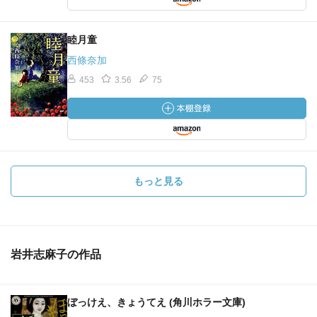
睦月童
西條奈加
453
3.56
75
もっと見る
岩井志麻子の作品
ぼっけえ、きょうてえ (角川ホラー文庫)