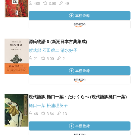
480
3.68
49
源氏物語 6 (新潮日本古典集成)
紫式部 石田穣二 清水好子
21
5.00
2
現代語訳 樋口一葉・たけくらべ (現代語訳樋口一葉)
樋口一葉 松浦理英子
46
3.64
13