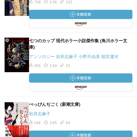
749
3.56
132
七つのカップ 現代ホラー小説傑作集 (角川ホラー文
庫)
アンソロジー 岩井志麻子 小野不由美 朝宮運河
556
3.43
23
べっぴんぢごく (新潮文庫)
岩井志麻子
548
3.65
64