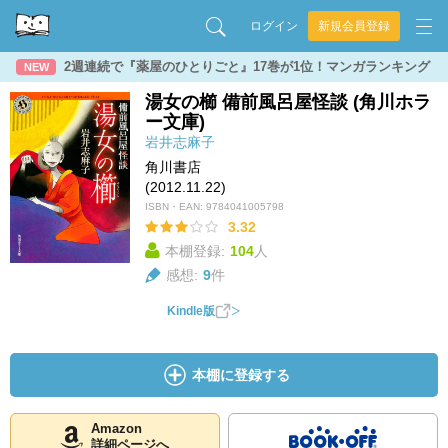
ログイン
新規会員登録
2週連続で『薬屋のひとりごと』17巻が1位！マンガランキング
NEW
湯女の櫛 備前風呂屋怪談 (角川ホラ
ー文庫)
岩井志麻子
角川書店
(2012.11.22)
ISBN・EAN:
9784041005798
3.32
本棚登録:
104
人
感想:
9
件
Kindle版
本棚に登録する
Amazon
詳細ページへ