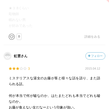
★３.8くらい
彫物師
眠れない男
が好みであった
0
詳細をみる
虹雲さん
フォロー
3
2015.04.12
ミステリアスな湯女のお藤が客と様々な話を語り、また語
られる話。
何が本当で何が嘘なのか、はたまたどれも本当でどれも嘘
なのか。
お藤が食えない女だなーという印象が強い。