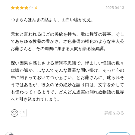
4
2025.04.13
つまらんほんまの話より、面白い嘘がええ。
天女と言われるほどの美貌を持ち、歌に舞等の芸事、そし
てあらゆる教養の豊かさ。才色兼備の権化のような主人公
お藤さんと、その周囲に集まる人間が語る怪異譚。
深い因果を感じさせる摩訶不思議で、悍ましい怪談の数々
は嘘か誠か。…なんてそんな野暮な問い掛け、そっと心の
中に閉まっておいてつかぁさい。とお藤さんに、叱られそ
うではあるが、彼女のその絶妙な語り口は、文字を介して
も伝わってくるようで、どんどん虚実の測れぬ物語の世界
へと引き込まれてしまう。
4
詳細をみる