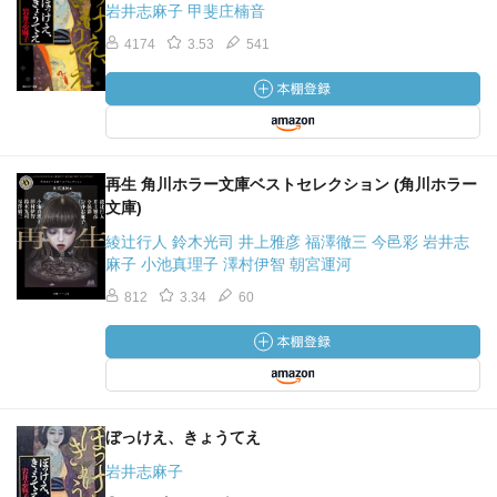
岩井志麻子 甲斐庄楠音
4174
3.53
541
再生 角川ホラー文庫ベストセレクション (角川ホラー
文庫)
綾辻行人 鈴木光司 井上雅彦 福澤徹三 今邑彩 岩井志
麻子 小池真理子 澤村伊智 朝宮運河
812
3.34
60
ぼっけえ、きょうてえ
岩井志麻子