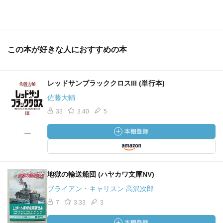
この本が好きな人におすすめの本
レッドサンブラッククロスIII (単行本)
佐藤大輔
33
3.40
5
地獄の輸送船団 (ハヤカワ文庫NV)
ブライアン・キャリスン 高沢次郎
7
3.33
3