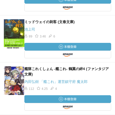
ミッドウェイの刺客 (文春文庫)
池上司
89
3.46
6
艦隊これくしょん -艦これ- 鶴翼の絆4 (ファンタジア
文庫)
内田弘樹 「艦これ」運営鎮守府 魔太郎
112
4.25
4