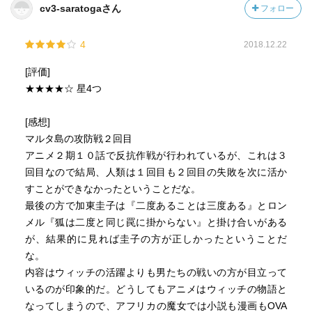
cv3-saratogaさん
フォロー
4
2018.12.22
[評価]
★★★★☆ 星4つ
[感想]
マルタ島の攻防戦２回目
アニメ２期１０話で反抗作戦が行われているが、これは３
回目なので結局、人類は１回目も２回目の失敗を次に活か
すことができなかったということだな。
最後の方で加東圭子は『二度あることは三度ある』とロン
メル『狐は二度と同じ罠に掛からない』と掛け合いがある
が、結果的に見れば圭子の方が正しかったということだ
な。
内容はウィッチの活躍よりも男たちの戦いの方が目立って
いるのが印象的だ。どうしてもアニメはウィッチの物語と
なってしまうので、アフリカの魔女では小説も漫画もOVA