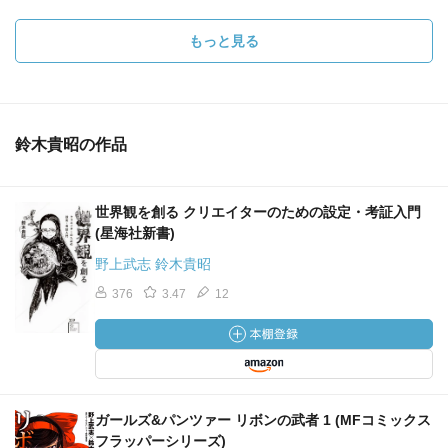
もっと見る
鈴木貴昭の作品
世界観を創る クリエイターのための設定・考証入門
(星海社新書)
野上武志 鈴木貴昭
376
3.47
12
ガールズ&パンツァー リボンの武者 1 (MFコミックス
フラッパーシリーズ)