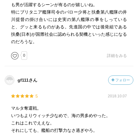
も男が活躍するシーンが有るのが嬉しいね。
特にブリタニア艦隊司令のバロー少将と扶桑第八艦隊の井
川提督の掛け合いには史実の第八艦隊の事をしっている
と、グッと来るものがある。先進国の中では後発組である
扶桑(日本)が国際社会に認められる契機といった感じになる
のだろうな。
0
詳細をみる
gf111さん
フォロー
5
2018.10.07
マルタ奪還戦。
いつもよりウィッチ少なめで、海の男多めやった。
これはこれでええな。
それにしても、艦船の打撃力なさ過ぎやろ。