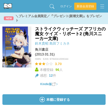
ログイン
新規会員登録
＼プレミアム会員限定／『プレゼント(新潮文庫)』をプレゼン
NEW
ト
ストライクウィッチーズ アフリカの
魔女 ケイズ・リポート2 (角川スニ
ーカー文庫)
鈴木貴昭
島田フミカネ
角川書店
(2013.01.31)
ISBN・EAN:
9784041006344
3.70
本棚登録:
96
人
感想:
12
件
Kindle版
本棚に登録する