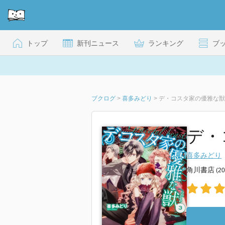
トップ
新刊ニュース
ランキング
ブ
ブクログ
>
喜多みどり
>
デ・コスタ家の優雅な獣 
デ・
喜多みどり
角川書店
(2