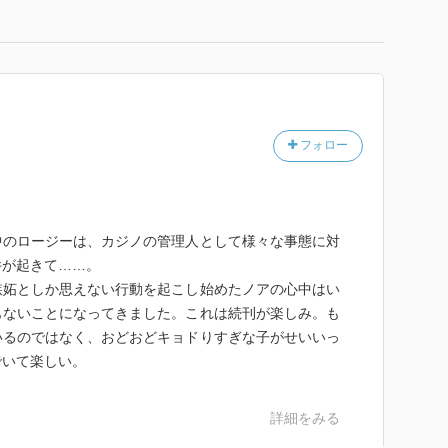
フォロー
中のロージーは、カジノの管理人として様々な事態に対
件が起きて……。
嫉妬としか思えない行動を起こし始めたノアの心中はい
もないことになってきました。これは続刊が楽しみ。も
いるのではなく、おどおどキョドりすぎな子がせいいっ
でいて楽しい。
詳細をみる