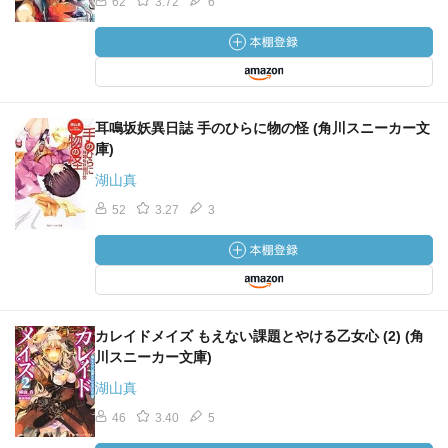
62
3.72
6
耳鳴坂妖異日誌 手のひらに物の怪 (角川スニーカー文
庫)
湖山真
52
3.27
3
カレイドメイズ もえない課題とやける乙女心 (2) (角
川スニーカー文庫)
湖山真
46
3.40
5