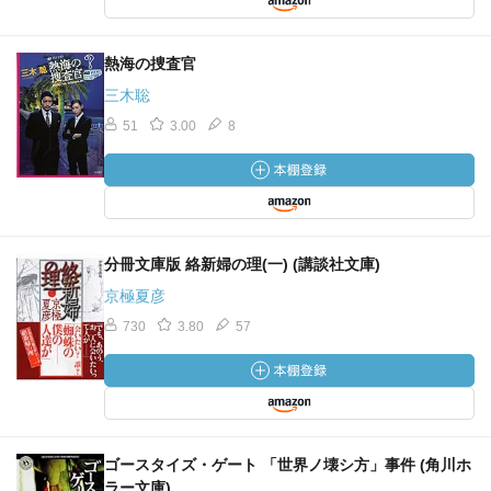
熱海の捜査官
三木聡
51
3.00
8
分冊文庫版 絡新婦の理(一) (講談社文庫)
京極夏彦
730
3.80
57
ゴースタイズ・ゲート 「世界ノ壊シ方」事件 (角川ホ
ラー文庫)