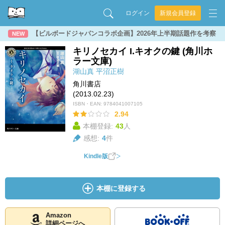
ログイン
新規会員登録
【ビルボードジャパンコラボ企画】2026年上半期話題作を考察
NEW
キリノセカイ I.キオクの鍵 (角川ホ
ラー文庫)
湖山真
平沼正樹
角川書店
(2013.02.23)
ISBN・EAN:
9784041007105
2.94
本棚登録:
43
人
感想:
4
件
Kindle版
本棚に登録する
Amazon
詳細ページへ