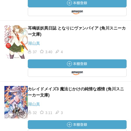
耳鳴坂妖異日誌 となりにヴァンパイア (角川スニーカ
ー文庫)
湖山真
37
3.40
4
カレイドメイズ3 魔法じかけの純情な感情 (角川スニ
ーカー文庫)
湖山真
32
3.11
3