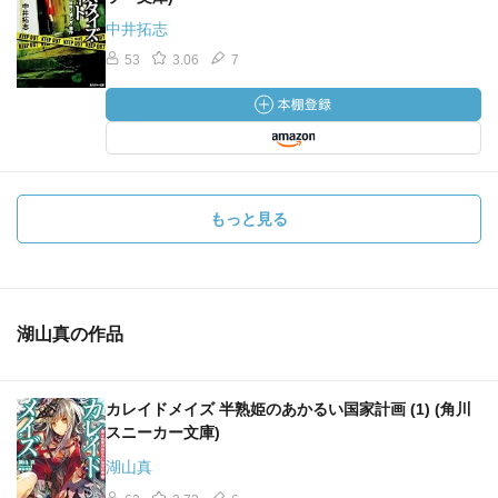
中井拓志
53
3.06
7
もっと見る
湖山真の作品
カレイドメイズ 半熟姫のあかるい国家計画 (1) (角川
スニーカー文庫)
湖山真