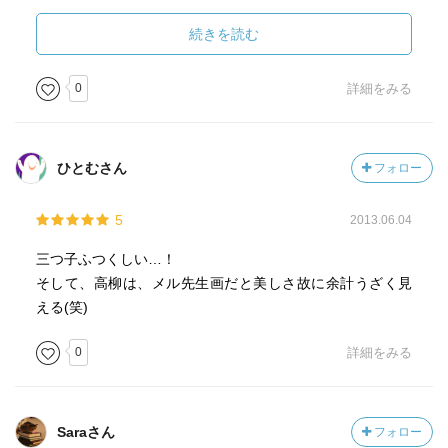
話し言葉と思ってテンポよく読むと気にならないけれど、
じっくり読むとかえって意味が取りづらい。
続きを読む
ポンポンとテンポよく読める。
アニメとかでも台詞は原作そのままで使えそうなほど喋り
0
詳細をみる
言葉。
主人公の引っ込み思案なたどたどしさは台詞から伝わって
ひとむさん
フォロー
くる。
アニメ絵ではなく、酒井さんの絵の方で主人公をイメージ
5
2013.06.04
しやすい。
三つ子ふつくしい…！
そして、高柳は、メル先生画だと美しさ故に余計うざく見
える(笑)
0
詳細をみる
Saraさん
フォロー