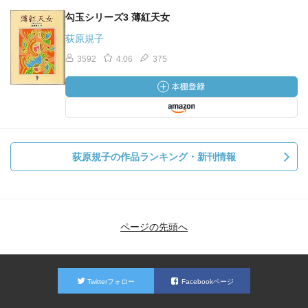
勾玉シリーズ3 薄紅天女
荻原規子
3592
4.06
375
荻原規子の作品ランキング・新刊情報
ページの先頭へ
Twitterフォロー
Facebookページ