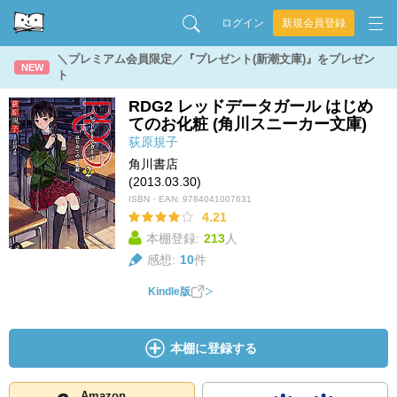
ログイン
新規会員登録
＼プレミアム会員限定／『プレゼント(新潮文庫)』をプレゼン
NEW
ト
RDG2 レッドデータガール はじめ
てのお化粧 (角川スニーカー文庫)
荻原規子
角川書店
(2013.03.30)
ISBN・EAN:
9784041007631
4.21
本棚登録:
213
人
感想:
10
件
Kindle版
本棚に登録する
Amazon