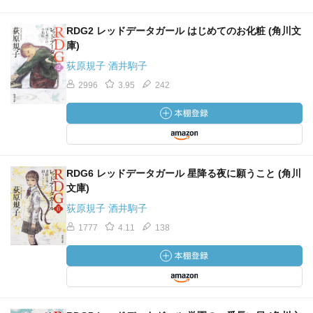
RDG2 レッドデータガール はじめてのお化粧 (角川文
庫)
荻原規子 酒井駒子
2996
3.95
242
RDG6 レッドデータガール 星降る夜に願うこと (角川
文庫)
荻原規子 酒井駒子
1777
4.11
138