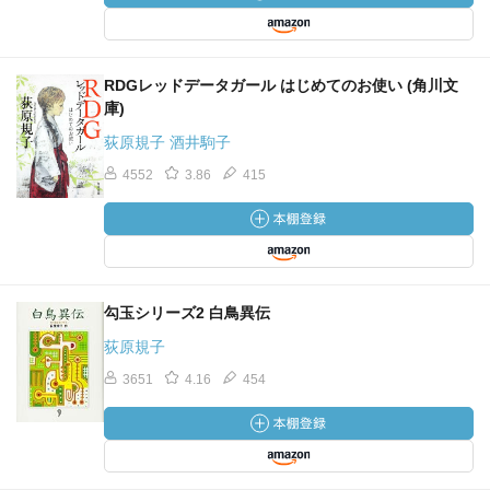
RDGレッドデータガール はじめてのお使い (角川文
庫)
荻原規子 酒井駒子
4552
3.86
415
勾玉シリーズ2 白鳥異伝
荻原規子
3651
4.16
454