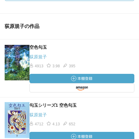
荻原規子の作品
空色勾玉
荻原規子
4913
3.98
395
勾玉シリーズ1 空色勾玉
荻原規子
4712
4.13
652