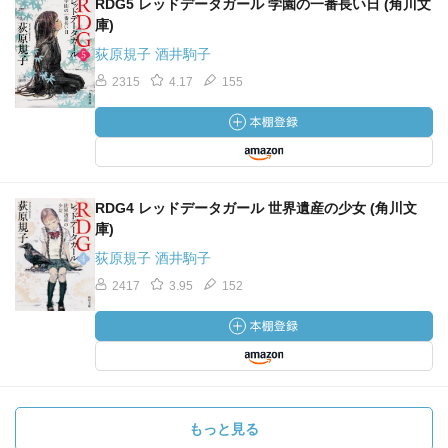
RDG5 レッドデータガール 学園の一番長い日 (角川文
庫)
荻原規子 酒井駒子
2315
4.17
155
RDG4 レッドデータガール 世界遺産の少女 (角川文
庫)
荻原規子 酒井駒子
2417
3.95
152
もっと見る