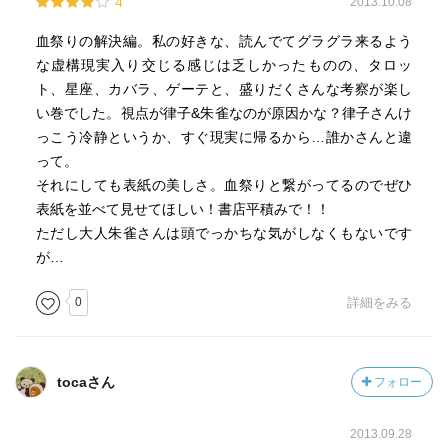
4
2013.10.08
血祭りの解決編。私の好きな、読んでてグラグラ来るよう
な虚構現実入り交じる感じは乏しかったものの、タロッ
ト、星座、カバラ、ゲーテと、盛りだくさんな考察が楽し
い巻でした。視点が律子&朱雀なのが原因かな？律子さんけ
っこう冷静というか、すぐ現実に帰るから…誰かさんと違
って。
それにしても表紙の美しさ。血祭りと繋がってるのでぜひ
表紙を並べて見せてほしい！書店平積みで！！
ただし大人朱雀さんは頭でっかちな気がしなくもないです
が…
0
詳細をみる
tocaさん
フォロー
2013.09.28