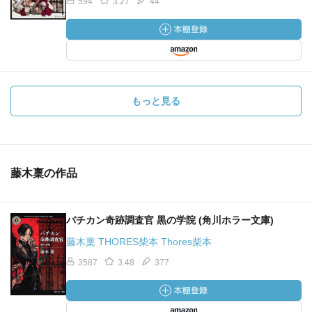
594
3.27
44
もっと見る
藤木稟の作品
バチカン奇跡調査官 黒の学院 (角川ホラー文庫)
藤木稟 THORES柴本 Thores柴本
3587
3.48
377