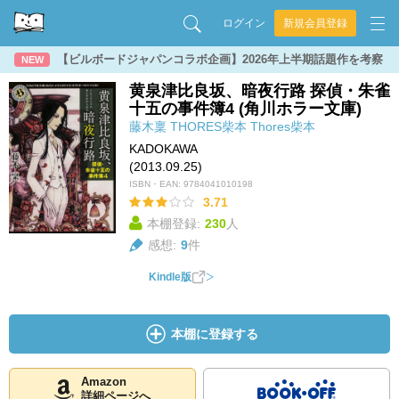
ログイン
新規会員登録
【ビルボードジャパンコラボ企画】2026年上半期話題作を考察
NEW
黄泉津比良坂、暗夜行路 探偵・朱雀
十五の事件簿4 (角川ホラー文庫)
藤木稟
THORES柴本
Thores柴本
KADOKAWA
(2013.09.25)
ISBN・EAN:
9784041010198
3.71
本棚登録:
230
人
感想:
9
件
Kindle版
本棚に登録する
Amazon
詳細ページへ