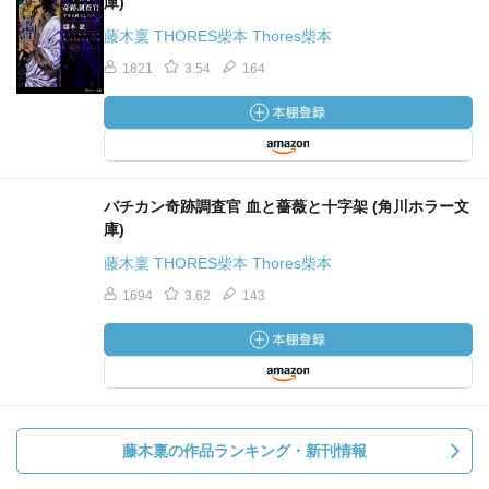
庫)
藤木稟 THORES柴本 Thores柴本
1821
3.54
164
バチカン奇跡調査官 血と薔薇と十字架 (角川ホラー文
庫)
藤木稟 THORES柴本 Thores柴本
1694
3.62
143
藤木稟の作品ランキング・新刊情報