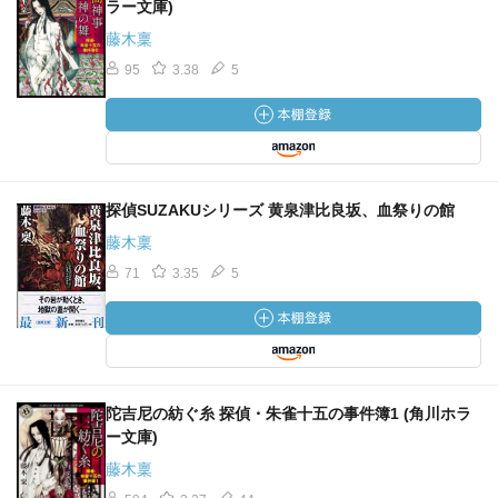
ラー文庫)
藤木稟
95
3.38
5
探偵SUZAKUシリーズ 黄泉津比良坂、血祭りの館
藤木稟
71
3.35
5
陀吉尼の紡ぐ糸 探偵・朱雀十五の事件簿1 (角川ホラ
ー文庫)
藤木稟