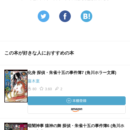
この本が好きな人におすすめの本
化身 探偵・朱雀十五の事件簿7 (角川ホラー文庫)
藤木稟
80
3.60
2
暗闇神事 猿神の舞 探偵・朱雀十五の事件簿6 (角川ホ