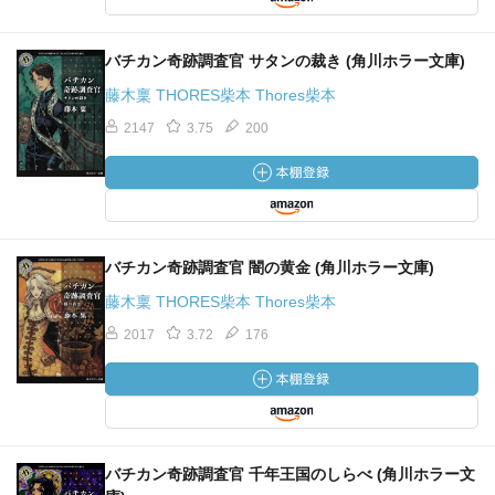
バチカン奇跡調査官 サタンの裁き (角川ホラー文庫)
藤木稟 THORES柴本 Thores柴本
2147
3.75
200
バチカン奇跡調査官 闇の黄金 (角川ホラー文庫)
藤木稟 THORES柴本 Thores柴本
2017
3.72
176
バチカン奇跡調査官 千年王国のしらべ (角川ホラー文