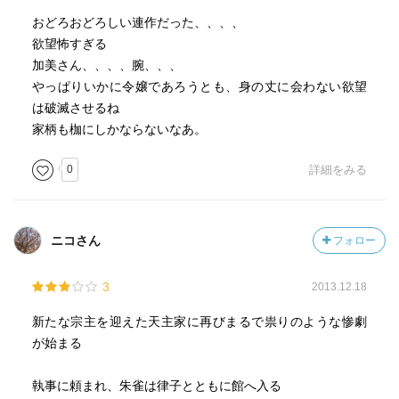
おどろおどろしい連作だった、、、、
欲望怖すぎる
加美さん、、、、腕、、、
やっぱりいかに令嬢であろうとも、身の丈に会わない欲望
は破滅させるね
家柄も枷にしかならないなあ。
0
詳細をみる
ニコさん
フォロー
3
2013.12.18
新たな宗主を迎えた天主家に再びまるで祟りのような惨劇
が始まる
執事に頼まれ、朱雀は律子とともに館へ入る