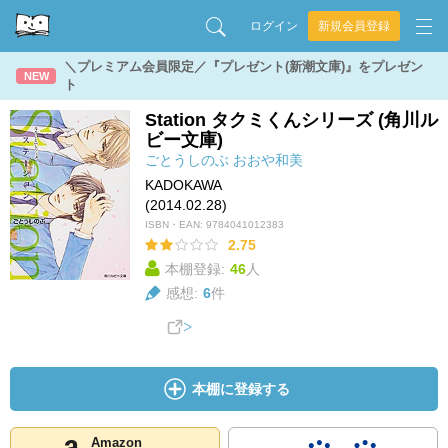
ログイン
新規会員登録
＼プレミアム会員限定／『プレゼント(新潮文庫)』をプレゼン
NEW
ト
Station タクミくんシリーズ (角川ル
ビー文庫)
ごとうしのぶ
おおや和美
KADOKAWA
(2014.02.28)
ISBN・EAN:
9784041012383
2.75
本棚登録:
46
人
感想:
6
件
本棚に登録する
Amazon