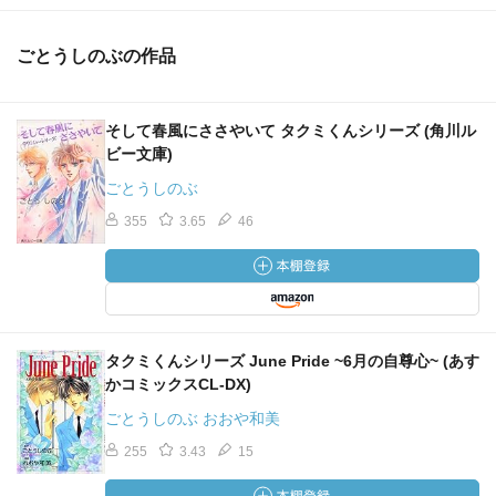
ごとうしのぶの作品
そして春風にささやいて タクミくんシリーズ (角川ル
ビー文庫)
ごとうしのぶ
355
3.65
46
タクミくんシリーズ June Pride ~6月の自尊心~ (あす
かコミックスCL-DX)
ごとうしのぶ おおや和美
255
3.43
15