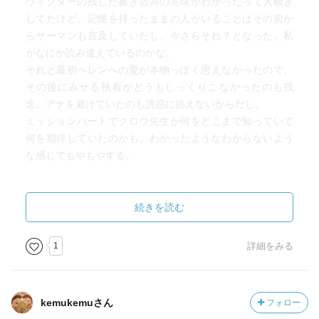
ヴィクターの残した書き込みの意味がわかったって大騒ぎ
してたけど、記憶を持ったままの人がいることはその前か
らサーマンも言及していたし、今さらそれ？となった。私
がなにか読み違えているのかな。
それと最初ヘレンへの愛が本物っぽく思えなかったので、
その後にみせる執着がどうもしっくりこなかったのも残
念。アナを避けていたのも誘惑に抗えないからだし。
ミッションパートでクロウ先生が何をどこまで知っていて
何を期待していたのかも、わかったようなわからないよう
な感じでもやもやする。
実はWOOLでもあれっ？となっていたことがある。ジャン
ズの旅では20階が産院でその上が小学校と書かれていたの
続きを読む
に、ジュリエットがサイロ17に来たときには13階が産院の
ように書かれていた。
1
詳細をみる
SHIFTでジミーのいた学校は12階と判明。小学校とは別と
いう可能性もなくはないけど、おそらくジャンズパートの
記述が誤りで、12階が学校、13階が産院と思われる。
kemukemuさん
フォロー