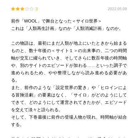
3
2022.05.09
前作「WOOL」で舞台となった＜サイロ世界＞
これは「人類再生計画」なのか「人類消滅計画」なのか。
この物語は、最初にまだ人類が地上にいたときから始まる
ものと、数十年後の＜サイト１＞の出来事の、二つの時間
軸が交互に綴られていき、そしてさらに数百年後の時間軸
や、別のサイトのエピソードが加わる……といった調子で
進められるため、やや整理しながら読み進める必要があ
る。
また、前作のような「設定世界の驚き」や「ヒロインによ
る冒険活劇」の要素はなく、「サイロ」がどのようにして
できて、どのようにして運営されてきたかが、エピソード
を交えて淡々と語られる。
そして、下巻最後に前作の登場人物が現れ、時間軸が結合
する。