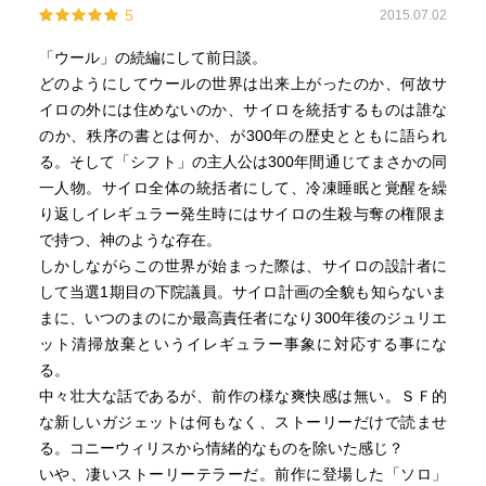
れが独特のリズム感とスピード感を生んでいるし、読み進
5
2015.07.02
むにつれて新しい事実が徐々に判明して行くので、どんど
「ウール」の続編にして前日談。
ん先を読みたくなる展開でしたね。
どのようにしてウールの世界は出来上がったのか、何故サ
イロの外には住めないのか、サイロを統括するものは誰な
■第1のシフト――遺産
のか、秩序の書とは何か、が300年の歴史とともに語られ
■第2のシフト――秩序
る。そして「シフト」の主人公は300年間通じてまさかの同
■第3のシフト――協定
一人物。サイロ全体の統括者にして、冷凍睡眠と覚醒を繰
■解説 北上次郎
り返しイレギュラー発生時にはサイロの生殺与奪の権限ま
で持つ、神のような存在。
2049年、下院議員「ドナルド」は地下壕サイロを設計し
しかしながらこの世界が始まった際は、サイロの設計者に
た… 完成を祝う党大会の最中、上空で核爆弾が炸裂、
して当選1期目の下院議員。サイロ計画の全貌も知らないま
人々は地下壕へ逃げ込んだ、、、
まに、いつのまのにか最高責任者になり300年後のジュリエ
ット清掃放棄というイレギュラー事象に対応する事にな
2110年、誰もが「以前」の記憶を消された世界で一人の男
る。
「トロイ」がサイロの責任者として冷凍睡眠から覚醒し
中々壮大な話であるが、前作の様な爽快感は無い。ＳＦ的
「第一シフト」に入っていく。
な新しいガジェットは何もなく、ストーリーだけで読ませ
る。コニーウィリスから情緒的なものを除いた感じ？
2212年、ポーターの「キャム」がIT部の荷を運んで爆死し
いや、凄いストーリーテラーだ。前作に登場した「ソロ」
たことを契機にサイロ18に魔の手が迫る… 一方、サイロ1