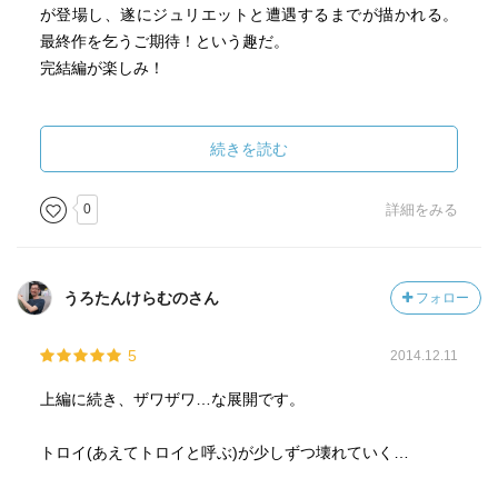
が登場し、遂にジュリエットと遭遇するまでが描かれる。
で長い眠りから覚醒した「ドナルド」は、サイロ1の責任者
最終作を乞うご期待！という趣だ。
となり、より多くの人を救うため、崩壊し始めたサイロを
完結編が楽しみ！
消滅させるミッションの取り組むが、苦しんだ「ドナル
ド」はサイロから足を踏み出す決心をする、、、
続きを読む
2312年、暴動で両親を喪ったが、生き延びた少年「ジミー
（ソロ）」は、サイロ17で生き残るための懸命な努力を続
0
詳細をみる
ける… そして、暴動から34年目の2345年に「ジミー（ソ
ロ）」は、「ジュリエット・ニコルズ」と出会う（『ウー
ル』に繋がります…） ―― その頃、「ドナルド」は瀕
死の50のサイロの命運を握る立場となり、人類を絶滅寸前
うろたんけらむのさん
フォロー
に追い込み、自らの運命を翻弄した人物に復讐を果たしま
す。
5
2014.12.11
前作での謎の一部が解明し、物語が前作と合流して愉しく
上編に続き、ザワザワ…な展開です。
読めましたが… 前作を読んで2年も経ってしまっていて、
細かいところを失念してしまっていたり、物語の世界観に
トロイ(あえてトロイと呼ぶ)が少しずつ壊れていく…
浸るのに、ちょっと時間がかかったことは残念でした