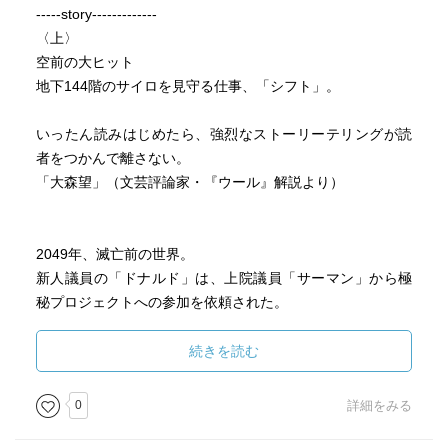
-----story-------------
〈上〉
空前の大ヒット
地下144階のサイロを見守る仕事、「シフト」。
いったん読みはじめたら、強烈なストーリーテリングが読
者をつかんで離さない。
「大森望」（文芸評論家・『ウール』解説より）
2049年、滅亡前の世界。
新人議員の「ドナルド」は、上院議員「サーマン」から極
秘プロジェクトへの参加を依頼された。
「ドナルド」が「サーマン」の娘「アナ」と設計した地下
施設が完成、全国党大会が行われる中、上空で核爆弾が爆
続きを読む
発した。
一方、滅亡後の世界では、冷凍睡眠から目覚めた「トロ
0
詳細をみる
イ」が、サイロの責任者として「第一シフト」に入ってい
た。