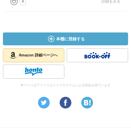
0
詳細をみる
「アースキン」
ナノマシンの開発者
「ミッション・ジョーンズ」
ポーター
本棚に登録する
「ライリー」
ミッションの異母弟
Amazon 詳細ページへ
「キャム」
ミッションの後輩ポーター
本ページはアフィリエイトプログラムによる収益を得ています
「クロウ先生（愛称からす）」
学校「クロウズ・ネスト」を主宰する老女
「ウィック」
IT部長
「マクレーン」