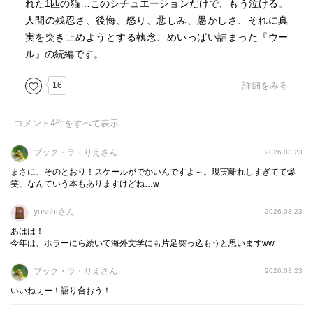
れた1匹の猫…このシチュエーションだけで、もう泣ける。
人間の残忍さ、後悔、怒り、悲しみ、愚かしさ、それに真
実を突き止めようとする執念、めいっぱい詰まった『ウー
ル』の続編です。
16
詳細をみる
コメント
4
件をすべて表示
ブック・ラ・りえさん
2026.03.23
まさに、そのとおり！スケールがでかいんですよ～。現実離れしすぎてて爆
笑、なんていう本もありますけどね…w
yosshiさん
2026.03.23
あはは！
今年は、ホラーにら続いて海外文学にも片足突っ込もうと思いますww
ブック・ラ・りえさん
2026.03.23
いいねぇー！語り合おう！