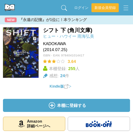
ログイン
新規会員登録
『永遠の記憶』が1位に！本ランキング
NEW
シフト 下 (角川文庫)
ヒュー・ハウイー
雨海弘美
KADOKAWA
(2014.07.25)
ISBN・EAN:
9784041014417
3.64
本棚登録:
255
人
感想:
24
件
Kindle版
本棚に登録する
Amazon
詳細ページへ