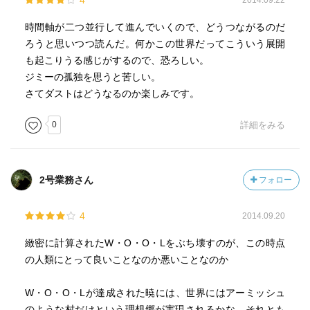
4
2014.09.22
興味は尽きません… 古書店で探してみなきゃ！
時間軸が二つ並行して進んでいくので、どうつながるのだ
ろうと思いつつ読んだ。何かこの世界だってこういう展開
も起こりうる感じがするので、恐ろしい。
ジミーの孤独を思うと苦しい。
さてダストはどうなるのか楽しみです。
0
詳細をみる
以下、主な登場人物です。
「ドナルド・キーン」
2号業務さん
フォロー
ジョージア州選出の下院議員
4
2014.09.20
「ヘレン・キーン」
ドナルドの妻
緻密に計算されたW・O・O・Lをぶち壊すのが、この時点
の人類にとって良いことなのか悪いことなのか
「シャーロット・キーン」
ドナルドの妹。空軍の無人機パイロット
W・O・O・Lが達成された暁には、世界にはアーミッシュ
のような村だけという理想郷が実現されるかな、それとも