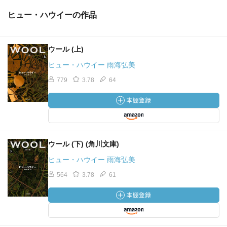
資材部のリーダー
ヒュー・ハウイーの作品
「スニード」
医師
ウール (上)
ヒュー・ハウイー 雨海弘美
「ジミー・パーカー」
暴動の生き残り
779
3.78
64
「ラス・パーカー」
ジミーの父
ウール (下) (角川文庫)
ヒュー・ハウイー 雨海弘美
564
3.78
61