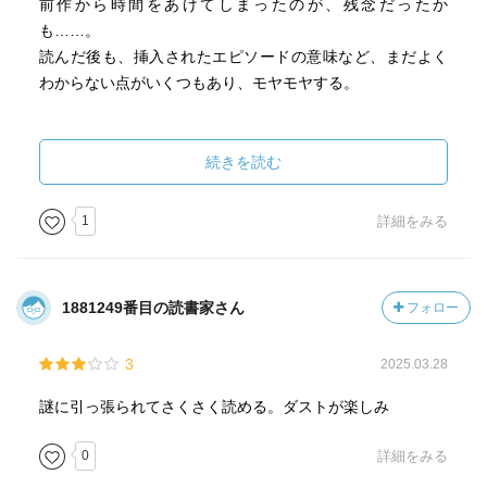
前作から時間をあけてしまったのが、残念だったか
も……。
読んだ後も、挿入されたエピソードの意味など、まだよく
わからない点がいくつもあり、モヤモヤする。
本作「SHIFT」だけを読んでもたぶん意味をなさない。
続けて最終話「DUST」をよむことにする。
続きを読む
1
詳細をみる
1881249番目の読書家さん
フォロー
3
2025.03.28
謎に引っ張られてさくさく読める。ダストが楽しみ
0
詳細をみる