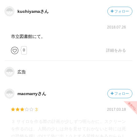
ミッションは秩序維持。
kuchiyamaさん
フォロー
必要なすべては、『秩序の書』に書かれ、伝承されてい
た。
2018.07.26
巨編『ウール』続編。
市立図書館にて。
〈下〉
0
詳細をみる
ネット発巨編、第2部！
瀕死のサイロ、その命運を握るのは「シフト」につく男。
広告
先の展開は絶対に読めない。
テンポが早く、しかも面白い。
おお、早く第3部を読みたい。
macmarryさん
フォロー
「北上次郎」（文芸評論家・本書解説より）
2212年、ポーター仲間の「キャム」がIT部の荷を運んで爆
3
2017.03.18
死した。
３ サイロを作る際の計画が少しずつ明らかに。スクリーン
ミッションは失われた世界の記憶をもつ、からすを頼る
を作るのは、人間の少しは外を見せておかないと時には死
が、サイロ18の彼らに魔の手が迫っていた。
の恐怖を押しのけて外に出ようとする習性があるかららし