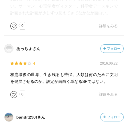
一方、サイロ1で自分を取り戻し「第三シフト」に入った
い。サーマン、心理学者ヴィクター、科学者アースキンで
「ドナルド」は、サイロの外に出た“清掃人”の処遇を任され
計画された計画が少しずつ見えてきてなかなか面白い。
る。
瀕死の50のサイロの命運を握る「ドナルド」。
0
詳細をみる
暴動を生き延び、サイロ17に取り残された少年「ジミ
ー」。
圧倒的な筆力で滅亡後の地下世界を描く三部作、第二部。
あっちょさん
フォロー
-----------------------
サイロシリーズ三部作の第二部にあたる作品で、第一部
4
2016.06.22
『ウール』の前日譚が描かれています… 前作ほどの感動
核崩壊後の世界、生き残るも苦悩。人類は何のために文明
はなかったものの、謎の一部が解き明かされるので、最後
を発展させるのか。設定が面白く単なるSFではない。
まで興味を持って愉しく読めました、、、
0
詳細をみる
サイロが設計・建設され世界終末を迎える前の2049年～
2052年、その後の2110年、2212年、2345年と、様々な時
代が描かれているし、前作につながるサイロ17号やサイロ
bandit250fさん
フォロー
18号だけでなく、全体を統括しているサイロ1号等、舞台も
様々で、前作同様に、場面の切り替えが多いのですが、そ