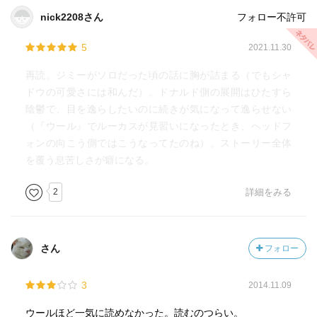
nick2208さん
フォロー不許可
5
2021.11.30
再読。ジミーがソロだった頃の話に胸が詰まる（でもシャ
ドウの可愛さには和んだ）。ドナルド側の展開はひたすら
陰鬱で、目を逸らしたいのに続きが気になって逸らせない
（『ウール』でルーカスが見習いになったとき、ヘッドフ
ォンの向こう側ではこうなってたのね）。ストーリー全体
を覆う息苦しさが癖になる。
2
詳細をみる
さん
フォロー
3
2014.11.09
ウールほど一気に読めなかった。読むのつらい。