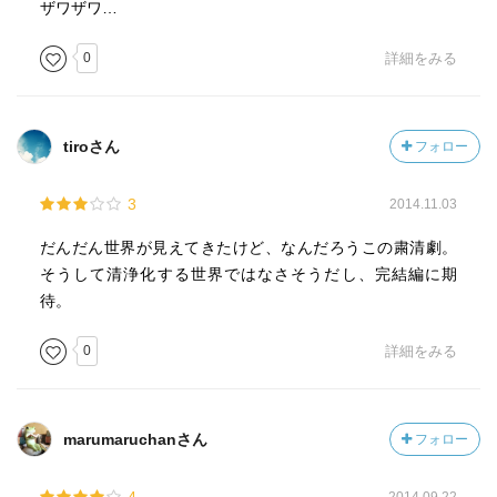
ね、、、
ザワザワ…
0
詳細をみる
三部作のそれぞれが上下巻に分かれていますが… そんな
にページ数がないので、上下巻を一冊にまとめて、三部作
を一連の作品として上巻・中巻・下巻という構成にしてく
れた方がイイと思うなぁ。
tiroさん
フォロー
その方が作品の醍醐味が味わえると思いますね… やっ
3
2014.11.03
ぱ、次作の『ダスト』を読まないと不完全燃焼な感じです
ね、、、
だんだん世界が見えてきたけど、なんだろうこの粛清劇。
そうして清浄化する世界ではなさそうだし、完結編に期
「ドナルド」は生き残っているサイロを、人類を救うこと
待。
ができるのか？
0
詳細をみる
「ジュリエット」と恋人「ルーカス・カイル」の運命はど
うなる？
marumaruchanさん
フォロー
サイロ17号に残された「ソロ（ジミー）」たちはどうな
る？