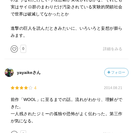
「ポール・サーマン」
実はサイロ群のまわりだけ汚染されている実験的閉鎖社会
ジョージア州選出の上院議員
で世界は破滅してなかったとか
「アナ・サーマン」
進撃の巨人を読んだときみたいに、いろいろと妄想が膨ら
ポール・サーマンの娘
みます。
0
詳細をみる
「ミック・ウェッブ」
下院議員。ドナルドの学生時代からの親友
「トロイ」
yayaikeさん
フォロー
サイロ責任者
4
2014.08.21
「メリマン」
サイロ責任者。トロイの前任
前作「WOOL」に至るまでの話。流れがわかり、理解がで
きた。
「ヴィクター」
一人残されたジミーの孤独や恐怖がよく伝わった。第三作
心理学研究室長
が気になる。