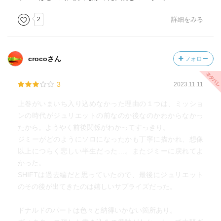
2
詳細をみる
crocoさん
フォロー
3
2023.11.11
上巻がいまいち入り込めなかった理由の１つは、ミッショ
ンの時代がジュリエットの前なのか後なのかわからなかっ
たから。ようやく前後関係がわかってすっきり。
ジミーがどのようにソロになったかも丁寧に描かれ、想像
以上につらく悲しい半生だった…。またジミーに戻れてよ
かった。
SHIFTは過去編だと思っていたので、最後にジュリエット
のその後が出てきたのは嬉しいサプライズだった。
ドナルドのパートは色々と納得いかない箇所あり。