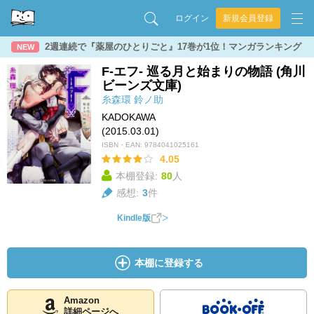
ログイン
新規会員登録
2週連続で『薬屋のひとりごと』17巻が1位！マンガランキング
NEW
F‐エフ‐ 巡る月と始まりの物語 (角川
ビーンズ文庫)
糸森環
鈴ノ助
KADOKAWA
(2015.03.01)
ISBN・EAN:
9784041025161
4.05
本棚登録:
80
人
感想:
3
件
Kindle版
本棚に登録する
Amazon
詳細ページへ