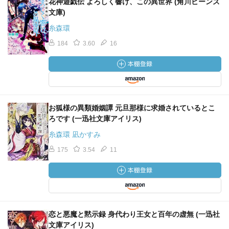
花神遊戯伝 よろしく響け、この異世界 (角川ビーンズ
文庫)
糸森環
184
3.60
16
お狐様の異類婚姻譚 元旦那様に求婚されているとこ
ろです (一迅社文庫アイリス)
糸森環 凪かすみ
175
3.54
11
恋と悪魔と黙示録 身代わり王女と百年の虚無 (一迅社
文庫アイリス)