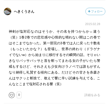
へきくうさん
フォロー
2015.02.28
神剣が塩対応なのはそうか、その名を持つからか←違う
（笑）1巻2巻での悲壮感や心情的な晴れない闇はこの巻で
はそこまでなかった。第一部完の3巻では人に戻った十数名
（もっといたかな？）も登場し、世界の終わり（ドラゲナ
イでないw）から始まりに移行するその瞬間の話。そりゃい
きなりバッサバッサと首を斬ってまわる女の子がいたら警
戒もするけど、それさえも少女向けラノベでは誰もがすん
なり納得し礼賛する傾向にある。だけどその甘さを糸森さ
んはサクッと斬捨て、敢えて響に辛い試練を与えてる。こ
んなとこまで塩対応される響（笑）
0
詳細をみる