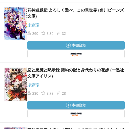
花神遊戯伝 よろしく遊べ、この異世界 (角川ビーンズ
文庫)
糸森環
260
3.39
32
恋と悪魔と黙示録 契約の獣と身代わりの花嫁 (一迅社
文庫アイリス)
糸森環
230
3.78
28