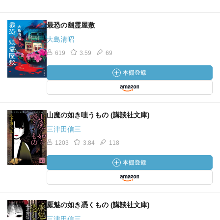
最恐の幽霊屋敷
大島清昭
619
3.59
69
山魔の如き嗤うもの (講談社文庫)
三津田信三
1203
3.84
118
厭魅の如き憑くもの (講談社文庫)
三津田信三