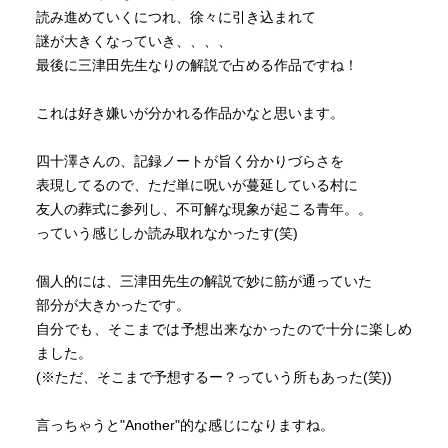
読み進めていくにつれ、徐々に引き込まれて
『序章』で先生が、怪談奇談に対する姿勢を書いた一文
謎が大きくなっていき、、、、
最後に三津田先生なりの解説で占める作品ですね！
ーーーーーーーーーーーーーーーーー
これは好き嫌いが分かれる作品かなと思います。
ああ怖かった……と言えれば、それで満足する。
その話に解釈などは少しも求めない。
四十澤さんの、記録ノートが旨く分かりづらさを
実はこんな因果応報がありまして、という説明など況して
表現してるので、ただ単に呪いが蔓延している村に
無用である。
友人の葬式に参列し、不可解な現象が起こる青年。。
飽くまでも訳の分からないものとして、怪異はそのまま存
っていう感じしか読み取れなかったす(笑)
在しているのが好ましい。
（本文より）
個人的には、三津田先生の解説で妙に筋が通っていた
部分が大きかったです。
ーーーーーーーーーーーーーーーーー
自分でも、そこまでは予想出来なかったので十分に楽しめ
ました。
私も怪談に求める所はここだと思っています。
(※ただ、そこまで予想するー？っていう所もあった(笑))
何だか分からないから怖いのだ。
言っちゃうと"Another"的な感じになりますね。
海外のホラーも日本の怪談も、オチをつけて終わらせたい