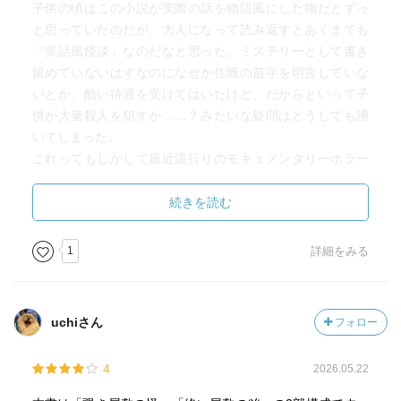
子供の頃はこの小説が実際の話を物語風にした物だとずっ
と思っていたのだが、大人になって読み返すとあくまでも
『実話風怪談』なのだなと思った。ミステリーとして書き
留めていないはずなのになぜか住職の苗字を明言していな
いとか、酷い待遇を受けてはいたけど、だからといって子
供が大量殺人を犯すか……？みたいな疑問はどうしても湧
いてしまった。
これってもしかして最近流行りのモキュメンタリーホラー
なんじゃ……？流行らせようと思ったらまた人気が出そう
だな〜、などと考えてしまう。
続きを読む
1
詳細をみる
uchiさん
フォロー
4
2026.05.22