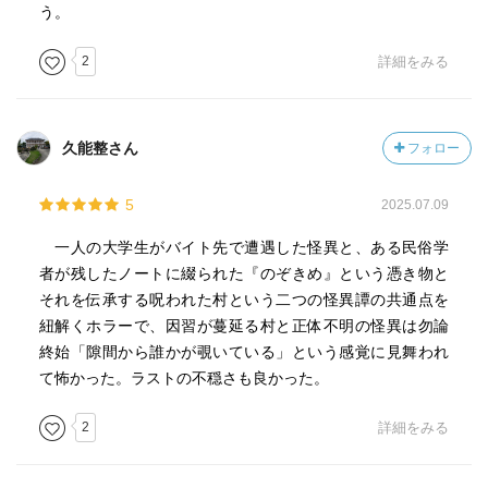
う。
2
詳細をみる
久能整さん
フォロー
5
2025.07.09
一人の大学生がバイト先で遭遇した怪異と、ある民俗学
者が残したノートに綴られた『のぞきめ』という憑き物と
それを伝承する呪われた村という二つの怪異譚の共通点を
紐解くホラーで、因習が蔓延る村と正体不明の怪異は勿論
終始「隙間から誰かが覗いている」という感覚に見舞われ
て怖かった。ラストの不穏さも良かった。
2
詳細をみる