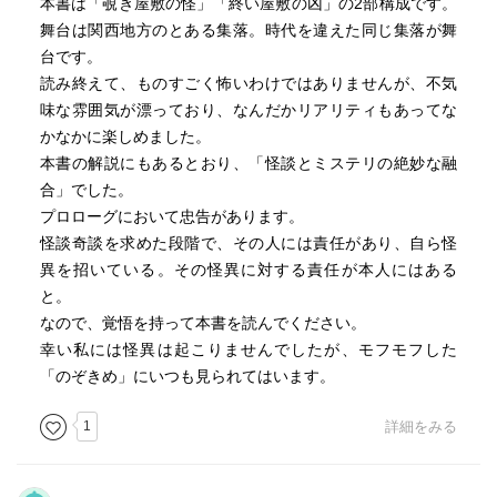
本書は「覗き屋敷の怪」「終い屋敷の凶」の2部構成です。
舞台は関西地方のとある集落。時代を違えた同じ集落が舞
台です。
読み終えて、ものすごく怖いわけではありませんが、不気
味な雰囲気が漂っており、なんだかリアリティもあってな
かなかに楽しめました。
本書の解説にもあるとおり、「怪談とミステリの絶妙な融
合」でした。
プロローグにおいて忠告があります。
怪談奇談を求めた段階で、その人には責任があり、自ら怪
異を招いている。その怪異に対する責任が本人にはある
と。
なので、覚悟を持って本書を読んでください。
幸い私には怪異は起こりませんでしたが、モフモフした
「のぞきめ」にいつも見られてはいます。
1
詳細をみる