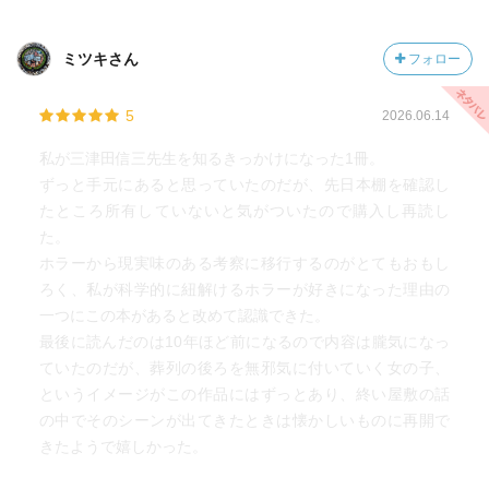
ミツキさん
フォロー
5
2026.06.14
私が三津田信三先生を知るきっかけになった1冊。
ずっと手元にあると思っていたのだが、先日本棚を確認し
たところ所有していないと気がついたので購入し再読し
た。
ホラーから現実味のある考察に移行するのがとてもおもし
ろく、私が科学的に紐解けるホラーが好きになった理由の
一つにこの本があると改めて認識できた。
最後に読んだのは10年ほど前になるので内容は朧気になっ
ていたのだが、葬列の後ろを無邪気に付いていく女の子、
というイメージがこの作品にはずっとあり、終い屋敷の話
の中でそのシーンが出てきたときは懐かしいものに再開で
きたようで嬉しかった。