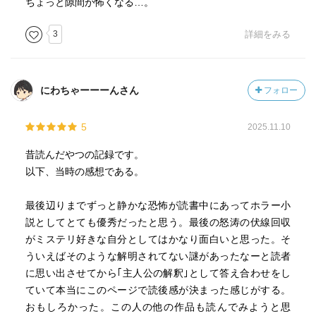
ちょっと隙間が怖くなる…。
3
詳細をみる
にわちゃーーーんさん
フォロー
5
2025.11.10
昔読んだやつの記録です。
以下、当時の感想である。
最後辺りまでずっと静かな恐怖が読書中にあってホラー小
説としてとても優秀だったと思う。最後の怒涛の伏線回収
がミステリ好きな自分としてはかなり面白いと思った。そ
ういえばそのような解明されてない謎があったなーと読者
に思い出させてから｢主人公の解釈｣として答え合わせをし
ていて本当にこのページで読後感が決まった感じがする。
おもしろかった。この人の他の作品も読んでみようと思