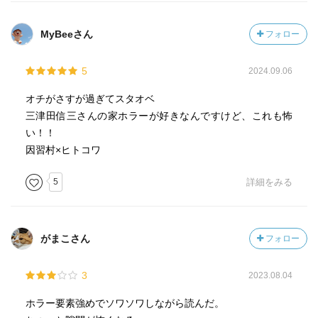
MyBeeさん
フォロー
5
2024.09.06
オチがさすが過ぎてスタオベ
三津田信三さんの家ホラーが好きなんですけど、これも怖
い！！
因習村×ヒトコワ
5
詳細をみる
がまこさん
フォロー
3
2023.08.04
ホラー要素強めでソワソワしながら読んだ。