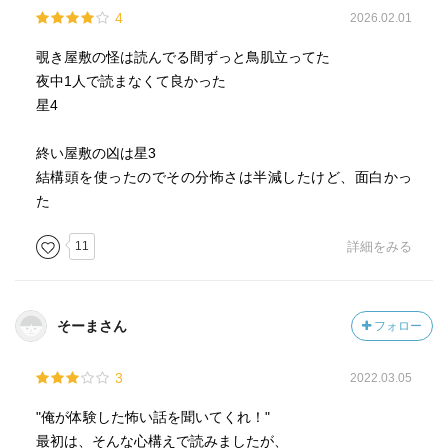
4
2026.02.01
たいていは、どんとこい超常現象！なのですが…
覗き屋敷の怪は読んでる間ずっと鳥肌立ってた
読み始めて半分、
夜中1人で読まなくて良かった
風呂でシャンプーしてる間が何か怖い。
星4
夜中に何度も目が覚める。
終い屋敷の凶は星3
いやぁ〜
結構頭を使ったのでその分怖さは半減したけど、面白かっ
堪能しました〜（恐怖を）
た
三津田先生、ありがとうございました。
11
詳細をみる
背筋がゾワッとなるような本にはなかなか巡り合えませ
ん。
そーまさん
フォロー
言葉の選び方や文章の組み立て方が素晴らしく恐怖を掻き
立てます。
3
2022.03.05
読後にこの表紙のイラストを思い出すと、また読む前とは
"俺が体験した怖い話を聞いてくれ！"
ちょっと印象が違って見えます。
最初は、そんな心構えで読みましたが、