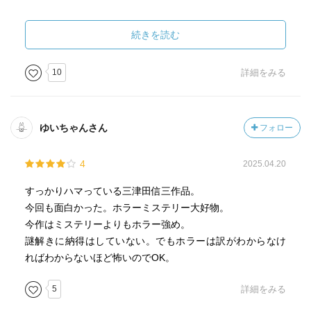
のか、ラストを美談にしがちです(^▽^;)
皆さんも、この本を読むときは誰かに"覗かれて"いないか
それはそれで面白いのですが、私の求める所は↑ですよ。
注意してくださいね。。
続きを読む
ただね、ただよ……、
僕は、耳鳴りがひどかったですよ。。
10
詳細をみる
三津田先生の作品はどれもこれも（すごく良い意味で）私
を裏切ってきます。
読んだら分かる。
ゆいちゃんさん
フォロー
私が知らないだけで、世の中にはそんな作品だらけなのか
な？
4
2025.04.20
だとしたら生きているうちに読めた事に感謝します^ ^
すっかりハマっている三津田信三作品。
今回も面白かった。ホラーミステリー大好物。
最近背筋をゾワゾワさせてないあなたも、
今作はミステリーよりもホラー強め。
夏に刺激が欲しいあなたも、
謎解きに納得はしていない。でもホラーは訳がわからなけ
日本の怪談奇談に弱いあなたには満足な一冊になると思い
ればわからないほど怖いのでOK。
ますよ♡
5
詳細をみる