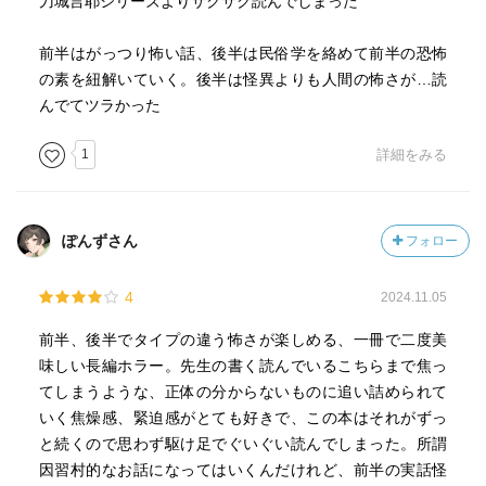
刀城言耶シリーズよりサクサク読んでしまった
前半はがっつり怖い話、後半は民俗学を絡めて前半の恐怖
の素を紐解いていく。後半は怪異よりも人間の怖さが…読
んでてツラかった
1
詳細をみる
ぽんずさん
フォロー
4
2024.11.05
前半、後半でタイプの違う怖さが楽しめる、一冊で二度美
味しい長編ホラー。先生の書く読んでいるこちらまで焦っ
てしまうような、正体の分からないものに追い詰められて
いく焦燥感、緊迫感がとても好きで、この本はそれがずっ
と続くので思わず駆け足でぐいぐい読んでしまった。所謂
因習村的なお話になってはいくんだけれど、前半の実話怪