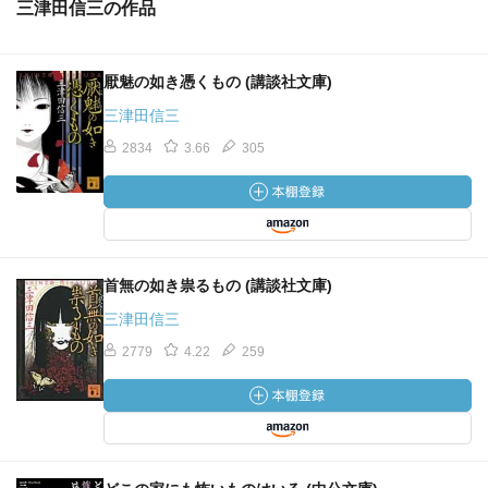
三津田信三の作品
厭魅の如き憑くもの (講談社文庫)
三津田信三
2834
3.66
305
首無の如き祟るもの (講談社文庫)
三津田信三
2779
4.22
259