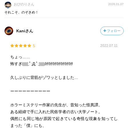
おびのりさん
2026.01.07
それこそ、のぞきめ！
Kaniさん
フォロー
5
2022.07.11
ちょっ……
怖すぎ((((;ﾟ;Д;ﾟ;))))ｶﾀｶﾀｶﾀｶﾀｶﾀｶﾀｶﾀ
久しぶりに背筋がゾワッとしました…
ーーーーーーーーーー
ホラーミステリー作家の先生が、昔知った怪異譚。
ある経緯で手に入れた民俗学者の古い大学ノート。
偶然にも同じ地が原因で起きている奇怪な現象を知ってし
まった「僕」にも、