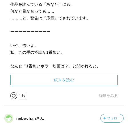
作品を読んでいる「あなた」にも、
何かと目が合っても……
………と、警告は『序章』でされています。
ーーーーーーーーーー
いや、怖いよ。
私、この手の怪談が1番怖い。
なんせ「1番怖いホラー映画は？」と聞かれると、
「本当にあった呪いのビデオシリーズ」って答える程「何
か起こっても知らないよ」系が1番怖い…(-∀-`; )
続きを読む
途中で停止しちゃいますし…笑
18
詳細をみる
『序章』を読んで、
「え？これ系？」って、躊躇しちゃいました。
nebochanさん
フォロー
いや、信じてませんよ。
私は、超常現象信じない派なんです。