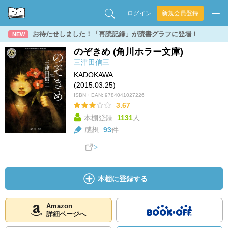
ログイン
新規会員登録
お待たせしました！「再読記録」が読書グラフに登場！
NEW
のぞきめ (角川ホラー文庫)
三津田信三
KADOKAWA
(2015.03.25)
ISBN・EAN:
9784041027226
3.67
本棚登録:
1131
人
感想:
93
件
本棚に登録する
Amazon
詳細ページへ