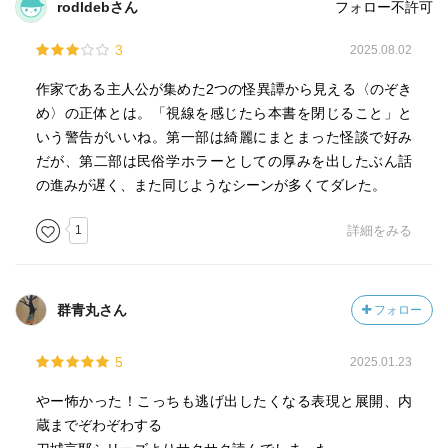
rodldebさん
フォロー不許可
3
2025.08.02
作家である主人公が集めた2つの怪異譚から見える〈のぞき
め〉の正体とは。「視線を感じたら本書を閉じること」と
いう警告がいいね。第一部は綺麗にまとまった怪談で好み
だが、第二部は民俗学ホラーとしての厚みを出したぶん話
の進みが遅く、また同じようなシーンが多くてダレた。
1
詳細をみる
群青丸さん
フォロー
5
2025.01.23
やー怖かった！こっちも逃げ出したくなる表現と展開、内
蔵までぞわぞわする