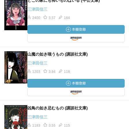
どこの家にも怖いものはいる (中公文庫)
三津田信三
2400
3.57
164
山魔の如き嗤うもの (講談社文庫)
三津田信三
1203
3.84
118
凶鳥の如き忌むもの (講談社文庫)
三津田信三
1183
3.55
115