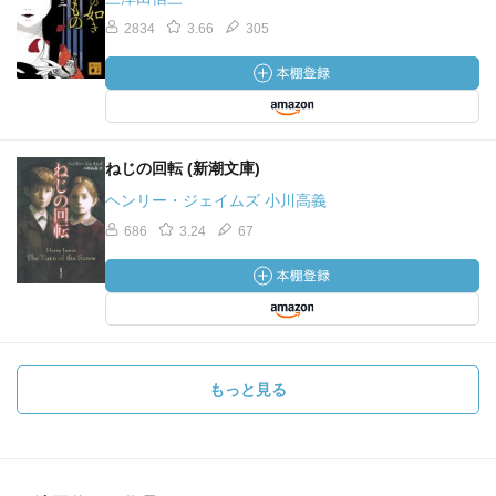
2834
3.66
305
ねじの回転 (新潮文庫)
ヘンリー・ジェイムズ 小川高義
686
3.24
67
もっと見る