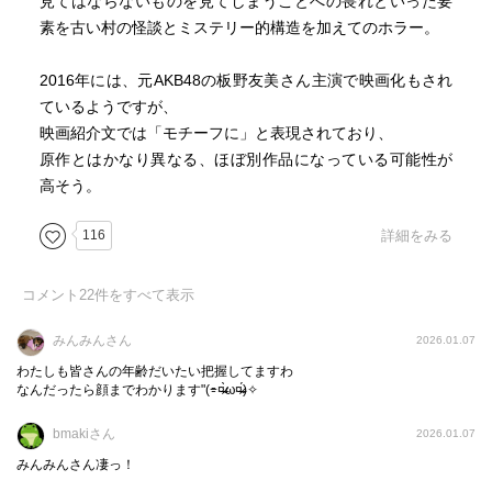
見てはならないものを見てしまうことへの畏れといった要
素を古い村の怪談とミステリー的構造を加えてのホラー。
2016年には、元AKB48の板野友美さん主演で映画化もされ
ているようですが、
映画紹介文では「モチーフに」と表現されており、
原作とはかなり異なる、ほぼ別作品になっている可能性が
高そう。
116
詳細をみる
コメント
22
件をすべて表示
みんみんさん
2026.01.07
わたしも皆さんの年齢だいたい把握してますわ
なんだったら顔までわかります"(⌯︎¤̴̶̷̀ω¤̴̶̷́)✧︎
bmakiさん
2026.01.07
みんみんさん凄っ！