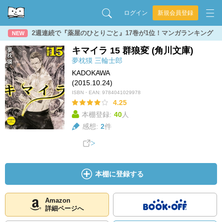
ログイン
新規会員登録
2週連続で『薬屋のひとりごと』17巻が1位！マンガランキング
NEW
キマイラ 15 群狼変 (角川文庫)
夢枕獏
三輪士郎
KADOKAWA
(2015.10.24)
ISBN・EAN:
9784041029978
4.25
本棚登録:
40
人
感想:
2
件
本棚に登録する
Amazon
詳細ページへ