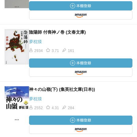
陰陽師 付喪神ノ巻 (文春文庫)
夢枕獏
2934
3.71
161
神々の山嶺(下) (集英社文庫(日本))
夢枕獏
2552
4.31
284