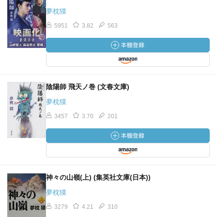
夢枕獏
5951
3.82
563
陰陽師 飛天ノ巻 (文春文庫)
夢枕獏
3457
3.70
201
神々の山嶺(上) (集英社文庫(日本))
夢枕獏
3279
4.21
310