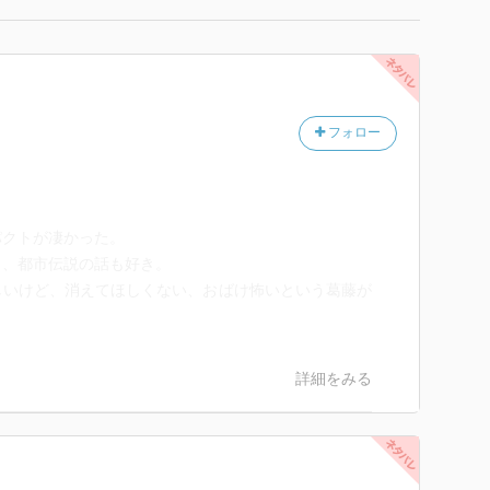
フォロー
パクトが凄かった。
と、都市伝説の話も好き。
しいけど、消えてほしくない、おばけ怖いという葛藤が
詳細をみる