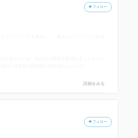
フォロー
てもガチにフレても面白い。一発ネタのマンガではある
う。
ある社会の中では、別の社会構造を妄想することすらで
想の二律背反な関係性の最終2話もよかった。
詳細をみる
フォロー