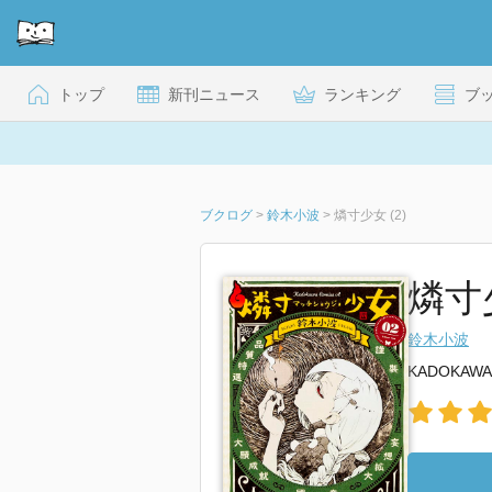
トップ
新刊ニュース
ランキング
ブ
ブクログ
>
鈴木小波
>
燐寸少女 (2)
燐寸
鈴木小波
KADOKAWA