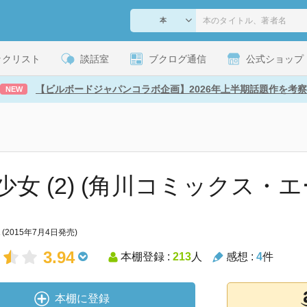
ックリスト
談話室
ブクログ通信
公式ショップ
【ビルボードジャパンコラボ企画】2026年上半期話題作を考察
NEW
少女 (2) (角川コミックス・エ
(2015年7月4日発売)
3.94
本棚登録 :
213
人
感想 :
4
件
本棚に登録