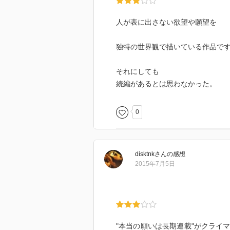
人が表に出さない欲望や願望を
独特の世界観で描いている作品で
それにしても
続編があるとは思わなかった。
0
disktnk
さん
の感想
2015年7月5日
"本当の願いは長期連載"がクライ