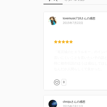
lovemusic718
さん
の感想
2015年7月22日
「竜宮城のヒエラルキー」のイン
言いにくいことを言いたい子の話
特に都市伝説のほうは成仏してほ
なんだか人間らしくて良かった。
0
chroju
さん
の感想
2015年7月11日