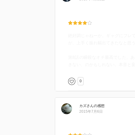
絶好調じゃねーか。ギャグにフレ
が、上手く振れ幅出てきたなと思
第8話の瞬殺なオチ最高でした。
きない、のかもしれない。本音と妄
0
カズ
さん
の感想
2015年7月6日