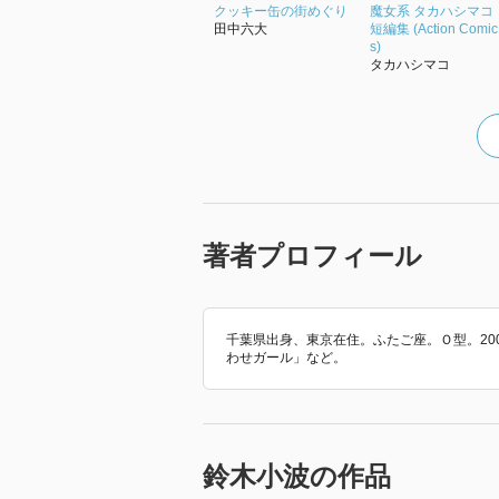
クッキー缶の街めぐり
魔女系 タカハシマコ
田中六大
短編集 (Action Comic
s)
タカハシマコ
著者プロフィール
千葉県出身、東京在住。ふたご座。Ｏ型。20
わせガール」など。
鈴木小波の作品