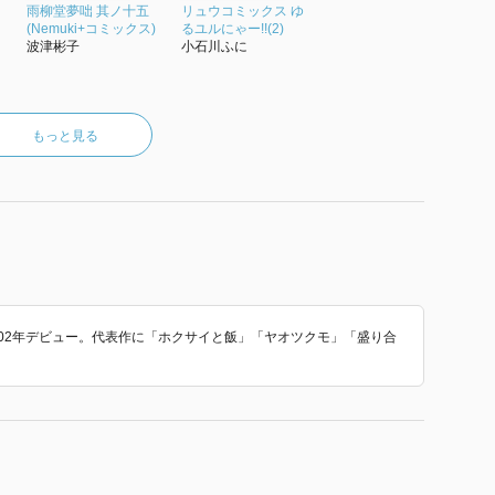
雨柳堂夢咄 其ノ十五
リュウコミックス ゆ
(Nemuki+コミックス)
るユルにゃー!!(2)
波津彬子
小石川ふに
もっと見る
02年デビュー。代表作に「ホクサイと飯」「ヤオツクモ」「盛り合