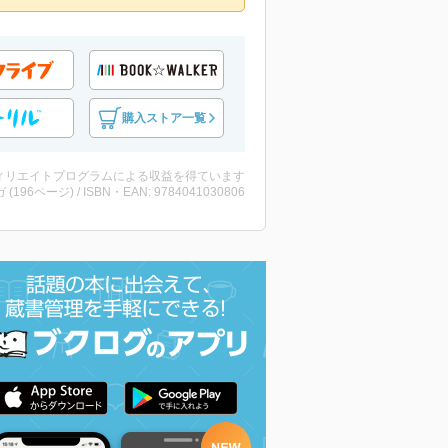
購入ストア一覧
ィリエイトプログラムによる収益を得ています
 (196ページ) / ISBN・EAN: 9784041030806