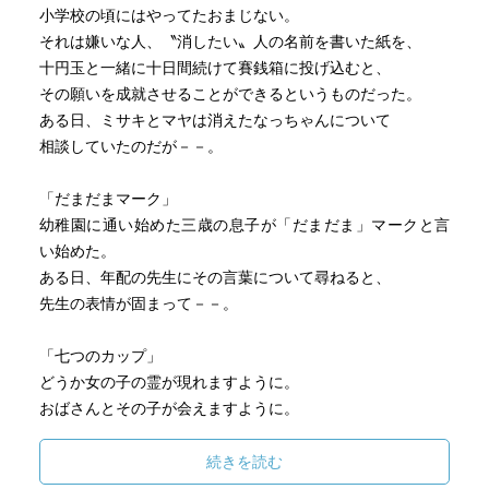
小学校の頃にはやってたおまじない。
それは嫌いな人、〝消したい〟人の名前を書いた紙を、
十円玉と一緒に十日間続けて賽銭箱に投げ込むと、
その願いを成就させることができるというものだった。
ある日、ミサキとマヤは消えたなっちゃんについて
相談していたのだが－－。
「だまだまマーク」
幼稚園に通い始めた三歳の息子が「だまだま」マークと言
い始めた。
ある日、年配の先生にその言葉について尋ねると、
先生の表情が固まって－－。
「七つのカップ」
どうか女の子の霊が現れますように。
おばさんとその子が会えますように。
交通事故で亡くした子を待ちわびる母の願いは祈りになっ
た－－。
続きを読む