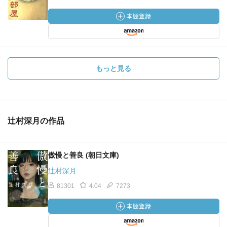
もっと見る
辻村深月の作品
傲慢と善良 (朝日文庫)
辻村深月
81301
4.04
7273