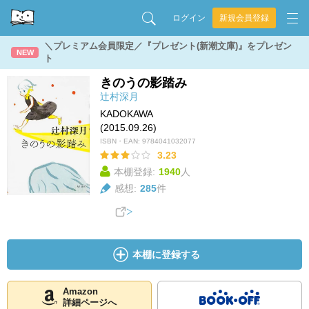
ログイン
新規会員登録
＼プレミアム会員限定／『プレゼント(新潮文庫)』をプレゼン
NEW
ト
きのうの影踏み
辻村深月
KADOKAWA
(2015.09.26)
ISBN・EAN:
9784041032077
3.23
本棚登録:
1940
人
感想:
285
件
本棚に登録する
Amazon
詳細ページへ