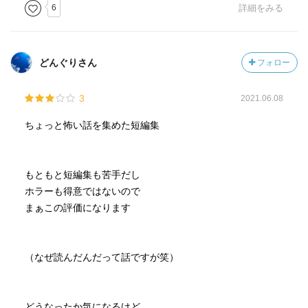
（不思議なものは全部存在しうるのではないかと
6
詳細をみる
思っている割に、何かを見たことはないのですが…）
辻村深月さん的ホラーも
どんぐりさん
フォロー
怖いのは怖いのですが…日常からかけ離れていないので
そういうことって、あるよと納得してしまうんです。
3
2021.06.08
変ですが…親近感のわく、すごく好きなホラーでした。
ちょっと怖い話を集めた短編集
『ツナグ』といい、この作品といい、
ものすごい引きで私はくっつきっぱなしになりました。
もともと短編集も苦手だし
ホラーも得意ではないので
これからも辻村さんの不思議系物語は
まぁこの評価になります
注目だ！！と勝手に思う一冊です。
（なぜ読んだんだって話ですが笑）
どうなったか気になるけど