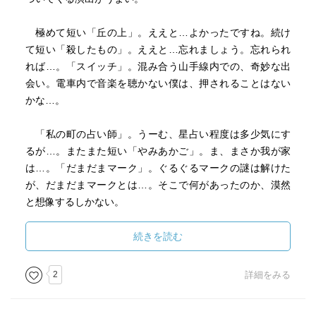
極めて短い「丘の上」。ええと…よかったですね。続け
て短い「殺したもの」。ええと…忘れましょう。忘れられ
れば…。「スイッチ」。混み合う山手線内での、奇妙な出
会い。電車内で音楽を聴かない僕は、押されることはない
かな…。
「私の町の占い師」。うーむ、星占い程度は多少気にす
るが…。またまた短い「やみあかご」。ま、まさか我が家
は…。「だまだまマーク」。ぐるぐるマークの謎は解けた
が、だまだまマークとは…。そこで何があったのか、漠然
と想像するしかない。
「マルとバツ」。またまた短いのに嫌な余韻が…。本作
続きを読む
の一押し「ナマハゲと私」。怪談というより、本格ホラー
だろこれはっ！ ナマハゲ業界から抗議が来るんじゃない
2
詳細をみる
か。「タイムリミット」。何だか聞いたことがあるような
設定だが…これで終わりかっ！