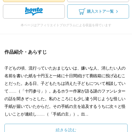
購入ストア一覧
本ページはアフィリエイトプログラムによる収益を得ています
作品紹介・あらすじ
子どもの頃、流行っていたおまじないは、嫌いな人、消したい人の
名前を書いた紙を十円玉と一緒に十日間続けて賽銭箱に投げ込むこ
とだった。ある日、子どもたちは消えた子どもについて相談してい
て……（「十円参り」）。あるホラー作家が語る謎のファンレター
の話を聞きぞっとした。私のところにも少し違う同じような怪しい
手紙が届いていたからだ。その手紙の主を追及するうちに次々と怪
しいことが連続し……（「手紙の主」）。出...
続きを読む