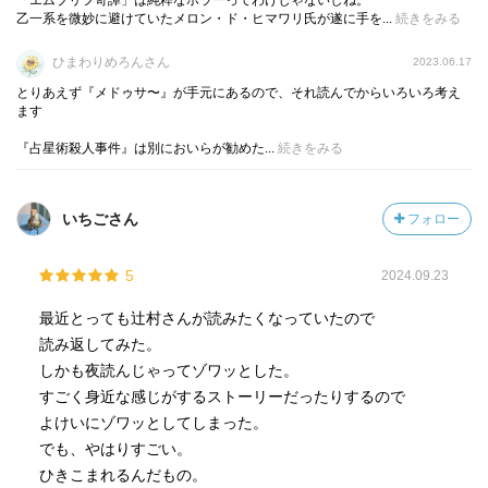
「エムブリヲ奇譚」は純粋なホラーってわけじゃないしね。
乙一系を微妙に避けていたメロン・ド・ヒマワリ氏が遂に手を...
続きをみる
ひまわりめろんさん
2023.06.17
とりあえず『メドゥサ〜』が手元にあるので、それ読んでからいろいろ考え
ます
『占星術殺人事件』は別においらが勧めた...
続きをみる
いちごさん
フォロー
5
2024.09.23
最近とっても辻村さんが読みたくなっていたので
読み返してみた。
しかも夜読んじゃってゾワッとした。
すごく身近な感じがするストーリーだったりするので
よけいにゾワッとしてしまった。
でも、やはりすごい。
ひきこまれるんだもの。