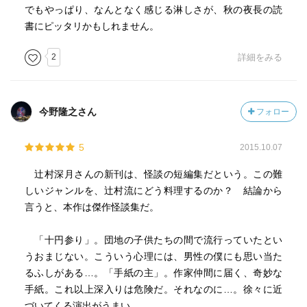
でもやっぱり、なんとなく感じる淋しさが、秋の夜長の読
書にピッタリかもしれません。
2
詳細をみる
今野隆之さん
フォロー
5
2015.10.07
辻村深月さんの新刊は、怪談の短編集だという。この難
しいジャンルを、辻村流にどう料理するのか？ 結論から
言うと、本作は傑作怪談集だ。
「十円参り」。団地の子供たちの間で流行っていたとい
うおまじない。こういう心理には、男性の僕にも思い当た
るふしがある…。「手紙の主」。作家仲間に届く、奇妙な
手紙。これ以上深入りは危険だ。それなのに…。徐々に近
づいてくる演出がうまい。