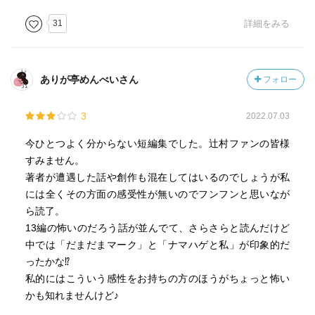
31
詳細をみる
ありが亭めんべいさん
フォロー
3
2022.07.03
今ひとつよく分からない短編集でした。辻村ファンの皆様
すみません。
著者が遭遇した話や創作も混在してはいるのでしょうが私
には全くその方面の感受性が無いのでフンフンと思いなが
ら読了。
13編の怖いのだろう話が並んでて、さらさらと読んだけど
中では「だまだまマーク」と「ナマハゲと私」が印象的だ
ったかな⁉︎
私的にはこういう感性をお持ちの方のほうがちょっと怖い
かも知れませんけど♪