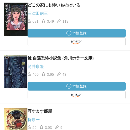
どこの家にも怖いものはいる
三津田信三
681
3.49
113
鍵 自選恐怖小説集 (角川ホラー文庫)
筒井康隆
460
3.65
43
耳すます部屋
折原一
59
3.03
9