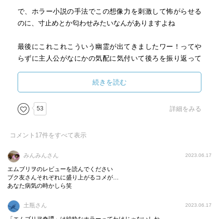
で、ホラー小説の手法でこの想像力を刺激して怖がらせる
のに、寸止めとか匂わせみたいなんがありますよね
最後にこれこれこういう幽霊が出てきましたワー！ってや
らずに主人公がなにかの気配に気付いて後ろを振り返って
終わる。みたいなやつです
続きを読む
辻村深月さんこれをだいぶ手前で止めてきます
幽霊のゆう…くらいで止めてきやがります
53
詳細をみる
もう自分との相性最悪です
どんどん付け足すタイプの読書との相性最悪です
コメント
17
件をすべて表示
余白があればあるほど恐怖を自己生産しますからね
け、けっこう恐かったです
みんみんさん
2023.06.17
エムブリヲのレビューを読んでください
あれ？じゃあ相性良いのか？（知らんわ）
ブク友さんそれぞれに盛り上がるコメが…
あなた病気の時かしら笑
土瓶さん
2023.06.17