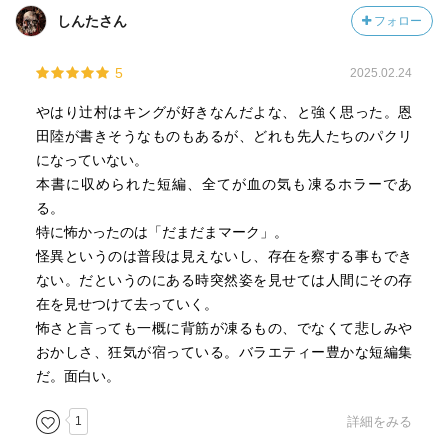
しんたさん
フォロー
現代社会を鋭く斬る「噂地図」。その境遇は安らぎか、
それとも孤独か。ネタの料理が本当にうまい。「七つのカ
5
2025.02.24
ップ」。最後に、怖いながらも切ない、いかにも辻村さん
らしい1編で幕を閉じる。終わりのない苦しみに、救いの手
やはり辻村はキングが好きなんだよな、と強く思った。恩
はあるか。
田陸が書きそうなものもあるが、どれも先人たちのパクリ
になっていない。
掌編からやや長いものまで色々だが、感服させられた。
本書に収められた短編、全てが血の気も凍るホラーであ
掌編はいずれも切れ味抜群だし、長めの作品は余韻が残
る。
る。懐かしいかと思えば牙を剥き、また心をぎゅっと掴
特に怖かったのは「だまだまマーク」。
む。割り切れない謎を残してこその怪談だが、ミステリー
怪異というのは普段は見えないし、存在を察する事もでき
ばかり読んでいると、オチがないと感じがちである。そん
ない。だというのにある時突然姿を見せては人間にその存
な僕でも、本作には脱帽だ。読んでよかった。
在を見せつけて去っていく。
怖さと言っても一概に背筋が凍るもの、でなくて悲しみや
おかしさ、狂気が宿っている。バラエティー豊かな短編集
だ。面白い。
1
詳細をみる