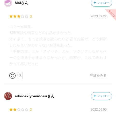
Maiさん
フォロー
3
2023.09.22
ホラー短編集。
都市伝説や幽霊などのお話が多かった。
短すぎて、もっと続きが読みたいと思うお話や、どう解釈
したら良いかわからないお話もあった。
「手紙の主」とか「スイッチ」とか、ゾクゾクしながらペ
ージを捲る手が止まらなかったが、結末が、これで終わり
かって感じだった。
2
詳細をみる
advicekiyomidosuさん
フォロー
2
2022.06.05