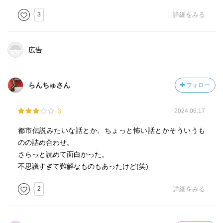
3
詳細をみる
怪談小説と言っても、ほんのりゾワッとしたり、
懐かしさを感じたり、とっても切なかったり、
ちょっぴり不思議な優しい恐怖のお話しです。
広告
この世の中は不思議なことで満ちているのかもしれない、
恐怖は日常のすぐ隣にあることを想像させられました。
続きが、気になって仕方がない…。
らんちゅさん
フォロー
お話の主人公達は、この後どうなったんだろう…と思わさ
れた。
3
2024.06.17
最後の「七つのカップ」では、涙がこぼれました。
幽霊も誰かの大切な人だったんだよね。
都市伝説みたいな話とか、ちょっと怖い話とかそういうも
のの詰め合わせ。
きっと、辻村さん自身の実体験や周りにあった出来事なん
さらっと読めて面白かった。
だろう
不思議すぎて難解なものもあったけど(笑)
なぁって感じました。
2
詳細をみる
辻村さんのプライベートも感じられて嬉しかった。