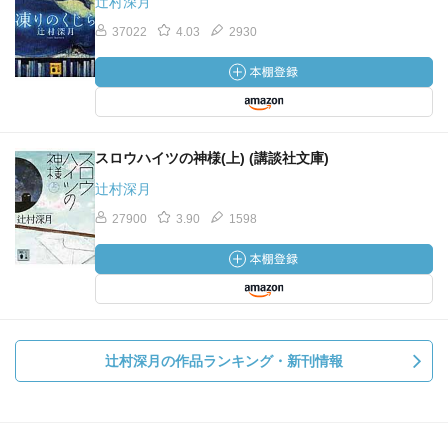
辻村深月
37022
4.03
2930
スロウハイツの神様(上) (講談社文庫)
辻村深月
27900
3.90
1598
辻村深月の作品ランキング・新刊情報