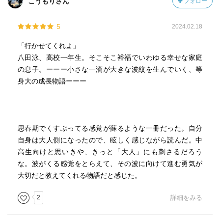
こうもりさん
フォロー
5
2024.02.18
「行かせてくれよ」
八田泳、高校一年生。そこそこ裕福でいわゆる幸せな家庭
の息子。ーーー小さな一滴が大きな波紋を生んでいく、等
身大の成長物語ーーー
思春期でくすぶってる感覚が蘇るような一冊だった。自分
自身は大人側になったので、眩しく感じながら読んだ。中
高生向けと思いきや、きっと「大人」にも刺さるだろう
な。波がくる感覚をとらえて、その波に向けて進む勇気が
大切だと教えてくれる物語だと感じた。
2
詳細をみる