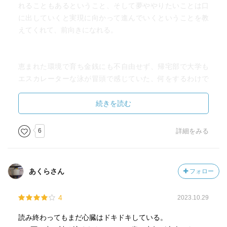
れることもあるということ、そして夢ややりたいことは口
に出していくと実現に向かって進んでいくということを教
えてくれて、前向きになれる。
恵まれた環境で育ち金銭にも不自由せず、帰宅部で大学も
エスカレーターな泳が冒頭で感じていた、何をするわけで
もない日々や将来に対する漠然とした絶望感とか、楽しく
もなさそうに日々働く大人に対する感情とか、親という存
続きを読む
在をめんどくさいと思う気持ちとか、それでも何かやりた
いという想いを秘めているところとか、自分の高校生時代
6
詳細をみる
と被りすぎて（みんなそうなのかもしれないが）、そうだ
よねそうだよね、と思いつつ、でもそれこそ大人って楽し
いよって、そんな風に思っている現中高生たちに教えてあ
あくらさん
フォロー
げたいと思った。
4
2023.10.29
一方で、自分で“やりたい“と思ったことでないと一歩踏み出
すことってできないだろうなと改めて感じたので、自分の
読み終わってもまだ心臓はドキドキしている。
子どもたちが“やりたい“ことが見つかった時に全力で応援で