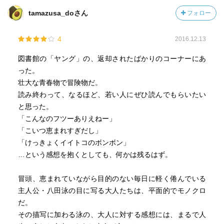
少々眠気に襲われる箇所もありましたが、この分厚さは感
tamazusa_doさん
フォロー
じさせません。
4
2016.12.13
いろんな人の良さを見つけられます。
図書館の「ヤング」の、返却されたばかりのコーナーにあ
った。
壮大な青春物で冒険物だ。
読み終わって、なるほど、若い人にぜひ読んでもらいたい
と思った。
「こんなのフツーありえねー」
「こいつ恵まれすぎだし」
「けっきょくイイトコのボンボン」
…という感想を抱くとしても、何かは残るはず。
冒頭、恵まれていながら目的のない毎日に軽く倦んでいる
主人公・八田泳の目に写る大人たちは、平面的でモノクロ
だ。
その描写に加わる泳の、大人に対する感想には、まるで人