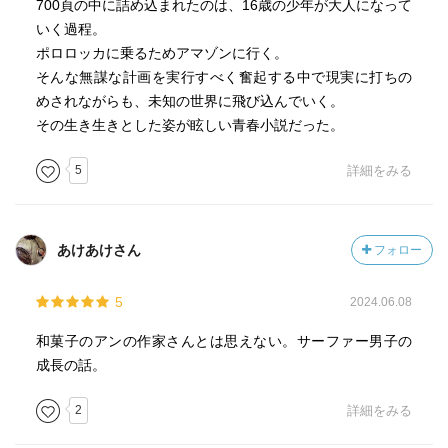
700頁の中に詰め込まれたのは、16歳の少年が大人になって
きる体制を整えておきたいとも思った。
いく過程。
ポロロッカに乗るためアマゾンに行く。
そんな無謀な計画を実行すべく奮起する中で現実に打ちの
泳が自分の名前に意味を見出してウキウキしているとこ
めされながらも、未知の世界に飛び込んでいく。
ろ、年相応の可愛さがあってよかったなぁ。
その生き生きとした姿が眩しい青春小説だった。
あとは泳と二階堂の関係は勿論、泳と山下との関係もい
5
詳細をみる
い。男の子のぶつかり合って仲良くなるところ痺れるし憧
れる。
あけあけさん
フォロー
『何かが流れ出す。自分が動いているのか、周りが流れて
5
2024.06.08
いるのかわからない。けど、確実に何かが変わっていく。
その手応えがある。水をぐんと蹴って、身体が進む感覚。
和菓子のアンの作家さんとは思えない。サーファー男子の
それが今、俺を動かしている。』
成長の話。
ここがとても好き。この感覚を、感じることができる人生
でありたいし、泳のように終わらない波に乗りたい。
2
詳細をみる