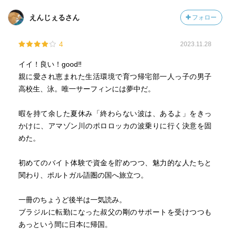
えんじぇるさん
フォロー
4
2023.11.28
イイ！良い！good‼︎
親に愛され恵まれた生活環境で育つ帰宅部一人っ子の男子
高校生、泳。唯一サーフィンには夢中だ。
暇を持て余した夏休み「終わらない波は、あるよ」をきっ
かけに、アマゾン川のポロロッカの波乗りに行く決意を固
めた。
初めてのバイト体験で資金を貯めつつ、魅力的な人たちと
関わり、ポルトガル語圏の国へ旅立つ。
一冊のちょうど後半は一気読み。
ブラジルに転勤になった叔父の剛のサポートを受けつつも
あっという間に日本に帰国。