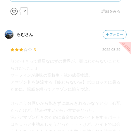
んだな」と感じた。
12
詳細をみる
果たして私は、この先の人生で「大きな音」を聞くことが
できるんだろうか。
自分の興味のアンテナを張りめぐらせて、「大きな音」に
らむさん
フォロー
耳を澄ませたいと思うし、もし聞こえてきたら、その波に
乗り遅れないように準備しておきたい。
3
2025.03.29
大人の私にも、そんな希望を持たせてくれたお話だった。
｢わかりきって退屈なはずの世界が、実はわからないことだ
らけだった。｣
サーフィンが趣味の高校生・泳の成長物語。
アマゾン川を逆流する【終わらない波】ポロロッカに乗る
ために、親戚を頼ってアマゾンに旅立つ泳。
けっこう分厚いから飽きずに読みきれるかな？と少し心配
だったけど、読みやすいからか大丈夫だった。
泳がアマゾン行きのために資金集めのバイトをするパート
はちょっと中弛みしそうだった・・・けど、バイトで出会