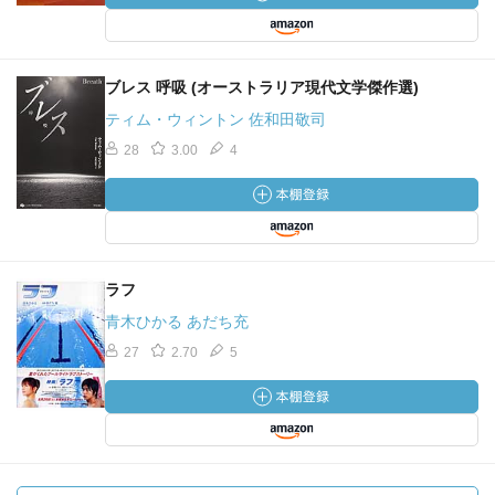
ブレス 呼吸 (オーストラリア現代文学傑作選)
ティム・ウィントン 佐和田敬司
28
3.00
4
ラフ
青木ひかる あだち充
27
2.70
5