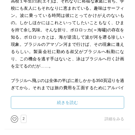
高校１年生の泳(エイ)は、それなりに裕福な家庭に育ち、学
校にも友人にもそれなりに恵まれている。趣味はサーフィ
ン。波に乗っている時間は彼にとってかけがえのないも
の。しかしほかにはこれといってしたいこともなく、ひま
を持て余し気味。そんな折り、ポロロッカ(＝海嘯)の存在を
知る。ポロロッカとは、海が逆流して波が河を遡る珍しい
現象。ブラジルのアマゾン河まで行けば、その現象に逢え
るらしい。製薬会社に勤める叔父がブラジルへ転勤にな
り、この機会を逃す手はないと、泳はブラジルへ行く計画
を立てるのだが……。
ブラジルへ飛ぶのは全体の半ばに差しかかる350頁辺りを過
ぎてから。それまでは旅の費用を工面するためにアルバイ
ト。甘ちゃんだった泳が成長してゆく姿が描かれます。日
本を出発してからも、アマゾン河へ着くまでネタてんこ盛
続きを読む
り。
2
詳細をみる
時に泳と同世代だった頃を振り返って高校生の気持ちで。
時に親の世代の気持ちになり、泳を心配して。中盤以降、