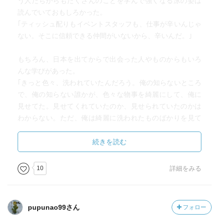
う人たちからもたくさんのことを学んで強くなる泳の姿は
読んでいておもしろかった。
｢ティッシュ配りもイベントスタッフも、仕事が辛いんじゃ
ない。そこに信頼できる仲間がいないから、辛いんだ。｣
もちろん、日本を出てからで出会った人やものからもいろ
んな学びがあった。
｢きっと色々、洗われていたんだろう。俺の知らないところ
で、俺の知らない誰かが、色々な物事を綺麗にして、俺に
見せてた。見せてくれていたのか、見せられていたのかは
わからない。ただ、俺は綺麗に洗われたものばかりを見て
きた。｣
物騒な出来事に遭遇してしまったり、船の上でのちょっ
続きを読む
と？ハードな生活だったり。
退屈に感じていた日常が、実は誰かに守られて、支えられ
10
詳細をみる
て成り立っているのだということ、覚えておきたい。
日本に帰ってきた泳が、いろんな人に積極的にかかわっ
て、自分の思いを口にしている。明らかに変化（成長）し
pupunao99さん
フォロー
ているのが、爽やかで良いなと思った。