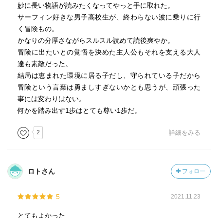
妙に長い物語が読みたくなってやっと手に取れた。
サーフィン好きな男子高校生が、終わらない波に乗りに行
く冒険もの。
かなりの分厚さながらスルスル読めて読後爽やか。
冒険に出たいとの覚悟を決めた主人公もそれを支える大人
達も素敵だった。
結局は恵まれた環境に居る子だし、守られている子だから
冒険という言葉は勇ましすぎないかとも思うが、頑張った
事には変わりはない。
何かを踏み出す1歩はとても尊い1歩だ。
2
詳細をみる
ロトさん
フォロー
5
2021.11.23
とてもよかった