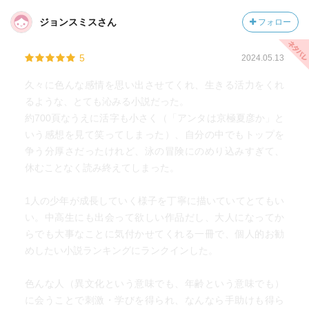
ジョンスミスさん
フォロー
5
2024.05.13
久々に色んな感情を思い出させてくれ、生きる活力をくれ
るような、とても沁みる小説だった。
約700頁なうえに活字も小さく（「アンタは京極夏彦か」と
いう感想を見て笑ってしまった）、自分の中でもトップを
争う分厚さだったけれど、泳の冒険にのめり込みすぎて、
休むことなく読み終えてしまった。
1人の少年が成長していく様子を丁寧に描いていてとてもい
い。中高生にも出会って欲しい作品だし、大人になってか
らでも大事なことに気付かせてくれる一冊で、個人的お勧
めしたい小説ランキングにランクインした。
色んな人（異文化という意味でも、年齢という意味でも）
に会うことで刺激・学びを得られ、なんなら手助けも得ら