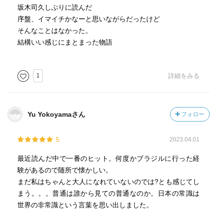
坂木司久しぶりに読んだ
序盤、イマイチかなーと思いながらだったけど
そんなことはなかった。
結構いい感じにまとまった物語
1
詳細をみる
Yu Yokoyamaさん
フォロー
5
2023.04.01
最近読んだ中で一番のヒット。何度かブラジルに行った経
験があるので随所で懐かしい。
まだ私はちゃんと大人になれていないのでは?とも感じてし
まう。。。普通は誰から見ての普通なのか。日本の常識は
世界の非常識という言葉を思い出しました。