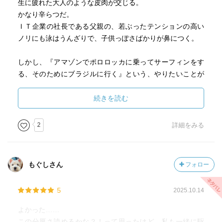
生に疲れた大人のような皮肉が交じる。
かなり辛らつだ。
ＩＴ企業の社長である父親の、若ぶったテンションの高い
ノリにも泳はうんざりで、子供っぽさばかりが鼻につく。
しかし、『アマゾンでポロロッカに乗ってサーフィンをす
る、そのためにブラジルに行く』という、やりたいことが
出来た途端、彼の周りのよどんだ水は流れ始める。
（実は、このときからもう、彼は波に「乗って」いたの
続きを読む
だ）
アルバイトをして、先生や親以外の大人、日本人以外の世
2
詳細をみる
界に入り込むことによって、平面だった彼の世界は立ちあ
がってくる。
もぐしさん
フォロー
もちろん、いい人、いい大人たちに恵まれたし（個人的に
は剛さんが良かったなあ～）、上手く行きすぎ感もある
5
2025.10.14
が、そこが壮大な冒険ものというもの。
よかった……
「終わらない波に乗る」というのはつまり、自分が行動し
この分厚さ読めるかな？！って思ったけど、私も一緒に駆