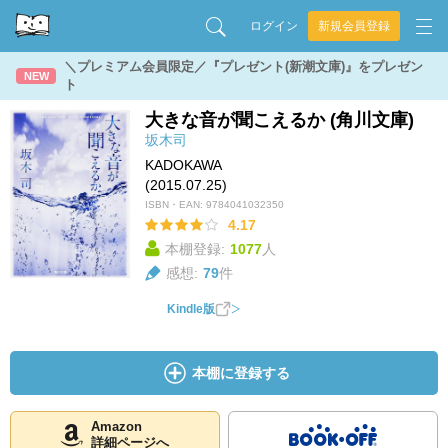
ログイン
新規会員登録
＼プレミアム会員限定／『プレゼント(新潮文庫)』をプレゼン
NEW
ト
大きな音が聞こえるか (角川文庫)
坂木司
KADOKAWA
(2015.07.25)
ISBN・EAN:
9784041032350
4.17
本棚登録:
1077
人
感想:
79
件
Kindle版
本棚に登録する
Amazon
詳細ページへ