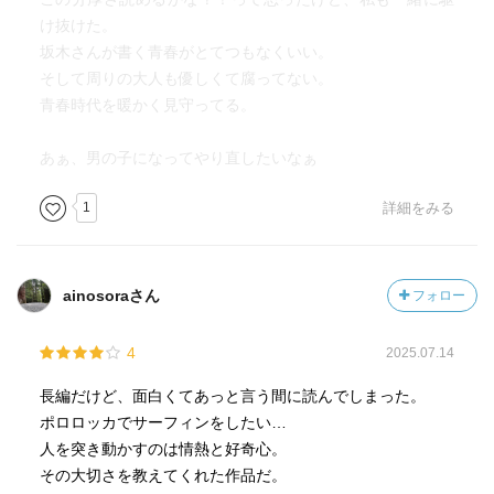
続ける事だ。
け抜けた。
坂木さんが書く青春がとてつもなくいい。
そして大人たちにはやはり、「可愛い子には旅をさせよ」
そして周りの大人も優しくて腐ってない。
と言うのが最善だろう。
青春時代を暖かく見守ってる。
あぁ、男の子になってやり直したいなぁ
1
詳細をみる
ainosoraさん
フォロー
4
2025.07.14
長編だけど、面白くてあっと言う間に読んでしまった。
ポロロッカでサーフィンをしたい…
人を突き動かすのは情熱と好奇心。
その大切さを教えてくれた作品だ。