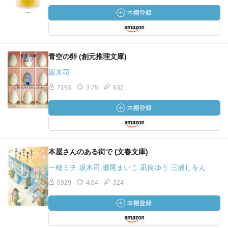
青空の卵 (創元推理文庫)
坂木司
7193
3.75
832
本屋さんのある街で (文春文庫)
一穂ミチ 坂木司 瀬尾まいこ 凪良ゆう 三浦しをん
6929
4.04
324