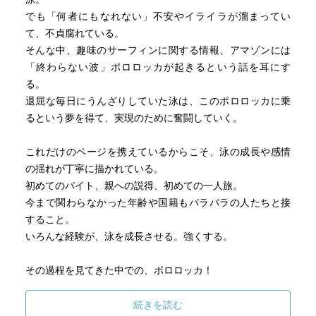
でも「何者にもなれない」不安やイライラが溜まってい
て、不貞腐れている。
そんな中、趣味のサーフィンに関する情報、アマゾンには
「終わらない波」ポロロッカが起きるという話を耳にす
る。
退屈な毎日にうんざりしていた泳は、このポロロッカに乗
るという夢を得て、実現のために奮闘していく。
これだけのページを携えているからこそ、泳の成長や感情
の揺れが丁寧に描かれている。
初めてのバイト、親への説得、初めての一人旅。
今まで関わらなかった年齢や国籍もバラバラの人たちと接
すること。
いろんな経験が、泳を成長させる。強くする。
その過程を見てきた中での、ポロロッカ！
大迫力のシーンだった。
泳の興奮と冷静さを同時に垣間見て、「彼は大人になった
続きを読む