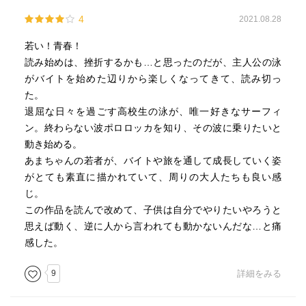
4
2021.08.28
｢誰もが旅に出られるわけじゃない。なのに、腐ってない人
がいる。たとえば四方さん。あの人は、毎日自分の仕事を
若い！青春！
やっているだけなのに、色がついて見えた。それは、なん
読み始めは、挫折するかも…と思ったのだが、主人公の泳
でなんだろう？｣
がバイトを始めた辺りから楽しくなってきて、読み切っ
｢世の中、というか社会ってのは案外単純でさ。なりたいも
た。
のややりたいことの近くにいて、それが好きだって言い続
退屈な日々を過ごす高校生の泳が、唯一好きなサーフィ
けてれば、かなりの確率でそれに関わることができるん
ン。終わらない波ポロロッカを知り、その波に乗りたいと
だ。｣
動き始める。
旅に出ないと変われないというわけではなくて、｢好きだか
あまちゃんの若者が、バイトや旅を通して成長していく姿
ら・やりたいから｣という動機を信じて、突き詰めていけ
がとても素直に描かれていて、周りの大人たちも良い感
ば、景色も変わっていく。
じ。
元気がもらえる物語だった。
この作品を読んで改めて、子供は自分でやりたいやろうと
思えば動く、逆に人から言われても動かないんだな…と痛
感した。
｢｢いいうねりを見つけたとき。これだっていう流れを見つ
けたとき。そういうとき、ここから大きな音が聞こえる｣そ
9
詳細をみる
う言って、仙人は胸の辺りを叩いた。｣