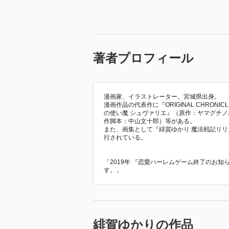
著者プロフィール
漫画家、イラストレーター。宮城県出身。
漫画作品の代表作に『ORIGINAL CHRONI
の使い魔 シュヴァリエ』（原作：ヤマグチノ
作脚本：中山文十郎）等がある。
また、画集として『緋賀ゆかり 魔法戦記リリカルな
行されている。
「2019年 『恋愛ハーレムゲーム終了のお
す。」
緋賀ゆかりの作品