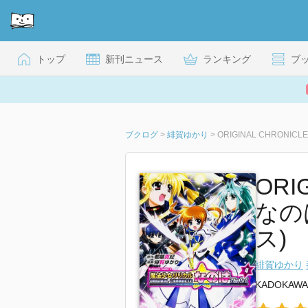
トップ
新刊ニュース
ランキング
ブ
ブクログ
>
緋賀ゆかり
>
ORIGINAL CHRONIC
ORI
なのは
ス)
緋賀ゆかり
KADOKAWA