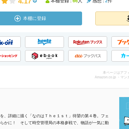
4.17
本棚登録 :
66
人
感想 :
2
件
本棚に登録
本ページはアフ
Amazon.co.jp ・マンガ
を、詳細に描く「なのはＴｈｅ１ｓｔ」待望の第４巻。フェ
らかに！ そして時空管理局の本格参戦で、物語が一気に動