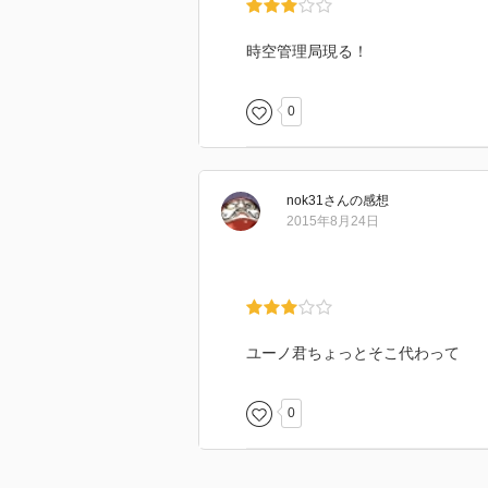
時空管理局現る！
0
nok31
さん
の感想
2015年8月24日
ユーノ君ちょっとそこ代わって
0