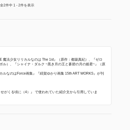
全2件中 1 - 2件を表示
CLE 魔法少女リリカルなのは The 1st』（原作：都築真紀）、『ゼロ
ボル）、『シャイナ・ダルク ~黒き月の王と蒼碧の月の姫君~』（原
のはForce画集』『緋賀ゆかり画集 15th ART WORKS』が刊
知らせがくる頃に（4）』 で使われていた紹介文から引用していま