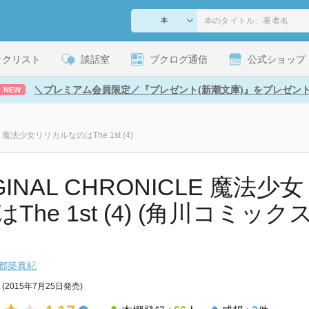
ックリスト
談話室
ブクログ通信
公式ショップ
＼プレミアム会員限定／『プレゼント(新潮文庫)』をプレゼン
NEW
LE 魔法少女リリカルなのはThe 1st (4)
GINAL CHRONICLE 魔法
The 1st (4) (角川コミッ
都築真紀
(2015年7月25日発売)