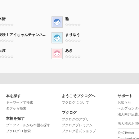
水渚
雅
愛咲！アイちゃんチャンネル！YouTuber！
まりゆう
天泣
あき
本を探す
ようこそブクログへ
サポート
キーワードで検索
ブクログについて
お知らせ
タグから検索
ヘルプセンタ
ブクログ
法人向け広告
本棚を探す
ブクログのアプリ
法人様のお問
プロフィールから本棚を探す
ブクログプレミアム
ブクログID 検索
ブクログ公式ショップ
公式Twitter
Facebookペ