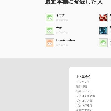
最近本棚に登録した人
イサナ
ナオ
lunarisumbra
本と出会う
ランキング
新刊情報
新着レビュー
ブクログ談話室
ブクログ大賞
ブクログ通信
読書のすすめ