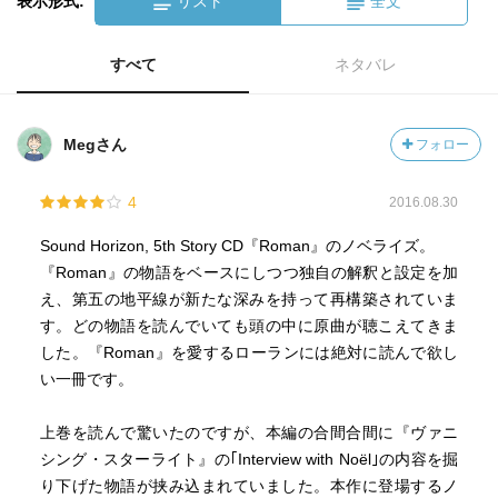
表示形式:
リスト
全文
すべて
ネタバレ
Megさん
フォロー
4
2016.08.30
Sound Horizon, 5th Story CD『Roman』のノベライズ。
『Roman』の物語をベースにしつつ独自の解釈と設定を加
え、第五の地平線が新たな深みを持って再構築されていま
す。どの物語を読んでいても頭の中に原曲が聴こえてきま
した。『Roman』を愛するローランには絶対に読んで欲し
い一冊です。
上巻を読んで驚いたのですが、本編の合間合間に『ヴァニ
シング・スターライト』の｢Interview with Noël｣の内容を掘
り下げた物語が挟み込まれていました。本作に登場するノ