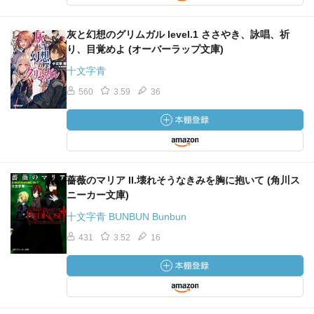
灰と幻想のグリムガル level.1 ささやき、詠唱、祈
り、目覚めよ (オーバーラップ文庫)
十文字青
560
3.59
36
薔薇のマリア II.壊れそうなきみを胸に抱いて (角川ス
ニーカー文庫)
十文字青 BUNBUN Bunbun
431
3.52
16