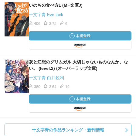
いのちの食べ方1 (MF文庫J)
十文字青 Eve lack
406
3.75
6
灰と幻想のグリムガル 大切じゃないものなんか、な
い。 (level.2) (オーバーラップ文庫)
十文字青 白井鋭利
380
3.64
19
十文字青の作品ランキング・新刊情報