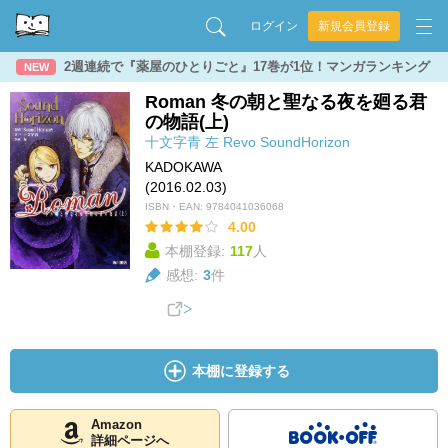
ログイン
新規会員登録
2週連続で『薬屋のひとりごと』17巻が1位！マンガランキング
NEW
Roman 冬の朝と聖なる夜を廻る君
の物語(上)
十文字青
左
Revo
SoundHorizon
KADOKAWA
(2016.02.03)
ISBN・EAN:
9784041036068
4.00
本棚登録:
117
人
感想:
3
件
本棚に登録する
Amazon
詳細ページへ