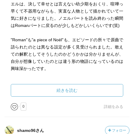
エルは、決して幸せとは言えない幼少期をおくり、喧嘩っ
早くて不器用ながらも、実直な人物として描かれていて一
気に好きになりました。ノエルパートを読み終わった瞬間
はRomanパートに戻るのが少しもどかしいくらいです(笑)
"Roman"も"a piece of Noël"も、エピソードの所々で原曲で
語られたのとは異なる設定が多く見受けられました。敢え
ての解釈としてそうしたのかどうかかは分かりませんが、
自分が想像していたのとは違う形の物語になっているのは
興味深かったです。
続きを読む
0
詳細をみる
shamo96さん
フォロー