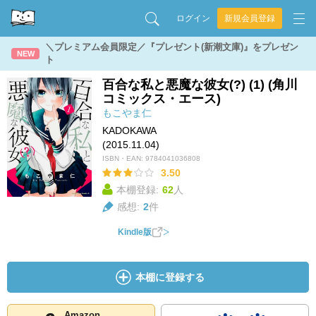
ログイン
新規会員登録
＼プレミアム会員限定／『プレゼント(新潮文庫)』をプレゼン
NEW
ト
百合な私と悪魔な彼女(?) (1) (角川
コミックス・エース)
もこやま仁
KADOKAWA
(2015.11.04)
ISBN・EAN:
9784041036808
3.50
本棚登録:
62
人
感想:
2
件
Kindle版
本棚に登録する
Amazon