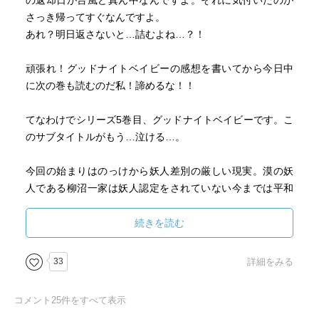
の返却日が台風ど真ん中なんですよ。それに気付いたのが
さっき帰ってすぐなんですよ。
イケメンパラダイスコスプレアフタヌーンティーが開催さ
あれ？明日返さないと…詰むよね…？！
れていたり
（参加希望）
頑張れ！グッドナイトベイビーの感想を書いてから今日中
に次の巻も読むのだ私！諦めるな！！
脇坂姉が初登場したり
てなわけでシリーズ5巻目、グッドナイトベイビーです。こ
（素敵な姉だった♡
のサブタイトルがもう…泣ける…。
他のお姉さんも出てこないかなー）
今回の始まりはのっけから妖人差別の厳しい現実。漠の妖
人である柳沼一家は妖人認定をされていない今までは平和
ウロさんがソリティアをマスターしたり
に楽しく暮らしていました。
（ウロさんを推し2番手にしようかなと最近思ってます）
ところが、柳沼の妖人認定がバレた途端に子供にまで被害
続きを読む
が及び、サッカーをしていてもボールを一度も回して貰え
ない等のいじめが勃発。原因となったのがとあるママ友内
ほっとする場面もちゃんとあります
33
詳細をみる
のリーダー格である女性だと判明。
よくある「あそこの子と私たちの子とは遊ばせないように
コメント
25
件をすべて表示
しよう。」というアレです。