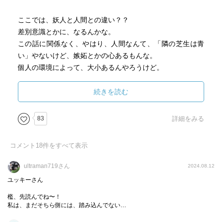
ここでは、妖人と人間との違い？？
差別意識とかに、なるんかな。
この話に関係なく、やはり、人間なんて、「隣の芝生は青
い」やないけど、嫉妬とかの心あるもんな。
個人の環境によって、大小あるんやろうけど。
今回、登場する妖人は、「貘」！
続きを読む
夢を操る、催眠術などが使える。他人の夢に潜ることも！
つまり、サイコダイバーって事やな。他の作品と違いエロ
83
詳細をみる
くはない！w
そんなん言ったら、みんみんさんに怒られそうm(_ _)m
コメント
18
件をすべて表示
またも、青目の旦那！
ultraman719さん
2024.08.12
一番の弱点を突いて来る！
ユッキーさん
一番、伊織さんへのダメージが大きいところへ！
檻、先読んでね〜！
私は、まだそちら側には、踏み込んでない…
マメちゃ〜ん！！！！！