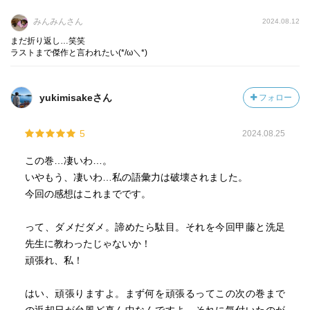
終着点はどこよ！？
みんみんさん
2024.08.12
どうすれば満足なのよー！？
まだ折り返し…笑笑
ラストまで傑作と言われたい(*/ω＼*)
yukimisakeさん
フォロー
でもラスト2ページを見て
また泣いてる自分がいました
5
2024.08.25
青目、、、、
この巻…凄いわ…。
いやもう、凄いわ…私の語彙力は破壊されました。
今回の感想はこれまでです。
って、ダメだダメ。諦めたら駄目。それを今回甲藤と洗足
今回は脇坂が自信をなくしていて
先生に教わったじゃないか！
少し元気がなく
頑張れ、私！
そのせいか全体の雰囲気も暗くなってますが
はい、頑張りますよ。まず何を頑張るってこの次の巻まで