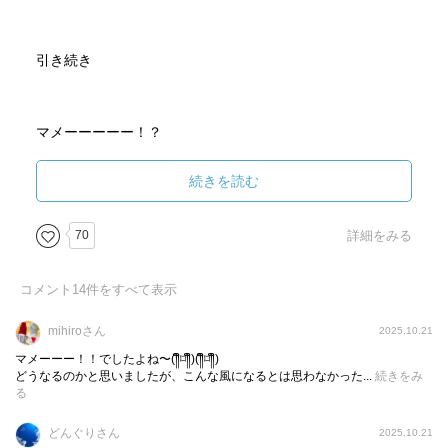
引き続き
マメーーーーー！？
続きを読む
と叫ぶしかない展開でした。
70
詳細をみる
コメント
14
件をすべて表示
今回出てくる妖人は貘（バク）
mihiroさん
2025.10.21
マメーーー！！でしたよね〜(༎ຶ⌑༎ຶ)(༎ຶ⌑༎ຶ)
どうなるのかと思いましたが、こんな風になるとは思わなかった...
続きをみ
る
人間に紛れて平穏に暮らしていたはずなのに
妖人判定ばどこかから漏れ
どんぐりさん
2025.10.21
周りからの差別されはじめます