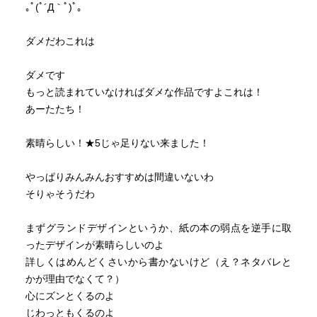
｡ﾟ(ﾟ´Д｀ﾟ)ﾟ｡
ダメだわこれは
最初は驚くんですが
ダメです
そのうち納得していき
もっと読まれていなければダメな作品ですよこれは！
だんだん悲しくなっていきます、、、
あーたたち！
素晴らしい！★5じゃ足りない来ました！
どういう結末がいいのか
やっぱりみんみんおすすめは間違いないわ
こちらまで頭を抱えました
そりゃそうだわ
まずグランドデザインというか、紙の本の弱点を逆手に取
ったデザインが素晴らしいのよ
しかしそれを見事に昇華してくれた展開でした
詳しくはめんどくさいから書かないけど（え？ネタバレと
私も抱きしめたい｡ﾟ(ﾟ´Д｀ﾟ)ﾟ｡
かが理由でなくて？）
心にズンとくるのよ
じわっともくるのよ