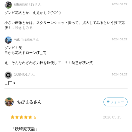
こんちくしょう！と思いはしたものの、彼女にも根深い事
次は何を仕掛けてくるのか、、、
ultraman719さん
2024.08.27
情が…。
ドキドキする、、、、
ゾンビ花火とか、ええかも？(^◇^;)
小さい画像とかは、スクリーンショット撮って、拡大してみるという技で克
更には妖人差別により暴力を奮った過激派に対して、堪忍
服！...
続きをみる
袋の緒が切れた妖人達が仕返しに走るという痛ましい負の
連鎖まで起きてしまいます。
yukimisakeさん
2024.08.27
洗足先生が毒舌ながらも心を痛めているのは毎回の事です
ゾンビ！笑
が、妖人認定の意義とは一体なんなのか。脇坂達、警察も
目から花火ドローン(T＿T)
考えさせられる段階に来ました。
え、そんなわざわざ力技を駆使して…？！熱意が凄い笑
そしてこの事件が、我らがマメくんの過去とリンクして行
1Q84O1さん
2024.08.27
く事に。
＿|￣|○
『カッコーの巣の上で』が作中に出てくるとうるとらさん
のレビューで拝見して、展開は全く読めないけど嫌な予感
ちびまるさん
フォロー
はしていましたが、そうか、そう来たか…。
確かに純粋すぎるマメくん。何か過去があった事は匂わせ
5
2026.05.15
ていましたが、この純粋さが保たれるレベルのもので、手
『妖琦庵夜話』
遅れにならないうちに洗足達のお陰で救われたと思い込ん