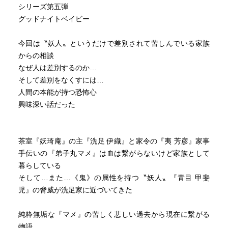
シリーズ第五弾
でいました。
グッドナイトベイビー
榎田さんにしてやられた…。
今回は〝妖人〟というだけで差別されて苦しんでいる家族
そうか、そういう事か…。(相変わらず語彙力が破壊されて
からの相談
いるようです)
なぜ人は差別するのか…
そして差別をなくすには…
本作でマメ君と甲藤の距離がぐっと近付くのですが、その
人間の本能が持つ恐怖心
件に関しても色々と考えさせられるものがありました。
興味深い話だった
甲藤の過去はまだそこまで詳しく出ていないのですが、両
親に見捨てられ苦労している甲藤と、裕福な家庭で家族は
全員健在のお坊ちゃんである脇坂。
茶室『妖琦庵』の主『洗足 伊織』と家令の『夷 芳彦』家事
マメくんにとって脇坂は大事な親友である事には変わらな
手伝いの『弟子丸マメ』は血は繋がらないけど家族として
いのですが、時々育ちの違いから分かって貰えないだろう
暮らしている
なと思ってしまうというマメ君。
そして…また…《鬼》の属性を持つ〝妖人〟『青目 甲斐
ですが洗足は、マメ君には逆に立場の違う脇坂の、のほほ
児』の脅威が洗足家に近づいてきた
んとしたお坊ちゃん要素が必要だと言います。
分かる気がします。勿論、同じ立場の甲藤としか分かり合
純粋無垢な『マメ』の苦しく悲しい過去から現在に繋がる
えない事も多いと思いますが、余裕を持ってこちらの身を
物語