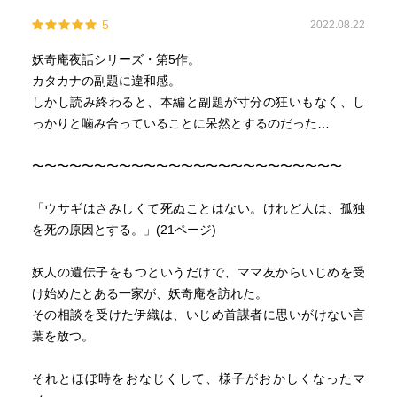
青目やっぱりエロいな…(何巻まで言い続けるのか)
5
2022.08.22
そして表紙で初めてマメくん見ましたが、どえらい美少年
妖奇庵夜話シリーズ・第5作。
だな…。
カタカナの副題に違和感。
しかし読み終わると、本編と副題が寸分の狂いもなく、し
っかりと噛み合っていることに呆然とするのだった…
〜〜〜〜〜〜〜〜〜〜〜〜〜〜〜〜〜〜〜〜〜〜〜〜〜
「ウサギはさみしくて死ぬことはない。けれど人は、孤独
を死の原因とする。」(21ページ)
妖人の遺伝子をもつというだけで、ママ友からいじめを受
け始めたとある一家が、妖奇庵を訪れた。
その相談を受けた伊織は、いじめ首謀者に思いがけない言
葉を放つ。
それとほぼ時をおなじくして、様子がおかしくなったマ