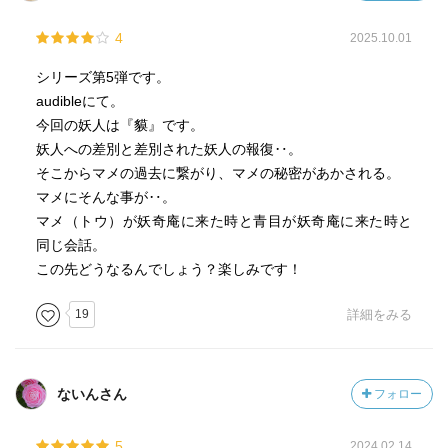
『カッコーの巣の上で』が上映されようとする中「あれは
4
2025.10.01
ハッピーエンドだと思うか？」と洗足に問う青目。
シリーズ第5弾です。
この質問に私も暫く考え込んでしまいました。どの立場で
audibleにて。
考えるかに寄って変わるエンド。青目はどう思っているん
今回の妖人は『貘』です。
だろう。
妖人への差別と差別された妖人の報復‥。
そこからマメの過去に繋がり、マメの秘密があかされる。
かなり非人道的な手段をとる青目に、おいコラ！では無
マメにそんな事が‥。
く、もうやめて…やめなよ…でもどうやって止めてあげた
マメ（トウ）が妖奇庵に来た時と青目が妖奇庵に来た時と
ら良いか私も洗足先生も分からないよ…と辛くなってしま
同じ会話。
ったのです。
この先どうなるんでしょう？楽しみです！
前回にも書きましたが、ひまわりめろん師匠の書かれてい
19
詳細をみる
たキャラクターを溶かす作業、本作でより理解が深まりま
した。
全ての人格が必要で、それぞれに役割がしっかりとありま
す。
ないんさん
フォロー
マメくんが脇坂とかき氷を食べに行った際にした質問が印
5
2024.02.14