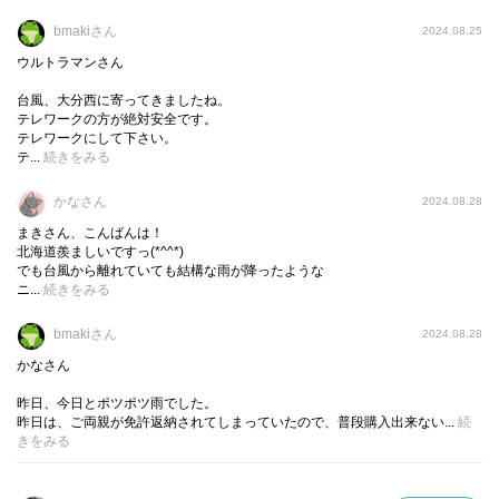
飛行機飛べるのか！？
bmakiさん
2024.08.25
ウルトラマンさん
それなのにパソコンを持ち帰らなかった私、、、
台風、大分西に寄ってきましたね。
やっぱり舐めてるな(^◇^;)
テレワークの方が絶対安全です。
テレワークにして下さい。
テ...
続きをみる
かなさん
2024.08.28
まきさん、こんばんは！
北海道羨ましいですっ(*^^*)
でも台風から離れていても結構な雨が降ったような
ニ...
続きをみる
bmakiさん
2024.08.28
かなさん
昨日、今日とポツポツ雨でした。
昨日は、ご両親が免許返納されてしまっていたので、普段購入出来ない...
続
きをみる