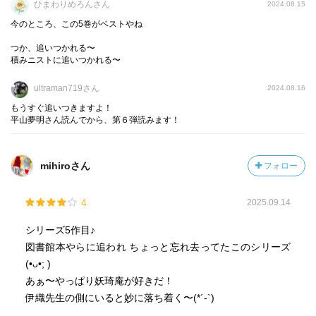
（もう、ええちゅうねん(-｡-; ）
ひまわりめろんさん
2024.08.15
今のところ、この5巻がベストやね
徐々に明かされる真実に、読む手が止まらない〜。
つか、追いつかれる〜
しかし、青目の旦那、ジワジワと来るなぁ〜仕掛けも壮
積みニストに追いつかれる〜
大。
何個も仕掛けてて、どれかが上手くいくみたいな。
ultraman719さん
2024.08.16
もうすぐ追いつきますよ！
完全に敵に〜！
平山夢明さん読んでから、第６弾読みます！
次も楽しみ！
mihiroさん
フォロー
4
2025.09.14
シリーズ5作目♪
図書館本やらに追われ ちょっと忘れ去ってたこのシリーズ
(•ᴗ•; )
あぁ〜やっぱり妖琦庵が好きだ！
伊織先生の側にいると妙に落ち着く〜(*´-`)