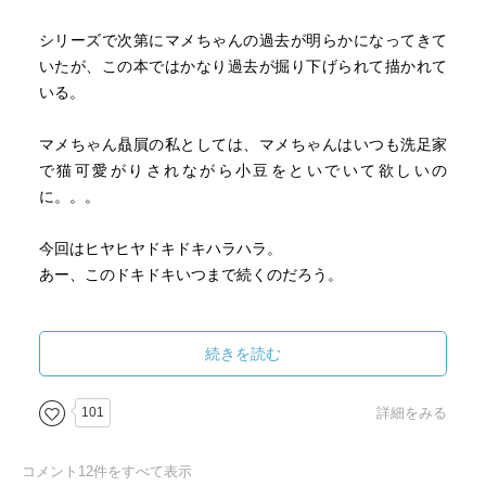
シリーズで次第にマメちゃんの過去が明らかになってきて
いたが、この本ではかなり過去が掘り下げられて描かれて
いる。
マメちゃん贔屓の私としては、マメちゃんはいつも洗足家
で猫可愛がりされながら小豆をといでいて欲しいの
に。。。
今回はヒヤヒヤドキドキハラハラ。
あー、このドキドキいつまで続くのだろう。
青目めぇ！
続きを読む
さて今日から、2回目の夏休みで（舐めてますよね。。。）
101
詳細をみる
旦那の故郷の札幌に帰省します。
コメント
12
件をすべて表示
帰ってくる頃は台風のど真ん中。