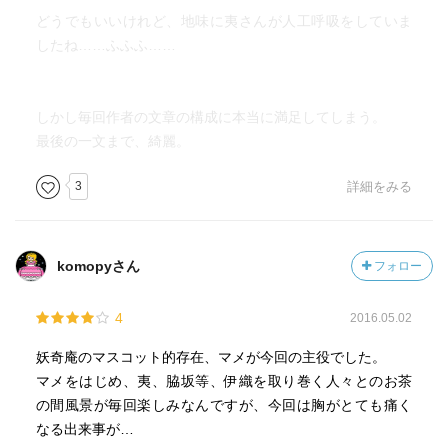
どうでもいいけれど、地味に夷さんが人工呼吸をしていま
したね……ふふふ……
しかし毎回作者の文章の構成に本当に満足してしまう。
最後の一文まで、綺麗。
3
詳細をみる
komopyさん
フォロー
4
2016.05.02
妖奇庵のマスコット的存在、マメが今回の主役でした。
マメをはじめ、夷、脇坂等、伊織を取り巻く人々とのお茶
の間風景が毎回楽しみなんですが、今回は胸がとても痛く
なる出来事が…