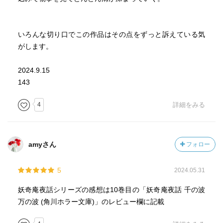
タ！！
この巻は間違いなく、妖奇庵夜話の折返し地点です。
いろんな切り口でこの作品はその点をずっと訴えている気
(まだこの先読んでないのに断言しちゃうという(笑))
がします。
マメの過去が、主人公・伊織と、“敵”である青目の過去とも
重なり…
2024.9.15
伊織と青目にも、こんな頃があったんだ…とおもうからこ
143
そ、なぜ今のような関係性になってしまったのかという疑
問もより強くなりました。
4
詳細をみる
しかもその上でさらに、青目の苦悩、警視庁妖人対策本部
の鱗田への違和感も残していて…
この先このモヤモヤは、どうやってなくなっていくのでし
amyさん
フォロー
ょうか…
5
2024.05.31
マメへの嫉妬、青目の嫉妬、脇坂の嫉妬…
個々の「嫉妬」が生み出す、暴力性の部分をしっかりとえ
妖奇庵夜話シリーズの感想は10巻目の「妖奇庵夜話 千の波
がいた本作。
万の波 (角川ホラー文庫)」のレビュー欄に記載
だからこそ、「なにが正義なのか。なにが正しいのか。」
(302ページ)という問いかけが、とても重く、かなしみに満