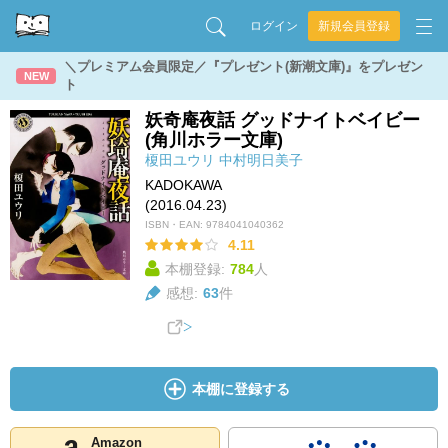
ログイン
新規会員登録
＼プレミアム会員限定／『プレゼント(新潮文庫)』をプレゼン
NEW
ト
妖奇庵夜話 グッドナイトベイビー
(角川ホラー文庫)
榎田ユウリ
中村明日美子
KADOKAWA
(2016.04.23)
ISBN・EAN:
9784041040362
4.11
本棚登録:
784
人
感想:
63
件
本棚に登録する
Amazon