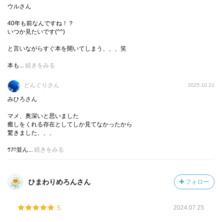
ウルさん
40年も前なんですね！？
いつか見たいです(^^)
ママ友に無視されたり
息子は遊び相手がいなくなり
と言いながらすぐ本を開いてしまう、、、笑
サッカーチームでもボールをもらえなかったり、、、
本も...
続きをみる
悩んだ末に伊織に助けを求めます。
どんぐりさん
2025.10.21
みひろさん
マメ、奥深いと思いました
そんな差別や
癒しをくれる存在としてしか見てなかったから
人の嫉妬について
驚きました、、、
今回は描かれていました
ｳﾌ♡並ん...
続きをみる
ひまわりめろんさん
フォロー
そしてそんな中、マメの過去にも触れていきます。まさか
5
2024.07.25
マメがそんなことを抱えていたとは、、、、