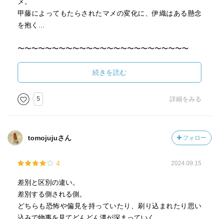
メ。
甲藤によってもたらされたマメの変化に、伊織はある懸念
を抱く…
〜〜〜〜〜〜〜〜〜〜〜〜〜〜〜〜〜〜〜〜〜〜〜〜〜
表紙絵はマメと伊織。
続きを読む
でもマメの雰囲気、ちょっとなんだか色っぽすぎるな？？
という印象でしたが、これにはちゃんと“理由”があるんで
5
詳細をみる
す。
本作ではマメの重大な秘密が、わりとあっさりと中盤で明
tomojujuさん
フォロー
かされてしまってびっくりしました。
たしかに展開を読んでいれば、自然とわかる秘密ではある
4
2024.09.15
ものの、「こんな中盤ではっきり言い切っちゃって、この
先大丈夫…？？」なんておもっちゃったのですが、その先
差別と区別の違い。
を読んでみて「そんなこと一瞬でもおもっちゃってすいま
差別する側される側。
せんでしたー！！」となりました。
どちらも恐怖や偏見を持っていたり、刷り込まれたり思い
いやもう、構成が完璧すぎて美しすぎて…マイリマシ
込みで物事を見てどんどん溝が深まっていく。