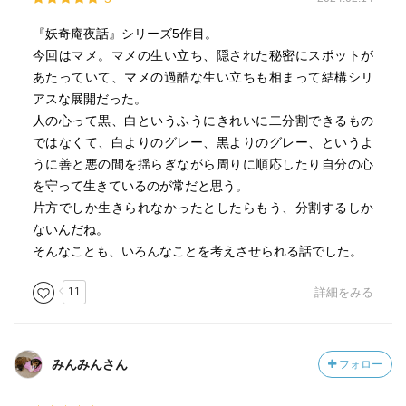
象的です。
『妖奇庵夜話』シリーズ5作目。
これは読まれていないと分かり辛いとは思いますが「黒と
今回はマメ。マメの生い立ち、隠された秘密にスポットが
白はどちらが好きか？」という質問に対し、脇坂は両方の
あたっていて、マメの過酷な生い立ちも相まって結構シリ
良さをしっかりと伝えた上で「でも白だ」と言い切りま
アスな展開だった。
す。
人の心って黒、白というふうにきれいに二分割できるもの
この脇坂ならではの純粋な返答は、マメくんにきっと大き
ではなくて、白よりのグレー、黒よりのグレー、というよ
な気付きをもたらした筈です。
うに善と悪の間を揺らぎながら周りに順応したり自分の心
を守って生きているのが常だと思う。
甲藤もマメくんに諦めない事を教えます。彼自身も洗足が
片方でしか生きられなかったとしたらもう、分割するしか
真剣に怒ってくれた事により、そこで反発するのではな
ないんだね。
く、初めて自分のために真剣に怒ってくれたと前向きに変
そんなことも、いろんなことを考えさせられる話でした。
わろうとしています。
鱗田も妖人界隈のデリケートな部分に踏み込み過ぎない程
11
詳細をみる
度にサポートをして脇坂の成長に一役買っています。
とにかく全員が必要で、恐らく今後も深くなっていく青目
との確執に洗足の救いになればと願わずにはいられませ
みんみんさん
フォロー
ん。