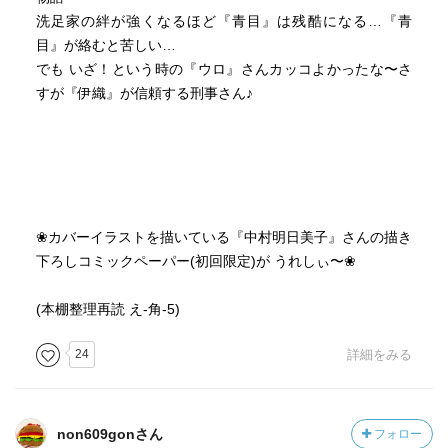
案じてくれる脇坂のような存在も救いです。
洗足家の絆が強くなるほど『青目』は残酷になる…『青
目』が絡むと苦しい…
この辺の事は私情により少し経験済なので、マメ君がどう
でも いざ！という時の『ウロ』さんカッコよかったな〜さ
か2人と絆を深めて救われますようにと願わずにはいられま
すが『伊織』が信頼する刑事さん♪
せんでした。
何せ本作は…苦しい…！！
冒頭の方の、差別やめてよね、を目的とした英国風コスプ
レお茶会との落差が凄い…。
❀カバーイラストを描いている『中村明日美子』さんの描き
奥様方がイケメン達にキャッキャしていたのと同じ巻なの
下ろしコミックペーパー(初回限定)が うれしぃ〜❀
かこれ…。
(本棚整理再読 え-角-5)
いつも度々挟まれる一人称視点のパート。今回が1番良く出
来ていて、最後にこのパートが来た時はうっかり涙腺ダム
24
詳細をみる
が決壊しました。(いつもだけど)
今回は勿論、マメくん！！！涙。であるのは確かなのです
が、前巻辺りからどうも青目の様子が辛くて仕方ないので
す。
non609gonさん
フォロー