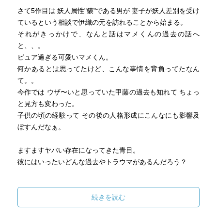
さて5作目は 妖人属性"貘"である男が 妻子が妖人差別を受け
ているという相談で伊織の元を訪れることから始まる。
それがきっかけで、なんと話はマメくんの過去の話へ
と、、。
ピュア過ぎる可愛いマメくん。
何かあるとは思ってたけど、こんな事情を背負ってたなん
て。。
今作では ウザ〜いと思っていた甲藤の過去も知れて ちょっ
と見方も変わった。
子供の頃の経験って その後の人格形成にこんなにも影響及
ぼすんだなぁ。
ますますヤバい存在になってきた青目。
彼にはいったいどんな過去やトラウマがあるんだろう？
とにかくマメくんが どうなってしまうのかドキドキの巻だ
ったけど 結末はちょっと予想外だったけど、納得だった。ｳ
続きを読む
ﾝｳﾝ(( ˘꒳˘))゛