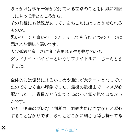
きっかけは柳沼一家が受けている差別のことを伊織に相談
しにやって来たところから。
その前後にも伏線があって、あちこちにはっとさせられる
ものが。
黒いページと白いページと、そしてもうひとつのページに
隠された意味も深いです。
人は孤独と寂しさに追い込まれる生き物なのかも…
グッドナイトベイビーというサブタイトルに、じーんとき
ました。
全体的には偏見によるいじめや差別が大テーマとなってい
たのですごく重い印象でした。最後の最後まで、マメが心
配だったし、青目がどう出てくるのかと気が気ではなかっ
たです。
でも、伊織のブレない判断力、洞察力にはさすがだと感心
することばかりです。きっとどこかに弱さも隠し持ってる
だろうに、確固たる意志を持って事を解決する姿はとても
凛々しいです。
続きを読む