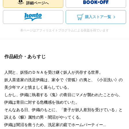
詳細ページへ
購入ストア一覧
本ページはアフィリエイトプログラムによる収益を得ています
作品紹介・あらすじ
人間と、妖怪のＤＮＡを受け継ぐ妖人が共存する世界。
妖人茶道家の洗足伊織は、家令で《管狐》の夷と、《小豆洗い》の
美少年マメと慎ましく暮らしている。
しかし、伊織に執着する《鬼》の青目にマメが襲われたことから、
伊織は青目に対する危機感を強めていた。
そんなある日、伊織のもとに、「妻子が妖人差別を受けている」と
訴える《貘》属性の男・闇沼がやってくる。
伊織は闇沼を救うため、洗足家の庭でホームパーティー...