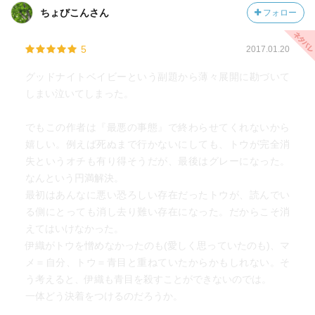
ちょびこんさん
フォロー
5
2017.01.20
グッドナイトベイビーという副題から薄々展開に勘づいて
しまい泣いてしまった。
でもこの作者は『最悪の事態』で終わらせてくれないから
嬉しい。例えば死ぬまで行かないにしても、トウが完全消
失というオチも有り得そうだが、最後はグレーになった。
なんという円満解決。
最初はあんなに悪い恐ろしい存在だったトウが、読んでい
る側にとっても消し去り難い存在になった。だからこそ消
えてはいけなかった。
伊織がトウを憎めなかったのも(愛しく思っていたのも)、マ
メ＝自分、トウ＝青目と重ねていたからかもしれない。そ
う考えると、伊織も青目を殺すことができないのでは。
一体どう決着をつけるのだろうか。