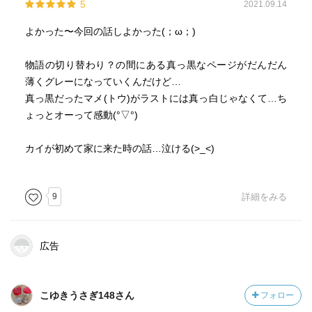
5
2021.09.14
そして願わくば青目にも何かの救いがありますように…。
よかった〜今回の話しよかった(；ω；)
本人がそれを必要としているかは未だ謎ですが。
物語の切り替わり？の間にある真っ黒なページがだんだん
気付けなかったらどうしようかと心配していた紙の本なら
薄くグレーになっていくんだけど…
ではの仕掛けも、非常に分かりやすくて良かったです。
真っ黒だったマメ(トウ)がラストには真っ白じゃなくて…ち
前巻のも良かったですが、今回のは更に良かった！
ょっとオーって感動(°▽°)
どんどん凄くなっていきますね、このシリーズ。
あまりの凄さに普段小豆が苦手な私、つい宇治抹茶金時の
カイが初めて家に来た時の話…泣ける(>_<)
小豆に舌鼓を打ってしまいましたよ。一緒に食べていた友
達には黙っていましたが、マメくんが研いだやつだと妄想
して食べていました(きもい)
9
詳細をみる
さて、この勢いで次に行きます。
諦めるな！！
広告
それにしても…
こゆきうさぎ148さん
フォロー