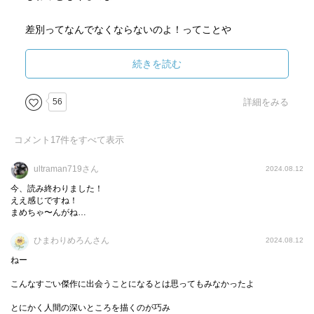
差別ってなんでなくならないのよ！ってことや
前回でも紙の仕掛けがありましたが
強いってどういうこと？弱いってどういうこと？ってのを
今回もとても上手く使われていました
めっちゃ考えさせられる
続きを読む
そして強い人になるってどういうことなんだろう？って
56
詳細をみる
そしてね「妖人」っていう設定が、単なるキャラもんじゃ
なんなら今回はその仕掛けに少し泣けてきました｡ﾟ(ﾟ´Д
ないのよ
コメント
17
件をすべて表示
｀ﾟ)ﾟ｡
この物語に「妖人」がいる必然性がめちゃくちゃに感じら
うまいよ、うますぎる｡ﾟ(ﾟ´Д｀ﾟ)ﾟ｡
れる
ultraman719さん
2024.08.12
榎田ユウリさんが「妖人」を生み出した必然性がめちゃく
今、読み終わりました！
ちゃに感じられる
ええ感じですね！
まめちゃ〜んがね…
そんなシリーズ第5巻でした！
ひまわりめろんさん
2024.08.12
それにしても蓋を開けてみれば
ユッキー、ウルちゃん早く追いついておいで！マジ凄いで
ねー
青目の計画が恐ろしい、、、、
こんなすごい傑作に出会うことになるとは思ってもみなかったよ
とにかく人間の深いところを描くのが巧み