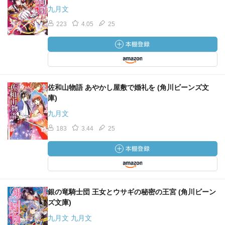
九月文
223
4.05
25
佐和山物語 あやかし屋敷で婚礼を (角川ビーンズ文
庫)
九月文
183
3.44
25
銀の竜騎士団 王女とウサギの秘密の王宮 (角川ビーン
ズ文庫)
九月文 九月文