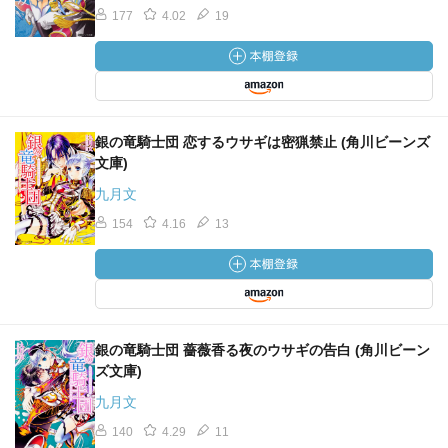
177
4.02
19
銀の竜騎士団 恋するウサギは密猟禁止 (角川ビーンズ
文庫)
九月文
154
4.16
13
銀の竜騎士団 薔薇香る夜のウサギの告白 (角川ビーン
ズ文庫)
九月文
140
4.29
11