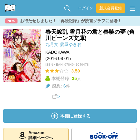
ログイン
新規会員登録
お待たせしました！「再読記録」が読書グラフに登場！
NEW
春天繚乱 雪月花の君と春暁の夢 (角
川ビーンズ文庫)
九月文
雲屋ゆきお
KADOKAWA
(2016.08.01)
ISBN・EAN:
9784041040478
3.50
本棚登録:
35
人
感想:
6
件
本棚に登録する
Amazon
詳細ページへ