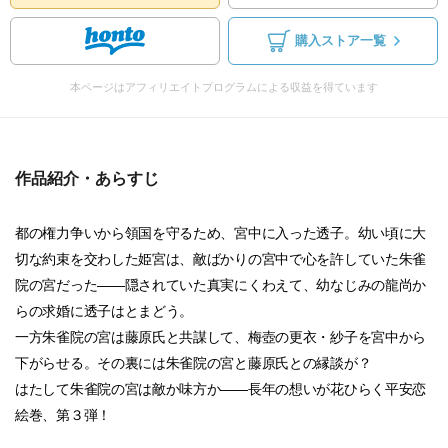
購入ストア一覧
本ページはアフィリエイトプログラムによる収益を得ています
作品紹介・あらすじ
都の権力争いから領国を守るため、宮中に入った透子。幼い頃に大
切な約束を交わした姫宮は、敵ばかりの宮中で心を許していた朱雀
院の宮だった――隠されていた真実にくわえて、幼なじみの龍尚か
らの求婚に透子はとまどう。
一方朱雀院の宮は藤原氏と共謀して、梅壺の更衣・紗子を宮中から
下がらせる。その裏には朱雀院の宮と藤原氏との縁談が？
はたして朱雀院の宮は敵か味方か――長年の想いが花ひらく平安恋
絵巻、第３弾！