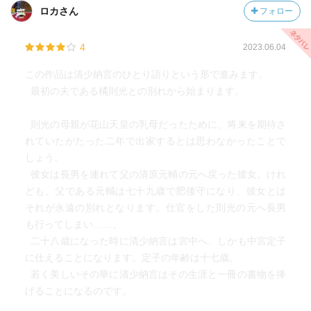
ロカさん
フォロー
いたもの」を書き続けた。その静かな筆が、結果として千
年後まで定子という存在を生かし続けています。
4
2023.06.04
この本を読んで改めて感じたのは、愛とは「守る」ことな
この作品は清少納言のひとり語りという形で進みます。
のかもしれないということでした。
最初の夫である橘則光との別れから始まります。
歴史小説でありながら、文学とは何か、愛とは何かを考え
則光の母親が花山天皇の乳母だったために、将来を期待さ
させられる一冊です。そして何より、「春はあけぼの」が
れていたがたった二年で出家するとは思わなかったことで
こんなにも熱い物語だったことを、もっと早く知りたかっ
しょう。
たと思いました。
彼女は長男を連れて父の清原元輔の元へ戻った彼女。けれ
ども、父である元輔は七十九歳で肥後守になり、彼女とは
それが永遠の別れとなります。仕官をした則光の元へ長男
も行ってしまい……。
二十八歳になった時に清少納言は宮中へ、しかも中宮定子
に仕えることになります。定子の年齢は十七歳。
若く美しいその華に清少納言はその生涯と一冊の書物を捧
げることになるのです。