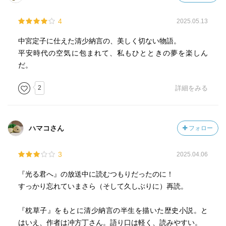
清少納言はやがて、宮中での存在感を強める。しかし幸福
4
2025.05.13
なときは長くは続かず、権力を掌握せんとする藤原道長と
定子様の政争に巻き込まれて……。清少納言の心ふるわす
中宮定子に仕えた清少納言の、美しく切ない物語。
生涯を描く、珠玉の歴史小説!
平安時代の空気に包まれて、私もひとときの夢を楽しん
内容（「BOOK」データベースより）
だ。
なぜ彼女は、『枕草子』を書いたのか―。28歳の清少納言
は、帝の妃である17歳の中宮定子様に仕え始めた。華やか
2
詳細をみる
な宮中の雰囲気になじめずにいたが、定子様に導かれ、そ
の才能を開花させていく。機転をもって知識を披露し、清
少納言はやがて、宮中での存在感を強める。しかし幸福な
ハマコさん
フォロー
ときは長くは続かず、権力を掌握せんとする藤原道長と定
子様の政争に巻き込まれて…。清少納言の心ふるわす生涯
3
2025.04.06
を描く、珠玉の歴史小説!
『光る君へ』の放送中に読むつもりだったのに！
すっかり忘れていまさら（そして久しぶりに）再読。
『枕草子』をもとに清少納言の半生を描いた歴史小説。と
はいえ、作者は冲方丁さん。語り口は軽く、読みやすい。