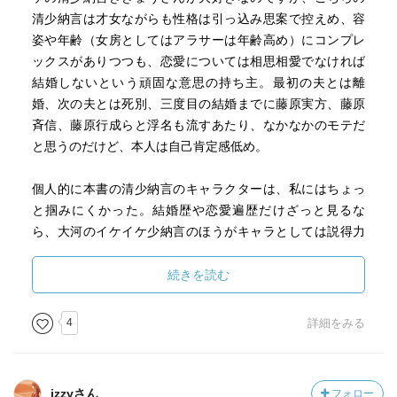
清少納言は才女ながらも性格は引っ込み思案で控えめ、容
姿や年齢（女房としてはアラサーは年齢高め）にコンプレ
ックスがありつつも、恋愛については相思相愛でなければ
結婚しないという頑固な意思の持ち主。最初の夫とは離
婚、次の夫とは死別、三度目の結婚までに藤原実方、藤原
斉信、藤原行成らと浮名も流すあたり、なかなかのモテだ
と思うのだけど、本人は自己肯定感低め。
個人的に本書の清少納言のキャラクターは、私にはちょっ
と掴みにくかった。結婚歴や恋愛遍歴だけざっと見るな
ら、大河のイケイケ少納言のほうがキャラとしては説得力
ある気がする。しかし本書の清少納言はどこまでも引っ込
み思案。無論そういう内向的な面がなければ、書物を書く
続きを読む
ことはできなかろうとは思う反面、彼女のうじうじいじい
じしたところに、少々イラっとしたりもしてしまった。つ
4
詳細をみる
まりあんまり彼女を好きになれなかった。
とはいえとにかく清少納言といえば、定子さま推し！定子
izzyさん
フォロー