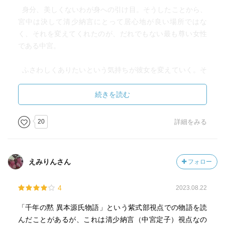
身分、美しくないわが身への引け目。そうしたことから、
宮中は決して清少納言にとって居心地が良い場所ではな
く、それを変えてくれたのが、だれでもない最も尊い女性
である中宮。
ふさわしくありたいという気持ちが彼女を変えていく。そ
れでも、宮中に恐れを感じる彼女に定子は上質な紙を与え
るのです、いつか彼女が描く『枕』のために。
続きを読む
そして、定子の父である藤原道隆の死後、道長と伊周との
20
詳細をみる
政局争いに巻き込まれて、定子は髪を切り、清少納言は口
さがない人々のうわさ話に疲れ果てて、定子の元から離れ
てしまい、そこで様々な思い出を書き綴り始まるのです。
えみりんさん
フォロー
それはかつて定子が『枕』と呼んだもの、のちの世に『枕
草紙』として歴史に残る書物になるのです。
4
2023.08.22
道長と定子との政治的な争いは続き、結果として道長が勝
「千年の黙 異本源氏物語」という紫式部視点での物語を読
利を収めたかのようにも思えるのですが、その後、定子を
んだことがあるが、これは清少納言（中宮定子）視点なの