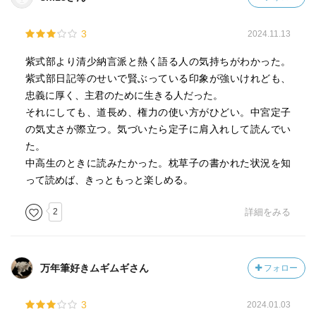
3
2024.11.13
紫式部より清少納言派と熱く語る人の気持ちがわかった。
紫式部日記等のせいで賢ぶっている印象が強いけれども、
忠義に厚く、主君のために生きる人だった。
それにしても、道長め、権力の使い方がひどい。中宮定子
の気丈さが際立つ。気づいたら定子に肩入れして読んでい
た。
中高生のときに読みたかった。枕草子の書かれた状況を知
って読めば、きっともっと楽しめる。
2
詳細をみる
万年筆好きムギムギさん
フォロー
3
2024.01.03