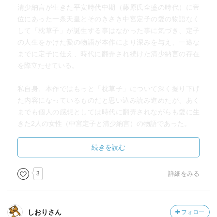
清少納言が生きた平安時代中期（藤原氏全盛の時代）に帝
位にあった一条天皇とそのきさき中宮定子の愛の物語なく
して「枕草子」が誕生する事はなかった事に気づき、定子
の人生をかけた愛の物語が本作により深みを与え、一途な
までに定子に仕え、時代に翻弄され続けた清少納言の存在
を際立たせている。
私自身、本作ではもっと「枕草子」について深く掘り下げ
た内容になっているものだと思い込み読み進めたが、あく
までも個人の感想としては時代に翻弄されながらも愛に生
きた2人の女性（中宮定子と清少納言）の物語であった。
続きを読む
説明
内容紹介
3
詳細をみる
なぜ彼女は、『枕草子』を書いたのか――。28歳の清少納
言は、帝の妃である17歳の中宮定子様に仕え始めた。華や
かな宮中の雰囲気になじめずにいたが、定子様に導かれ、
しおりさん
フォロー
その才能を開花させていく。機転をもって知識を披露し、