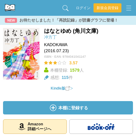
ログイン
新規会員登録
お待たせしました！「再読記録」が読書グラフに登場！
NEW
はなとゆめ (角川文庫)
冲方丁
KADOKAWA
(2016.07.23)
ISBN・EAN:
9784041041147
3.57
本棚登録:
1579
人
感想:
115
件
Kindle版
本棚に登録する
Amazon
詳細ページへ