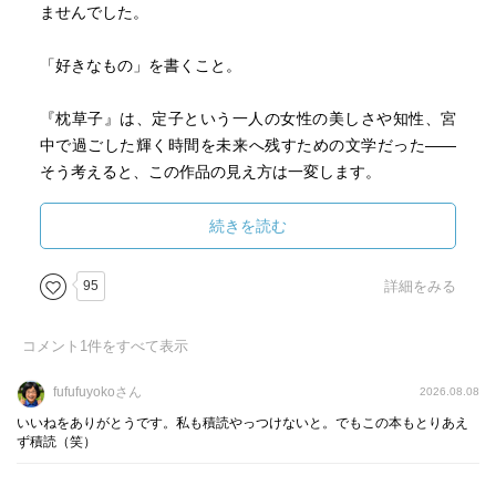
ませんでした。
「好きなもの」を書くこと。
『枕草子』は、定子という一人の女性の美しさや知性、宮
中で過ごした輝く時間を未来へ残すための文学だった――
そう考えると、この作品の見え方は一変します。
私は読みながら、「これは定子様への同人誌であり、1000
続きを読む
年前の推し活なんだ」と思いました。
95
詳細をみる
もちろん現代の「推し活」とは違います。でも、大切な人
の魅力を誰かに伝えたい、この人の存在を未来まで残した
コメント
1
件をすべて表示
いという気持ちが、1000年経った今にも残った凄みを感じ
ました。
fufufuyokoさん
2026.08.08
いいねをありがとうです。私も積読やっつけないと。でもこの本もとりあえ
特に心を動かされたのは、血なまぐさい権力争いが続く世
ず積読（笑）
界で、それでも清少納言は憎しみを書かなかったことで
す。政治を批判するのではなく、「美しいもの」「心が動