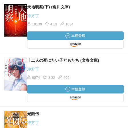
天地明察(下) (角川文庫)
冲方丁
10139
4.13
1034
十二人の死にたい子どもたち (文春文庫)
冲方丁
6074
3.32
409
光圀伝
冲方丁