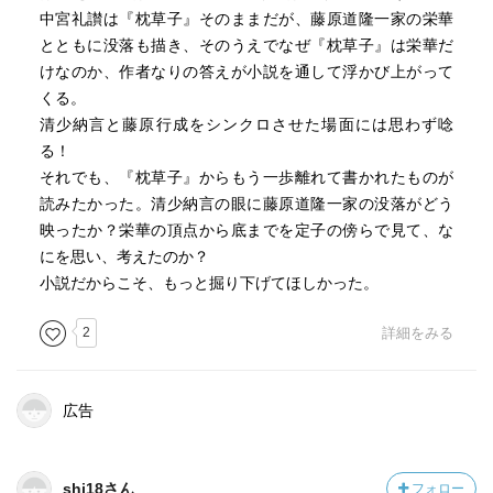
中宮礼讃は『枕草子』そのままだが、藤原道隆一家の栄華
とともに没落も描き、そのうえでなぜ『枕草子』は栄華だ
けなのか、作者なりの答えが小説を通して浮かび上がって
くる。
清少納言と藤原行成をシンクロさせた場面には思わず唸
る！
それでも、『枕草子』からもう一歩離れて書かれたものが
読みたかった。清少納言の眼に藤原道隆一家の没落がどう
映ったか？栄華の頂点から底までを定子の傍らで見て、な
にを思い、考えたのか？
小説だからこそ、もっと掘り下げてほしかった。
2
詳細をみる
広告
shi18さん
フォロー