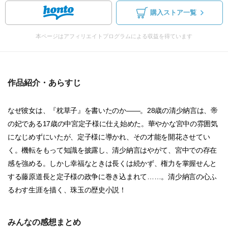
購入ストア一覧
本ページはアフィリエイトプログラムによる収益を得ています
作品紹介・あらすじ
なぜ彼女は、『枕草子』を書いたのか――。28歳の清少納言は、帝
の妃である17歳の中宮定子様に仕え始めた。華やかな宮中の雰囲気
になじめずにいたが、定子様に導かれ、その才能を開花させてい
く。機転をもって知識を披露し、清少納言はやがて、宮中での存在
感を強める。しかし幸福なときは長くは続かず、権力を掌握せんと
する藤原道長と定子様の政争に巻き込まれて……。清少納言の心ふ
るわす生涯を描く、珠玉の歴史小説！
みんなの感想まとめ