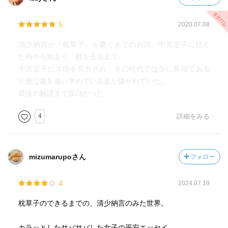
様尊い！なところはブレず。その気持ちが枕草子を書く原
動力となるのはこれもう史実。その背景にあったことを知
5
2020.07.08
る面白さはありました。
清少納言が『枕草子』を書くまでのお話。中宮定子に仕え
た時から始まり、都を去るまで。
中宮定子に才能を見出され、その時代では少し異端である
が雅な趣を追い求めている姿が描かれていた。
最後の解説まで面白かった。
4
詳細をみる
mizumarupoさん
フォロー
4
2024.07.19
枕草子のできるまでの、清少納言のみた世界。
カラッとしたサバサバした女子の平安エッセイ