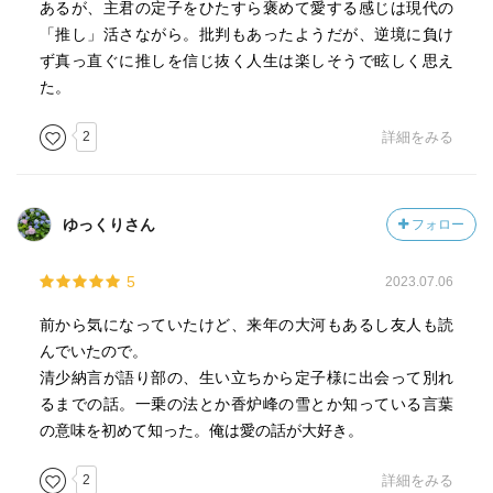
あるが、主君の定子をひたすら褒めて愛する感じは現代の
「推し」活さながら。批判もあったようだが、逆境に負け
ず真っ直ぐに推しを信じ抜く人生は楽しそうで眩しく思え
た。
2
詳細をみる
ゆっくりさん
フォロー
5
2023.07.06
前から気になっていたけど、来年の大河もあるし友人も読
んでいたので。
清少納言が語り部の、生い立ちから定子様に出会って別れ
るまでの話。一乗の法とか香炉峰の雪とか知っている言葉
の意味を初めて知った。俺は愛の話が大好き。
2
詳細をみる