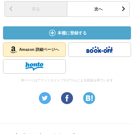
あるのだけど、
この雅な感性や心や気持ちを膨らませて解釈するような部
戻る
次へ
分というのは、今の時代の人には持ち得ない豊かさだよな
ぁとため息
本棚に登録する
はんなりとした、時間の流れ方の違いに美しさを感じま
す。
Amazon 詳細ページへ
本ページはアフィリエイトプログラムによる収益を得ています