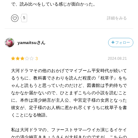
モデルにした『源氏物語』を書いていた紫式部を宮中に招
で、読み比べをしている感じが面白かった。
いたり、彼女が彰子の漢文を教授したりということを考え
ると、あくまでも彰子は定子のコピーでしかなかったと思
5
詳細をみる
われて、切ないですね。
宮中で多くの人が続きを待ち望んだ『源氏物語』
yamaitsuさん
フォロー
定子が読み、苦しい生活の中で笑みを浮かべたと言われる
『枕草子』
3
2024.08.21
どちらにも価値があり、どちらの妃も辛い日々を送ってい
大河ドラマその他のおかげでマイブーム平安時代が続いて
たと読み終えたときに思っていました。
るうちに、教科書でさわりを読んだ程度の『枕草子』をち
ゃんと読もうと思っていたのだけど、図書館は予約待ちで
この作品では淡々と、静かに語られていく日々が愛おしい
なかなか届かないので、ひとまずこちらの小説を読むこと
と思わせてくれるものでした。だからこそ、歴史に翻弄さ
に。本作は清少納言が主人公、中宮定子様の女房となった
れた一人の女性の生涯が胸を打つのでしょう。
彼女が、定子様のお人柄に惹かれ尽くすうちに枕草子を書
くことになる物語。
私は大河ドラマの、ファーストサマ―ウイカ演じるイケイ
ケの清少納言ききょうさんが大好きなのですが、こちらの