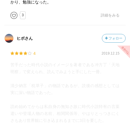
かり、勉強になった。
3
詳細をみる
ヒボさん
フォロー
4
2019.12.15
苦手だった時代小説のイメージを著者である冲方丁「天地
明察」で変えられ、読んでみようと手にした一冊。
清少納言「枕草子」の物語であるが、読後の感想としては
実に深い物語であった。
読め始めてからは私自身の無知さ故に時代小説特有の言葉
遣いや登場人物の名前、相関関係等、やはりとっつきにく
さもあり世界観に引き込まれるまでに3日を要した。