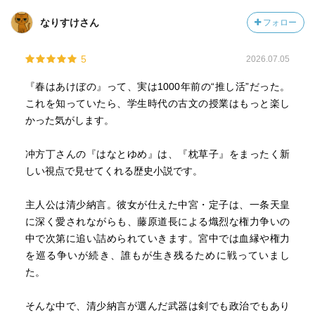
なりすけさん
フォロー
5
2026.07.05
『春はあけぼの』って、実は1000年前の“推し活”だった。
これを知っていたら、学生時代の古文の授業はもっと楽し
かった気がします。
冲方丁さんの『はなとゆめ』は、『枕草子』をまったく新
しい視点で見せてくれる歴史小説です。
主人公は清少納言。彼女が仕えた中宮・定子は、一条天皇
に深く愛されながらも、藤原道長による熾烈な権力争いの
中で次第に追い詰められていきます。宮中では血縁や権力
を巡る争いが続き、誰もが生き残るために戦っていまし
た。
そんな中で、清少納言が選んだ武器は剣でも政治でもあり