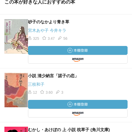
この本が好きな人におすすめの本
砂子のなかより青き草
宮木あや子 今井キラ
325
3.47
56
小説 清少納言「諾子の恋」
三枝和子
12
3.60
3
むかし・あけぼの 上 小説 枕草子 (角川文庫)