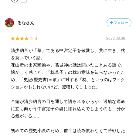
るなさん
フォロー
4
2026.08.06
清少納言が「華」である中宮定子を敬愛し、共に生き、枕
を紡いでいく話。
花山帝の出家騒動や、葛城神の話は聞いたことある話で、
懐かしく感じた。「枕草子」の枕の意味を知らなかったた
め、「史記(歴史書)＝敷」に対する「枕」というのはフィク
ションかもしれないけど、驚嘆してしまった。
全編が清少納言の目を通して語られるからか、過酷な運命
に立ち向かう中宮定子の姿に惚れ込んでしまうのも、分か
る気がする……
初めての歴史小説のため、前半は読み慣れなくて苦戦した