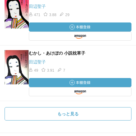
田辺聖子
471
3.88
29
むかし・あけぼの 小説枕草子
田辺聖子
49
3.91
7
もっと見る