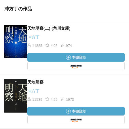
冲方丁の作品
天地明察(上) (角川文庫)
冲方丁
11885
4.05
974
天地明察
冲方丁
11539
4.22
1973