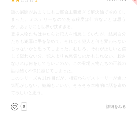
2
2017.09.25
話の展開があまりにもご都合主義過ぎて解決編で冷めてし
まった。ミステリーなのである程度は仕方ないとは思う
が、あまりにも世界が狭すぎる。
登場人物たちはやたらと犯人を憎悪していたが、結局自分
たちも犯罪に手を染めて、それじゃ犯人と何も変わらない
じゃないかと思ってしまった。むしろ、それが正しいと信
じて疑わない分、犯人よりも悪質なのかもしれない。殺さ
なければ何をしてもいいのか。この登場人物たちの正義の
話は酷く不快に感じてしまった。
このシリーズも11作目だが、相変わらずストーリーが進む
気配がしない。短編もいいが、そろそろ本格的に話を進め
て欲しいと思う。
0
詳細をみる