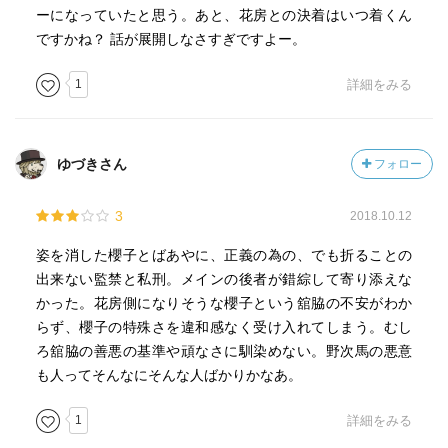
ーになっていたと思う。あと、花房との決着はいつ着くん
どうして被害者側ではなく加害者側が得をするのだろ
ですかね？ 話が展開しなさすぎですよー。
う？
1
詳細をみる
今回の話を読むたびに、法律は人を助けてはくれない、
法律が守ってるのは一体何なんだろうか？
ゆづきさん
フォロー
被害者側はずっと苦しめられ、加害者側は反省したフリ
をすれば罪が軽くなり、刑が終わればまた悪事を働く。
3
2018.10.12
国に訴えかけたい内容のお話だと感じた。
姿を消した櫻子とばあやに、正義の為の、でも折ることの
この話でもひとりの男性が自分の命をかけて国に訴えか
出来ない監禁と私刑。メインの後者が錯綜して寄り添えな
けたにもかかわらず、彼が望んだ未来は果たしてやってく
かった。花房側になりそうな櫻子という舘脇の不安がわか
るのだろうか？
らず、櫻子の特殊さを違和感なく受け入れてしまう。むし
たったひとりの命だけでは、何も生まれないのだろう
ろ舘脇の善悪の基準や頑なさに馴染めない。野次馬の悪意
か？
も人ってそんなにそんな人ばかりかなあ。
悲しくもあり世に訴えかけるいいお話でした。
1
詳細をみる