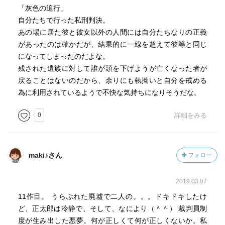
「灰色の追行」
自分たちで行った私刑判決。
あの場に居た彼と彼女以外の人間には自分たちなりの正義
があったのは確かだが、結果的に一線を超えて彼等と同じ
になってしまったのだよな。
残された遺族に対して誰が頭を下げようが亡くなった者が
戻ることはないのだから、余りにも執拗いと自分を戒める
為に利用されているようで不快な気持ちになりそうだな。
0
詳細をみる
maki♪さん
フォロー
2019.03.07
11作目。 うらぶれた廃墟で二人の。。。ドキドキしたけ
ど、正太郎は冷静で、そして、なにより（＾＾） 裁判員制
度が生み出した悪夢。何が正しくて何が正しくないか。私