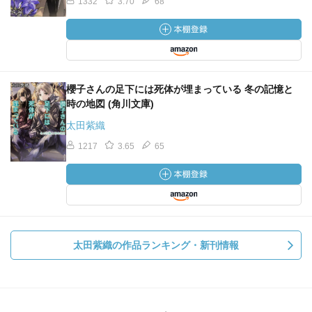
1332
3.70
68
櫻子さんの足下には死体が埋まっている 冬の記憶と
時の地図 (角川文庫)
太田紫織
1217
3.65
65
太田紫織の作品ランキング・新刊情報