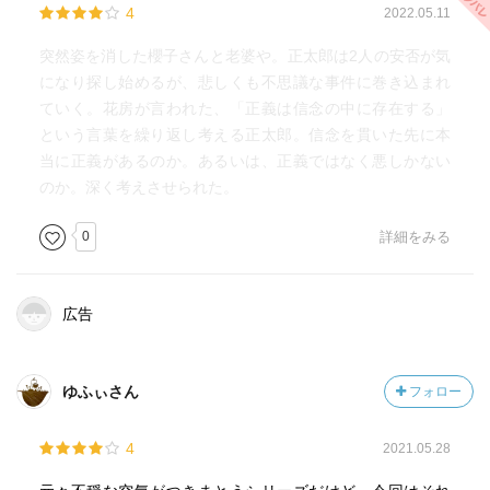
4
2022.05.11
突然姿を消した櫻子さんと老婆や。正太郎は2人の安否が気
になり探し始めるが、悲しくも不思議な事件に巻き込まれ
ていく。花房が言われた、「正義は信念の中に存在する」
という言葉を繰り返し考える正太郎。信念を貫いた先に本
当に正義があるのか。あるいは、正義ではなく悪しかない
のか。深く考えさせられた。
0
詳細をみる
広告
ゆふぃさん
フォロー
4
2021.05.28