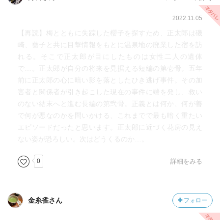
2022.11.05
【再読】梅とともに失踪した櫻子を探すため、正太郎は磯
崎、薔子と共に目撃情報をもとに温泉地の廃業した宿を訪
れる。そこで正太郎が目にしたものは女性二人の遺体
で…。正太郎が自分の将来を見据える短編の第壱骨。五年
前に正太郎の心に暗い影を落としたひき逃げ事件。その加
害者と関係者が引き起こした現在の事件に端を発し、救い
のない結末へと進む長編の第弐骨。正義とは何か、何が善
で何が悪なのかを問いかける、これまでで最も暗く重たい
エピソードだったと思います。正太郎に近づく花房の見え
ない姿が恐ろしい。次はどうくるのか…。
0
詳細をみる
金糸雀さん
フォロー