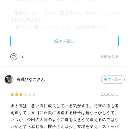
後半のエピソードでは、正太郎くんの検死としての才能
が見えた気がした。
櫻子さんの近くにいたら、いろんな技術が学べそう。
櫻子さんのような人の側で働いてみたいと思ってしまっ
た。
続きを読む
正太郎くんの検死の結果、安心でほっとした。
2
詳細をみる
大切な人の死ではないことに。
それでも人の死は悲しく、胸がきゅっとなる。
有浅ひなこさん
フォロー
最終的には無理心中と判明。
きっと誰にも助けを求めることが、できなかったんだろ
3
2019.03.05
うなと思った。
悲しい結末になる前に、誰かにSOSを出してほしい。
正太郎は、悪い方に成長している気がする。将来の道も考
え直して、盲目に正義に邁進する様子は危なっかしくて、
〜第弐骨〜
いつか、今回の人達のように道を大きく間違えるのではな
このお話はほんとに難しい問題だと思う。
いかとすら感じる。櫻子さんは少し立場を変え、ストッパ