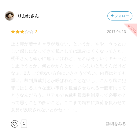
〜エピローグ〜
櫻子さんが消えた理由がわかった。
りぶれさん
フォロー
でも、理由を聞くと正太郎くんには伝えてあげてほしか
った。
3
2017.04.13
たとえ口止めされていたとしても、正太郎くんがすごく
心配するのはわかっていたはずだから。
正太郎が若干キャラが危ない、というか、やや、うっとお
しい感じになってきて私としては読みにくくなってきた。
ばあやさんの心配をかけたくない気持ちもわかるけど、
櫻子さんも確かに危ういけれど、それはそういうキャラだ
同じ心配をかけるならほんとのことを教えてほしいと思
し正そうとか、何とかかんとか、いらないと思うんだけど
う。
なぁ。2人して危ない方向にいきそうで怖い。内容はとても
重い。裁判員裁判とか呼ばれたことないし、こんな風に犯
罪にはしるような重い事件を担当させられる一般市民って
どうなんだろう。リアルでも裁判員裁判制度って必要か？
って思うことの多いこと。ここまで精神に負荷を負わせて
意見が反映されないとかね・・・。
1
詳細をみる