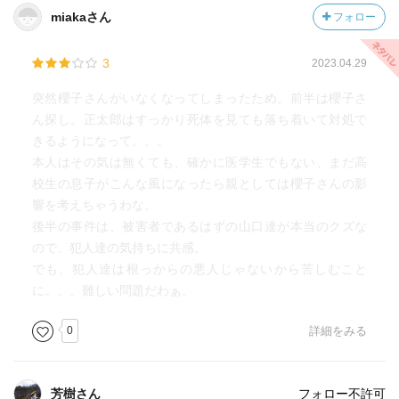
miakaさん
フォロー
3
2023.04.29
突然櫻子さんがいなくなってしまったため、前半は櫻子さ
ん探し。正太郎はすっかり死体を見ても落ち着いて対処で
きるようになって。。。
本人はその気は無くても、確かに医学生でもない、まだ高
校生の息子がこんな風になったら親としては櫻子さんの影
響を考えちゃうわな。
後半の事件は、被害者であるはずの山口達が本当のクズな
ので、犯人達の気持ちに共感。
でも、犯人達は根っからの悪人じゃないから苦しむこと
に。。。難しい問題だわぁ。
0
詳細をみる
芳樹さん
フォロー不許可