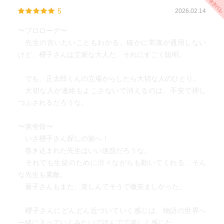
5
2026.02.14
〜プロローグ〜
先生の言いたいこともわかる。確かに常識が通用しない
けど、櫻子さんは立派な大人だ。それにすごく聡明。
でも、正太郎くんの立場からしたら大切な人のひとり。
大切な人が連絡もよこさないで消えるのは、不安で押し
つぶされるだろうな。
〜第壱骨〜
いざ櫻子さん探しの旅へ！
巻き込まれた先生はいい迷惑だろうな。
それでも生徒のために渋々ながらも動いてくれる、そん
な先生も素敵。
薔子さんもまた、楽しんでそうで微笑ましかった。
櫻子さんにどんどん近づいていく感じは、物語の世界へ
一緒に入っていくみたいで読んでて楽しく感じた。