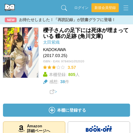
ログイン
新規会員登録
お待たせしました！「再読記録」が読書グラフに登場！
NEW
櫻子さんの足下には死体が埋まって
いる 蝶の足跡 (角川文庫)
太田紫織
KADOKAWA
(2017.03.25)
ISBN・EAN:
9784041052020
3.57
本棚登録:
805
人
感想:
38
件
本棚に登録する
Amazon
詳細ページへ