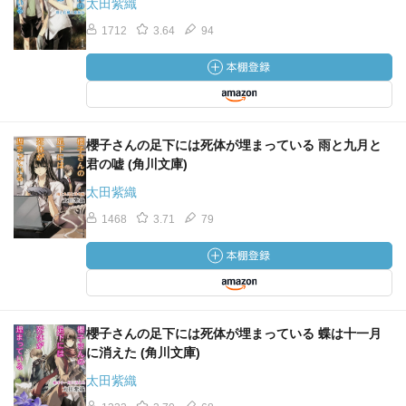
太田紫織
1712
3.64
94
櫻子さんの足下には死体が埋まっている 雨と九月と
君の嘘 (角川文庫)
太田紫織
1468
3.71
79
櫻子さんの足下には死体が埋まっている 蝶は十一月
に消えた (角川文庫)
太田紫織