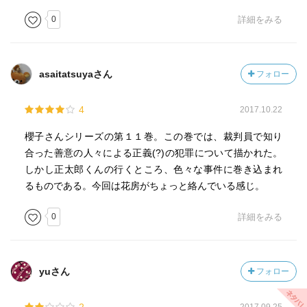
0
詳細をみる
asaitatsuyaさん
フォロー
4
2017.10.22
櫻子さんシリーズの第１１巻。この巻では、裁判員で知り
合った善意の人々による正義(?)の犯罪について描かれた。
しかし正太郎くんの行くところ、色々な事件に巻き込まれ
るものである。今回は花房がちょっと絡んでいる感じ。
0
詳細をみる
yuさん
フォロー