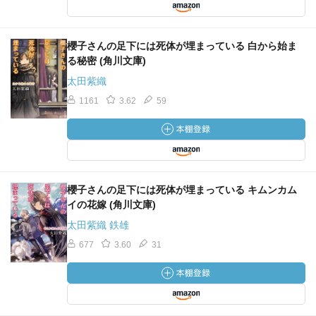
櫻子さんの足下には死体が埋まっている 白から始ま
る秘密 (角川文庫)
太田紫織
1161
3.62
59
櫻子さんの足下には死体が埋まっている キムンカム
イの花嫁 (角川文庫)
太田紫織 鉄雄
677
3.60
31