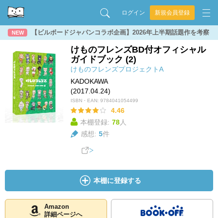
ログイン
新規会員登録
【ビルボードジャパンコラボ企画】2026年上半期話題作を考察
NEW
けものフレンズBD付オフィシャル
ガイドブック (2)
けものフレンズプロジェクトA
KADOKAWA
(2017.04.24)
ISBN・EAN:
9784041054499
4.46
本棚登録:
78
人
感想:
5
件
本棚に登録する
Amazon
詳細ページへ