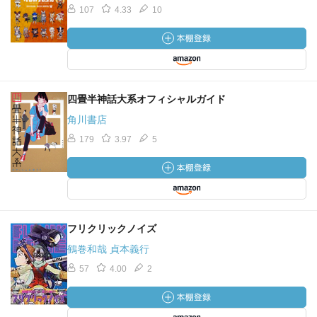
107
4.33
10
四畳半神話大系オフィシャルガイド
角川書店
179
3.97
5
フリクリックノイズ
鶴巻和哉 貞本義行
57
4.00
2