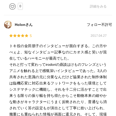
意地悪。
0
詳細をみる
頂上に着くと、そこには喫茶店がありました。店長さん
は、アルカパのフレンズ。
喫茶店の屋根でバッテリーが充電できるのですが、2時間も
Holonさん
フォロー不許可
かかると言う。その間に、アルカパさんの悩み、お客さん
を呼ぶための方法をカバンちゃんが思いつき、皆でそれを
5
2017.04.27
実行します。
トキ役の金田朋子のインタビューが面白すぎる。この方や
その後無事に、ジャパリバスは動き出します。
べぇよ、短なインタビュー記事なのにカオス感と笑いが混
4話は、砂漠地方に。砂に足を取られて、バスが立ち往生。
在しているハーモニーが最高でした。
そんなところにスナネコのフレンズが落ちてきます。
それと打って変わってirodoriの鼎談はけものフレンズという
彼女のおかげ（？）で、砂嵐に巻き込まれる前にその場か
アニメを触れる上で感慨深いインタビューであった。3人の
ら離れることが出来ました。
共有された意識の元に分業なんだけど協業された制作体制
スナネコの住処に誘導して貰い、しかたから来る強い照り
は臨機応変に対応出来るフットワークをもった環境として
返しの熱を回避する事が出来ました。
システマチックに機能し、それを十二分に活かすことで出
彼女の住処の奥に大きなバイパスが見つかり、カバンちゃ
来うる限りの振り幅を持ち得たからこそ動物本来の細やか
んたち二人とラッキーさんは、バスでその道を進むことに
な動きがキャラクターにうまく反映されたり、普通なら消
します。
されていく筈の設定もが演出として丁寧に拾い上げられ、
進んで行くと、ちょっと朽ち果てた神殿のような場所に到
幾重にも重ねられた情報が画面に還元され、そして、現場