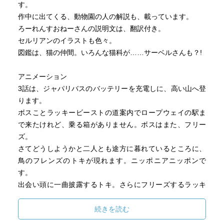
す。
作中に出てくる、動物園の人の解説も、載っています。
ろーれんすおねーさんの説明文は、翻訳付き。
セルリアンのイラストも色々。
図鑑は、猫の仲間。いろんな猫科が……サーベルさんも？!
アニメーション
3話は、ジャパリバスのバッテリーを充電しに、高い山へ登
ります。
ボスことラッキービーストの道案内でロープウェイの駅ま
で来たけれど、乗る箱がありません。ボスはまた、フリー
ズ。
さてどうしようかと二人とも途方に暮れているところに、
鳥のフレンズのトキが現れます。ニッポニアニッポンで
す。
出会い頭に一曲披露するトキ。さらにフリーズするラッキ
ーさん、目が回るサーバルちゃん。その中で、カバンちゃ
んだけは拍手して、トキを褒めます。
続きを読む
そんなこんなで、山頂へ。途中、ラッキーさんがちょっと