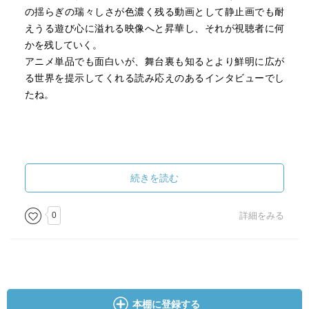
着。そこには、ツチノコのフレンズがいて、二人がストッ
の揺らぎの瑞々しさが色濃く残る動画として静止画でも耐
パーを取ってしまったことで、ここに閉じ込められてしま
えうる遊び心に溢れる映像へと昇華し、それが視聴者に何
ったことを責めます。
かを残していく。
と言ってもしかたがないので3人は、奥に進むことにしま
アニメ単品でも面白いが、舞台裏も知るとより鮮明に広が
す。
る世界を提示してくれる読み応えのあるインタビューでし
さて、最奥にたどり着いて、二人はツチノコと別れます。
たね。
それを見送ったツチノコは、気になる独り言をつぶやくま
す。
続きを読む
0
詳細をみる
本棚に登録する