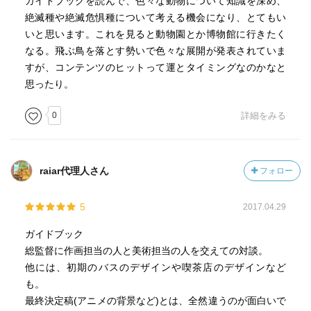
ガイドブックを読んで、色々な動物について知識を深め、
絶滅種や絶滅危惧種について考える機会になり、とてもい
いと思います。これを見ると動物園とか博物館に行きたく
なる。飛ぶ鳥を落とす勢いで色々な展開が発表されていま
すが、コンテンツのヒットって運とタイミングなのかなと
思ったり。
0
詳細をみる
raiar代理人さん
フォロー
5
2017.04.29
ガイドブック
総監督に作画担当の人と美術担当の人を交えての対談。
他には、初期のバスのデザインや喫茶店のデザインなど
も。
最終決定稿(アニメの背景など)とは、全然違うのが面白いで