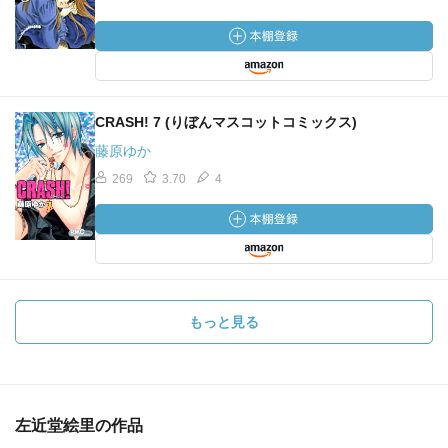
CRASH! 7 (りぼんマスコットコミックス)
藤原ゆか
269
3.70
4
もっと見る
左近堂絵里の作品