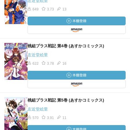
左近堂絵里
649
3.73
13
桃組プラス戦記 第4巻 (あすかコミックス)
左近堂絵里
622
3.78
16
桃組プラス戦記 第5巻 (あすかコミックス)
左近堂絵里
570
3.91
11