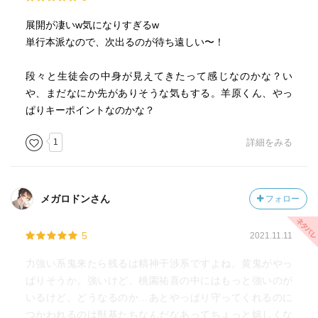
展開が凄いw気になりすぎるw
単行本派なので、次出るのが待ち遠しい〜！
段々と生徒会の中身が見えてきたって感じなのかな？い
や、まだなにか先がありそうな気もする。羊原くん、やっ
ぱりキーポイントなのかな？
1
詳細をみる
メガロドンさん
フォロー
5
2021.11.11
力強い系鬼来たら残るは精神干渉系ですよね。黄鬼がやっ
ぱりそうか。強いけど、桃園祐喜の中にはもっと強いのが
いるけど、どうなるのか…あとやっぱり守ってくれるのに
つかわれるのは獣基たちなんだなあってちょっと嬉しくな