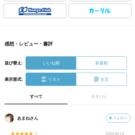
感想・レビュー・書評
並び替え:
いいね順
新着順
表示形式:
リスト
全文
すべて
ネタバレ
あまねさん
フォロー
5
2020.06.29