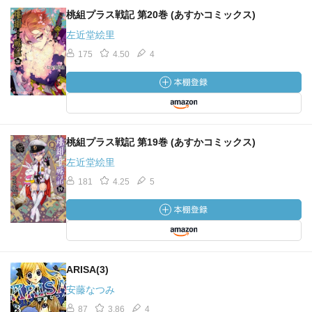
桃組プラス戦記 第20巻 (あすかコミックス)
左近堂絵里
175
4.50
4
桃組プラス戦記 第19巻 (あすかコミックス)
左近堂絵里
181
4.25
5
ARISA(3)
安藤なつみ
87
3.86
4