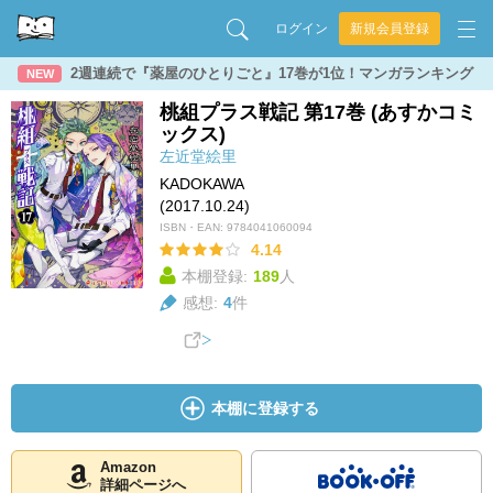
ログイン
新規会員登録
2週連続で『薬屋のひとりごと』17巻が1位！マンガランキング
NEW
桃組プラス戦記 第17巻 (あすかコミ
ックス)
左近堂絵里
KADOKAWA
(2017.10.24)
ISBN・EAN:
9784041060094
4.14
本棚登録:
189
人
感想:
4
件
本棚に登録する
Amazon
詳細ページへ