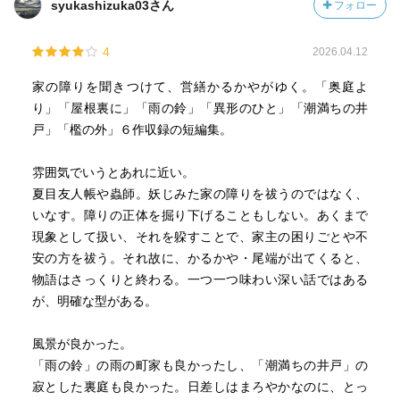
syukashizuka03さん
フォロー
が多くて、そんな意味でも刺さる作品でした。
4
2026.04.12
ところで、本書所収の「異形のひと」の終盤に出てくる
「大きな木箱」が何なのか、説明が無いままでめちゃくち
家の障りを聞きつけて、営繕かるかやがゆく。「奥庭よ
ゃ気になっております。「分からない」「想像だけが膨ら
り」「屋根裏に」「雨の鈴」「異形のひと」「潮満ちの井
む」って、怖いですね。でも、そういうものを懐に入れた
戸」「檻の外」６作収録の短編集。
まま、「家」というのは続いていく……ということなんだ
と思います。
雰囲気でいうとあれに近い。
夏目友人帳や蟲師。妖じみた家の障りを祓うのではなく、
最後に一つ。
いなす。障りの正体を掘り下げることもしない。あくまで
登場する「家」として、「ウナギの寝床的な町屋」がいく
現象として扱い、それを躱すことで、家主の困りごとや不
つか出てきます。
安の方を祓う。それ故に、かるかや・尾端が出てくると、
京都住まいのかたや時代劇を観るかたはお馴染みかもしれ
物語はさっくりと終わる。一つ一つ味わい深い話ではある
ませんが、ちょっと特徴的で、知らないとイメージしづら
が、明確な型がある。
いものだと思うので、画像検索などで見てみることをオス
スメします。分からなくても作品は楽しめますが、より深
風景が良かった。
く味わいたい場合には。
「雨の鈴」の雨の町家も良かったし、「潮満ちの井戸」の
特に最初のお話「奥庭より」は、私には間取りを脳内に再
寂とした裏庭も良かった。日差しはまろやかなのに、とっ
現しきれなかったので、「かるかや 奥庭より 間取り」