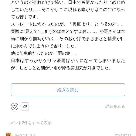
というのがそれだけで怖い。日中でも暗かったりじめじめ
車に乗るたびに起こる怪異、ガレージで
していたり……そこかしこに現れる暗がりはこの年になっ
小さな男の子らしき白い顔を目撃した麻美は
ても苦手です。
以前、男の子が車の中に閉じ込められて、
ストレートに怖かったのが、「奥庭より」と「檻の外」。
排ガスで亡くなっていた事を知る。
実際に”見えて”しまうのはダメですよお……。小野さんは本
「ガレージのシャッターを失くして
当に細かな描写が巧く、そのおかげでまざまざと情景が目
格子戸を付けませんか？」と、尾端さんの提案
に浮かんでしまうので困りました。
「声をかけてあげてはどうでしょう。
他に印象的だったのが「雨の鈴」。
大丈夫だから、外に出なさいと」
日本はすっかりゲリラ豪雨ばかりになってしまいました
最後のシーン、
が、しとしとと細かい雨が降る雰囲気が好きでした。
ーー小さな子供が出入りできるぶんだけ
格子戸が開いたーー
ただ、短編ということもあり、尾端が登場するとあっさり
いいな、怪異だけど最後は優しさがあり、
解決に向かうのがほんの少し物足りなくもありました。”解
続きを読む
この話が一番好きかも。
決しない一編”があっても後味の悪さがあってよかったので
は、とは個人的な感想。
20
詳細をみる
さっそく次巻も買ってきたので、しっかり肝を冷やしてこ
の猛暑を乗り切りたいと思います〜。
コメント
2
件をすべて表示
あやごぜさん
2024.07.21