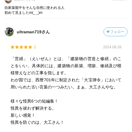
自家薬籠中をそんな自然に使われる人
初めて見ましたm(_ _)m
ultraman719さん
フォロー
5
2024.08.28
「営繕」（えいぜん）とは、「建築物の営造と修繕」のこ
とをいい、具体的には、建築物の新築、増築、修繕及び模
様替えなどの工事を指します。
わが国では、西暦701年に制定された「大宝律令」において
用いられた古い言葉の一つみたい。まぁ、大工さんやな。
様々な怪異6つの短編集！
怪異を祓わず解決する。
新しい感覚！
怪異を防ぐのは、大工さん！