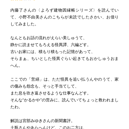
屋根裏から跫音がする
雨の日にお悔みがやってくる
内藤了さんの〈よろず建物因縁帳シリーズ〉を読んでい
戸を開けると其処にアレがいる
て、小野不由美さんのこちらが未読でしたさかい、お借り
井戸からアレが家中に這入ろうとする
してみました。
ガレージの暗闇にアレがいる
なんともお話の流れがえらい美しゅうて、
わたしん家の小物は明確に、建て付けの悪さや、家屋に住
静かに読ませてもろえる怪異譚、六編どす。
む鼠や蜚蠊（ごきぶり）や、蛇口から滴り落ちる水音や、
古いお家には、積もり積もった記憶があって、
外を徘徊する動物と雨音、物置に入り込んだ小動物だと思
そらまぁ、ちいとした怪異ぐらい起きてもおかしゅうおま
っているけど、そうではなく、この世の論理ではなく動く
へん。
世界が、ふとこの世に重なることもあるのかもしれない。
ここでの「営繕」は、ただ怪異を追い払うんやのうて、家
霊能力のない尾端さんは、あの世の論理を何故か理解して
の傷みも怨念も、そっと手当てして、
いる。だから「営繕」すると異世界は悪さをしなくなる。
また息を吹き返させるような仕事なんどす。
そんな“かるかや”の営みに、読んでいてちょっと救われまし
たわ。
解説は宮部みゆきさんの新聞書評。
土瓶さんやあらへんけど、このお二方は、