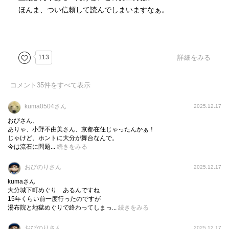
ほんま、つい信頼して読んでしまいますなぁ。
113
詳細をみる
コメント
35
件をすべて表示
kuma0504さん
2025.12.17
おびさん、
ありゃ、小野不由美さん、京都在住じゃったんかぁ！
じゃけど、ホントに大分が舞台なんで。
今は流石に問題...
続きをみる
おびのりさん
2025.12.17
kumaさん
大分城下町めぐり あるんですね
15年くらい前一度行ったのですが
湯布院と地獄めぐりで終わってしまっ...
続きをみる
おびのりさん
2025.12.17