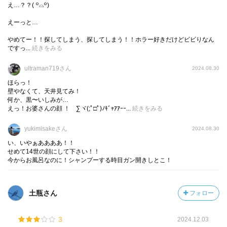
え…？？‎( ꒪⌓꒪)
か物怪とかを事前に防ぐ為に、自然とこんな事してたんか
えーっと…
な。
やめてー！！探してしまう、探してしまう！！ホラー好きだけどビビりなん
今の家は、効率的とか、建ぺい率、容積率ギリギリまで使
ですっ...
続きをみる
う事しか考えてないのかも？
ultraman719さん
2024.08.30
怪異とは、別にしても、余裕ない家住んでたら、やはり、
ほらっ！
心にも余裕がなくなって、色々、変調をきたしてしまうか
壁やなくて、天井見てみ！
も…
何か、黒〜いしみが…
えっ！お婆さんの顔 ！ ∑ヾ(;ﾟ□ﾟ)ﾉｷﾞｬｱｱｰｰ...
続きをみる
スイスイ読めて、面白かった！
yukimisakeさん
2024.08.30
い、いやぁああああ！！
せめて14世の顔にして下さい！！
今からお風呂なのに！シャンプーする時目ガン開きしとこ！
土瓶さん
フォロー
3
2024.12.03