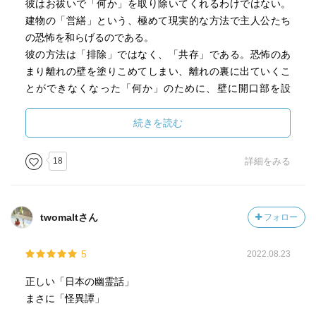
彼はお祓いで「何か」を取り除いてくれるわけではない。
建物の「営繕」という、極めて現実的な方法で主人公たち
の恐怖を和らげるのである。
彼の方法は「排除」ではなく、「共存」である。恐怖のあ
まり離れの壁を塗りこめてしまい、離れの裏に出ていくこ
とができなくなった「何か」のために、壁に開口部を設
け、手水鉢にきれいな水を絶やさないようにする。天井裏
の「何か」が気にならないよう、2重天井の間に吸音材を入
続きを読む
れる。
18
詳細をみる
人が住めばどうしたって疵が付く、古い家に折り重なる疵
こそが時を刻むということなんだ、という尾端。確かに、
古い家は人間の一生の何倍もの長きにわたって存在してい
twomaltさん
フォロー
るのであって、私たちの方が一時の空間を借りているだけ
なのかもしれない。そうすると、自分より前から存在して
5
2022.08.23
いた「何か」をやみくもに排除しようとすることがそもそ
も間違いだということなのか。
正しい「日本の幽霊話」
まさに「怪異譚」
とはいっても、雨の日、鈴の音とともに黒い和服の女が袋