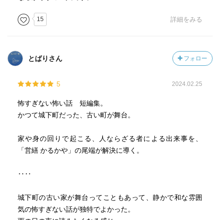
15
詳細をみる
とばりさん
フォロー
5
2024.02.25
怖すぎない怖い話 短編集。
かつて城下町だった、古い町が舞台。
家や身の回りで起こる、人ならざる者による出来事を、
「営繕 かるかや」の尾端が解決に導く。
‥‥
城下町の古い家が舞台ってこともあって、静かで和な雰囲
気の怖すぎない話が独特でよかった。