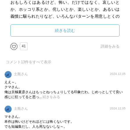
おもしろくはあるけど、怖い、だけではなく、哀しいと
か、ホッコリ系とか、侘しいとか、楽しいとか、あるいは
義憤に駆られたりなど、いろんなパターンを用意しとくの
が今後は必要になるかな？
場合によっては営繕はしたものの、住人が忠告を聞かず、
続きを読む
もとに戻して最悪の結果を、人死にを出してしまうなどの
失敗パターンなんかも欲しいところ。
41
詳細をみる
シリーズ、続くといいですなー。
コメント
13
件をすべて表示
そのうち長編とかになって映画化とか。
土瓶さん
2024.12.05
アニメより実写の方が肌に合いそう。
ええ～。
短編がある程度貯まったら一話完結のドラマとかでも良さ
クマさん。
俺は京極夏彦さんはもっとねっちょりしてる印象だわ。じめっとしてて良い
そうかな。
感じに狂ってると思っ...
続きをみる
土瓶さん
2024.12.05
マキさん。
本作は怖いけどそれほどには怖くないです。
でも短編集だし、人も死なないしな～。