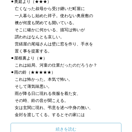
⚫︎奥庭より（★★★）
亡くなった叔母から受け継いだ町屋に
一人暮らし始めた祥子。使わない奥座敷の
襖が何度も閉めても開いている。
そこに確かに何かいる、描写は怖いが
謂われはなんとも哀しい。
営繕屋の尾端さんは壁に窓を作り、手水を
置く事を提案する。
⚫︎屋根裏より（★）
これは結局、河童の仕業だったのだろうか？
⚫︎雨の鈴（★★★★★）
これは怖かった。本気で怖い。
そして薄気味悪い。
雨が降る日に現れる喪服を着た女、
その時、鈴の音が聞こえる。
女は玄関に現れ、弔意を述べ中身の無い、
金封を渡してくる。するとその家には
誰か必ず人が死ぬ‥怖い‥
じっとりとした空気まで読みながら感じ
続きを読む