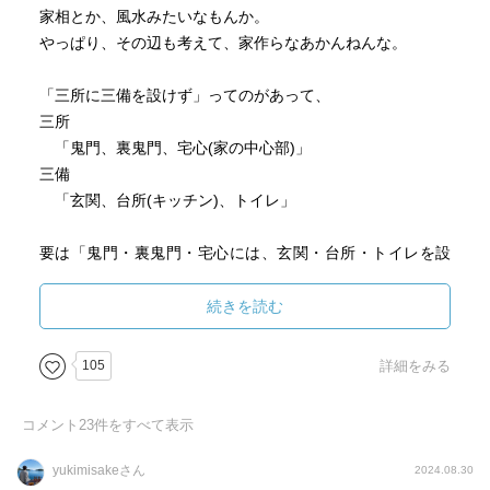
家相とか、風水みたいなもんか。
やっぱり、その辺も考えて、家作らなあかんねんな。
「三所に三備を設けず」ってのがあって、
三所
「鬼門、裏鬼門、宅心(家の中心部)」
三備
「玄関、台所(キッチン)、トイレ」
要は「鬼門・裏鬼門・宅心には、玄関・台所・トイレを設
けてはいけない」
続きを読む
何か、まだまだ、色々あるみたいやけど、最低限の事は、
した方がええんかな？
105
詳細をみる
うちも、家建てるときは、棟上げして大黒柱に、親がくれ
コメント
23
件をすべて表示
たでっかいお札付けた。（城南宮のやったかな？）
yukimisakeさん
2024.08.30
それだけの為では、ないんやろうけど、昔の人は、怪異と