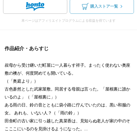
購入ストア一覧
本ページはアフィリエイトプログラムによる収益を得ています
作品紹介・あらすじ
叔母から受け継いだ町屋に一人暮らす祥子。まったく使わない奥座
敷の襖が、何度閉めても開いている。
（「奥庭より」）
古色蒼然とした武家屋敷。同居する母親は言った。「屋根裏に誰か
いるのよ」（「屋根裏に」）
ある雨の日、鈴の音とともに袋小路に佇んでいたのは、黒い和服の
女。 あれも、いない人？（「雨の鈴」）
田舎町の古い家に引っ越した真菜香は、見知らぬ老人が家の中のそ
こここにいるのを見掛けるようになった。...