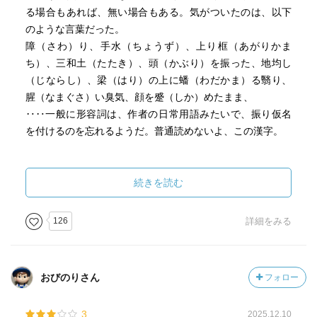
る場合もあれば、無い場合もある。気がついたのは、以下
のような言葉だった。
障（さわ）り、手水（ちょうず）、上り框（あがりかま
ち）、三和土（たたき）、頭（かぶり）を振った、地均し
（じならし）、梁（はり）の上に蟠（わだかま）る翳り、
腥（なまぐさ）い臭気、顔を蹙（しか）めたまま、
‥‥一般に形容詞は、作者の日常用語みたいで、振り仮名
を付けるのを忘れるようだ。普通読めないよ、この漢字。
家に憑く魔物は、真っ黒クロスケみたいな可愛いモノは殆
ど居ない。と、わたしは経験上知っている。わたしの家も
続きを読む
古い。家には面倒なことが多い。でも経験上小物ばかり
だ。何故なら、家はずっと続くものであり、人が居なくな
126
詳細をみる
れば、家は急速に朽ちるものだからである。家が潰ればア
レも居られなくなる。お互い宥め賺しつつ同居するしかな
い。
おびのりさん
フォロー
カリカリ音を立てて何故か襖が開く
3
2025.12.10