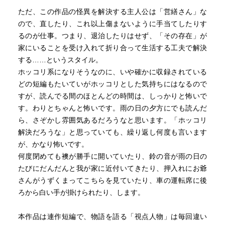
小路に現れ、訪れた家の者が必ず死ぬ（「雨の鈴」）、と
ただ、この作品の怪異を解決する主人公は「営繕さん」な
なると、共存などとはいっていられない。この場合の尾端
ので、直したり、これ以上傷まないように手当てしたりす
の対処は「回避」である。妖が入ってくるので袋小路の正
るのが仕事。つまり、退治したりはせず、「その存在」が
面には入り口を設けない、という暗黙のルールは、いつの
家にいることを受け入れて折り合って生活する工夫で解決
まにか車庫を設けたり、建て替えたりする際に忘れ去られ
する……というスタイル。
た。古い家にまつわる言い伝えはおろそかにしてはいけな
ホッコリ系になりそうなのに、いや確かに収録されている
い。
どの短編もたいていがホッコリとした気持ちにはなるので
すが、読んでる間のほとんどの時間は、しっかりと怖いで
得体のしれない恐怖と、それに対する現実的な対処法の妙
す。わりとちゃんと怖いです。雨の日の夕方にでも読んだ
なギャップがくせになる小説である。
ら、さぞかし雰囲気あるだろうなと思います。「ホッコリ
解決だろうな」と思っていても、繰り返し何度も言います
が、かなり怖いです。
何度閉めても襖が勝手に開いていたり、鈴の音が雨の日の
たびにだんだんと我が家に近付いてきたり、押入れにお爺
さんがうずくまってこちらを見ていたり、車の運転席に後
ろから白い手が掛けられたり、します。
本作品は連作短編で、物語を語る「視点人物」は毎回違い