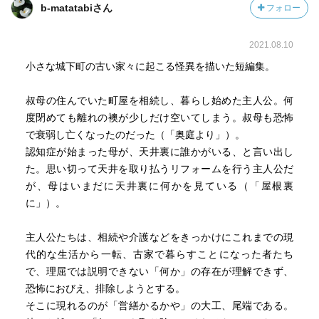
b-matatabiさん
フォロー
2021.08.10
小さな城下町の古い家々に起こる怪異を描いた短編集。
叔母の住んでいた町屋を相続し、暮らし始めた主人公。何
度閉めても離れの襖が少しだけ空いてしまう。叔母も恐怖
で衰弱し亡くなったのだった（「奥庭より」）。
認知症が始まった母が、天井裏に誰かがいる、と言い出し
た。思い切って天井を取り払うリフォームを行う主人公だ
が、母はいまだに天井裏に何かを見ている（「屋根裏
に」）。
主人公たちは、相続や介護などをきっかけにこれまでの現
代的な生活から一転、古家で暮らすことになった者たち
で、理屈では説明できない「何か」の存在が理解できず、
恐怖におびえ、排除しようとする。
そこに現れるのが「営繕かるかや」の大工、尾端である。