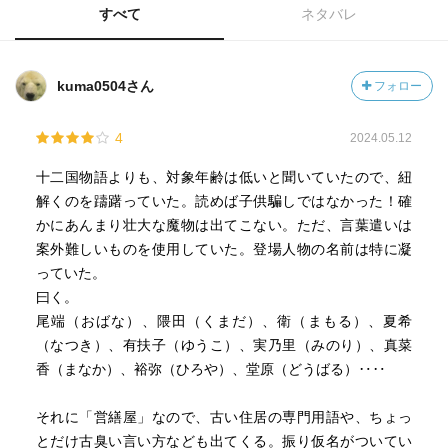
すべて
ネタバレ
kuma0504さん
フォロー
4
2024.05.12
十二国物語よりも、対象年齢は低いと聞いていたので、紐
解くのを躊躇っていた。読めば子供騙しではなかった！確
かにあんまり壮大な魔物は出てこない。ただ、言葉遣いは
案外難しいものを使用していた。登場人物の名前は特に凝
っていた。
曰く。
尾端（おばな）、隈田（くまだ）、衛（まもる）、夏希
（なつき）、有扶子（ゆうこ）、実乃里（みのり）、真菜
香（まなか）、裕弥（ひろや）、堂原（どうばる）‥‥
それに「営繕屋」なので、古い住居の専門用語や、ちょっ
とだけ古臭い言い方なども出てくる。振り仮名がついてい