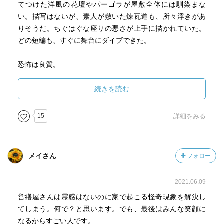
てつけた洋風の花壇やパーゴラが屋敷全体には馴染まな
で検索したところ、再現間取りをTwitterに載せてくださっ
い。描写はないが、素人が敷いた煉瓦道も、所々浮きがあ
てるかたがいて、とても助かりました。（しかも作中には
りそうだ。ちぐはぐな座りの悪さが上手に描かれていた。
言及の無い時代別の改築考証もされていて、とても興味深
どの短編も、すぐに舞台にダイブできた。
く拝見しました）
読みながらの画像参照をオススメします。
恐怖は良質。
「異形のひと」がシンプルに怖い。自分にしか見えていな
い孤独感も嫌だし、家中がびっくり箱みたいで落ち着かな
続きを読む
い。夜中に冷蔵庫を開けたらお爺さんが入ってたのなんて
本当にぞっとした。子供の頃から、夕方一人で家にいるの
15
詳細をみる
が怖かった。見えていない範囲があまりにも広すぎて、見
えていない所には、何か怖いものが蠢いているのかもしれ
ない。それを否定できない。だから、家の中に家族が散ら
メイさん
フォロー
ばっているほど安心だった。夕飯に呼ばれるまでの短い時
間、異音を聞き逃すまいと耳をそばだてていたのを思い出
2021.06.09
した。
営繕屋さんは霊感はないのに家で起こる怪奇現象を解決し
てしまう。何で？と思います。でも、最後はみんな笑顔に
なるからすごい人です。