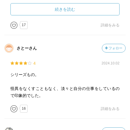
ます。主役の「営繕さん」は、それぞれの短編の中でチラ
リと出てきて、「障り」を鮮やかに解決していく。主役の
続きを読む
他にも、チラチラと登場するレギュラーメンバーが数人い
るのですが、個性はちゃんと紹介されているのに多くは語
17
詳細をみる
られていなくて、彼らの日常をもっと知りたくなります。
想像の余白がある作品というか。
さとーさん
フォロー
家の修理をする営繕さんが主役なので、どの短編も、
「家」にまつわる話です。
4
2024.10.02
古い家を、実家だったり血縁だったりたまたま借り受けた
りして「家を継いだ」人たちが、古いがゆえに発生する
シリーズもの。
色々な「障り」と折り合っていくという姿に、考えさせら
れることが多くありました。
怪異をなくすこともなく、淡々と自分の仕事をしているの
継ぐということは、良いことも悪いことも、諸々を受容し
で印象的でした。
て、折り合って、直し直し生活していくことなのかな、み
たいなことを。
16
詳細をみる
実は私も「実家の空家問題」を抱えているところで、その
家に住むのか、片付けはどうするんだ、修理は必要なの
か、などと、本書に出てくる人たちにどこか共感する部分