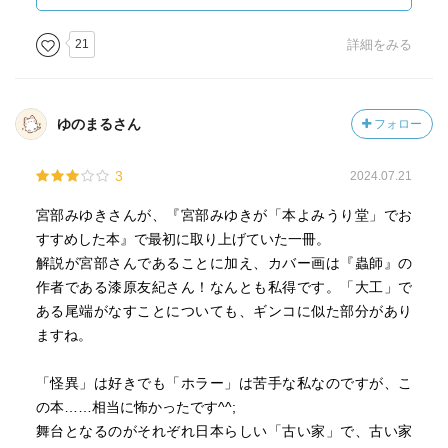
られて、本当に気味が悪かった。雨の日に
外で鈴の音が聞こえたら思い出しそうで
21
詳細をみる
怖い。
⚫︎異形の人（★）
小さいおじさんのような話かと思ったら
ゆのまるさん
フォロー
そういう話でもなかった。謂われは、
「奥庭」と少し似ているかもしれない。
3
2024.07.21
少し可哀想
潮満ちの井戸（★★★）
宮部みゆきさんが、『宮部みゆきが「本よみうり堂」でお
怖いというか不思議な話
すすめした本』で最初に取り上げていた一冊。
結局、あれは何だったのだろう？
解説が宮部さんであることに加え、カバー画は『蟲師』の
びたん、びたんという音をさせ、
作者である漆原友紀さん！なんとも私得です。「大工」で
腐臭がするもの、やはりこの世のものでは
ある尾端がなすことについても、ギンコに似た部分があり
ないのか。井戸を埋めたらこの怪異は
ますね。
本当に収まったのだろうか？
檻の外（★★★）
「怪異」は好きでも「ホラー」は苦手な私なのですが、こ
シングルマザーの麻美は娘とともに
の本……相当に怖かったです^^;
実家へ戻って来る。だが厄介者の母娘は
舞台となるのがそれぞれ日本らしい「古い家」で、古い家
大伯父の家をあてがわれてそこに住む事に。