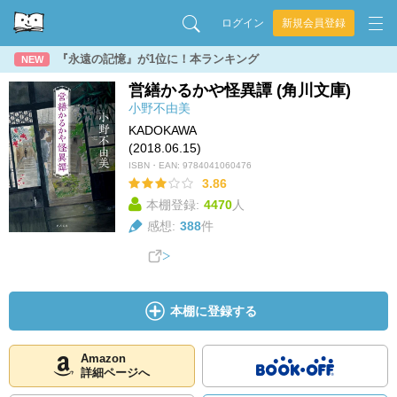
ログイン
新規会員登録
『永遠の記憶』が1位に！本ランキング
NEW
営繕かるかや怪異譚 (角川文庫)
小野不由美
KADOKAWA
(2018.06.15)
ISBN・EAN:
9784041060476
3.86
本棚登録:
4470
人
感想:
388
件
本棚に登録する
Amazon
詳細ページへ