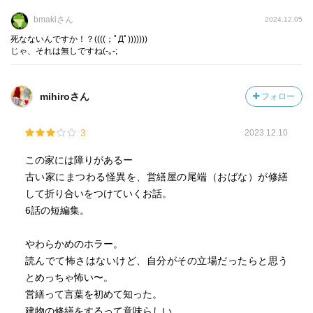
bmakiさん
2024.12.05
死なないんですか！？((((；ﾟДﾟ)))))))
じゃ、それは無しですね(-｡-;
mihiroさん
フォロー
3
2023.12.10
この家には障りがあるー
古い家にまつわる怪異を、営繕屋の尾端（おばな）が修繕
して折り合いをつけていくお話。
6話の短編集。
やわらかめのホラー。
読んでて怖さはないけど、自分がその立場だったらと思う
とめっちゃ怖い〜。
営繕って言葉を初めて知った。
建物の修繕をするって意味らしい。