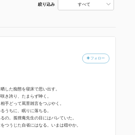
絞り込み
フォロー
に晒した痴態を寝床で思い出す。
が咲き誇り、たまらず呻く。
を相手どって罵詈雑言をつぶやく。
いるうちに、眠りに落ちる。
へるの。孤狸庵先生の目にはバレていた。
章をつうじた自省にはなる。いまは穏やか。