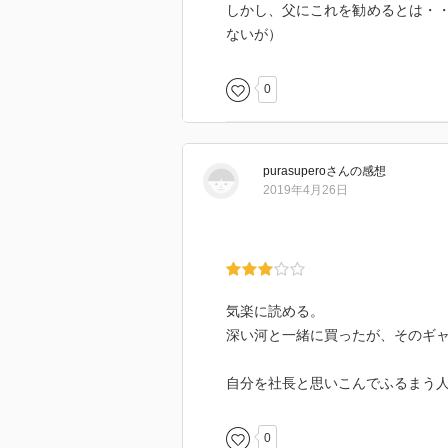
しかし、父にこれを勧めるとは・
ないが）
0
purasupero
さん
の感想
2019年4月26日
気楽に読める。
深い河と一緒に買ったが、そのギ
自分を社長と思いこんでふるまう
0