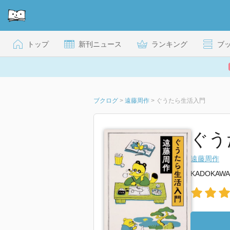
トップ
新刊ニュース
ランキング
ブ
ブクログ
>
遠藤周作
>
ぐうたら生活入門
ぐう
遠藤周作
KADOKAWA