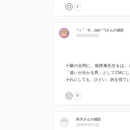
2
:*:♪･゜’☆…((φ(‘ｰ’*)
さん
の感想
2025年9月9日
十蘭の合間に、狐狸庵先生をば。
「違いが分かる男」としてCMに
それにしても、ひどい、的を得て
0
釣月
さん
の感想
2020年9月1日