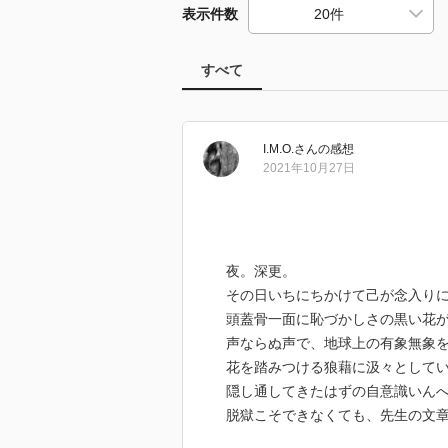
表示件数
すべて
I.M.O.
さん
の感想
2021年10月27日
夜。深更。
その日いちにちかけて己が念入り
頭蓋骨一面に恥づかしさの黒い花
声ならぬ声で、地球上の有象無象
花を踏みつける狼藉に汲々として
隠し通してきたはずの自意識いん
脱獄こそできなくても、先生の文