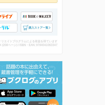
購入ストア一覧
ィリエイトプログラムによる収益を得ています
・本 (208ページ) / ISBN・EAN: 9784041063347