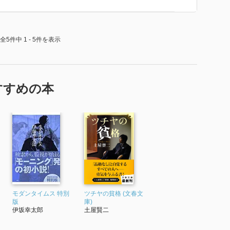
全5件中 1 - 5件を表示
すすめの本
モダンタイムス 特別
ツチヤの貧格 (文春文
版
庫)
伊坂幸太郎
土屋賢二