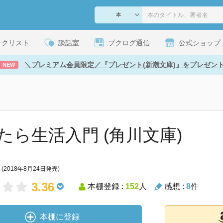
ックリスト
談話室
ブクログ通信
公式ショップ
＼プレミアム会員限定／『プレゼント(新潮文庫)』をプレゼン
NEW
たら生活入門 (角川文庫)
(2018年8月24日発売)
3.36
本棚登録 :
152
人
感想 :
8
件
本棚に登録