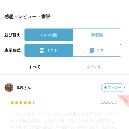
感想・レビュー・書評
並び替え:
いいね順
新着順
表示形式:
リスト
全文
すべて
ネタバレ
S.Rさん
フォロー
5
2023.02.04
『そして誰もいなくなった』と双璧をなすアガサ・クリス
ティの最高傑作。吹雪の列車に閉じ込められた乗客たち。
その中でポアロへ依頼した依頼人が殺害された。癖の強い