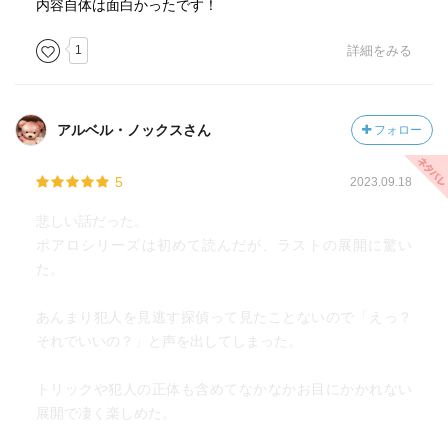
内容自体は面白かったです！
1
詳細をみる
アルベル・ノックスさん
フォロー
5
2023.09.18
悲しい話だった。
ポアロシリーズは初めて読んだが、ラストの展開に驚い
た。
あんまり犯人を見逃す探偵って見たことないので「えっ？
それでいいの？」と声を出してしまった。
トリックや犯人の正体も含めてなかなかお目にかかれない
展開で凄く楽しめた。