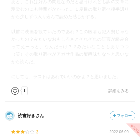
あと、これは好みの問題なのだと思うけれども訳の文章に
馴染むのにも時間がかかった。１度目の取り調べ後半辺り
から少しずつ入り込んで読めた感じがする。
以前に映画を観ていたのであれ？この医者も犯人勢じゃな
かったの？みたいなおもしろさとそれぞれの証言が絡み合
ってえーっと、なんだっけ？？みたいなこともありつつ
（笑）その取り調べがアガサ作品の醍醐味だな〜と思いな
がら読んだ。
にしても、ラストはあれでいいのかよ？と思いました。
1
詳細をみる
読書好きさん
フォロー
3
2022.06.09