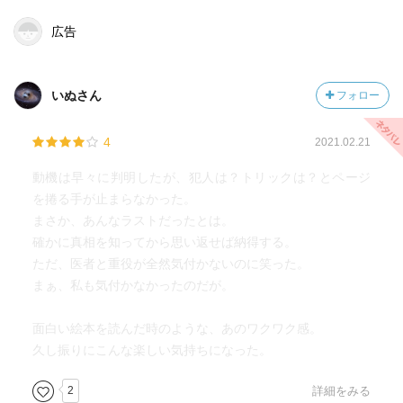
広告
いぬさん
フォロー
4
2021.02.21
動機は早々に判明したが、犯人は？トリックは？とページ
を捲る手が止まらなかった。
まさか、あんなラストだったとは。
確かに真相を知ってから思い返せば納得する。
ただ、医者と重役が全然気付かないのに笑った。
まぁ、私も気付かなかったのだが。
面白い絵本を読んだ時のような、あのワクワク感。
久し振りにこんな楽しい気持ちになった。
2
詳細をみる