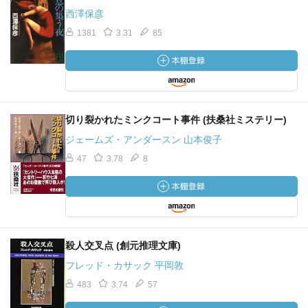
西澤保彦
1381
3.31
85
切り裂かれたミンクコート事件 (扶桑社ミステリー)
ジェームズ・アンダースン 山本俊子
47
3.78
8
殺人交叉点 (創元推理文庫)
フレッド・カサック 平岡敦
483
3.74
57