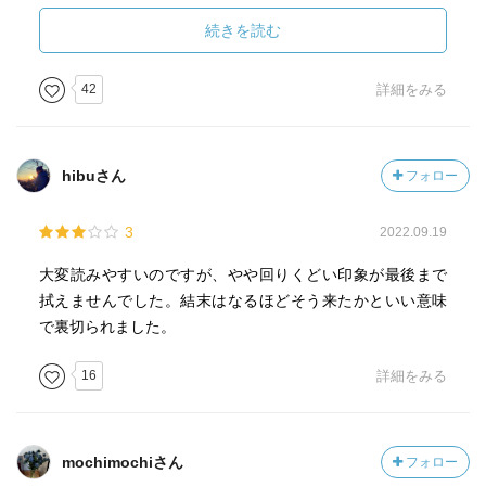
エルキュール・ポアロ：三木眞一郎
サミュエル・エドワード・ラチェット：平田広明
続きを読む
ヘクター・マックイーン：中村悠一
エドワード・ヘンリー・マスターマン：速水奨
42
詳細をみる
アーバスノット大佐：杉田智和
メアリー・デブナム：沢城みゆき
ドラゴミロフ公爵夫人：一城みゆ希
hibuさん
フォロー
ヒルデガルデ・シュミット：甲斐田裕子
ハバード夫人：くじら
3
2022.09.19
グレタ・オールソン：島本須美
アンドレニ伯爵：小野賢章
大変読みやすいのですが、やや回りくどい印象が最後まで
アンドレニ伯爵夫人：花澤香菜
拭えませんでした。結末はなるほどそう来たかといい意味
サイラス・ハードマン：福山潤
で裏切られました。
アントニオ・フォスカレリ：安元洋貴
ピエール・ポール・ミシェル：土師孝也
16
詳細をみる
ブーク：茶風林
コンスタンティン博士：大塚芳忠
mochimochiさん
フォロー