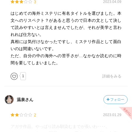
3
2023.04.09
はじめての海外ミステリに有名タイトルを選びました。本
文へのリスペクト？があると思うので日本の文として決し
て読みやすいとは言えませんでしたが、それが美学と言わ
れれば仕方ない。
真相には気付けなかったですし、ミステリ作品として面白
いのは間違いないです。
ただ、自分の中の海外への苦手さが…なかなか読むのに時
間を要してしまいました。
1
詳細をみる
温泉さん
フォロー
2
2023.01.29
アガサ作品、やっぱり読み馴染むまでが長いわ‥‥。