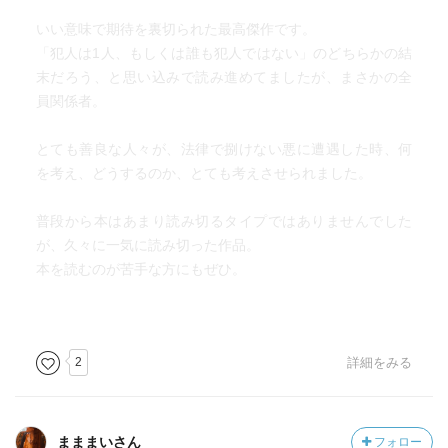
いい意味で期待を裏切られた最高傑作です。
「犯人は1人、もしくは誰も犯人ではない」のどちらかの結
末だろう、と思い込みで読み進めてましたが、まさかの全
員関係者。
とても善良な人々が、法律で捌けない悪に遭遇した時、何
を考え、どうするのか、とても考えさせられました。
普段から本はあまり読み切るタイプではありませんでした
が、久々に一気に読み切った作品。
本を読むのが苦手な方にもぜひ。
2
詳細をみる
まままいさん
フォロー