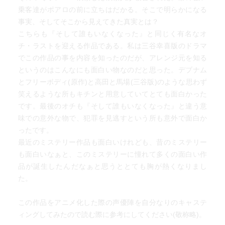
乗客達がポアロの前に立ちはだかる。そこで明らかになる
事実、そしてそこから見えてきた真実とは？
こちらも『そして誰もいなくなった』と同じく有名なオ
チ・ラストを迎える作品である。私は三谷幸喜版のドラマ
でこの作品の事を内容を知ったのだが、アレンジ元を知る
というのはこんなにも面白い物なのだと思った。デブナム
とフリーボディ(原作)と高田と馬場(三谷版)のような思わず
笑えるような所もキチンと用意していてとても面白かった
です。最後のオチも『そして誰もいなくなった』と違う意
味での意外な物で、犯罪を見逃すという所も意外で面白か
ったです。
最近のミステリー作品も面白いけれども、昔のミステリー
も面白いなぁと、このミステリーに憧れて多くの面白い作
品が誕生したんだなぁと思うととても胸が熱くなりまし
た。
この作品をアニメ化した際の声優陣を自分なりのキャステ
ィングしてみたので読む際に参考にしてください(敬称略)。