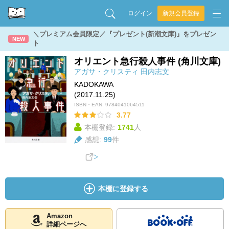
ログイン
新規会員登録
＼プレミアム会員限定／『プレゼント(新潮文庫)』をプレゼン
NEW
ト
オリエント急行殺人事件 (角川文庫)
アガサ・クリスティ
田内志文
KADOKAWA
(2017.11.25)
ISBN・EAN:
9784041064511
3.77
本棚登録:
1741
人
感想:
99
件
本棚に登録する
Amazon
詳細ページへ