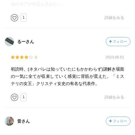
他のポアロ作品も読みたい。
1
詳細をみる
るーさん
フォロー
4
2023.06.01
初読時、(ネタバレは知っていたにもかかわらず)謎解き場面
の一気に全てが収束していく感覚に背筋が震えた。「ミス
テリの女王」クリスティ女史の有名な代表作。
1
詳細をみる
音さん
フォロー