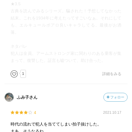
★3.5
古典を読んでみるシリーズ。騙された！予想してなかった
結末。これを1934年に考えたってすごいなぁ。それにして
も、エルキュールポアロ良いキャラしてる。最後がお洒
落。
ネタバレ
犯人は全員。アームストロング家に関わりのある乗客が集
まって、復讐した。証言も嘘ついて、助け合った。
1
詳細をみる
ふみ子さん
フォロー
4
2021.10.17
時代の流れで犯人を当ててしまい拍子抜けした。
まあ、そうなるね。