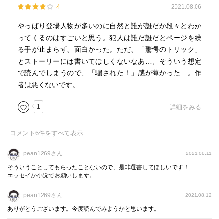
4
2021.08.06
やっぱり登場人物が多いのに自然と誰が誰だか段々とわか
ってくるのはすごいと思う。犯人は誰だ誰だとページを繰
る手が止まらず、面白かった。ただ、「驚愕のトリック」
とストーリーには書いてほしくないなあ…。そういう想定
で読んでしまうので、「騙された！」感が薄かった…。作
者は悪くないです。
1
詳細をみる
コメント
6
件をすべて表示
pean1269さん
2021.08.11
そういうことしてもらったことないので、是非選書してほしいです！
エッセイか小説でお願いします。
pean1269さん
2021.08.12
ありがとうございます。今度読んでみようかと思います。