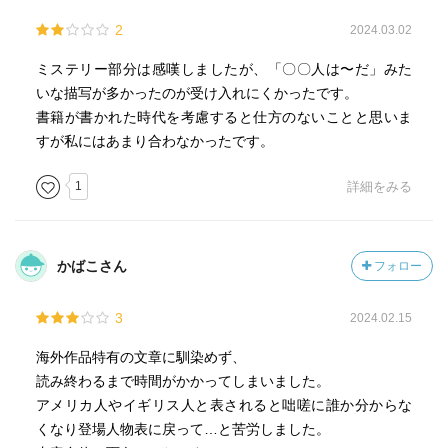
2
2024.03.02
ミステリー部分は感嘆しましたが、「〇〇人は〜だ」みた
いな描写が多かったのが受け入れにくかったです。
書籍が書かれた時代を考慮すると仕方のないことと思いま
すが私にはあまり合わなかったです。
1
詳細をみる
かばこさん
フォロー
3
2024.02.15
海外作品特有の文章に馴染めず、
読み終わるまで時間がかかってしまいました。
アメリカ人やイギリス人と表されると咄嗟に誰か分からな
くなり登場人物表に戻って…と苦労しました。