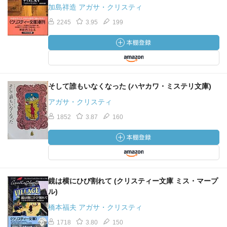
加島祥造 アガサ・クリスティ
2245
3.95
199
そして誰もいなくなった (ハヤカワ・ミステリ文庫)
アガサ・クリスティ
1852
3.87
160
鏡は横にひび割れて (クリスティー文庫 ミス・マープ
ル)
橋本福夫 アガサ・クリスティ
1718
3.80
150