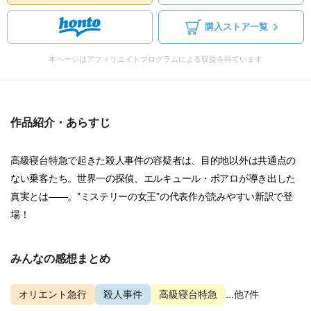
購入ストア一覧
本ページはアフィリエイトプログラムによる収益を得ています
作品紹介・あらすじ
高級寝台特急で起きた殺人事件の容疑者は、目的地以外は共通点の
ない乗客たち。世界一の探偵、エルキュール・ポアロが導き出した
真実とは――。”ミステリーの女王”の代表作が読みやすい新訳で登
場！
みんなの感想まとめ
オリエント急行
殺人事件
高級寝台特急
...他7件