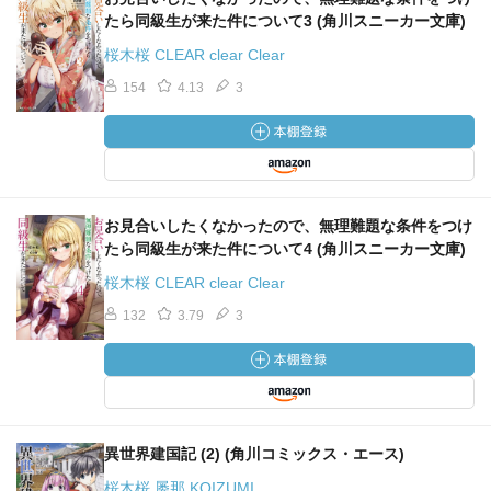
たら同級生が来た件について3 (角川スニーカー文庫)
桜木桜 CLEAR clear Clear
154
4.13
3
お見合いしたくなかったので、無理難題な条件をつけ
たら同級生が来た件について4 (角川スニーカー文庫)
桜木桜 CLEAR clear Clear
132
3.79
3
異世界建国記 (2) (角川コミックス・エース)
桜木桜 屡那 KOIZUMI