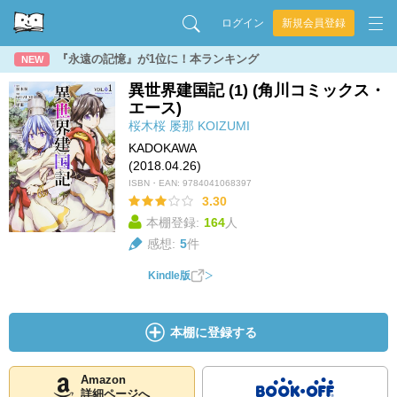
ログイン
新規会員登録
『永遠の記憶』が1位に！本ランキング
NEW
異世界建国記 (1) (角川コミックス・
エース)
桜木桜
屡那
KOIZUMI
KADOKAWA
(2018.04.26)
ISBN・EAN:
9784041068397
3.30
本棚登録:
164
人
感想:
5
件
Kindle版
本棚に登録する
Amazon
詳細ページへ