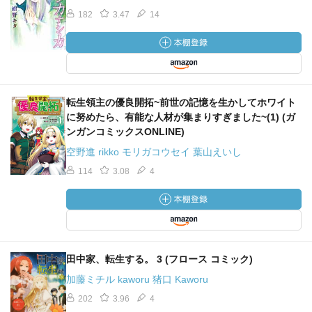
182
3.47
14
転生領主の優良開拓~前世の記憶を生かしてホワイト
に努めたら、有能な人材が集まりすぎました~(1) (ガ
ンガンコミックスONLINE)
空野進 rikko モリガコウセイ 葉山えいし
114
3.08
4
田中家、転生する。 3 (フロース コミック)
加藤ミチル kaworu 猪口 Kaworu
202
3.96
4