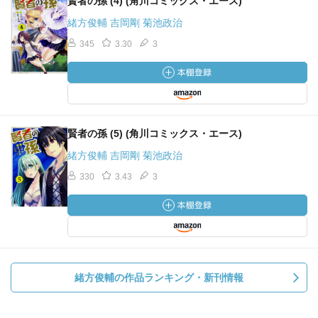
賢者の孫 (4) (角川コミックス・エース)
緒方俊輔 吉岡剛 菊池政治
345
3.30
3
賢者の孫 (5) (角川コミックス・エース)
緒方俊輔 吉岡剛 菊池政治
330
3.43
3
緒方俊輔の作品ランキング・新刊情報