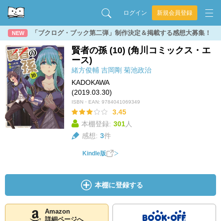
ログイン
新規会員登録
「ブクログ・ブック第二弾」制作決定＆掲載する感想大募集！
NEW
賢者の孫 (10) (角川コミックス・エ
ース)
緒方俊輔
吉岡剛
菊池政治
KADOKAWA
(2019.03.30)
ISBN・EAN:
9784041069349
3.45
本棚登録:
301
人
感想:
3
件
Kindle版
本棚に登録する
Amazon
詳細ページへ