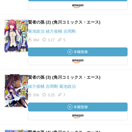
賢者の孫 (2) (角川コミックス・エース)
菊池政治 緒方俊輔 吉岡剛
364
3.27
5
賢者の孫 (3) (角川コミックス・エース)
緒方俊輔 吉岡剛 菊池政治
356
3.25
7