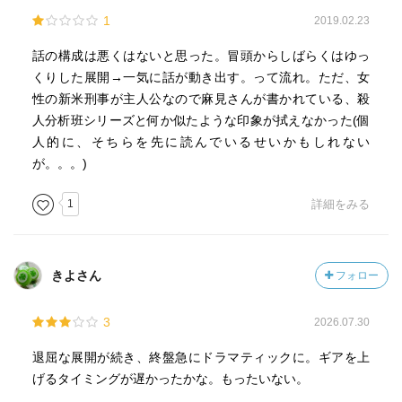
1
2019.02.23
話の構成は悪くはないと思った。冒頭からしばらくはゆっ
くりした展開→一気に話が動き出す。って流れ。ただ、女
性の新米刑事が主人公なので麻見さんが書かれている、殺
人分析班シリーズと何か似たような印象が拭えなかった(個
人的に、そちらを先に読んでいるせいかもしれない
が。。。)
1
詳細をみる
きよさん
フォロー
3
2026.07.30
退屈な展開が続き、終盤急にドラマティックに。ギアを上
げるタイミングが遅かったかな。もったいない。