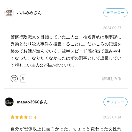
ハルめめさん
フォロー
2024.09.27
警察行政職員を目指していた主人公、椎名真帆は刑事課に
異動となり殺人事件を捜査することに。幼いころの記憶を
絡めてお話が進んでいく。後半スピード感が出て読みやす
くなった。なりたくなかったはずの刑事として成長してい
く頼もしい主人公が描かれていた。
0
詳細をみる
masao3966さん
フォロー
4
2023.07.14
自分が想像以上に面白かった。ちょっと変わった女性刑