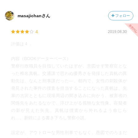
masajichanさん
フォロー
4
2019.08.30
評価は４．
内容（BOOKデーターベース）
警察行政職員を目指していたはずが、意図せず警察官とな
った椎名真帆。交通課で思わぬ優秀さを発揮した真帆の異
動先は、なんと刑事課だった―。都内で、女性の刺殺体が
発見された事件の捜査を担当することになった真帆は、先
輩の古沢とともに現場周辺の聞き込みに向かう。被害者の
関係先をあたるなかで、浮び上がる孤独な女性像。容疑者
の影が見えた矢先、真帆は捜査から外れるよう命じら
れ…。新鋭による書き下ろし警察小説。
設定が、アウトローな男性刑事でもなく、愚図でのろまだ