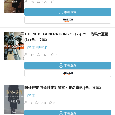
139
3.22
7
THE NEXT GENERATION パトレイバー 佑馬の憂鬱
(1) (角川文庫)
山邑圭 押井守
112
3.69
7
圏外捜査 特命捜査対策室・椎名真帆 (角川文庫)
山邑圭
94
3.53
3