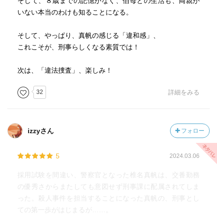
そして、８歳までの記憶がなく、伯母との生活も、両親が
いない本当のわけも知ることになる。
そして、やっぱり、真帆の感じる「違和感」、
これこそが、刑事らしくなる素質では！
次は、「違法捜査」、楽しみ！
32
詳細をみる
izzyさん
フォロー
5
2024.03.06
採用試験を間違い、警察官となった椎名真帆は、交番勤務
の優秀さからまたしても意図せず刑事課に配属されてしま
った。殺人事件を担当することになった真帆の、刑事とし
ての第一歩がはじまるが……。