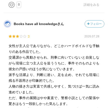
0
詳細をみる
Books have all knowledgeさん
フォロー
3
2026.07.28
女性が主人公でありながら、どこかハードボイルドな手触
りのある作品でした。
交通課から異動させられ、刑事に向いていないと自覚しな
がら現場に立つ主人公を追ううちに、事件そのものよりも
彼女の戸惑いのほうが気になっていきます。
派手な活躍より、判断に迷い、足を止め、それでも現場に
残る不器用さが印象的でした。
人物の描き方は実直で共感しやすく、気づけば一気に読み
進めていました。
ただ、事件の展開はやや素直で、警察小説としての緊張や
驚きはもう一段欲しかった気もします。