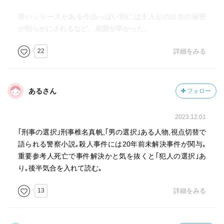
長いシリーズがある作品っぽい割には主人公の出生の秘密
が明らかにされるなど、展開が早かった。
22
詳細をみる
あるさん
フォロー
2023.12.01
｢刑事の選択｣刑事椎名真帆,｢男の選択｣ある人物,視点切替で
語られる警察小説｡殺人事件には20年前未解決事件が関与｡
重要参考人死亡で事件解決かと気を抜くと｢犯人の選択｣あ
り｡後半気合を入れて読む｡
13
詳細をみる