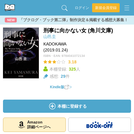
ログイン
新規会員登録
「ブクログ・ブック第二弾」制作決定＆掲載する感想大募集！
NEW
刑事に向かない女 (角川文庫)
山邑圭
KADOKAWA
(2019.01.24)
ISBN・EAN:
9784041072134
3.18
本棚登録:
325
人
感想:
29
件
Kindle版
本棚に登録する
Amazon
詳細ページへ