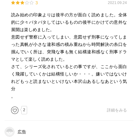
3
2021.09.24
読み始めの印象よりは後半の方が面白く読めました。全体
的に少々バタバタしてはいるものの後半にかけての意外な
展開は楽しめました。
意図せず警察に入ってしまい、意図せず刑事になってしま
った真帆が小さな違和感の積み重ねから時間解決の糸口を
掴んでいく所は、突飛な事も無く結構違和感なく刑事ドラ
マとして楽しく読めました。
さて、シリーズ化されているとの事ですが、ここから面白
く飛躍していくかは結構怪しいか・・・。嫌いではないけ
れどもっと読まないといけない本沢山あるしなあという気
分
。
2
詳細をみる
広告