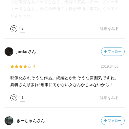
けど優秀な女の子でもなく、優秀で気高いクールビューテ
ィーでもなく、今時の普通の女性が普通に毒気付くっての
がよかった。
2
詳細をみる
jonkoさん
フォロー
4
2019.04.06
映像化されそうな作品。続編とか出そうな雰囲気ですね。
真帆さん頑張れ‼︎刑事に向かない女なんかじゃないから！
1
詳細をみる
きーちゃんさん
フォロー