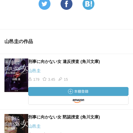
山邑圭の作品
刑事に向かない女 違反捜査 (角川文庫)
山邑圭
179
3.45
15
刑事に向かない女 黙認捜査 (角川文庫)
山邑圭