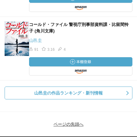
コールド・ファイル 警視庁刑事部資料課・比留間怜
子 (角川文庫)
山邑圭
91
3.16
4
山邑圭の作品ランキング・新刊情報
ページの先頭へ