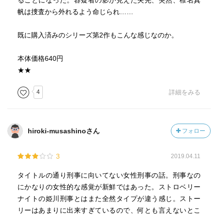
ることになった。容疑者の影が見えた矢先、突然、椎名真
帆は捜査から外れるよう命じられ……
既に購入済みのシリーズ第2作もこんな感じなのか。
本体価格640円
★★
4
詳細をみる
hiroki-musashinoさん
フォロー
3
2019.04.11
タイトルの通り刑事に向いてない女性刑事の話。刑事なの
にかなりの女性的な感覚が新鮮ではあった。ストロベリー
ナイトの姫川刑事とはまた全然タイプが違う感じ。ストー
リーはあまりに出来すぎているので、何とも言えないとこ