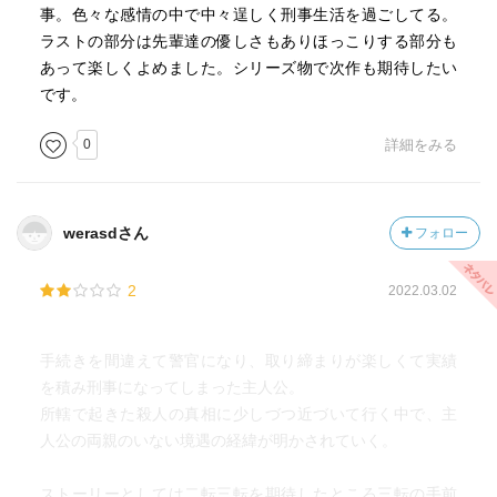
事。色々な感情の中で中々逞しく刑事生活を過ごしてる。
ラストの部分は先輩達の優しさもありほっこりする部分も
あって楽しくよめました。シリーズ物で次作も期待したい
です。
0
詳細をみる
werasdさん
フォロー
2
2022.03.02
手続きを間違えて警官になり、取り締まりが楽しくて実績
を積み刑事になってしまった主人公。
所轄で起きた殺人の真相に少しづつ近づいて行く中で、主
人公の両親のいない境遇の経緯が明かされていく。
ストーリーとしては二転三転を期待したところ三転の手前