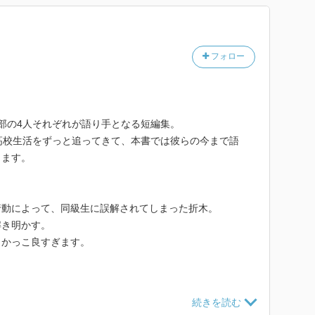
二種類の人がいるといった分けられ方の無いような世界
ある限り、それは難しいのだろうなと悲しい気持ちに陥
れた姉弟愛の素晴らしさを実感できたことで、ホータロ
だと思い、それが今の彼のパーソナリティへと繋がって
フォロー
じられた。
ソロパートを担当する千反田が、当日になって突然行
部の4人それぞれが語り手となる短編集。
ー、里志、摩耶花がそれぞれに協力して突き止める展開
高校生活をずっと追ってきて、本書では彼らの今まで語
のある一面が垣間見えたのだが、それに寄り添うホータ
きます。
真似できないような彼らしさで、これまで彼女にしか分
田を慮り、人の心とはこれくらい繊細なものなんだとい
教えてくれたのだと思う。
行動によって、同級生に誤解されてしまった折木。
解き明かす。
、かっこ良すぎます。
シリーズは本書が最新巻のようで、もう一冊｢米澤穂
に、最新作が1編収録されているそうなので(しかも大
是非読みたいと思います。
んな凄まじい出来事があったなんて。