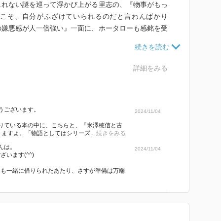
れない謎を巡って浮かび上がる里志の、『物事がもっ
こそ、自分がふざけていられるのだと言わんばかり
の嫌悪感が人一倍強い』一面に、ホータローも感銘を受
れを二人だけの夜の散歩で考察する流れも合わさって、
あろう、そうした感慨深さはホータローの始まりの文章
詳細をみる
の同級生たちは、何故か彼に対する印象が悪く、それ
うございます。
たのだが、その真相を知ったときの彼ともう一人の行い
2024/11/04
というのは全く考えていなかったのであろう、それくら
りている本の中に、こちらと、『米澤穂信と古
ますよ。「物語としてはシリーズ...
続きをみる
たのは、この年代ならではの陰湿さとでも言えばいいの
と不快なものとが共存した物語は、まさにタイトルとも
ばんは。
2024/11/04
います(^^)
から安易に扱いかねないが、だからこそ、それをいちば
と。
』も一緒に借りられたあたり、さすが準備は万端
千反田の『気になります！』が初めて合わさったレア
かもしれない人であっても、その人の誤ったパーソナリ