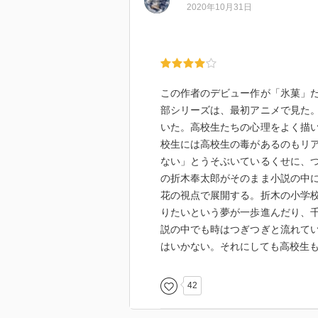
2020年10月31日
ティを簡単に他の人へと伝えるこ
とも重なることで、より印象深い
｢わたしたちの伝説の一冊｣
摩耶花のあの1件のいきさつが詳
この作者のデビュー作が「氷菓」
れた夢のある内容が現実の世界で
部シリーズは、最初アニメで見た
しさも漂わせる中、『本って不思
いた。高校生たちの心理をよく描
とや、結末の吹っ切れ方に希望を
校生には高校生の毒があるのもリ
ない」とうそぶいているくせに、
それから｢鏡には映らない｣も含め
の折木奉太郎がそのまま小説の中
主観の物語でようやく実感できた
花の視点で展開する。折木の小学
らないからね。
りたいという夢が一歩進んだり、
説の中でも時はつぎつぎと流れて
｢長い休日｣
はいかない。それにしても高校生
ホータローと千反田の距離がまた
な、ホータローの『やらなくても
そこには彼も他の人と同じ、傷つ
42
り、こういうのってきっと罪名と