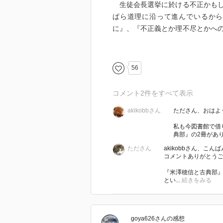
生徒会長選挙に於ける不正かもし
ぱら道理に沿って進んでいるから
に』、『不正義とか理不尽とかへ
け事件解決に協力した友情は、そ
より思い出深いものになったので
からも実感できた。
56
｢鏡には映らない｣
コメント
2
件をすべて表示
かつての中学3年生のホータロー
akikobbさん
たださん、おはよ
はまた摩耶花も同様の思いであっ
には、自分自身がどう思われるか
私も今図書館で借
典部』の2冊があり
いの価値のある行動と繋がってい
だろうか、そうした感動的なもの
たださん
akikobbさん、こん
コメントありがとうござ
呼応した、人の心は鏡に映らない
ん大切にしなければならないのだ
『米澤穂信と古典部
とい...
続きをみる
｢連峰は晴れているか｣
ホータローの『気になるんだ』と
goya626
さん
の感想
な物語は、たとえ二度と会わない