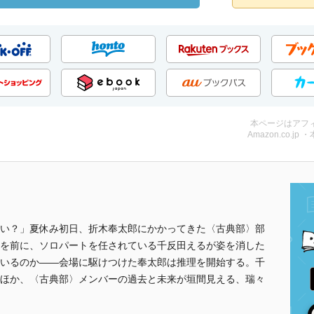
本ページはアフ
Amazon.co.jp 
い？」夏休み初日、折木奉太郎にかかってきた〈古典部〉部
を前に、ソロパートを任されている千反田えるが姿を消した
いるのか――会場に駆けつけた奉太郎は推理を開始する。千
ほか、〈古典部〉メンバーの過去と未来が垣間見える、瑞々