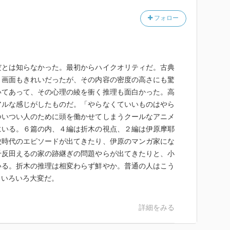
とに躊躇いを感じる、そんなホータローの姿は後の物語
フォロー
ものになるように思われた。
細に綴られた物語は始終重苦しく、しかも漫画で描か
だとは知らなかった。最初からハイクオリティだ。古典
起こってもただ鬱陶しいだけなんて、身も蓋もない生々
。画面もきれいだったが、その内容の密度の高さにも驚
議ね。だれが書いてもいいなんて』という言葉もあるこ
いてあって、その心理の綾を衝く推理も面白かった。高
見出せたことが、せめてもの救いだと思いたい。
アルな感じがしたものだ。「やらなくていいものはやら
ついつい人のために頭を働かせてしまうクールなアニメ
て、摩耶花と｢ふくちゃん｣の仲の良さを、今回摩耶花
にいる。６篇の内、４編は折木の視点、２編は伊原摩耶
ことが嬉しくて、中々、ホータロー主観だとそれが分か
校時代のエピソードが出てきたり、伊原のマンガ家にな
千反田えるの家の跡継ぎの問題やらが出てきたりと、小
いる。折木の推理は相変わらず鮮やか。普通の人はこう
もいろいろ大変だ。
一歩、ささやかだけれども縮まるきっかけとなりそう
いいことなら やらない』理由がついに明かされるが、
くことだってあるひとりの人間であることがよく分か
詳細をみる
かは無いのかもしれないけれども、その気持ちは私も痛