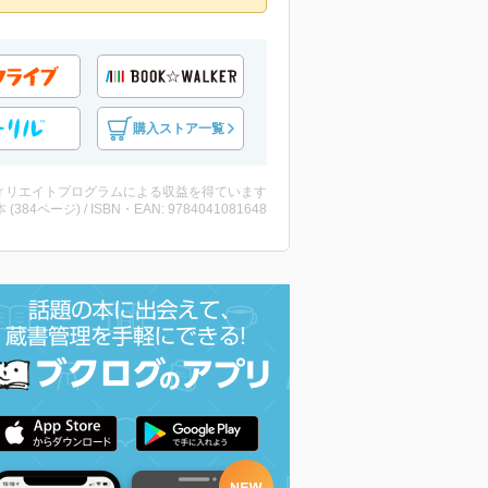
購入ストア一覧
ィリエイトプログラムによる収益を得ています
・本 (384ページ) / ISBN・EAN: 9784041081648