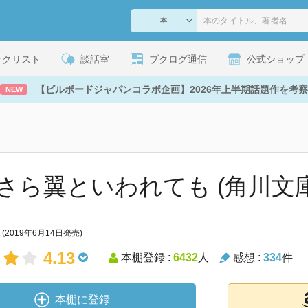
ックリスト
談話室
ブクログ通信
公式ショップ
【ビルボードジャパンコラボ企画】2026年上半期話題作を考察
NEW
さら翼といわれても (角川文庫
(2019年6月14日発売)
4.13
本棚登録 :
6432
人
感想 :
334
件
本棚に登録