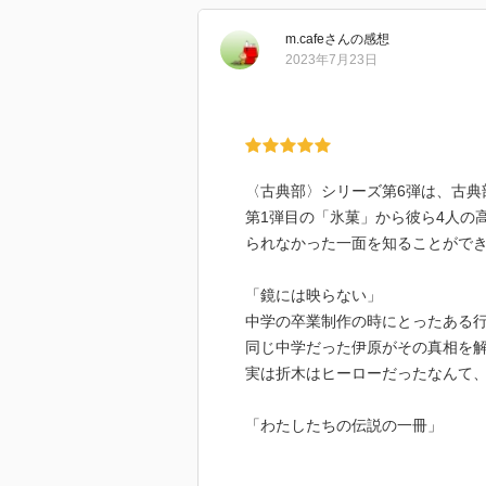
いほどによく分かり、世の中には
こそ理想なんだろうが、人が人で
m.cafe
さん
の感想
りそうな中、タイトルにも込めら
2023年7月23日
ーは救われた部分もきっとあるの
いることにも、確かな説得力を感
｢いまさら翼といわれても｣
夏休み初日に開催される合唱祭の
〈古典部〉シリーズ第6弾は、古典
方不明になった理由を、ホータロ
第1弾目の「氷菓」から彼ら4人の
には、おそらく初めて見る千反田
られなかった一面を知ることがで
ローの優しさが、また他の人には
からないものを背負ってきた千反
「鏡には映らない」
うことを、彼はきっと読み手にも
中学の卒業制作の時にとったある
同じ中学だった伊原がその真相を
実は折木はヒーローだったなんて
今のところ、物語としての古典部
信と古典部｣というファン向けの本
「わたしたちの伝説の一冊」
日向が関わってる！？)、そちらも
伊原が漫研をやめたその裏に、こ