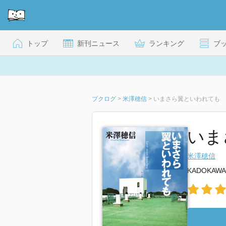
トップ
新刊ニュース
ランキング
ブ
ブクログ
>
米澤穂信
>
いまさら翼といわれても
いま
米澤穂信
KADOKAWA