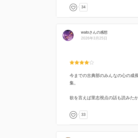
「長い休日」
34
奉太郎が省エネ主義になった理由
少しほろ苦く重めで、悩みを抱え
wato
さん
の感想
くさんあります。
2026年3月25日
謎を解いたあとに残るさわやかさ
そして、作者の米澤穂信さんのあ
今までの古典部のみんなの心の成
集。
欲を言えば里志視点の話も読みた
33