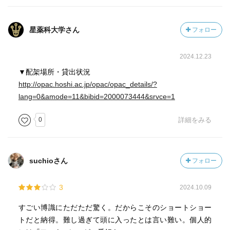
星薬科大学さん
フォロー
2024.12.23
▼配架場所・貸出状況
http://opac.hoshi.ac.jp/opac/opac_details/?
lang=0&amode=11&bibid=2000073444&srvce=1
0
詳細をみる
suchioさん
フォロー
3
2024.10.09
すごい博識にただただ驚く。だからこそのショートショー
トだと納得。難し過ぎて頭に入ったとは言い難い。個人的