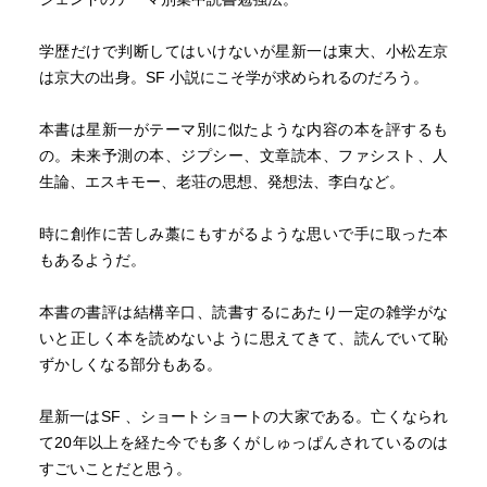
学歴だけで判断してはいけないが星新一は東大、小松左京
は京大の出身。SF 小説にこそ学が求められるのだろう。
本書は星新一がテーマ別に似たような内容の本を評するも
の。未来予測の本、ジプシー、文章読本、ファシスト、人
生論、エスキモー、老荘の思想、発想法、李白など。
時に創作に苦しみ藁にもすがるような思いで手に取った本
もあるようだ。
本書の書評は結構辛口、読書するにあたり一定の雑学がな
いと正しく本を読めないように思えてきて、読んでいて恥
ずかしくなる部分もある。
星新一はSF 、ショートショートの大家である。亡くなられ
て20年以上を経た今でも多くがしゅっぱんされているのは
すごいことだと思う。