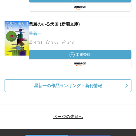
悪魔のいる天国 (新潮文庫)
星新一
4731
3.69
248
星新一の作品ランキング・新刊情報
ページの先頭へ