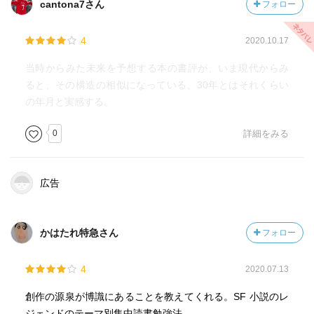
cantona7さん
フォロー
4
2020.10.17
当時からみた未来を予想する本の書評が、いま現代からみ
ると、その構造の相似になっている、30年とはそれくらい
の年月と実感する。
0
詳細をみる
広告
かはたれ特急さん
フォロー
4
2020.07.13
創作の源泉が博識にあることを教えてくれる。SF 小説のレ
ジェンドのテーマ別集中読書勉強法。