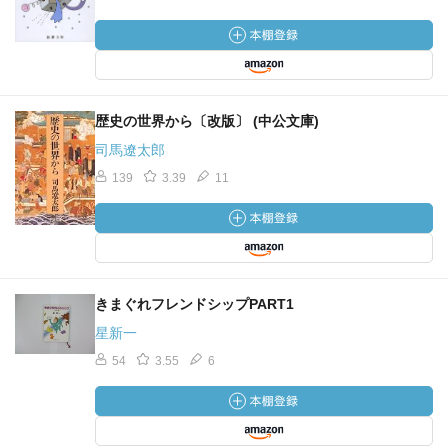
歴史の世界から〔改版〕 (中公文庫)
司馬遼太郎
139
3.39
11
きまぐれフレンドシップPART1
星新一
54
3.55
6