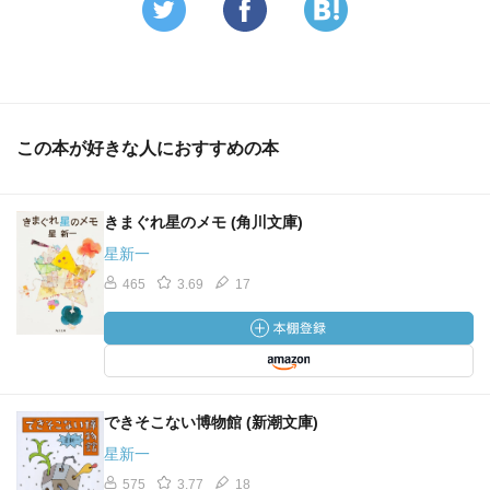
この本が好きな人におすすめの本
きまぐれ星のメモ (角川文庫)
星新一
465
3.69
17
できそこない博物館 (新潮文庫)
星新一
575
3.77
18