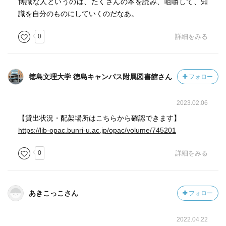
博識な人というのは、たくさんの本を読み、咀嚼して、知
識を自分のものにしていくのだなあ。
0
詳細をみる
徳島文理大学 徳島キャンパス附属図書館さん
フォロー
2023.02.06
【貸出状況・配架場所はこちらから確認できます】
https://lib-opac.bunri-u.ac.jp/opac/volume/745201
0
詳細をみる
あきこっこさん
フォロー
2022.04.22