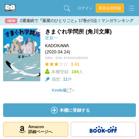
ログイン
新規会員登録
2週連続で『薬屋のひとりごと』17巻が1位！マンガランキング
NEW
きまぐれ学問所 (角川文庫)
星新一
KADOKAWA
(2020.04.24)
ISBN・EAN:
9784041083093
3.41
本棚登録:
184
人
感想:
11
件
Kindle版
本棚に登録する
Amazon
詳細ページへ