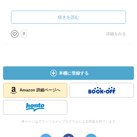
本書は作品そのものとは離れた違った星新一の姿がある。
「進化した猿たち」と並んで本書は氏の博識を示した異色
続きを読む
の読書エッセイだろう。
0
詳細をみる
雑誌「野生時代」に1987年から89年に連載されたエッセ
イ。
本棚に登録する
Amazon 詳細ページへ
本ページはアフィリエイトプログラムによる収益を得ています