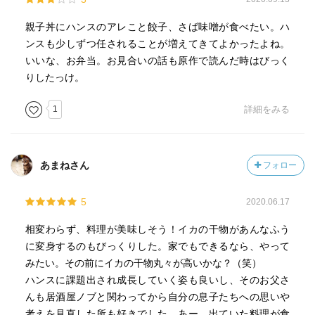
親子丼にハンスのアレこと餃子、さば味噌が食べたい。ハ
ンスも少しずつ任されることが増えてきてよかったよね。
いいな、お弁当。お見合いの話も原作で読んだ時はびっく
りしたっけ。
1
詳細をみる
あまねさん
フォロー
5
2020.06.17
相変わらず、料理が美味しそう！イカの干物があんなふう
に変身するのもびっくりした。家でもできるなら、やって
みたい。その前にイカの干物丸々が高いかな？（笑）
ハンスに課題出され成長していく姿も良いし、そのお父さ
んも居酒屋ノブと関わってから自分の息子たちへの思いや
考えを見直した所も好きでした。あー、出ていた料理が食