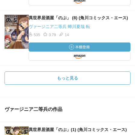
しかも、
お弁当がおにぎりって！
異世界居酒屋「のぶ」 (8) (角川コミックス・エース)
１１巻いこうのお話し。
ヴァージニア二等兵 蝉川夏哉 転
535
3.79
14
第６２話・鯖の味噌煮
魚が食べたい！
わからんが、
聖職者というか助祭が魚食べていいの？
つか、
もっと見る
トマスもな！
まぁ、
結局２人でのぶで鯖の味噌煮定食ですよ！
しかも、
トマスはぶっかけ！
ヴァージニア二等兵の作品
なんでもありか？！
異世界居酒屋「のぶ」(1) (角川コミックス・エース)