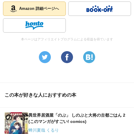
なになに？
ハンスが新メニューを考えるだとぅ！
Amazon 詳細ページへ
リオンティーヌと思案なう。
豚肉は使うんだ！
焼く？
煮る？
本ページはアフィリエイトプログラムによる収益を得ています
蒸す？
揚げる？
どうする？
で、
そんな時にフーゴ兄貴登場！
昔話から得たヒントで作ったものはいわゆる餃子！
なるほど！
この本が好きな人におすすめの本
そりゃ、
美味しいし居酒屋でも流行るな！
流行っても、
異世界居酒屋「のぶ」 しのぶと大将の古都ごはん 2
まだまだ改良の余地有りと頑張るハンスは偉い！
(このマンガがすごい! comics)
つか、
蝉川夏哉 くるり
後々はリオンティーヌさんとお店するか？