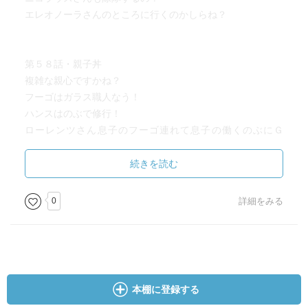
エレオノーラさんのところに行くのかしらね？
第５８話・親子丼
複雑な親心ですかね？
フーゴはガラス職人なう！
ハンスはのぶで修行！
ローレンツさん息子のフーゴ連れて息子の働くのぶにＧ
Ｏ！
ハンスの作ったものが食べたい！
続きを読む
と、
リクエストするけどＮＯ！
0
詳細をみる
だって、
指切っちゃったんだもん！
まだまだだなハンス！
本棚に登録する
第５９話・ハンスの課題