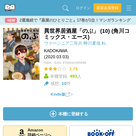
ログイン
新規会員登録
2週連続で『薬屋のひとりごと』17巻が1位！マンガランキング
NEW
異世界居酒屋「のぶ」 (10) (角川コ
ミックス・エース)
ヴァージニア二等兵
蝉川夏哉
転
KADOKAWA
(2020.03.03)
ISBN・EAN:
9784041085998
3.78
本棚登録:
493
人
感想:
10
件
Kindle版
本棚に登録する
Amazon
詳細ページへ