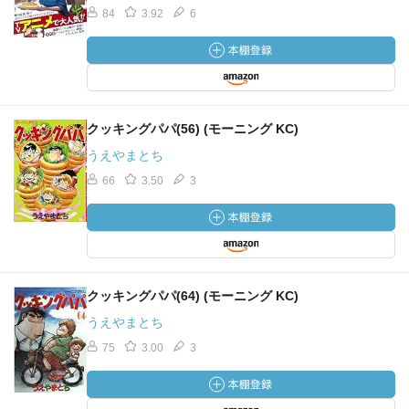
84
3.92
6
第６０話・【閑話】雪狐の夜
エーファちゃん。
最近目立ってないよね。。。
で、
クッキングパパ(56) (モーニング KC)
今回も狐の話し。
うえやまとち
つか、
66
3.50
3
そんなに狐ってイナリズシ好きなんでしたっけ？
第６１話・船上の密談
海運ギルドのゴドハルトさんとラインホルトさんと、
クッキングパパ(64) (モーニング KC)
マルセルさんが密談！
水運のあれこれな。
うえやまとち
で、
75
3.00
3
お弁当はのぶに用意してもらったの？
そりゃ、
ピクニックになっちゃうよ！