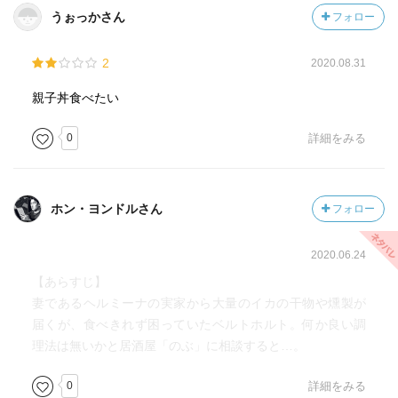
うぉっかさん
フォロー
2
2020.08.31
親子丼食べたい
0
詳細をみる
ホン・ヨンドルさん
フォロー
2020.06.24
【あらすじ】
妻であるヘルミーナの実家から大量のイカの干物や燻製が
届くが、食べきれず困っていたベルトホルト。何か良い調
理法は無いかと居酒屋「のぶ」に相談すると…。
0
詳細をみる