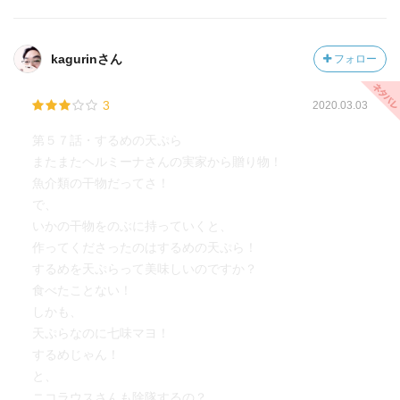
kagurinさん
フォロー
3
2020.03.03
第５７話・するめの天ぷら
またまたヘルミーナさんの実家から贈り物！
魚介類の干物だってさ！
で、
いかの干物をのぶに持っていくと、
作ってくださったのはするめの天ぷら！
するめを天ぷらって美味しいのですか？
食べたことない！
しかも、
天ぷらなのに七味マヨ！
するめじゃん！
と、
ニコラウスさんも除隊するの？