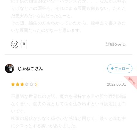
の子供の物理的なパワーバランスとか、、、なんか意味あ
りげなとこの回答も、それによる展開も何もない、ただた
だ史実みたいな話だったなーと。
その辺、編集の方もわかっていたから、後半走り書きみた
いな展開だったのかなーと思います。
0
詳細をみる
じゃねこさん
フォロー
3
2022.05.01
不思議な世界観のお話。魔力を保持する量や質で性別関係
なく番い、魔力の塊として命を生み出すという設定は面白
いです。
柳弦の起伏が少なく穏やかな感情と同じく、淡々と進む中
にクスっとする笑いがありました。