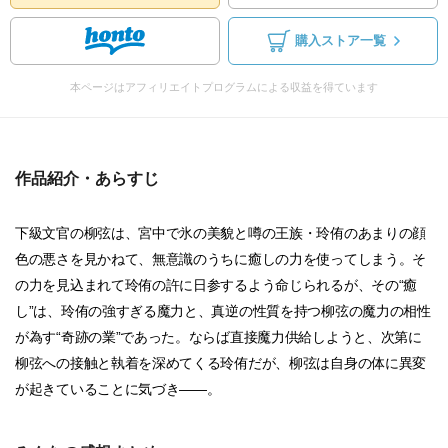
購入ストア一覧
本ページはアフィリエイトプログラムによる収益を得ています
作品紹介・あらすじ
下級文官の柳弦は、宮中で氷の美貌と噂の王族・玲侑のあまりの顔
色の悪さを見かねて、無意識のうちに癒しの力を使ってしまう。そ
の力を見込まれて玲侑の許に日参するよう命じられるが、その“癒
し”は、玲侑の強すぎる魔力と、真逆の性質を持つ柳弦の魔力の相性
が為す“奇跡の業”であった。ならば直接魔力供給しようと、次第に
柳弦への接触と執着を深めてくる玲侑だが、柳弦は自身の体に異変
が起きていることに気づき――。