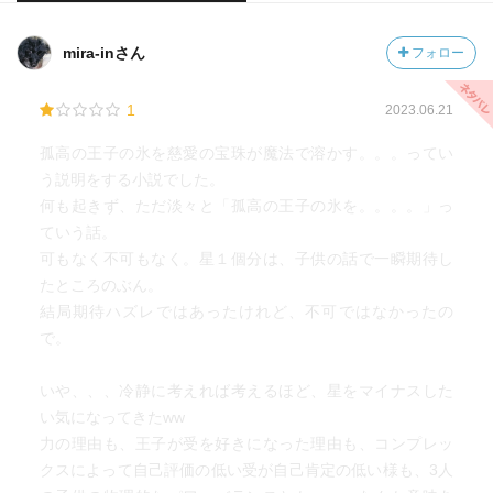
mira-inさん
フォロー
1
2023.06.21
孤高の王子の氷を慈愛の宝珠が魔法で溶かす。。。ってい
う説明をする小説でした。
何も起きず、ただ淡々と「孤高の王子の氷を。。。。」っ
ていう話。
可もなく不可もなく。星１個分は、子供の話で一瞬期待し
たところのぶん。
結局期待ハズレではあったけれど、不可ではなかったの
で。
いや、、、冷静に考えれば考えるほど、星をマイナスした
い気になってきたww
力の理由も、王子が受を好きになった理由も、コンプレッ
クスによって自己評価の低い受が自己肯定の低い様も、3人