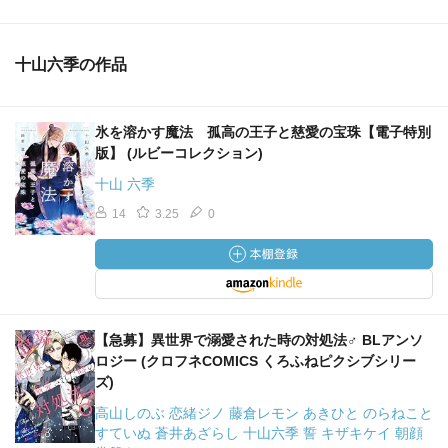
十山六季の作品
氷を溶かす魔法 孤高の王子と慈愛の宝珠【電子特別
版】 (ルビーコレクション)
十山 六季
14
3.25
0
【急募】異世界で溺愛された時の対処法♂ BLアンソ
ロジー (クロフネCOMICS くろふねピクシブシリー
ズ)
高山しのぶ 恋緒ジノ 藤倉レモン あきひと のらねこと
すていぬ 蒼井あざらし 十山六季 誓 キザキケイ 朝顔