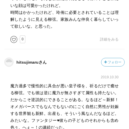
いな顔は可愛かったけれど。
時間はかかったけれど、玲侑に必要とされていることは理
解したように見える柳弦。家族みんな仲良く暮らしていっ
て欲しいな。と思った。
0
詳細をみる
hitsujimaruさん
フォロー
2019.10.30
魔力過多で慢性的に具合が悪い皇子様を、祈るだけで癒せ
る柳弦。でも彼は逆に魔力が無さすぎて属性も持たない。
だからこそ逆説的にできることがある。なるほど～新鮮！
オメガバースでもなんでもないのにごく自然に男性が妊娠
する世界観も新鮮。出産も、そういう風なんだなるほど。
みたいな。ファンタジー♥️彼らの子どものそれからも含め
色々、へぇ～！の連続だった。