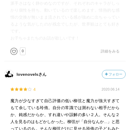
派手さはなく静かめなのですが、それぞれのキャラがしっ
かり個性を持ち、動いているので楽しめます。情熱的な感
情の交換が無いまま流されている感が強めに出ちゃってい
るような気がしたのが残念でしたが、世界観はとても好き
です。
お子ちゃまたちのお話が欲しいです！
0
詳細をみる
lovenovelsさん
フォロー
4
2020.06.14
魔力が少なすぎて自己評価の低い柳弦と魔力が強大すぎて
もて余している玲侑。自分の常識では測れない相手だから
か、鈍感だからか、すれ違いや誤解の多い２人。そんな２
人を見るのはもどかしかった。柳弦が「自分なんか...」と思
っているのも。そんな柳弦だけに見せる玲侑の子どもみた