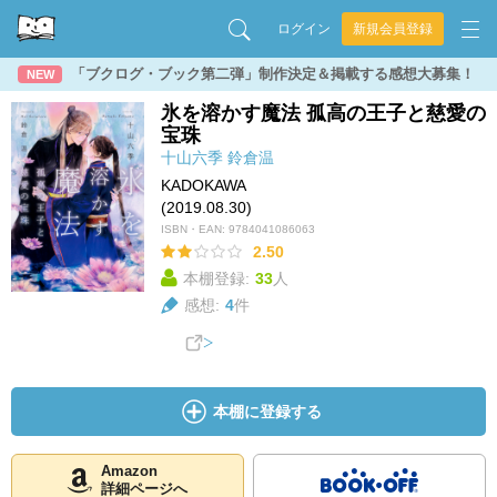
ログイン
新規会員登録
「ブクログ・ブック第二弾」制作決定＆掲載する感想大募集！
NEW
氷を溶かす魔法 孤高の王子と慈愛の
宝珠
十山六季
鈴倉温
KADOKAWA
(2019.08.30)
ISBN・EAN:
9784041086063
2.50
本棚登録:
33
人
感想:
4
件
本棚に登録する
Amazon
詳細ページへ