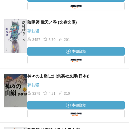
陰陽師 飛天ノ巻 (文春文庫)
夢枕獏
3457
3.70
201
神々の山嶺(上) (集英社文庫(日本))
夢枕獏
3279
4.21
310