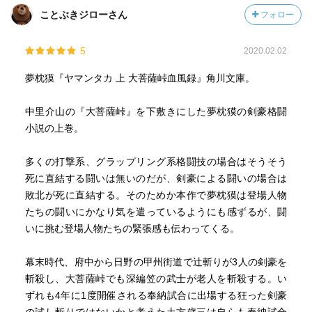
ことぶきジローさん
フォロー
5
2020.02.02
夢枕獏『ヤマンタカ 上 大菩薩峠血風録』角川文庫。
中里介山の『大菩薩峠』を下敷きにした夢枕獏の剣豪格闘
小説の上巻。
多くの打撃系、グラップリング系格闘技の場合はそうそう
死に直結する闘いは無いのだが、剣豪による闘いの場合は
敗北が死に直結する。そのためか本作で夢枕獏は登場人物
たちの闘いにかなり気を遣っているようにも感ずるが、闘
いに挑む登場人物たちの緊張感も伝わってくる。
幕末時代、府中から日野の甲州街道で辻斬りが3人の剣豪を
斬殺し、大菩薩峠でも深編笠の武士が老人を斬殺する。い
ずれも4年に1度開催される奉納試合に出場する狂った剣豪