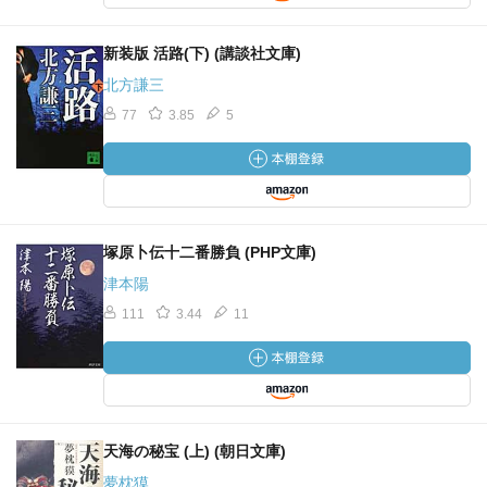
新装版 活路(下) (講談社文庫)
北方謙三
77
3.85
5
塚原卜伝十二番勝負 (PHP文庫)
津本陽
111
3.44
11
天海の秘宝 (上) (朝日文庫)
夢枕獏