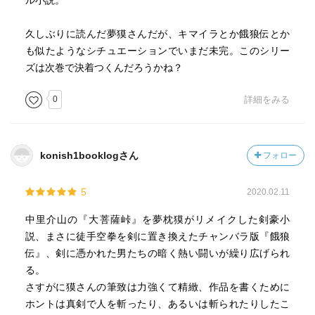
ル小説。
久しぶりに読んだ夢獏さんだが、キマイラとか餓狼伝とか
も似たようなシチュエーションでいまだ未完。このシリー
ズは次巻で決着つくんだろうかね？
0
詳細をみる
konish1booklogさん
フォロー
5
2020.02.11
中里介山の『大菩薩峠』を夢枕獏がリメイクした剣豪小
説、まさに徒手空拳を剣に置き換えたチャンバラ版『餓狼
伝』、剣に憑かれた男たちの暗く熱い闘いが繰り広げられ
る。
さすがに獏さんの筆致は力強くて精緻、作品を書くために
ホントは真剣で人を斬ったり、あるいは斬られたりしたこ