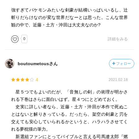
強すぎてバケモンみたいな剣豪が結構いっぱいいるし、辻
斬りだらけなのが変な世界だなーとは思った。こんな世界
観の中で、近藤・土方・沖田は大丈夫なのか?
0
詳細をみる
boutoumetousさん
フォロー
4
2021.02.18
星５つでもよいのだが、「音無しの剣」の術理が明かさ
れる下巻はさらに面白いはず。星４つにとどめておく。
史実に詳しい者なら、近藤・土方・沖田が本作で死ぬこ
とはないと解りきっている。だったら、架空の剣豪と刃を
交えても安心していられるかというと、ハラハラさせてく
れる夢枕獏の筆力。
新選組ファンにとってバイブルと言える司馬遼太郎『燃