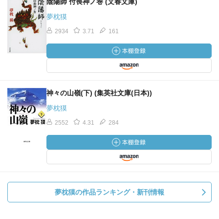
陰陽師 付喪神ノ巻 (文春文庫)
夢枕獏
2934
3.71
161
神々の山嶺(下) (集英社文庫(日本))
夢枕獏
2552
4.31
284
夢枕獏の作品ランキング・新刊情報