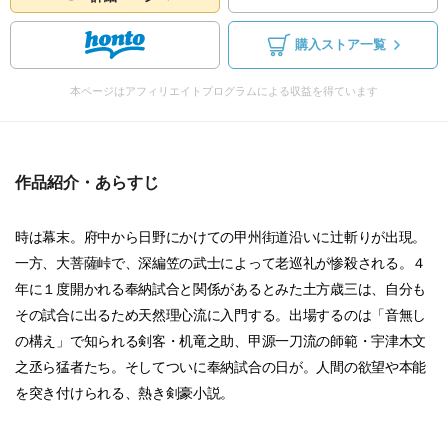
購入ストア一覧
本ページはアフィリエイトプログラムによる収益を得ています
作品紹介・あらすじ
時は幕末。府中から日野にかけての甲州街道沿いに辻斬りが出現。
一方、大菩薩峠で、深編笠の武士によって老巡礼が惨殺される。４
年に１度開かれる奉納試合と関係があるとみた土方歳三は、自分も
その試合に出るため天然理心流に入門する。出場するのは「音無し
の構え」で知られる剣客・机竜之助、甲源一刀流の師範・宇津木文
之丞ら猛者たち。そしてついに奉納試合の日が。人間の欲望や本能
を突き付けられる、熱き剣豪小説。