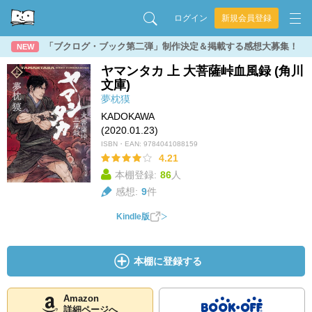
ログイン
新規会員登録
「ブクログ・ブック第二弾」制作決定＆掲載する感想大募集！
NEW
ヤマンタカ 上 大菩薩峠血風録 (角川
文庫)
夢枕獏
KADOKAWA
(2020.01.23)
ISBN・EAN:
9784041088159
4.21
本棚登録:
86
人
感想:
9
件
Kindle版
本棚に登録する
Amazon
詳細ページへ