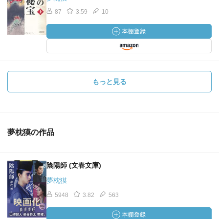
87
3.59
10
もっと見る
夢枕獏の作品
陰陽師 (文春文庫)
夢枕獏
5948
3.82
563