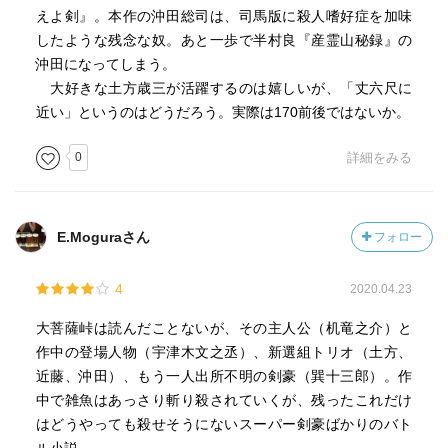
えよ剣』。本作の沖田総司は、司馬版に殺人嗜好症を加味
したような残念な奴。あと一歩で半村良『産霊山秘録』の
沖田になってしまう。
大好きな土方歳三が活躍するのは嬉しいが、「丈六尺に
近い」というのはどうだろう。実際は170前後ではないか。
0
詳細をみる
E.Moguraさん
フォロー
4
2020.04.23
大菩薩峠は読んだことないが、その主人公（机竜之介）と
作中の登場人物（宇津木文之丞）、新選組トリオ（土方、
近藤、沖田）、もう一人出所不明の剣豪（巽十三郎）。作
中で雑魚はあっさり斬り殺されていくが、残ったこれだけ
はどうやっても殺せそうにないスーパー剣豪ばかりのバト