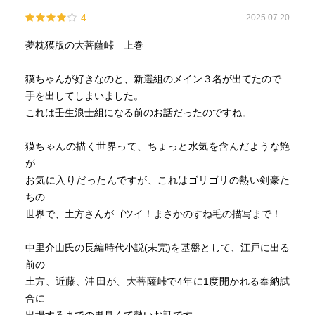
4
2025.07.20
夢枕獏版の大菩薩峠 上巻
獏ちゃんが好きなのと、新選組のメイン３名が出てたので
手を出してしまいました。
これは壬生浪士組になる前のお話だったのですね。
獏ちゃんの描く世界って、ちょっと水気を含んだような艶
が
お気に入りだったんですが、これはゴリゴリの熱い剣豪た
ちの
世界で、土方さんがゴツイ！まさかのすね毛の描写まで！
中里介山氏の長編時代小説(未完)を基盤として、江戸に出る
前の
土方、近藤、沖田が、大菩薩峠で4年に1度開かれる奉納試
合に