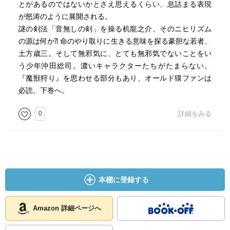
とがあるのではないかとさえ思えるくらい、息詰まる表現
が怒涛のように展開される。
謎の剣法「音無しの剣」を操る机龍之介、そのニヒリズム
の源は何か⁈ 命のやり取りに生きる意味を探る豪胆な若者、
土方歳三。そして無邪気に、とても無邪気でないことをい
う少年沖田総司。濃いキャラクターたちがたまらない。
『魔獣狩り』を思わせる部分もあり、オールド獏ファンは
必読、下巻へ。
0
詳細をみる
本棚に登録する
Amazon 詳細ページへ