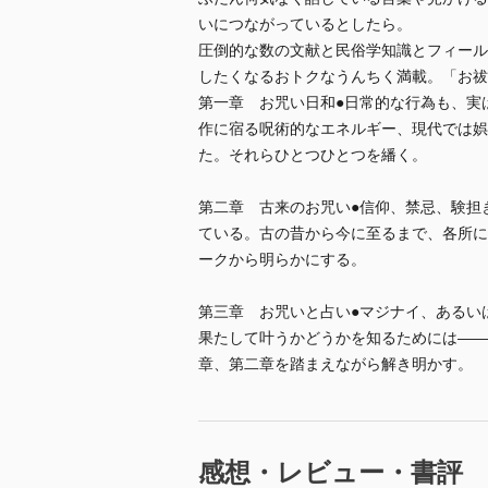
いにつながっているとしたら。
圧倒的な数の文献と民俗学知識とフィール
したくなるおトクなうんちく満載。「お祓
第一章 お咒い日和●日常的な行為も、実
作に宿る呪術的なエネルギー、現代では娯
た。それらひとつひとつを繙く。
第二章 古来のお咒い●信仰、禁忌、験担
ている。古の昔から今に至るまで、各所に
ークから明らかにする。
第三章 お咒いと占い●マジナイ、あるい
果たして叶うかどうかを知るためには――
章、第二章を踏まえながら解き明かす。
感想・レビュー・書評