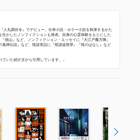
年『人丸調伏令』でデビュー。伝奇小説・ホラー小説を執筆するかた
を生かしたノンフィクションも発表。自身の心霊体験をもとにした
室』『祝山』など、ノンフィクション・エッセイに『大江戸魔方陣』
の鬼神伝説』など、怪談実話に『怪談徒然草』『怪のはなし』など
使われていた紹介文から引用しています。」