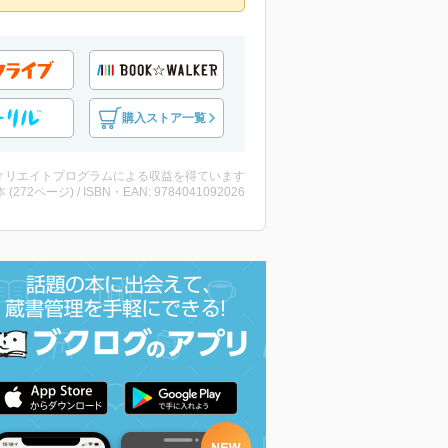
購入ストア一覧
ィリエイトプログラムによる収益を得ています
・本 (272ページ) / ISBN・EAN: 9784041092026