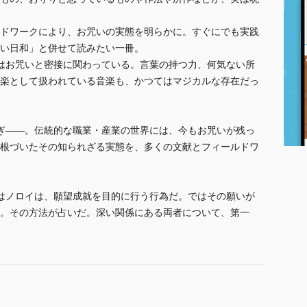
ドワークにより、お咒いの実態を明らかに。すぐにでも実践
い日和」と併せて読みたい一冊。
はお咒いと密接に関わっている。言葉の持つ力、何気ない所
楽として扱われている音楽も、かつてはマジカルな存在だっ
ぎ――。伝統的な職業・産業の世界には、今もお咒いが残っ
根づいたその知られざる実態を、多くの文献とフィールドワ
はノロイは、願望成就を目的に行う行為だ。ではその願いが
。その方法が占いだ。深い関係にある両者について、第一