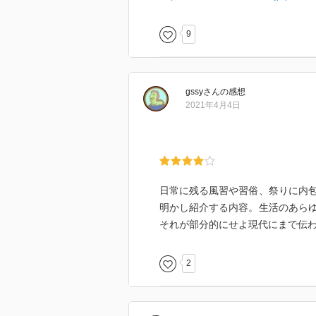
9
gssy
さん
の感想
2021年4月4日
日常に残る風習や習俗、祭りに内
明かし紹介する内容。生活のあら
それが部分的にせよ現代にまで伝
2