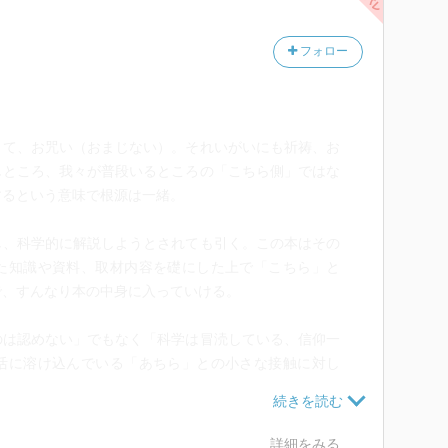
フォロー
くて、お咒い（おまじない）。それいがいにも祈祷、お
じところ、我々が普段いるところの「こちら側」ではな
するという意味で根源は一緒。
し、科学的に解説しようとされても引く。この本はその
た知識や資料、取材内容を礎にした上で「こちら」と
で、すんなり本の中身に入っていける。
のは認めない」でもなく「科学は冒涜している、信仰一
活に溶け込んでいる「あちら」との小さな接触に対し
用意に深入りしないよう、最低限の知識を教えてくれ
詳細をみる