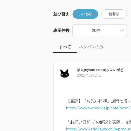
並び替え
いいね順
新着順
表示件数
すべて
ネタバレのみ
猫丸(nyancomaru)
さん
の感想
2021年8月15日
【書評】『お咒い日和』加門七海 -
https://www.webdoku.jp/cafe/hosh
「お咒い日和 その解説と実際」 加門 
https://www.kadokawa.co.jp/produ