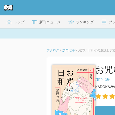
トップ
新刊ニュース
ランキング
ブ
ブクログ
>
加門七海
>
お咒い日和 その解説と実
お咒
加門七海
KADOKAWA