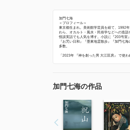
加門七海
＜プロフィール＞
東京都生まれ。美術館学芸員を経て、1992
わら、オカルト・風水・民俗学などへの造詣
怪談実話でも人気を博す。小説に『203号
『お咒い日和』『墨東地霊散歩』『加門七海
多数。
「2023年 『神を創った男 大江匡房』 で
加門七海の作品