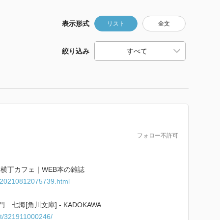
表示形式
リスト
全文
絞り込み
フォロー不許可
 横丁カフェ｜WEB本の雑誌
i/20210812075739.html
七海[角川文庫] - KADOKAWA
ct/321911000246/