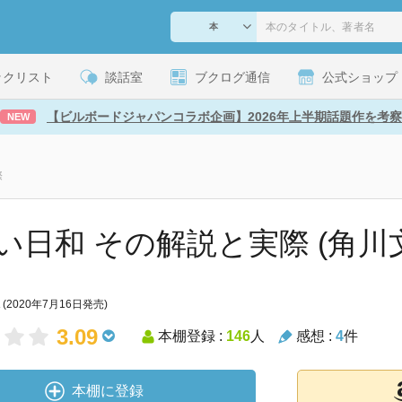
ックリスト
談話室
ブクログ通信
公式ショップ
【ビルボードジャパンコラボ企画】2026年上半期話題作を考察
NEW
際
い日和 その解説と実際 (角川
(2020年7月16日発売)
3.09
本棚登録 :
146
人
感想 :
4
件
本棚に登録