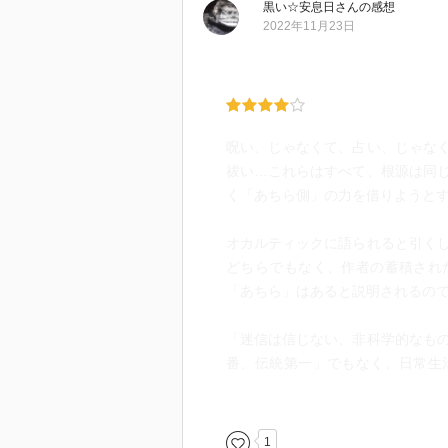
黒い☆安息日
さん
の感想
2022年11月23日
呪い、じゃなくて、占い、じゃな
祓い…これらはすべて、根源は同
く「あちら側」の力を借りようと
オカルティックに語られると引く
どちらでもなく、作者の蓄積され
「あちら」はあると説明されるの
「迷信は信じない、非科学的なも
番、伝統第一」でもなく、日常生
て、畏敬の気持ちを持ちつつ、不
る。
1