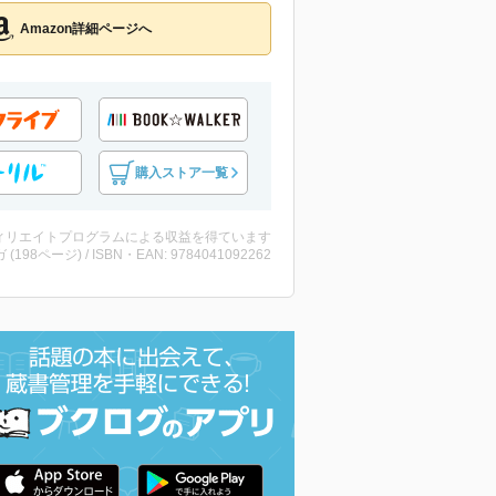
Amazon詳細ページへ
購入ストア一覧
ィリエイトプログラムによる収益を得ています
 (198ページ) / ISBN・EAN: 9784041092262