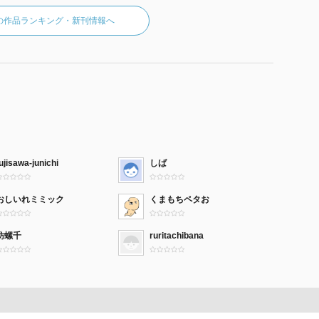
の作品ランキング・新刊情報へ
ujisawa-junichi
しば
おしいれミミック
くまもちペタお
紡螺千
ruritachibana