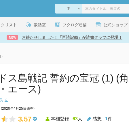
ックリスト
談話室
ブクログ通信
公式ショップ
お待たせしました！「再読記録」が読書グラフに登場！
NEW
)
ドス島戦記 誓約の宝冠 (1) 
・エース)
良
左
(2020年4月25日発売)
3.57
本棚登録 :
63
人
感想 :
1
件