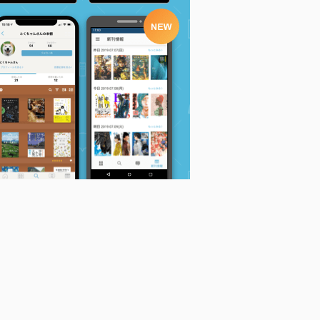
Venus Versus Virus(2)
東京レイヴンズ (5)
東京レイヴンズ (6)
V
(電撃コミックス)
(角川コミックス・エ
(角川コミックス・エ
鈴見敦
ース)
ース)
鈴見敦
鈴見敦