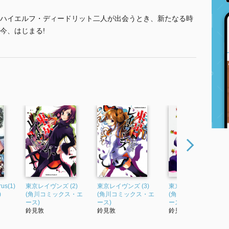
ハイエルフ・ディードリット二人が出会うとき、新たなる時
今、はじまる!
rus(1)
東京レイヴンズ (2)
東京レイヴンズ (3)
東京レイヴンズ (4)
)
(角川コミックス・エ
(角川コミックス・エ
(角川コミックス・エ
ース)
ース)
ース)
鈴見敦
鈴見敦
鈴見敦