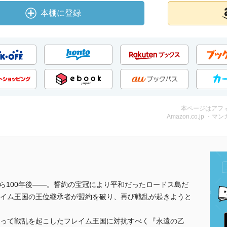
本棚に登録
本ページはアフ
Amazon.co.jp ・マンガ
物語から100年後――。誓約の宝冠により平和だったロードス島だ
イム王国の王位継承者が盟約を破り、再び戦乱が起きようと
って戦乱を起こしたフレイム王国に対抗すべく『永遠の乙