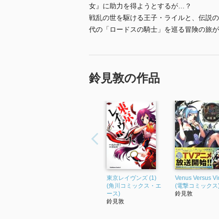
女』に助力を得ようとするが…？
戦乱の世を駆ける王子・ライルと、伝説の
代の「ロードスの騎士」を巡る冒険の旅が
鈴見敦の作品
東京レイヴンズ (1)
Venus Versus Vi
(角川コミックス・エ
(電撃コミックス
ース)
鈴見敦
鈴見敦