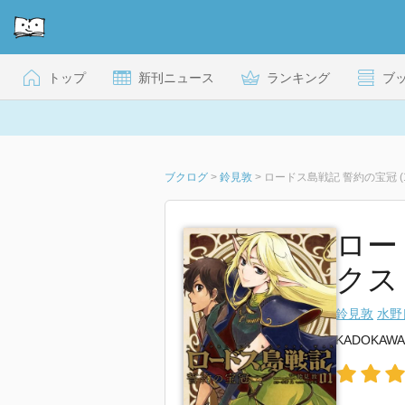
トップ
新刊ニュース
ランキング
ブ
ブクログ
>
鈴見敦
>
ロードス島戦記 誓約の宝冠 (1
ロー
クス
鈴見敦
水野
KADOKAWA