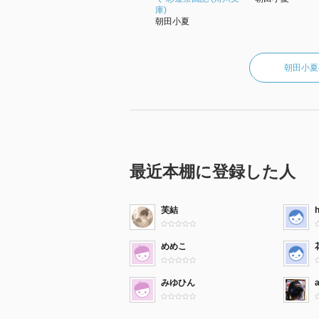
庫)
朝田小夏
朝田小夏
最近本棚に登録した人
芙結
めめこ
みゆひん