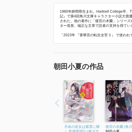
ただまだ不穏な影の伏線は残した
1980年静岡県生まれ。Hartnell College卒、T
記』で第4回角川文庫キャラクター小説大賞
新王の困難は続きそうだ。
された。他の著作に「後宮の木蘭」シリーズ
ただ主役カップルが彼のそばにい
ター造形、端正な文章で読者の支持を得てい
ではないだろうか。
「2023年 『香華宮の転生女官３』 で使わ
ただこき使われる機会も増えたよ
……頑張れ、主役カップル。
朝田小夏の作品
天命の巫女は紫雲に輝
後宮の木蘭 (角川
く 彩蓮景国記 (角川文
朝田小夏