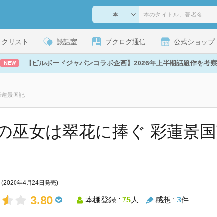
ックリスト
談話室
ブクログ通信
公式ショップ
【ビルボードジャパンコラボ企画】2026年上半期話題作を考察
NEW
彩蓮景国記
の巫女は翠花に捧ぐ 彩蓮景国記
)
(2020年4月24日発売)
3.80
本棚登録 :
75
人
感想 :
3
件