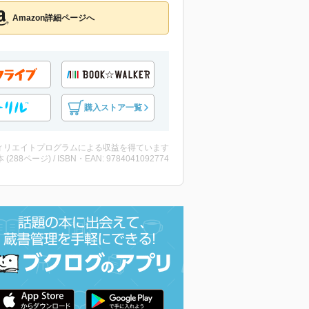
Amazon詳細ページへ
購入ストア一覧
ィリエイトプログラムによる収益を得ています
・本 (288ページ) / ISBN・EAN: 9784041092774