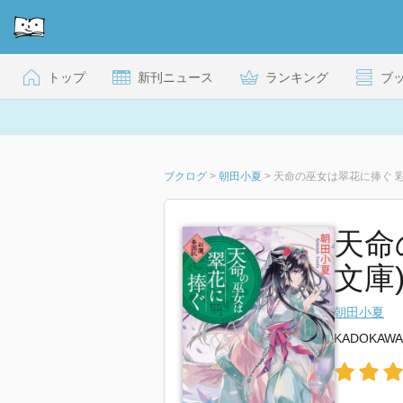
トップ
新刊ニュース
ランキング
ブ
ブクログ
>
朝田小夏
>
天命の巫女は翠花に捧ぐ 
天命
文庫
朝田小夏
KADOKAWA