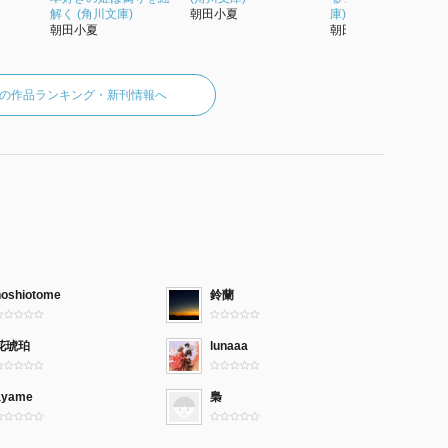
解く (角川文庫)
朝田小夏
庫)
朝田小夏
朝田小夏
の作品ランキング・新刊情報へ
hoshiotome
鈴蘭
花琥珀
lunaaa
ayame
梟