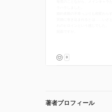
毎度のことながら、メインキャラ
ラハラしました。
婚約者殿の不幸っぷりも相変わら
冥婚に巻き込まれるとは……いざ
れのヒロインという感じでした。
髭面ですが。
そんな最中、彩蓮は巫官の試験も
と。
後宮の潜入操作までしているし、
0
ぎではないだろうか。
作中でも様々なキャラに心配され
がいないのは、確かに由々しき事
早く味方を増やしてくれ。
今回の黒幕もこれまた癖の強い…
王様が味方を増やせずにいる要因
著者プロフィール
った。
これで膿みは出し切ったと信じた