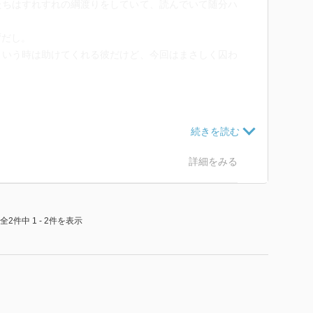
たちはすれすれの綱渡りをしていて、読んでいて随分ハ
ずだし。
という時は助けてくれる彼だけど、今回はまさしく囚わ
同時進行でこなしているので、何たるバイタリティか
王様よ、いくら味方がいないからって彼女をこき使いす
詳細をみる
ている王様だが、3巻になっても主人公たち以外に味方
態だと思うぞ。
全2件中 1 - 2件を表示
…そして、王族はどれだけ腐っているのかと。
はこういうところもあるのだろうなと不便に思ってしま
い。