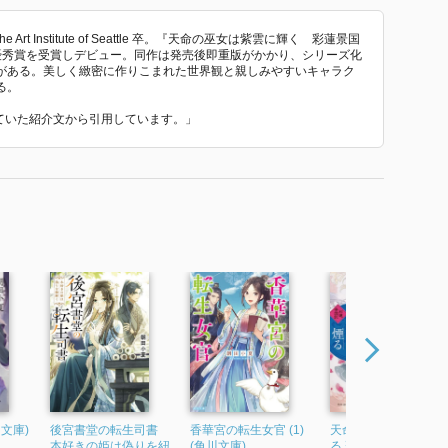
まま。
he Art Institute of Seattle 卒。『天命の巫女は紫雲に輝く 彩蓮景国
優秀賞を受賞しデビュー。同作は発売後即重版がかかり、シリーズ化
がある。美しく緻密に作りこまれた世界観と親しみやすいキャラク
られることにはなったので、それは少しは救いになるの
る。
れていた紹介文から引用しています。」
うな気がしないでもない。
文庫)
後宮書堂の転生司書
香華宮の転生女官 (1)
天命の巫女は白雨に
本好きの姫は偽りを紐
(角川文庫)
る 彩蓮景国記 (角川文