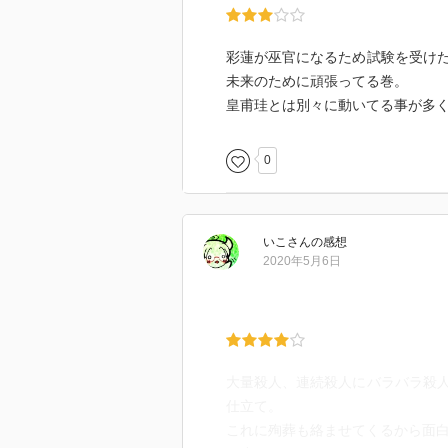
彩蓮が巫官になるため試験を受け
未来のために頑張ってる巻。
皇甫珪とは別々に動いてる事が多
0
いこ
さん
の感想
2020年5月6日
大量殺人、連続殺人にバラバラ殺
仕立て。
これに殉葬も絡ませてくるから面