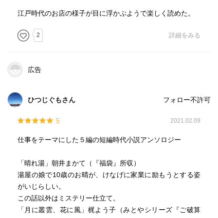
江戸時代のお店の様子が目に浮かぶようで楽しく読めた。
2
詳細をみる
広告
ひつじぐもさん
フォロー不許可
5
2021.02.09
仕事をテーマにした５編の短編時代小説アンソロジー
「晴れ湯」朝井まかて（『福袋』所収）
湯屋の娘で10歳のお晴が、けなげに家業に励もうとする姿
がいじらしい。
この話以外はミステリー仕立て。
「月に叢雲、花に風」梶よう子（みとやシリーズ『ご破算