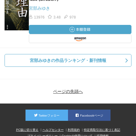
宮部みゆき
13976
3.48
978
宮部みゆきの作品ランキング・新刊情報
ページの先頭へ
Twitterフォロー
Facebookページ
PC版に切り替え
ヘルプセンター
利用規約
特定商取引法に基づく表記
プライバシーポリシー
Cookieの使用について
採用情報