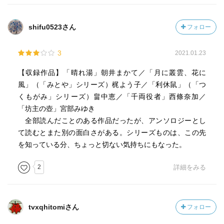
材木問屋田家の主は、疫病を避ける方法を知っていて、
人々の救済に力を尽くす。家族を失ったが命を救われて田
shifu0523さん
フォロー
家に奉公したおつぎは、主が持つ掛け軸の絵に書かれてい
る壺に入っている男が見えたが、他の人には見えなかっ
3
2021.01.23
た。おつぎは主から重大なことを明かされ、次の代を託さ
れることになる。
【収録作品】「晴れ湯」朝井まかて／「月に叢雲、花に
風」（「みとや」シリーズ）梶よう子／「利休鼠」（「つ
くもがみ」シリーズ）畠中恵／「千両役者」西條奈加／
「坊主の壺」宮部みゆき
全部読んだことのある作品だったが、アンソロジーとし
て読むとまた別の面白さがある。シリーズものは、この先
を知っている分、ちょっと切ない気持ちにもなった。
2
詳細をみる
tvxqhitomiさん
フォロー