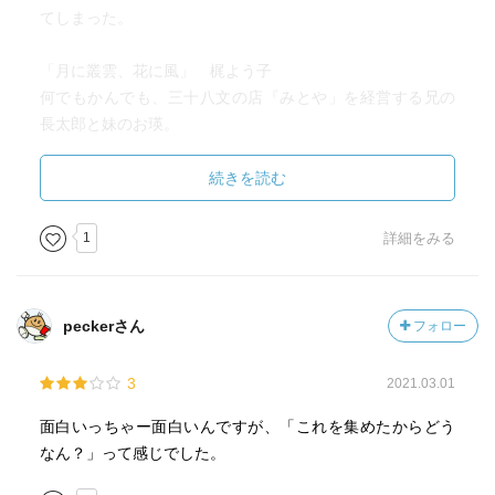
てしまった。
「月に叢雲、花に風」 梶よう子
何でもかんでも、三十八文の店『みとや」を経営する兄の
長太郎と妹のお瑛。
今の100円ショップのような店である。
兄の仕入れた守り刀を 家に置いて、夜を過ごしたお瑛
続きを読む
は、カタカタなる音に怖さを感じる。
その上に、湯屋で、守り刀の怖い噂話に、余計、怖さを募
1
詳細をみる
らせるのだが、・・・・
ご隠居が、連子格子窓の格子が、緩んでカタカタなるの
と、守り刀は、持ち主を守る役目と、・・・・
peckerさん
フォロー
身寄りの少ない兄妹に、話相手になってくれるご隠居さん
が、居て、心強い！と、思った。
3
2021.03.01
「利休鼠」 畠中恵
面白いっちゃー面白いんですが、「これを集めたからどう
初め、着物の色の話かと、思っていたのだが、作者を見れ
なん？」って感じでした。
ば、畠中恵氏。