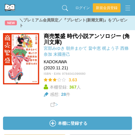
ログイン
新規会員登録
＼プレミアム会員限定／『プレゼント(新潮文庫)』をプレゼン
NEW
ト
商売繁盛 時代小説アンソロジー (角
川文庫)
宮部みゆき
朝井まかて
畠中恵
梶よう子
西條
奈加
末國善己
KADOKAWA
(2020.11.21)
ISBN・EAN:
9784041096680
3.63
本棚登録:
367
人
感想:
28
件
本棚に登録する