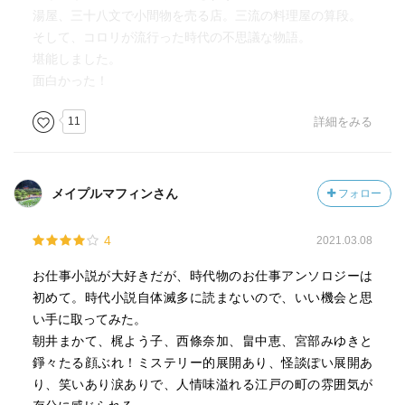
湯屋、三十八文で小間物を売る店。三流の料理屋の算段。
そして、コロリが流行った時代の不思議な物語。
堪能しました。
面白かった！
11
詳細をみる
メイプルマフィンさん
フォロー
4
2021.03.08
お仕事小説が大好きだが、時代物のお仕事アンソロジーは
初めて。時代小説自体滅多に読まないので、いい機会と思
い手に取ってみた。
朝井まかて、梶よう子、西條奈加、畠中恵、宮部みゆきと
錚々たる顔ぶれ！ミステリー的展開あり、怪談ぽい展開あ
り、笑いあり涙ありで、人情味溢れる江戸の町の雰囲気が