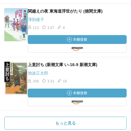
関越えの夜 東海道浮世がたり (徳間文庫)
澤田瞳子
113
3.57
8
上意討ち (新潮文庫 い-16-9 新潮文庫)
池波正太郎
256
3.31
16
もっと見る