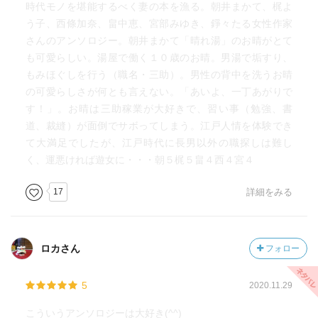
時代モノを堪能するべく妻の本を漁る。朝井まかて、梶よ
う子、西條加奈、畠中恵、宮部みゆき、錚々たる女性作家
さんのアンソロジー。朝井まかて「晴れ湯」のお晴がとて
も可愛らしい。湯屋で働く１０歳のお晴。男湯で垢すり、
もみほぐしを行う（職名・三助）。男性の背中を洗うお晴
の可愛らしさが何とも言えない。「あいよ、一丁あがりで
す！」。お晴は三助稼業が大好きで、習い事（勉強、書
道、裁縫）が面倒でサボってしまう。江戸人情を体験でき
て大満足でしたが、江戸時代に長男以外の職探しは難し
く、運悪ければ遊女に・・・朝５梶５畠４西４宮４
17
詳細をみる
ロカさん
フォロー
5
2020.11.29
こういうアンソロジーは大好き(^^)