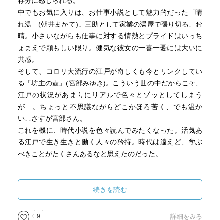
存分に感じられる。
中でもお気に入りは、お仕事小説として魅力的だった「晴
れ湯」(朝井まかて)。三助として家業の湯屋で張り切る、お
晴。小さいながらも仕事に対する情熱とプライドはいっち
ょまえで頼もしい限り。健気な彼女の一喜一憂には大いに
共感。
そして、コロリ大流行の江戸が奇しくも今とリンクしてい
る「坊主の壺」(宮部みゆき)。こういう世の中だからこそ、
江戸の状況があまりにリアルで色々とゾッとしてしまう
が…。ちょっと不思議ながらどこかほろ苦く、でも温か
い…さすが宮部さん。
これを機に、時代小説を色々読んでみたくなった。活気あ
る江戸で生き生きと働く人々の矜持。時代は違えど、学ぶ
べきことがたくさんあるなと思えたのだった。
続きを読む
9
詳細をみる