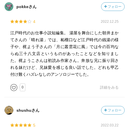
母と娘は、着道楽に芝居にうつつを抜かしているのだが、
pokkeさん
フォロー
その芝居の人役者の会食を この鱗やお店で、取り持って
もらう事に・・・・
4
2022.12.25
そんな中、落花生アレルギーの事件が起こるのだ
が、・・・・
江戸時代のお仕事小説短編集。 湯屋を舞台にした朝井まか
おんなの嫉妬からの出来事であり、八十八朗の機転で、役
てさんの「晴れ湯」では、柘榴口など江戸時代の銭湯の様
者とお内儀の不倫をうまく収める。
子や、梶よう子さんの「月に叢雲花に風」では今の百均な
しかし、めでたしめでたしの話なのだろうか？
らぬ三十八文店というものがあったことなどを知りまし
今の時代だったら、どうなのだろう。
た。梶ようこさんは初読み作家さん。奔放な兄に振り回さ
不倫を正当化のようにしているのが、少し合点が、いかな
れる妹だけど、兄妹愛を感じる良い話でした。どれも甲乙
いような気がした。
付け難くハズレなしのアンソロジーでした。
「坊主の壺」宮部みゆき
0
詳細をみる
この話は、読んだことが、ある。
今のコロナ禍にピッタリ。
材木屋問屋の主人 重蔵が、お救い小屋等を建造して、ボ
shushuさん
フォロー
ランティア活動をするのである。
質素・倹約・礼儀の商売の道徳を持ち合わせて、献身的な
5
2022.03.22
善意である。