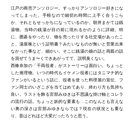
江戸の商売アンソロジー。すっかりアンソロジー好きにな
ってしまった。手軽なので細切れ時間に上手く合うこら
か、それともせっかちになっているのか。朝井まかては銭
湯物。当時の銭湯が目の前に現れるかのように詳細。特
に、囲碁をやったり、物を売ったりする社交場があったこ
と、湯屋株という証明書？みたいなものが無いと営業出来
なかった事など、細かい。そこに銭湯の娘の話と両親の話
を混ぜてうま〜くできあがってて、説明臭くない。
西條奈加の「千両役者」がストーリーは面白い。ちょっと
した推理物。いつの時代もイケメン役者にはタニマチ的な
ファンがいるという話に、役者を使った料理屋の宣伝、フ
ァン同士のいざこざを当てはめてあり、終わり方も気持ち
良い。ラストを飾る宮部みゆきは不思議な掛け軸とコレラ
の流行の話。ちょっと妖的な要素も…このなんとも言えな
い奥の深さは宮部みゆきならでは？現在の状況とも重な
り、昔はどれほど大変だったろうと思う。