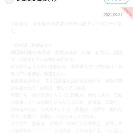
2021.09.21
大好きな 女性時代小説家の時代小説アンソロジーであ
る。
「晴れ湯」朝井まかて
神田松田長の松乃湯 経営夫婦の一人娘 お晴は、10歳
で、三助をしている事から始まる。
金太郎のような赤い前掛けを 首の後ろで、紐で括り、頑
張っている姿は、微笑ましい。
湯屋株も持たず、亭主は道楽を決め込み働かず、母親の苦
労を見かねて、お晴は、優しい子である。
手習いも、他の子供とちょっと距離が、離れて居り、三助
で頑張っているお晴をからかうせいか、お晴は、三助で、
頑張るのだが、小火を出したり、母親が、心労で、倒れた
りで、父親に、仕事が、バトンタッチされる。
さてさて、お晴は、父親が、仕事に三日坊主と、推測して
いるのだが、・・・・この先は、どうなる？と、つい思っ