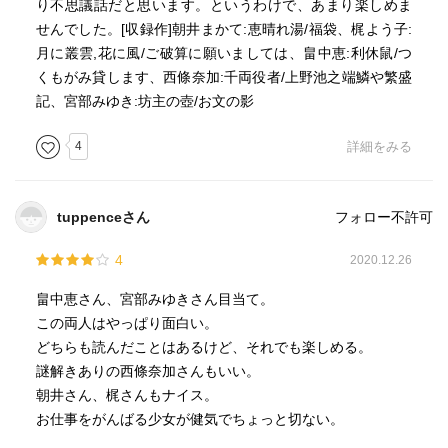
り不思議話だと思います。というわけで、あまり楽しめま
せんでした。[収録作]朝井まかて:恵晴れ湯/福袋、梶よう子:
月に叢雲,花に風/ご破算に願いましては、畠中恵:利休鼠/つ
くもがみ貸します、西條奈加:千両役者/上野池之端鱗や繁盛
記、宮部みゆき:坊主の壺/お文の影
4
詳細をみる
tuppenceさん
フォロー不許可
4
2020.12.26
畠中恵さん、宮部みゆきさん目当て。
この両人はやっぱり面白い。
どちらも読んだことはあるけど、それでも楽しめる。
謎解きありの西條奈加さんもいい。
朝井さん、梶さんもナイス。
お仕事をがんばる少女が健気でちょっと切ない。