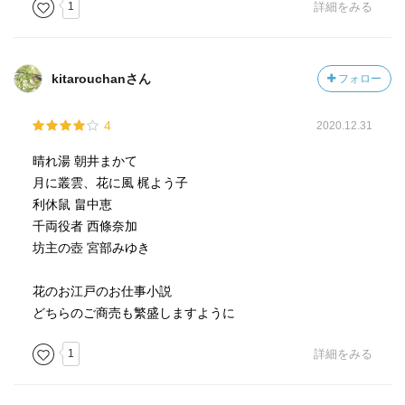
これは、付喪神の話と、直ぐに理解。
1
詳細をみる
古道具損料屋『出雲屋』を経営する清二とお紅。
今のレンタルショップのような店。
清二が、商売の常連さんの遊女から、困っている武士の勝
kitarouchanさん
フォロー
三郎を紹介されるのだが、養子に行く先から預かった鼠の
根付が、足が生えて、遁走してしまい、探して欲し
4
2020.12.31
い・・・と言う難題を持ちこまれてしまう。
縁組の相手の娘は、元の許嫁を見て、自分に見向きもしな
晴れ湯 朝井まかて
いし、兄は、弟の禄の高い縁組に嫉妬しており、父親は、
月に叢雲、花に風 梶よう子
勝手に縁組先を決めてしまうという、理不尽さに、どうと
利休鼠 畠中恵
でもしてくれ・・・と言う気持ちになっていたのだが、清
千両役者 西條奈加
二は、助言をする。
坊主の壺 宮部みゆき
相手の女性に「綺麗だ！！」と言いなさいと。
この時代に、男性で、武士が、このような言葉を使用しな
花のお江戸のお仕事小説
かったのだろうから、効果覿面かもしれない。
どちらのご商売も繁盛しますように
「千両役者」 西條奈加
1
詳細をみる
料理屋の「鱗や」は、再建に乗り出した若旦那の八十八朗
が、建具から、女中の着物迄、新しくしてしまう。