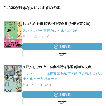
この本が好きな人におすすめの本
おつとめ 仕事 時代小説傑作選 (PHP文芸文庫)
アンソロジー 宮部みゆき 永井紗耶子
270
3.60
16
江戸夕しぐれ 市井稼業小説傑作選 (学研M文庫)
アンソロジー 山本周五郎 池波正太郎 平岩弓枝 宮部み
ゆき 山本一力 縄田一男
41
3.11
3