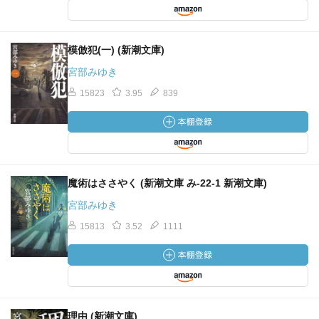
模倣犯(一) (新潮文庫)
宮部みゆき
15823
3.95
839
魔術はささやく (新潮文庫 み-22-1 新潮文庫)
宮部みゆき
15813
3.52
1111
理由 (新潮文庫)