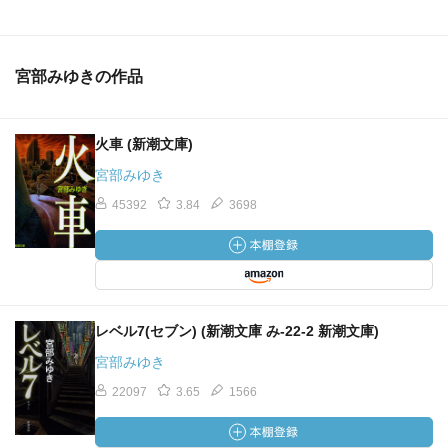
宮部みゆきの作品
火車 (新潮文庫)
宮部みゆき
45392
3.84
3698
レベル7(セブン) (新潮文庫 み-22-2 新潮文庫)
宮部みゆき
22097
3.65
1566