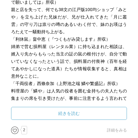
で願いましては』所収）
親と店を失って、何でも38文の江戸版100均ショップ「みと
や」を立ち上げた兄妹だが、兄が仕入れてきた「月に叢
雲」の守り刀は祟りの噂のあるいわく付で、妹のお瑛はう
ろたえて一騒動持ち上がる。
「利休鼠」畠中恵（『つくもがみ貸します』所収）
姉弟で営む損料屋（レンタル業）に持ち込まれた相談は、
婿入り先からもらった当主の証の鼠の根付けが、自分で動
いていなくなったという話で、損料屋の付喪神（百年を経
てあやかしになった道具）たちが情報収集すると、真相は
意外なことに。
「千両役者」西條奈加（上野池之端 鱗や繁盛記』所収）
料理屋の「鱗や」は人気の役者を囲む金持ちの夫人たちの
集まりの席を引き受けたが、事前に注意するよう言われて
いた落花生アレルギーで参会者が倒れた。若旦那の八十八
朗は犯人を推理し、大事にならないにきっちり解決策まで
続きを読む
手を回す。
「坊主の壺」宮部みゆき（『お文の影』所収）
2
詳細をみる
ちょっと怖い怪談仕立て。