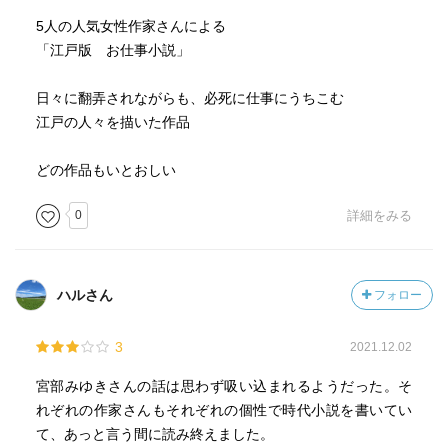
掛け軸に描かれた壺の怪異に、お救い小屋で、世話にな
5人の人気女性作家さんによる
り、その後、重蔵から、奉公人になったおつぎは、その異
「江戸版 お仕事小説」
様なお坊さんが、見えるのである。
そのお坊さんの言い伝えで、おつぎは、若旦那の嫁にな
日々に翻弄されながらも、必死に仕事にうちこむ
り、重蔵の後を継ぐことになっていく。
江戸の人々を描いた作品
摩訶不思議な話なのだが、掛け軸のお坊さんが、重蔵の顔
になっている事に、少し、納得と安心と入り交じった話に
どの作品もいとおしい
なっている。
0
詳細をみる
どれもこれも、面白い。
バッサバッサと、剣豪の話でなく、お仕事小説なのだが、
何故か、安心しながら、読んでいた。
ハルさん
フォロー
3
2021.12.02
宮部みゆきさんの話は思わず吸い込まれるようだった。そ
れぞれの作家さんもそれぞれの個性で時代小説を書いてい
て、あっと言う間に読み終えました。