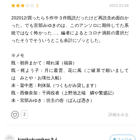
3
2021.01.04
202012/買ったら５作中３作既読だったけど再読含め面白か
った。でも宮部みゆきのは、このアンソロに期待してた系
統ではなく怖かった…。編者によるとコロナ渦前の選択だ
ったそうでそういうとこも余計にゾッとした。
※メモ
既・朝井まかて：晴れ湯（福袋）
既・梶よう子：月に叢雲、花に風（ご破算で願いまして
は みとや・お瑛仕入帖）
未・畠中恵：利休鼠（つくもがみ貸します）
既・西條奈加：千両役者（上野池之端 鱗や繁盛記）
未・宮部みゆき：坊主の壺（ばんば憑き）
2
詳細をみる
kimikokumikenさん
フォロー