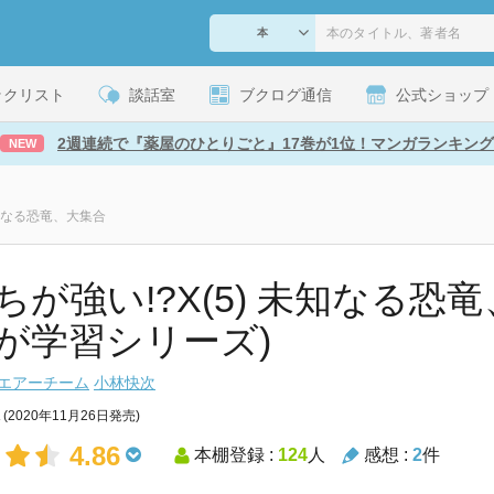
ックリスト
談話室
ブクログ通信
公式ショップ
2週連続で『薬屋のひとりごと』17巻が1位！マンガランキング
NEW
未知なる恐竜、大集合
ちが強い!?X(5) 未知なる恐竜
が学習シリーズ)
エアーチーム
小林快次
(2020年11月26日発売)
4.86
本棚登録 :
124
人
感想 :
2
件