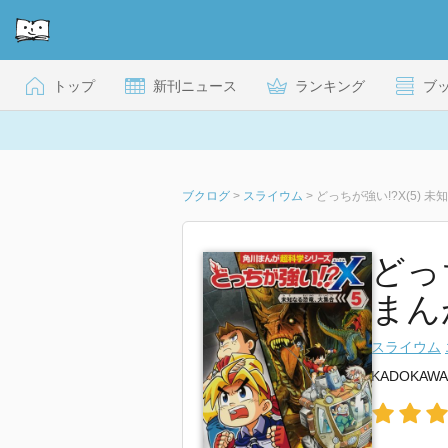
トップ
新刊ニュース
ランキング
ブ
ブクログ
>
スライウム
>
どっちが強い!?X(5) 
どっ
まん
スライウム
KADOKAWA