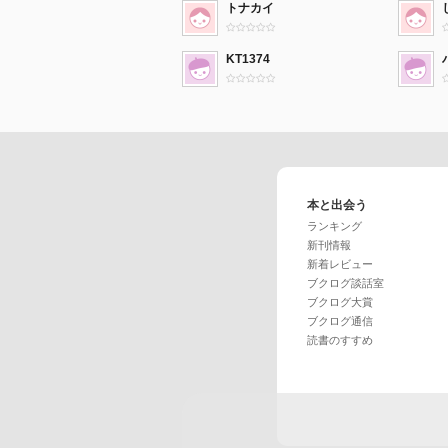
トナカイ
KT1374
本と出会う
ランキング
新刊情報
新着レビュー
ブクログ談話室
ブクログ大賞
ブクログ通信
読書のすすめ