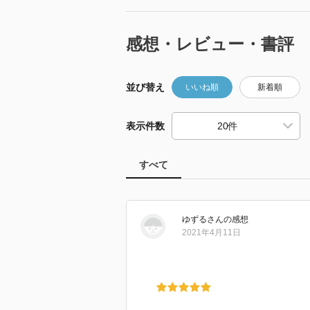
感想・レビュー・書評
並び替え
いいね順
新着順
表示件数
すべて
ゆずる
さん
の感想
2021年4月11日