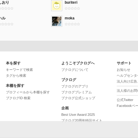
しおり
buriteri
ハル
moka
本を探す
ようこそブクログへ
サポート
キーワードで検索
ブクログについて
お知らせ
タグから検索
ヘルプセンタ
ブクログ
法人向け広告
本棚を探す
ブクログのアプリ
法人様のお問
プロフィールから本棚を探す
ブクログプレミアム
ブクログID 検索
ブクログ公式ショップ
公式Twitter
Facebookペ
企画
Best User Award 2025
ブクログ20周年特設サイト