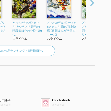
ゴリ
どっちが強い!? カマ
どっちが強い!? サメv
どっちが強い!? ヘビv
とパワ
キリvsサソリ 最強の
sメカジキ 海の頂上決
sワニ 丸のみ動物の決
川まん
暗殺者はだれだ!? (10)
戦 (角川まんが学習シ
闘 (角川まんが学習シ
(...
リーズ)
リーズ)
スライウム
スライウム
スライウム
ムの作品ランキング・新刊情報へ
山口陽平
kohchisholib