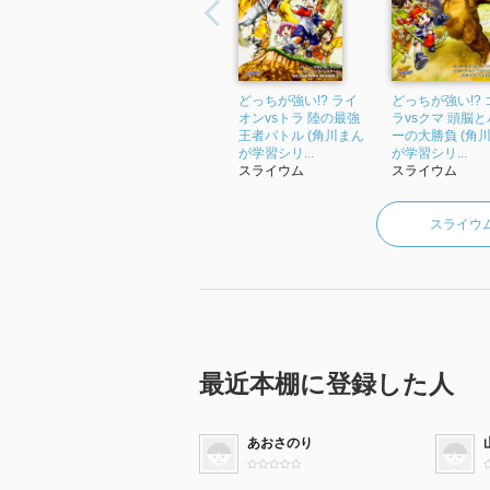
どっちが強い!? ライ
どっちが強い!? 
オンvsトラ 陸の最強
ラvsクマ 頭脳
王者バトル (角川まん
ーの大勝負 (角
が学習シリ...
が学習シリ...
スライウム
スライウム
スライウ
最近本棚に登録した人
あおさのり