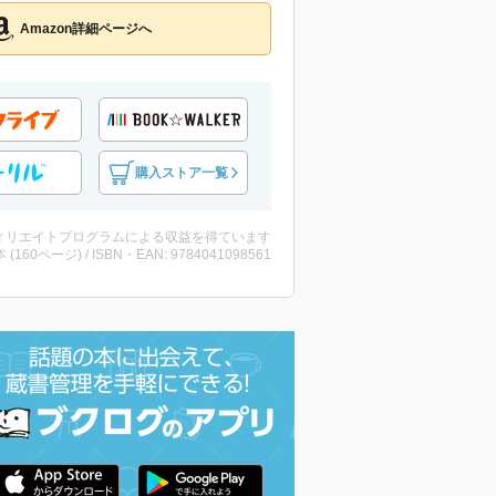
Amazon詳細ページへ
購入ストア一覧
ィリエイトプログラムによる収益を得ています
・本 (160ページ) / ISBN・EAN: 9784041098561