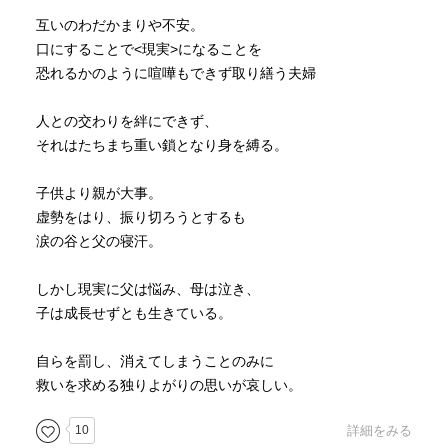
互いのわだかまりや不安。
口にすることで<現実>になることを
恐れるかのように喧嘩もできず取り繕う夫婦
人との交わりを絆にできず、
それはたちまち重い鎖となり身を縛る。
子供より親が大事。
虚勢をはり、振り切ろうとするも
涙の谷と父の寝汗。
しかし現実に父は悩み、母は泣き、
子は成長せずとも生きている。
自らを罰し、消えてしまうことのみに
救いを求める独りよがりの思いが哀しい。
10
詳細をみる