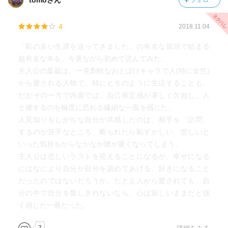
tomoさん
フォロー
4
2018.11.04
「恥の多い生涯を送ってきました」の有名な冒頭で始まる
超有名な本を、今更ながら初めて読んでみた。
主人公の葉蔵は、一見剽軽なおとぼけキャラで人(特に女性)
から愛される人物で、時にヒモのように生活することも。
だがその一方で内面では、自己肯定感が著しく欠如し、人
と接するのを極度に恐れる繊細な一面を感じた。
人見知りをしがちな自分が共感したのは、相手を「訪問」
するのが苦手なところ。断られたら恥ずかしい、悲しいと
いった気持ちからなかなか腰が重くなってしまう。
主人公は悲しいラストを迎えることになるが、幸せになる
にはなにより自分が自分を認めてあげる、好きになること
だったのではないだろうか。たとえ人から愛されても、自
分の中で自分を愛しきれないなら、心は寂しいままだと強
く感じた一冊だった。