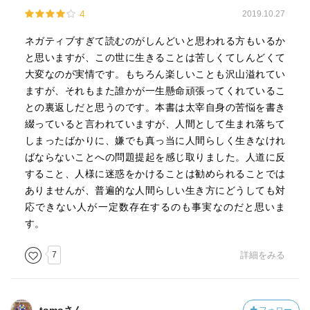
らなかったからではなくて、さすがだなと感心する反面、
4
2019.10.27
大変な人生だなぁ困った性格だなぁと客観視してしまっ
て。あまり入り込めなかった。その感覚こそ太宰が狙った
ネガティブすぎて読むのがしんどいと思われる方もいるか
ものかもしれない。大袈裟な悲劇は喜劇、というか。
と思いますが、この世に生きることは苦しくてしんどくて
大変なのが実情です。もちろん楽しいことも沢山溢れてい
心中未遂後に入院した病院の窓から、かもめが「女」の字
ますが、それもまた誰かが一生懸命頑張ってくれているこ
を書いて飛んでいる描写が、個人的に好きです。
との裏返しだと思うのです。本書は太宰自身の苦悩を書き
綴っていると言われていますが、人間として生まれ落ちて
しまったばかりに、嫌でも真っ当に人間らしく生きなけれ
ばならないことへの問題提起を感じ取りました。人道に反
すること、人様に迷惑をかけることは勧められることでは
ありませんが、普遍的な人間らしい生き方にどうしても対
応できない人が一定数存在するのも事実なのだと思いま
す。
7
詳細をみる