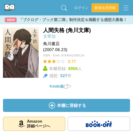
ログイン
新規会員登録
「ブクログ・ブック第二弾」制作決定＆掲載する感想大募集！
NEW
人間失格 (角川文庫)
太宰治
角川書店
(2007.06.23)
ISBN・EAN:
9784041099124
3.77
本棚登録:
8956
人
感想:
527
件
Kindle版
本棚に登録する
Amazon
詳細ページへ