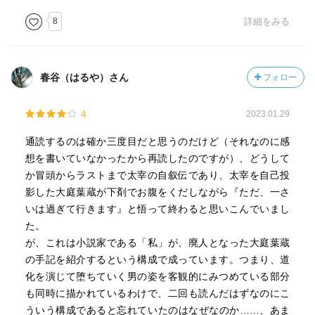
8
詳細をみる
春谷（はるや）さん
フォロー
4
2023.01.29
通読するのは確か三度目だと思うのだけど（それなのに感
想を書いていなかったから再読したのですが）、どうして
か冒頭からラストまで太宰の自叙伝であり、太宰を自己投
影した大庭葉蔵が下剤でお腹をくだしながら『ただ、一さ
いは過ぎて行きます』と悟って終わると思いこんでいまし
た。
が、これは小説家である「私」が、廃人となった大庭葉蔵
の手記を紹介するという構成で成っています。つまり、道
化を演じて堕ちていく男の姿を客観的にみつめている部分
も同時に描かれているわけで、二回も読んだはずなのにこ
ういう構成であると忘れていたのはなぜなのか……、あま