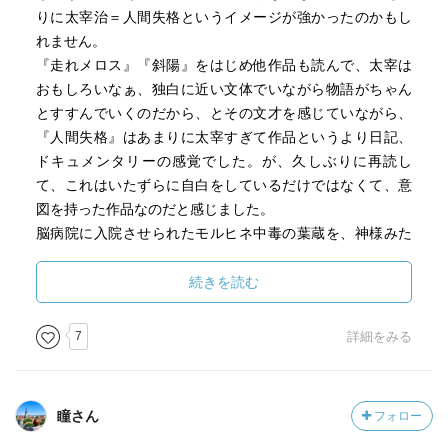
りに太宰治＝人間失格というイメージが強かったのかもし
れません。
『走れメロス』『斜陽』をはじめ他作品も読んで、太宰は
おもしろいなぁ、独白に近い文体でいながら物語がちゃん
とすすんでいくのだから、とその文才を感じていながら、
『人間失格』はあまりに太宰すぎて作品というより日記、
ドキュメンタリーの感覚でした。が、久しぶりに再読し
て、これはいたずらに自白をしているだけではなくて、意
図を持った作品なのだと感じました。
脳病院に入院させられたモルヒネ中毒の葉蔵を、神様みた
いにいい子だったと語るバアのマダム。手記を書き終えて
から十年が経過しており、その十年は空白。ただ、一さい
続きを読む
は過ぎて行ったのでしょう。喜劇も悲劇も、恋も生死も。
描かれていない十年間にこそ、この作品の核があるのかも
7
詳細をみる
しれません。
というわけで、可も不可もなく過ぎゆく、のっぺりとした
瞳さん
フォロー
印象の作品でした。うーん、感想を書きにくいです。つま