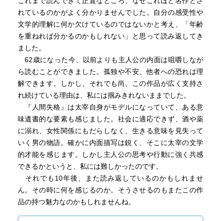
これまで読んできて正直なところ、なぜこれほど名作とさ
れているのかがよく分かりませんでした。自分の感受性や
本作は実在の人物の手記を基に太宰が自身の半生を投影し
文学的理解に何か欠けているのではないかと考え、「年齢
て書いたものらしい。
を重ねれば分かるのかもしれない」と思って読み返してき
太宰の実体験、彼自身が実際に味わった苦しみを反映して
ました。
いるからこそ、本作はリアリティがあり、読者の心を揺さ
62歳になった今、以前よりも主人公の内面は咀嚼しなが
ぶるのかもしれない。
ら読むことができました。孤独や不安、他者への恐れは理
解できます。しかし、それでも尚、この作品が広く支持さ
作中の男の登場人物は、すべからく葉蔵の「敵」である。
れ続けている理由は、私には掴みきれないままでした。
全員が葉蔵を憎んでおり、苦しめようとする(と、彼は感じ
『人間失格』は太宰自身がモデルになっていて、ある意
ている)。
味遺書的な要素も感じました。社会に適応できず、酒や薬
対して、女はすべてが「味方」である。彼を助け、救おう
に溺れ、女性関係にもだらしなく、生きる意味を見失って
とする。
いく男の物語。確かに内面描写は鋭く、そこに太宰の文学
的才能を感じます。しかし主人公の思考や行動に強く共感
だが、彼自身は女に好かれていることは自覚しているが、
できるかというと、私には難しかったのです。
助けられたとは思っていない。むしろ「つけ込まれた」と
それでも10年後、また読み返しているのかもしれませ
いう表現をしており、ここにも被害者意識が垣間見える。
ん。その時に何を感じるのか。そうさせるのもまたこの作
品の持つ魅力なのかもしれませんね。
葉蔵は即物的な営みに興味を持つことができず、自分自身
も周りも顧みることなく退廃的な生き方をする。一方で神