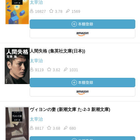
太宰治
16827
3.78
1569
人間失格 (集英社文庫(日本))
太宰治
9119
3.62
1031
ヴィヨンの妻 (新潮文庫 た-2-3 新潮文庫)
太宰治
8817
3.68
680