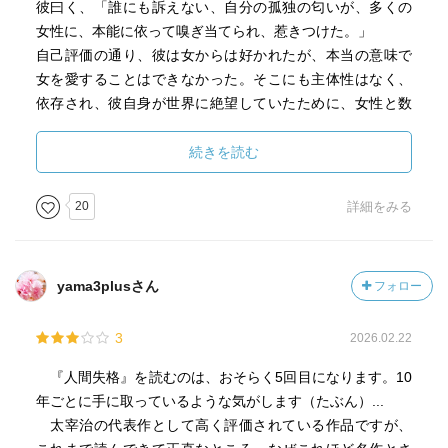
彼曰く、「誰にも訴えない、自分の孤独の匂いが、多くの
女性に、本能に依って嗅ぎ当てられ、惹きつけた。」
自己評価の通り、彼は女からは好かれたが、本当の意味で
女を愛することはできなかった。そこにも主体性はなく、
依存され、彼自身が世界に絶望していたために、女性と数
度の自殺未遂を起こす。
続きを読む
女は死んだが、自分は死ぬことができず、この出来事に深
く傷つけられた葉蔵はやがて酒と薬に溺れるようになる。
20
詳細をみる
以上が本作のあらすじである。
yama3plusさん
フォロー
太宰治の小説をまともに読んだのは初めてだった。
3
2026.02.22
感想を一言で述べるとすると、非常に重い小説だった。
『人間失格』を読むのは、おそらく5回目になります。10
ストーリー自体が陰鬱であるのもそうだが、それ以上に、
年ごとに手に取っているような気がします（たぶん）...
一文すべてにパンチの重さがあると感じた。故に、短い小
太宰治の代表作として高く評価されている作品ですが、
説でありながらも心に残る。