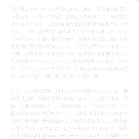
読む気にさせてもらった読友さんに感謝。太宰治の遺言と
も思える。（第一の手記）葉蔵はお道化ることこそ相手に
好かれると知る。これは厳格な父親の影響の結果かもしれ
ない。（第二の手記）お道化ている自分に対して「ワザ
（わざと）」と言い当てる竹一。見破られた敗北感から現
実逃避し酒に女に溺れていく。（第三の手記）アルコール
中毒、薬物中毒へと墜ちていき、最終的には精神病院へと
強制入院させられる。そんな葉蔵は女性から見て「神の
子」だったというバアのママ。葉蔵は父親からの影響を受
け、自分がなく、優し過ぎたのだろうか。④
さて、この本の解釈、以下の３つの仮説を立てました。仮
説①【悲劇】厳格な父親の影響により、この墜ち様は「斜
陽」の直治と重なり「弱さ故の優しさ」であり、そして人
間の末路をみた作品なのか？ 仮説②【喜劇】こんなあり
得ない自堕落な様を物語としてわざと作り出し、太宰が横
っ腹で笑い、ニヤニヤしながら完成させたのか？ 仮説
③【人格障害】葉蔵がボーダーライン＝境界性人格障害で