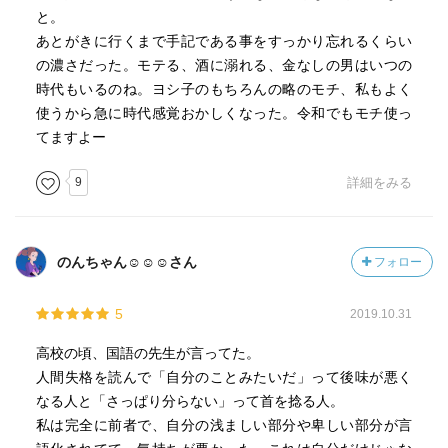
と。
あとがきに行くまで手記である事をすっかり忘れるくらい
の濃さだった。モテる、酒に溺れる、金なしの男はいつの
時代もいるのね。ヨシ子のもちろんの略のモチ、私もよく
使うから急に時代感覚おかしくなった。令和でもモチ使っ
てますよー
9
詳細をみる
のんちゃん☺︎☺︎☺︎さん
フォロー
5
2019.10.31
高校の頃、国語の先生が言ってた。
人間失格を読んで「自分のことみたいだ」って後味が悪く
なる人と「さっぱり分らない」って首を捻る人。
私は完全に前者で、自分の浅ましい部分や卑しい部分が言