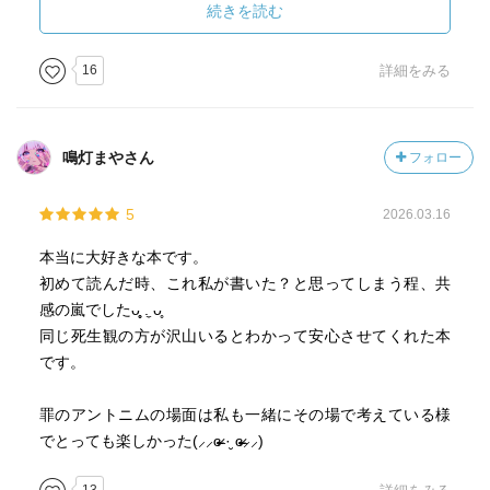
続きを読む
や罪など、抽象的概念に対する思考は好んで行う。作中で
もこのシーンが描かれる。
16
詳細をみる
個人的な感想として、葉蔵の「罪」はビジョンの欠乏であ
ると思う。
鳴灯まやさん
フォロー
葉蔵には欲望はあるが理想がない。
「こうなりたい」「これを成し遂げたい」という目標や野
5
2026.03.16
心がない。
本当に大好きな本です。
だから、その目的のために手段としての平易な生活を積み
初めて読んだ時、これ私が書いた？と思ってしまう程、共
上げることができない。その行為の意味が理解できないの
感の嵐でしたᴗ̥̥ .̼ ᴗ̥
だ。
同じ死生観の方が沢山いるとわかって安心させてくれた本
です。
「ビジョンがない人間は人間に非ず。人間失格。」
これが私が本作から鮮明に受け取ったメッセージのひとつ
罪のアントニムの場面は私も一緒にその場で考えている様
である。
でとっても楽しかった(⸝⸝ɞ̴̶̷ ·̮ ɞ̴̶̷⸝⸝)