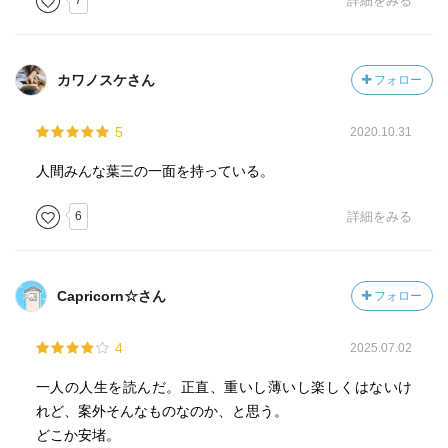
7
詳細をみる
カワノスケさん
フォロー
5
2020.10.31
人間みんな葉三の一面を持っている。
6
詳細をみる
Capricorn☆さん
フォロー
4
2025.07.02
一人の人生を読んだ。正直、重いし薄いし楽しくはないけ
れど、案外そんなものなのか、と思う。
どこか安堵。