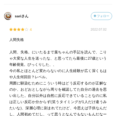
sariさん
フォロー
4
2022.07.02
人間失格
人間、失格。にいたるまで葉ちゃんの手記を読んで、こり
ゃ大変な人生を送ったな、と思ってたら最後に27歳という
年齢発覚。びっくりした、、
今の私とほとんど変わらないのに人生経験が広く深くもは
や人生何回目？レベル。
周囲に馴染むためにこういう時はどう反応するのが正解な
のか、おどおとしながら周りを確認してた自分の過去を思
い出した。自分以外は自然に反応できていることなのに私
は正しい反応か分からず(笑うタイミングが1人だけ違うみ
たいな)、深層心理に刻まれてたけど、今思えば子供なんだ
し、人間初めてだし、って思うとなんでもないもんだなー