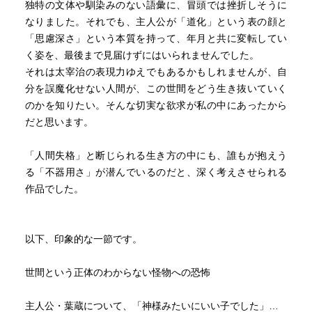
独特の文体や馴染みのない語彙に、冒頭では挫折しそうに
なりました。それでも、主人公が「道化」という表の顔と
「思慮深さ」という本質を持って、年月と共に変転してい
く姿を、最後まで見届けずにはいられませんでした。
それは太宰治の表現力ゆえでもあるかもしれませんが、自
分を誤魔化せない人間が、この世間をどう生き抜いていく
のかを知りたい。そんな切実な欲求が私の中にあったから
だと思います。
「人間失格」と断じられる生き方の中にも、誰もが抱えう
る「不器用さ」が潜んでいるのだと、深く考えさせられる
作品でした。
以下、印象的な一節です。
世間という正体のわからない怪物への恐怖
主人公・葉蔵について、「神様みたいにいい子でした」…