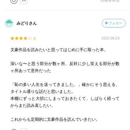
13
詳細をみる
同刊収録の『桜桃』も、短いストーリーでありながら主人
公の感情の揺れがよく描かれており、面白かった。こちら
の方が太宰の本質を素直に表している作品だと感じた。
みどりさん
フォロー
4
2022.06.23
文豪作品を読みたいと思ってはじめに手に取った本。
深いな〜と思う部分が数ヶ所。反対に少し笑える部分が数
ヶ所あって意外だった
「恥の多い人生を送ってきました。」確かにそう思える、
タイトル通りな話だと思いました。
本棚にずっと大切にしまっておきたくて、しばらく経って
からまた読み直したい。
これからも定期的に文豪作品を読んでいきたい。