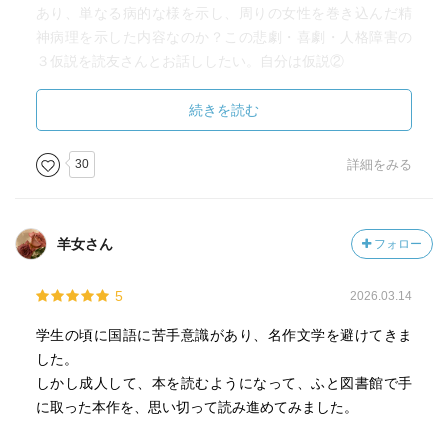
あり、単なる病的な様を示し、周りの女性を巻き込んだ精
神病理を示した内容なのか？この悲劇・喜劇・人格障害の
３仮説を読友さんとお話ししたい。自分は仮説②
続きを読む
30
詳細をみる
羊女さん
フォロー
5
2026.03.14
学生の頃に国語に苦手意識があり、名作文学を避けてきま
した。
しかし成人して、本を読むようになって、ふと図書館で手
に取った本作を、思い切って読み進めてみました。