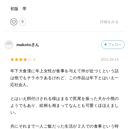
初版 帯
0
詳細をみる
makotoさん
フォロー
4
2021.04.14
年下大食漢に年上女性が食事を与えて仲が近づくという話
は他でもチラホラあるけれど、この作品は年下とはいえ一
応社会人。
とはいえ餌付けされる様はまるで尻尾を振った犬か小熊の
ようでもあり、絵柄も相まってなんとも可愛くほほえまし
い。
共にそれまで一人ご飯だった生活が２人での食事という時