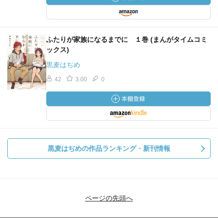
ふたりが家族になるまでに １巻 (まんがタイムコミ
ックス)
黒麦はぢめ
42
3.00
0
黒麦はぢめの作品ランキング・新刊情報
ページの先頭へ