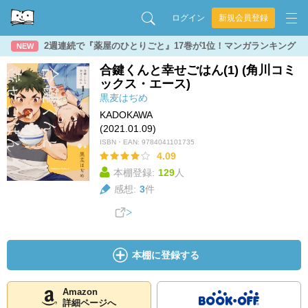
ログイン
新規会員登録
2週連続で『薬屋のひとりごと』17巻が1位！マンガランキング
NEW
合鍵くんと幸せごはん(1) (角川コミ
ックス・エース)
黒麦はぢめ
KADOKAWA
(2021.01.09)
ISBN・EAN:
9784041101735
4.09
本棚登録:
129
人
感想:
3
件
本棚に登録する
Amazon
詳細ページへ