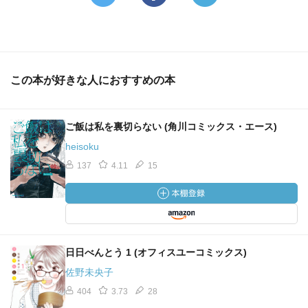
この本が好きな人におすすめの本
ご飯は私を裏切らない (角川コミックス・エース)
heisoku
137
4.11
15
日日べんとう 1 (オフィスユーコミックス)
佐野未央子
404
3.73
28