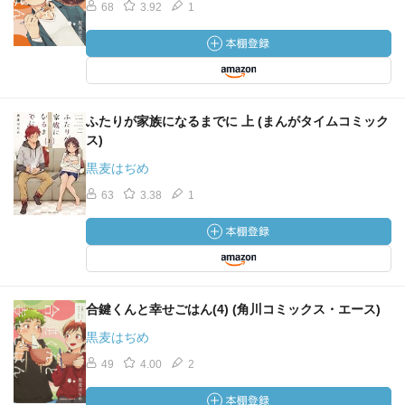
68
3.92
1
ふたりが家族になるまでに 上 (まんがタイムコミック
ス)
黒麦はぢめ
63
3.38
1
合鍵くんと幸せごはん(4) (角川コミックス・エース)
黒麦はぢめ
49
4.00
2