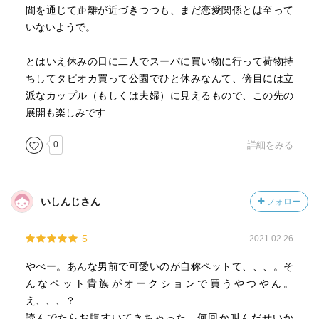
間を通じて距離が近づきつつも、まだ恋愛関係とは至って
いないようで。
とはいえ休みの日に二人でスーパに買い物に行って荷物持
ちしてタピオカ買って公園でひと休みなんて、傍目には立
派なカップル（もしくは夫婦）に見えるもので、この先の
展開も楽しみです
0
詳細をみる
いしんじさん
フォロー
5
2021.02.26
やべー。あんな男前で可愛いのが自称ペットて、、、。そ
んなペット貴族がオークションで買うやつやん。
え、、、？
読んでたらお腹すいてきちゃった。何回か叫んだせいか