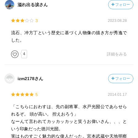
溢れ出る涙さん
フォロー
3
2023.08.28
流石、冲方丁という歴史に基づく人物像の描き方が秀逸で
した。
4
詳細をみる
izm2178さん
フォロー
5
2014.01.17
「こちらにおわすは、先の副将軍、水戸光圀公であらせら
れるぞ。 頭が高い。 控えおろう」
なーんて言われてカッカッカッと笑うお偉いさん、、、と
いう印象だった徳川光圀。
実はものすごく魅力的な偉人だった。宮本武蔵や天地明察