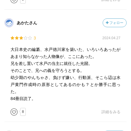
され、彼に勝つためにさらに猛勉強する。
詩で天下を取る、という目標を掲げて精進する。
あかたさん
フォロー
京の冷泉為景とも親交を深める。叔父の義直が危篤にな
3
2024.04.27
り、自分の出生の秘密と嫡男になった理由を聞かされる。
光圀は嫡男ではない自分が義に従う行動をするためには、
大日本史の編纂、水戸徳川家を築いた、いろいろあったが
自分の子を成さず、兄から養子を取り、血を戻すことで義
あまり知らなかった人物像が、ここにあった。
を貫こうとするが、京の近衛家より嫁取りの話が持ち上が
兄を差し置いて水戸の当主に就任した光圀。
る。
そのことで、兄への義を守ろうとする。
幼少期のやんちゃさ、負けず嫌い、行動派、そこら辺は水
光圀は義の話を婚姻の日に妻となった泰姫に話し、姫の持
戸黄門作成時の原形としてあるのかも？とか勝手に思っ
ち前の素直さで全てが受け入れられる。光圀は妻を同志を
た。
手に入れたかのような心持ちになり、安らかに時を過ご
84冊目読了。
す。
8
詳細をみる
江戸大火と林家の史書の焼失を経て、光圀は史書編纂の決
意をする。その後、泰姫や読耕斎との死別により、編纂事
業への思いを強くする。