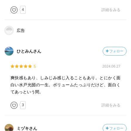
ずっと後、光圀が藩主となった後には兄の子を養子に迎え
三代目とした義の人である。
4
詳細をみる
光圀の青年時代。武士であるのに戦がない。これはこれで
ジレンマがかなりあったよう。そんな中、光圀は詩や史
広告
書、要するに文学で自らを高めていこうとする。町の居酒
屋や色町に身分を隠しては繰り出し世に云う傾奇者と交遊
を広げたりもする。この頃、宮本武蔵と出会う事件もあ
ひとみんさん
フォロー
り。
5
2024.06.27
成人した光圀。皇族から姫を嫁にとる。（この姫がすばら
しい！聡く優しく大きい人だ）この姫との結婚は二年半で
爽快感もあり、しみじみ感じ入ることもあり。とにかく面
終わるんだけど光圀は死ぬまで姫を愛するんだなぁ。
白い水戸光圀の一生。ボリュームたっぷりだけど、面白く
てあっという間。
猛烈に歴史や文学を学び詩の世界でも認められていく。ま
3
詳細をみる
た平等で論理的思考をもち、観察眼に優れ、媚びず恐れな
い行動力から大名からの信頼を得るばかりでなく江戸っ子
からも絶大なる人気を得る。（光圀は隠居までずっと江戸
暮らしなのね）その人気が、のちに将軍から疎まれる理由
ミヅキさん
フォロー