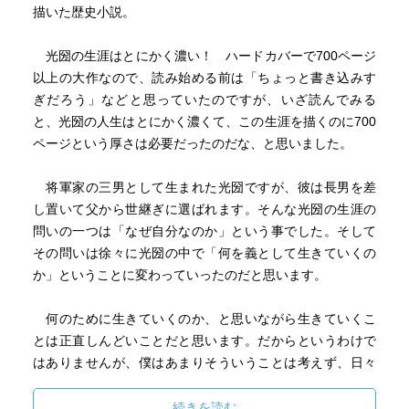
描いた歴史小説。
志半ばで世を去っていく人たちから託された思い。
義に生きる光圀は、それらを受け止めながら自分の道を模
光圀の生涯はとにかく濃い！ ハードカバーで700ページ
索していく。
以上の大作なので、読み始める前は「ちょっと書き込みす
自分の志と義の一致を求めて。
ぎだろう」などと思っていたのですが、いざ読んでみる
と、光圀の人生はとにかく濃くて、この生涯を描くのに700
ことに、終生のライバルであり友であった読耕斎との交流
ページという厚さは必要だったのだな、と思いました。
と、正妻の泰姫とのたった４年の夫婦生活が、どれほど光
圀の心を開放し、才能を伸ばしたことか。
将軍家の三男として生まれた光圀ですが、彼は長男を差
し置いて父から世継ぎに選ばれます。そんな光圀の生涯の
泰姫と左近の関係は、のちの『花とゆめ』の定子と清少納
問いの一つは「なぜ自分なのか」という事でした。そして
言に似ている。できた女官と才能あふれ心豊かな姫君。な
その問いは徐々に光圀の中で「何を義として生きていくの
るほど、ここから発展させたのか。
か」ということに変わっていったのだと思います。
光圀が誰かを殺害するシーンから始まり、誰を何のために
何のために生きていくのか、と思いながら生きていくこ
殺したのかを謎としながら進められるので、小説的興味も
とは正直しんどいことだと思います。だからというわけで
尽きないで読み進められるのだが、実はここも史実なんで
はありませんが、僕はあまりそういうことは考えず、日々
すよね。
を生きています。でも一方で光圀のような自分のやるべき
解釈が通説と逆なのに納得させられる筆力。
ことに対し、常に悩み、そしてそれに向かって生きていく
続きを読む