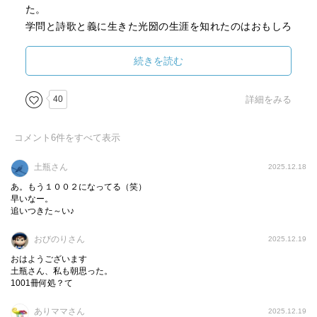
た。
学問と詩歌と義に生きた光圀の生涯を知れたのはおもしろ
かった。
しかし、光圀の義は子どもたちにとってはいい迷惑なので
続きを読む
は、、、？
40
詳細をみる
コメント
6
件をすべて表示
土瓶さん
2025.12.18
あ。もう１００２になってる（笑）
早いなー。
追いつきた～い♪
おびのりさん
2025.12.19
おはようございます
土瓶さん、私も朝思った。
1001冊何処？て
ありママさん
2025.12.19