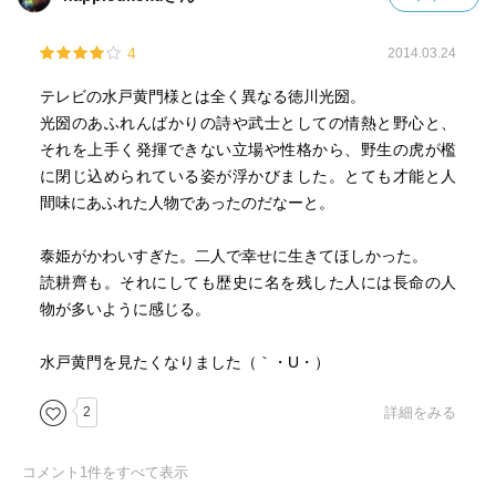
4
2014.03.24
テレビの水戸黄門様とは全く異なる徳川光圀。
光圀のあふれんばかりの詩や武士としての情熱と野心と、
それを上手く発揮できない立場や性格から、野生の虎が檻
に閉じ込められている姿が浮かびました。とても才能と人
間味にあふれた人物であったのだなーと。
泰姫がかわいすぎた。二人で幸せに生きてほしかった。
読耕齊も。それにしても歴史に名を残した人には長命の人
物が多いように感じる。
水戸黄門を見たくなりました（｀・U・）
2
詳細をみる
コメント
1
件をすべて表示