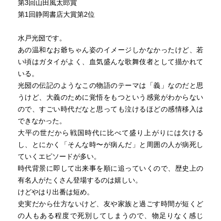
第3回山田風太郎賞
第1回静岡書店大賞第2位
水戸光圀です。
あの温和なお爺ちゃん姿のイメージしかなかったけど、若
い頃はガタイがよく、血気盛んな歌舞伎者として描かれて
いる。
光圀の伝記のようなこの物語のテーマは「義」なのだと思
うけど、大義のために覚悟をもつという感覚がわからない
ので、すごい時代だなと思っても泣けるほどの感情移入は
できなかった。
大平の世だから戦国時代に比べて盛り上がりには欠ける
し、とにかく「そんな時〜が病んだ」と周囲の人が病死し
ていくエピソードが多い。
時代背景に即して出来事を順に追っていくので、歴史上の
有名人がたくさん登場するのは嬉しい。
けどやはり出番は短め。
史実だから仕方ないけど、友や家族と過ごす時間が短くど
の人もある程度で死別してしまうので、物足りなく感じ