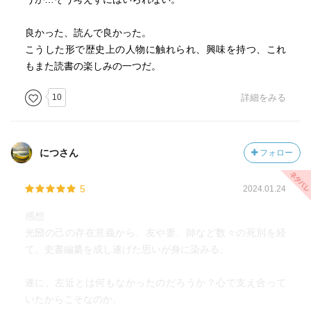
良かった、読んで良かった。
こうした形で歴史上の人物に触れられ、興味を持つ、これ
もまた読書の楽しみの一つだ。
10
詳細をみる
につさん
フォロー
5
2024.01.24
感想
光圀の己の存在意義から、友や妻、師など数々の死別を経
て、史書編纂を成し遂げた思いが身に染みる。
遂に、左近とは何もなかったのだろうか？心で支え合って
いたからこそなのか。