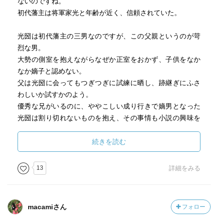
ないのですね。
初代藩主は将軍家光と年齢が近く、信頼されていた。
光圀は初代藩主の三男なのですが、この父親というのが苛
烈な男。
大勢の側室を抱えながらなぜか正室をおかず、子供をなか
なか嫡子と認めない。
父は光圀に会ってもつぎつぎに試練に晒し、跡継ぎにふさ
わしいか試すかのよう。
優秀な兄がいるのに、ややこしい成り行きで嫡男となった
光圀は割り切れないものを抱え、その事情も小説の興味を
引っ張ります。
後に、兄の子を自分の跡継ぎに据えることに。
続きを読む
義を貫いた人だったのですね。
13
詳細をみる
父親譲りか？光圀自身もはげしい気性。
もはや戦乱のない時代に、武士がどう生きるかを模索する
のでした。
macamiさん
フォロー
なんと詩で天下を取ろうと高言、京都の冷泉家とも交流を