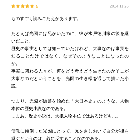
5
2014.11.26
ものすごく読みごたえがあります。
たとえば光圀には兄がいたのに、彼が水戸徳川家の後を継
いだこと。
歴史の事実としては知っていたけれど、大事なのは事実を
知ることだけではなく、なぜそのようなことになったの
か。
事実に関わる人々が、何をどう考えどう生きたのかそこが
大事なのだということを、光圀の生き様を通して描いた小
説。
つまり、光圀が編纂を始めた「大日本史」のような、人物
本位の歴史小説なのである。
…まあ、歴史小説は、大抵人物本位ではあるけども…。
儒教に傾倒した光圀にとって、兄をさしおいて自分が後を
継ぐというのは、義に反することなのである。