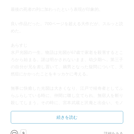
最後の死者の列に加わったという表現が印象的。
良い作品だった。700ページを超える大作だが、スルッと読
めた。
あらすじ
水戸光圀の一生。物語は光圀が67歳で家老を殺害するとこ
ろから始まる。謎は明かされないまま、幼少期へ。第三子
の自分が兄を差し置いて、嫡男となった疑問について、天
然痘にかかったことをキッカケに考える。
無事に快癒した光圀は大きくなり、江戸で傾奇者としてふ
らふらしている時に、仲間に囃し立てられ、無宿人を斬り
殺してしまう。その時に、宮本武蔵と沢庵と出会い、モノ
の見方に変化が生じる。
続きを読む
光圀もこれを機に、勉学を始める。ある居酒屋で坊主を論
破して調子に乗っていたが、林羅山の息子の読耕斎に論破
9
詳細をみる