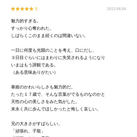
持ち、ついには認められる。
5
2013.08.04
儒家に学び、伯父が大事にしていた日本史をまとめる事業
を引き継ぐ。
魅力的すぎる。
立派すぎるほど才能と意志とエネルギーに溢れた男。
すっかり心奪われた。
しばらくこのまま続くのは間違いない。
それでも、何よりの人生の花は、皇族から迎えた正室の泰
姫。
一日に何度も光圀のことを考え、口にだし、
感じのいい女性で、心和むひと時を過ごすのですが、残念
３日目ぐらいにはまわりに失笑されるようになり
ながら早世してしまいます。
いまはもう諦観である。
以後、正室を娶ることはなかったそうです。
（ある意味ありがたい）
泰姫の侍女との信頼関係も、印象的。
泰姫のかわいらしさも魅力的だ。
光圀は生存中から名君伝説はあったそうですが、「大日本
たった１７歳で、そんな言葉がでるものなのかと
史」の編纂のために家臣を諸国へ視察にやったことなど
天性の心の美しさをみた気がした。
が、江戸時代後期からの黄門様の話の元になったよう。
末永く共に歩んでほしかったと悔しく哀しい。
読み応えがありました！
兄の大きさがすばらしい。
「頑張れ、子龍」