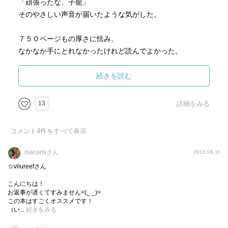
「頑張ったな、子龍」
そのやさしい声音が届いたような気がした。
７５０ページもの厚さに怯み、
なかなか手にとれなかったけれど読んでよかった。
本当によかった。
続きを読む
３５０ページをすぎたあたりから
先へ先へという思いがどんどん強まった。
13
詳細をみる
時代小説は読みなれていないので
コメント
4
件をすべて表示
いつもより時間がかかった。
なので進み具合にもどかしくなりながら読み進めた。
macamiさん
2013.08.11
余談だが、わたしがこの本を読むようにはみえなかったと
☆vilureefさん
言われた。
こんにちは！
その人がどんな本を読むのかというイメージは
お返事が遅くてすみません<(_ _)>
たしかに勝手につく部分がある。
この本はすごくオススメです！
（い...
続きをみる
近かったらいまごろゆかりの地を巡っていただろう。