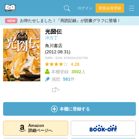
ログイン
新規会員登録
お待たせしました！「再読記録」が読書グラフに登場！
NEW
光圀伝
冲方丁
角川書店
(2012.08.31)
ISBN・EAN:
9784041102749
4.28
本棚登録:
3502
人
感想:
581
件
本棚に登録する
Amazon
詳細ページへ