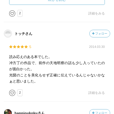
いや、これが真実でいいんじゃないでしょうか。
姿はうらやましくも感じました。そうした悩みとその苦悩
を振り切って彼が生きていく姿はとにかく力強かったで
2
詳細をみる
徳川３～５代の時を、光圀と一緒にわくわく過ごした。
す。
楽しかった。
また光圀は若くして妻や友人と死に別れ、晩年も息子同
トッチさん
フォロー
前に可愛がってきた家臣との決定的対立を迎えるなど、別
れの多い人生でもありました。
5
2014.03.30
またそうした別れが何かが始まろうとしている時だった
読み応えのある本でした。
り、上手くいこうとしている時だったりするのがまた印象
冲方丁の作品で、前作の天地明察の話も少し入っていたの
的でした。そうした悲しみにも負けず自らの義に向かって
が面白かった。
真っすぐに突き進んでいく姿は、人生に義を定めた人間の
光圀のことを美化もせず正確に伝えているんじゃないかな
強さを表しているように、そして家臣との対立はそれだけ
ぁと思いました。
では如何ともしがたい義と義とのぶつかり合いの果てを見
せられたように思いました。
2
詳細をみる
第3回山田風太郎賞
2013年本屋大賞11位
happioukokuさん
フォロー