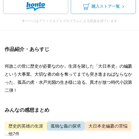
購入ストア一覧
本ページはアフィリエイトプログラムによる収益を得ています
作品紹介・あらすじ
何故この世に歴史が必要なのか。生涯を賭した「大日本史」の編纂
という大事業。大切な者の命を奪ってまでも突き進まねばならなか
った、孤高の虎・水戸光圀の生き様に迫る。異才が放つ時代小説第
二弾！
みんなの感想まとめ
歴史的英雄の生涯
孤独な義の探求
大日本史編纂の苦悩
...他7件