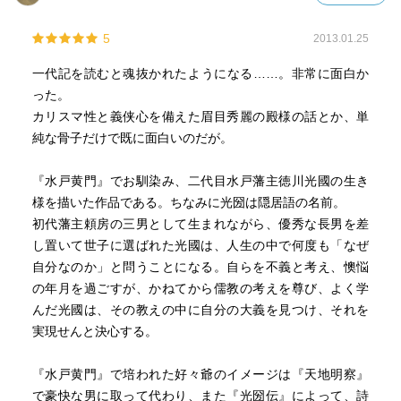
になっちゃうんだけど。
5
2013.01.25
光圀の偉業は、日本の史書を作ったことなのね。それまで
画一的で面白みのない記録だったものを、未来の人間が楽
一代記を読むと魂抜かれたようになる……。非常に面白か
しみそこから学べるものを残そうと出版社みたいな図書館
った。
みたいなものを事業として始める。わたしたちがいめこう
カリスマ性と義侠心を備えた眉目秀麗の殿様の話とか、単
して歴史本を楽しんでいるのも黄門様のお陰かもしれない
純な骨子だけで既に面白いのだが。
んだなぁ。
『水戸黄門』でお馴染み、二代目水戸藩主徳川光國の生き
様を描いた作品である。ちなみに光圀は隠居語の名前。
とにかく、光圀かっクイーン！
初代藩主頼房の三男として生まれながら、優秀な長男を差
友情、兄弟愛、夫婦愛、家臣との絆、光圀の人間臭さ、知
し置いて世子に選ばれた光國は、人生の中で何度も「なぜ
力、胆力。
自分なのか」と問うことになる。自らを不義と考え、懊悩
楽しむとこ満載の一冊だった！
の年月を過ごすが、かねてから儒教の考えを尊び、よく学
んだ光國は、その教えの中に自分の大義を見つけ、それを
実現せんと決心する。
『水戸黄門』で培われた好々爺のイメージは『天地明察』
で豪快な男に取って代わり、また『光圀伝』によって、詩