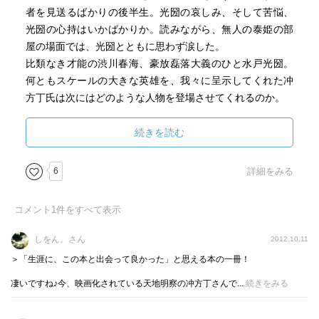
者を見送るばかりの後半生。光圀の哀しみ、そして苦悩、
光圀の心持はいかばかりか。読みながら、無人の泰姫の部
屋の場面では、光圀とともに思わず涙した。
比類なき才能の渋川春海、豪放磊落大義のひと水戸光圀。
何ともスケールの大きな英雄を、我々に呈示してくれた冲
方丁氏は次にはどのような人物を登場させてくれるのか。
続きを読む
6
詳細をみる
コメント
1
件をすべて表示
しをん。さん
2012.10.11
＞「生涯に、この本と出会って良かった」と思える本の一冊！
凄いですね♪今、映画化されている天地明察の冲方丁さんで...
続きをみる