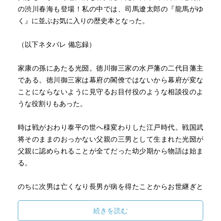
の渋川春海も登場！私の中では、司馬遼太郎の『龍馬がゆ
く』に並ぶお気に入りの歴史本となった。
（以下ネタバレ 備忘録）
家康の孫にあたる光圀。徳川御三家の水戸藩の二代目藩主
である。徳川御三家は幕府の閣僚ではないから幕府が変な
ことにならないように見守るお目付役のような相談役のよ
うな役割りもあった。
時は戦がおわり泰平の世へ様変わりした江戸時代。戦国武
将そのままのおっかない父親の三男として生まれた光圀が
父親に認められることが全てだった幼少期から物語は始ま
る。
のちに次男は亡くなり長男が病を得たことからお世継ぎと
なるが、兄の病が完治したことから「自分が兄を差し置い
て」と苦悩する。（この兄との関係もいいんだよなー。）
続きを読む