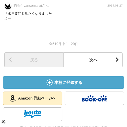
猫丸(nyancomaru)さん
2014.03.27
「水戸黄門を見たくなりました」
えー
全519件中 1 - 20件
戻る
次へ
本棚に登録する
Amazon 詳細ページへ