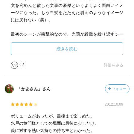
文を究めんと欲した文事の豪傑というよくよく面白いイメ
ージになった。もう白髪をたたえた尉面のようなイメージ
には戻れない（笑）。
最初のシーンが衝撃的なので、光國が殺戮を繰り返すシー
ンが度々出るのかと恐々読みはじめたが、思ったより詳細
な殺戮の描写はなく、それより精神的な描写が中心でよか
続きを読む
った（と、安心できたのは終盤になってだったが。笑）。
この最初のシーンで出てくる名前もまた衝撃的で、いつ現
3
詳細をみる
れるのか、現れたらなぜこの人間が、と謎はずっと残る。
心優しい兄頼重、よき同朋読耕斎に、正室泰姫とその侍女
「かあさん」さん
フォロー
左近など、登場人物たちはとても魅力的だ。ちなみにかの
有名な宮本武蔵に、同作者の著書の主人公で一躍有名にな
5
2012.10.09
った安井算哲も登場する。
だが、歴史上の人物である以上、その生死は不条理であ
ボリュームがあったが、最後まで楽しめた。
る。
水戸の黄門様としての場面は最後に少しだけ。
光圀の交遊関係の広さでは自ずと親しい人々を沢山見送ら
義に対する熱い気持ちの持ち主とわかった。