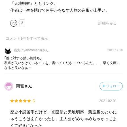
なければならず、その場面は毎回苦しい気持ちになった。
『天地明察』ともリンク。
そのせいか為景との邂逅のシーンは輝くように幸せに感じ
作者は一生を賭けて何事かをなす人物の造形が上手い。
られ印象に残った。
光國と為景の互いの尊敬する気持ちの和やかさに癒され、
3
詳細をみる
近すぎる為景を窘めてあげる読耕斎のつっこみに笑った。
登場人物たちの輝きが強ければ強いほど、その灯が消える
コメント
1
件をすべて表示
場面に於ける光國の寂しさを強く感じる。『光圀伝』最大
の輝きを放った光圀の灯が消えた時も、たくさんの人がそ
猫丸(nyancomaru)さん
2012.12.18
れを強く心に刻み、悼み、寂しさを覚えたのだろう。
｢義に対する熱い気持ち｣
私達が失いかけているモノを、書いてくださっているんだ。。。早く文庫に
なると良いなぁ～
ところで伯叔の兄弟が、伯父・叔父の語源なんだろうと気
付いた。光國が、兄と西山に住み暮らすことに憧れた場面
は、なんだかむしょうに切ない気持ちになった。
雨宮さん
フォロー
感じたこと全てを書くのは無理なのでここで終わる。
5
2021.02.01
歴史小説苦手だけど、光圀伝と天地明察、葉室麟のといに
ゅうこうは面白かったし、主人公がめちゃめちゃかっこよ
くて好きになった