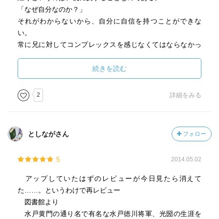
「なぜ自分なのか？」
それがわからないから、自分に自信を持つことができな
い。
常に兄に対してコンプレックスを感じなくてはならなかっ
た少年期。
続きを読む
コンプレックスを抱えたまま文武の才を伸ばしていった青
年期。
2
詳細をみる
ひととの出会いに恵まれる。
宮本武蔵。沢庵和尚。山鹿素行。林羅山とその息子林読耕
斎。保科正之。藤原惺窩の息子冷泉為景。後水尾上皇。滅
としながさん
フォロー
亡した明から逃れてきた朱舜水。
なんと才能あふれた人たちが多発した時代であったこと
5
2014.05.02
か。
アップしていたはずのレビューが今日見たら消えて
詩で天下をとると決めたながらも、次々にやるべきことが
た……。というわけで再レビュー
目の前にあり、まわり道の日々を送るのであるが、それが
図書館より
光圀を成長させていく。
水戸黄門の通り名で有名な水戸徳川将軍、光圀の生涯を