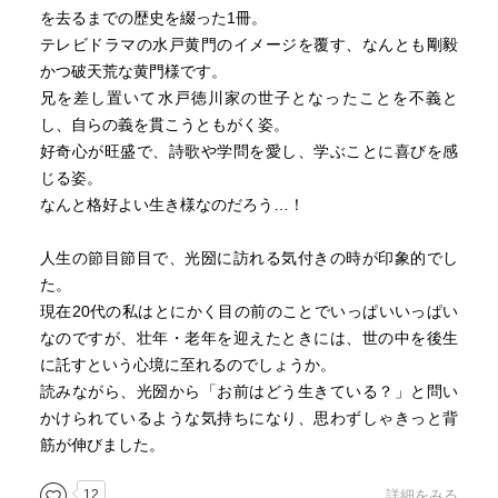
を去るまでの歴史を綴った1冊。
テレビドラマの水戸黄門のイメージを覆す、なんとも剛毅
かつ破天荒な黄門様です。
兄を差し置いて水戸徳川家の世子となったことを不義と
し、自らの義を貫こうともがく姿。
好奇心が旺盛で、詩歌や学問を愛し、学ぶことに喜びを感
じる姿。
なんと格好よい生き様なのだろう…！
人生の節目節目で、光圀に訪れる気付きの時が印象的でし
た。
現在20代の私はとにかく目の前のことでいっぱいいっぱい
なのですが、壮年・老年を迎えたときには、世の中を後生
に託すという心境に至れるのでしょうか。
読みながら、光圀から「お前はどう生きている？」と問い
かけられているような気持ちになり、思わずしゃきっと背
筋が伸びました。
12
詳細をみる