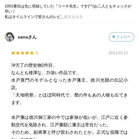
1001冊目は先に登録していた『リーチ先生』です(^^)お二人ともチェックが
早い！
私はタイムラインで皆さんのレビ...
続きをみる
sanaさん
フォロー
5
2014.02.13
冲方丁の歴史物2作目。
なんとも雄渾な、力強い作品です。
水戸黄門のモデルとなった水戸藩主、徳川光圀の伝記小
説。
「天地明察」とほぼ同時代で、暦の件もあの人物も出てき
ます。
水戸藩は徳川御三家の中では家禄が低いが、江戸に近く参
勤交代を免除され、江戸藩邸に藩主は常住だった。
そのため、副将軍と呼び習わされたとか。正式な役職では