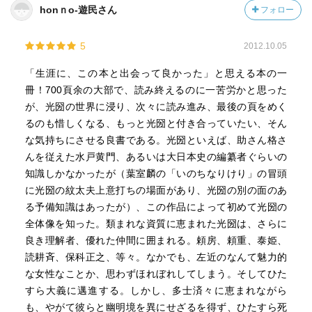
honｎo-遊民さん
フォロー
やがて両親を亡くし、藩主になるに当たって、兄の子供を
5
2012.10.05
養子にして義を成すことを成し遂げる。その後、明国の朱
舜水を師として招き入れ、様々な改革事業に着手する。
「生涯に、この本と出会って良かった」と思える本の一
冊！700頁余の大部で、読み終えるのに一苦労かと思った
光国から光圀へ改名。
が、光圀の世界に浸り、次々に読み進み、最後の頁をめく
るのも惜しくなる、もっと光圀と付き合っていたい、そん
最後は、自分の秘蔵っ子の紋太夫の野望を阻止するため葬
な気持ちにさせる良書である。光圀といえば、助さん格さ
り去る。
んを従えた水戸黄門、あるいは大日本史の編纂者ぐらいの
知識しかなかったが（葉室麟の「いのちなりけり」の冒頭
に光圀の紋太夫上意打ちの場面があり、光圀の別の面のあ
る予備知識はあったが）、この作品によって初めて光圀の
全体像を知った。類まれな資質に恵まれた光圀は、さらに
良き理解者、優れた仲間に囲まれる。頼房、頼重、泰姫、
読耕斉、保科正之、等々。なかでも、左近のなんて魅力的
な女性なことか、思わずほれぼれしてしまう。そしてひた
すら大義に邁進する。しかし、多士済々に恵まれながら
も、やがて彼らと幽明境を異にせざるを得ず、ひたすら死