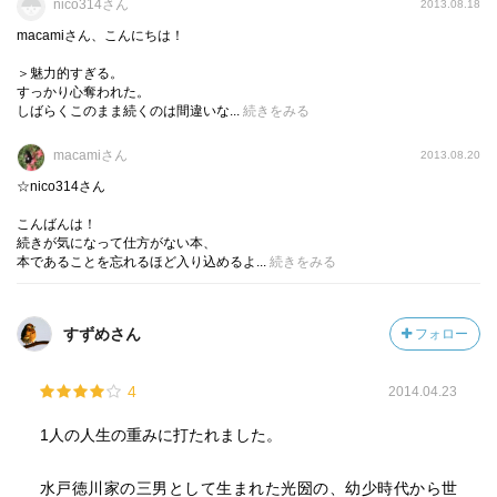
nico314さん
2013.08.18
いま、こんな人に出会ったら確実に恋におちる。
macamiさん、こんにちは！
＞魅力的すぎる。
すっかり心奪われた。
しばらくこのまま続くのは間違いな...
続きをみる
macamiさん
2013.08.20
☆nico314さん
こんばんは！
続きが気になって仕方がない本、
本であることを忘れるほど入り込めるよ...
続きをみる
すずめさん
フォロー
4
2014.04.23
1人の人生の重みに打たれました。
水戸徳川家の三男として生まれた光圀の、幼少時代から世