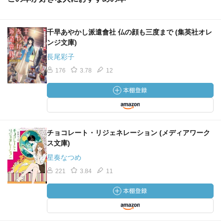
千早あやかし派遣會社 仏の顔も三度まで (集英社オレ
ンジ文庫)
長尾彩子
176
3.78
12
チョコレート・リジェネレーション (メディアワーク
ス文庫)
星奏なつめ
221
3.84
11