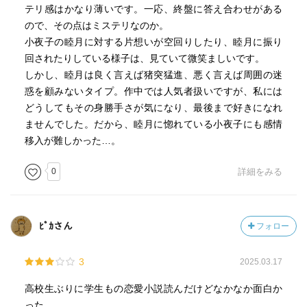
テリ感はかなり薄いです。一応、終盤に答え合わせがある
ので、その点はミステリなのか。
小夜子の睦月に対する片想いが空回りしたり、睦月に振り
回されたりしている様子は、見ていて微笑ましいです。
しかし、睦月は良く言えば猪突猛進、悪く言えば周囲の迷
惑を顧みないタイプ。作中では人気者扱いですが、私には
どうしてもその身勝手さが気になり、最後まで好きになれ
ませんでした。だから、睦月に惚れている小夜子にも感情
移入が難しかった…。
0
詳細をみる
ﾋﾟｶさん
フォロー
3
2025.03.17
高校生ぶりに学生もの恋愛小説読んだけどなかなか面白か
った