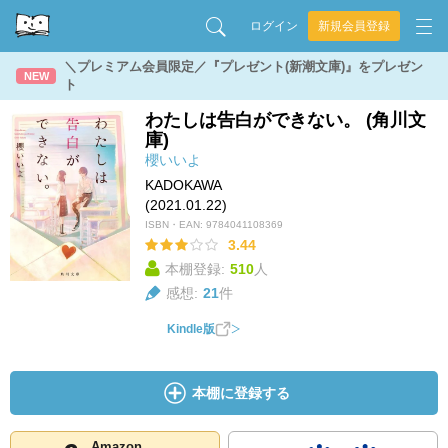
ログイン
新規会員登録
＼プレミアム会員限定／『プレゼント(新潮文庫)』をプレゼン
NEW
ト
わたしは告白ができない。 (角川文
庫)
櫻いいよ
KADOKAWA
(2021.01.22)
ISBN・EAN:
9784041108369
3.44
本棚登録:
510
人
感想:
21
件
Kindle版
本棚に登録する
Amazon