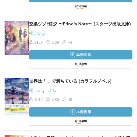
交換ウソ日記2 〜Erino's Note〜 (スターツ出版文庫)
櫻いいよ
1153
3.66
44
世界は「 」で満ちている (カラフルノベル)
櫻いいよ げみ
1012
3.85
48