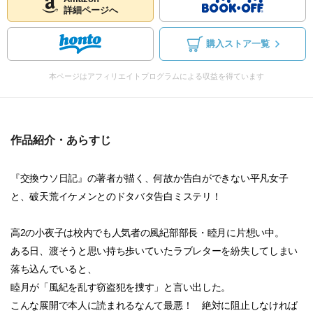
詳細ページへ
購入ストア一覧
本ページはアフィリエイトプログラムによる収益を得ています
作品紹介・あらすじ
『交換ウソ日記』の著者が描く、何故か告白ができない平凡女子
と、破天荒イケメンとのドタバタ告白ミステリ！
高2の小夜子は校内でも人気者の風紀部部長・睦月に片想い中。
ある日、渡そうと思い持ち歩いていたラブレターを紛失してしまい
落ち込んでいると、
睦月が「風紀を乱す窃盗犯を捜す」と言い出した。
こんな展開で本人に読まれるなんて最悪！ 絶対に阻止しなければ