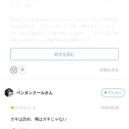
よ！！（笑）
頼まれごとを断れないことがコンプレックスというのもあ
るあるだけど、そういうのって大体「断れるようになる」
というのが成長として描かれがちなので、「人から何か頼
まれるのが好き」と自覚するのは新鮮だった。
なんでもかんでも頼まれるの、まあ言い方変えれば「頼り
がいがある」にもなるのか…？
続きを読む
0
詳細をみる
ベンタンクールさん
フォロー
1
2022.09.29
ガキは読め。俺はガキじゃない