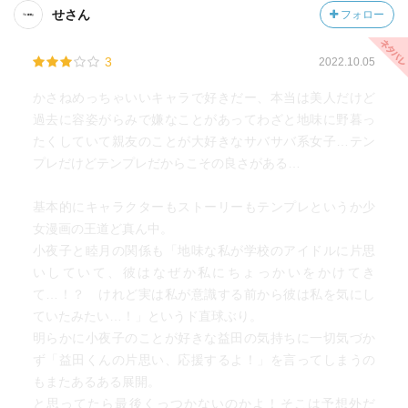
せさん
フォロー
3
2022.10.05
かさねめっちゃいいキャラで好きだー、本当は美人だけど
過去に容姿がらみで嫌なことがあってわざと地味に野暮っ
たくしていて親友のことが大好きなサバサバ系女子…テン
プレだけどテンプレだからこその良さがある…
基本的にキャラクターもストーリーもテンプレというか少
女漫画の王道ど真ん中。
小夜子と睦月の関係も「地味な私が学校のアイドルに片思
いしていて、彼はなぜか私にちょっかいをかけてき
て…！？ けれど実は私が意識する前から彼は私を気にし
ていたみたい…！」というド直球ぶり。
明らかに小夜子のことが好きな益田の気持ちに一切気づか
ず「益田くんの片思い、応援するよ！」を言ってしまうの
もまたあるある展開。
と思ってたら最後くっつかないのかよ！そこは予想外だ