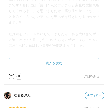
きです！私的には「益田くんの方がきっと素直な愛情表現
してくれるよ…」と思いましたが、高校生の時ってちょっ
と掴みどころのない意地悪な男の子を好きになるの分かり
ます。笑
睦月君をアイドル扱いしていましたが、私も大好きでずっ
と追いかけてた推し( 先生 )いたなぁと懐かしくなったり。
高校生の時に体験した青春が全部詰まってました。
どちらかと言うと中高生向けの内容でしたが、私は高校生
の時のことを思い出して懐かしくなりました。読めて良か
続きを読む
ったです。
0
詳細をみる
なるるさん
フォロー