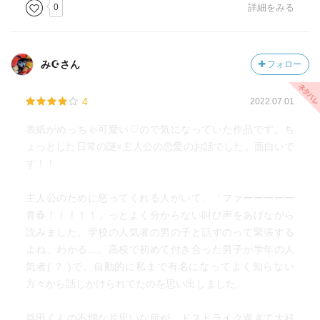
0
詳細をみる
み☪︎さん
フォロー
4
2022.07.01
表紙がめっちゃ可愛い♡ので気になっていた作品です。ち
ょっとした日常の謎×主人公の恋愛のお話でした。面白いで
す！！
主人公のために怒ってくれる人がいて、「ファーーーーー
青春！！！！！」っとよく分からない叫び声をあげながら
読みました。学校の人気者の男の子と話すのって緊張する
よね、わかる…。高校で初めて付き合った男子が学年の人
気者( ？ )で、自動的に私まで有名になってよく知らない
方々から話しかけられてたのを思い出しました。
益田くんの不憫な片思いな所が、ドストライク過ぎて大好