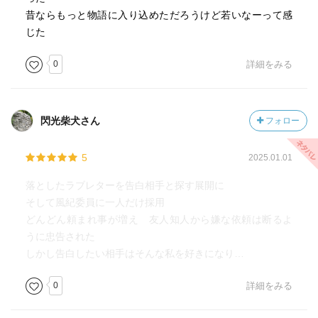
昔ならもっと物語に入り込めただろうけど若いなーって感
じた
0
詳細をみる
閃光柴犬さん
フォロー
5
2025.01.01
落としたラブレターを告白相手と探す展開に
そして風紀委員に一人だけ採用
どんどん頼まれ事が増え 友人知人から嫌な依頼は断るよ
うに忠告された
しかし告白したい相手はそんな私を好きになり…
0
詳細をみる