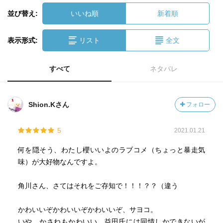
並び替え:
いいね順
新着順
表示形式:
リスト
全文
すべて
ネタバレ
Shion.Kさん
フォロー
5
2021.01.21
何を隠そう、わたし櫻いいよのラブコメ（ちょっと暴走気
味）が大好物なんですよ。
角川さん、さてはそれをご存知で！！！？？（違う
かわいいぞかわいいぞかわいいぞ、サヨコ。
いや、かさねもかわいい。益田氏には同情しかできないが