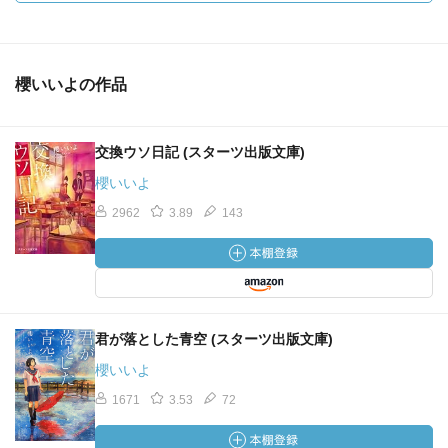
櫻いいよの作品
交換ウソ日記 (スターツ出版文庫)
櫻いいよ
2962
3.89
143
君が落とした青空 (スターツ出版文庫)
櫻いいよ
1671
3.53
72