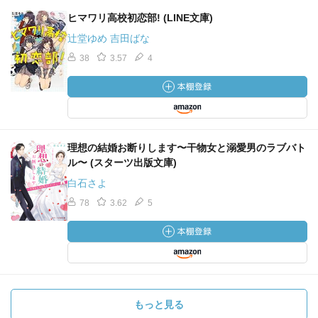
ヒマワリ高校初恋部! (LINE文庫)
辻堂ゆめ 吉田ばな
38
3.57
4
理想の結婚お断りします〜干物女と溺愛男のラブバト
ル〜 (スターツ出版文庫)
白石さよ
78
3.62
5
もっと見る