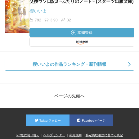
交換ウソ日記3 ~ふたりのノート~ (スターツ出版文庫)
櫻いいよ
792
3.90
32
櫻いいよの作品ランキング・新刊情報
ページの先頭へ
Twitterフォロー
Facebookページ
PC版に切り替え
ヘルプセンター
利用規約
特定商取引法に基づく表記