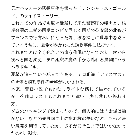
天才ハッカーの誘拐事件を扱った「デンジャラス・ゴール
ド」のサイドストーリー。
これまでの作品でも度々活躍して来た警察庁の織田と、根
岸分署の上杉の同期コンビが同じく同期で公安部の北条が
フランスで行方不明になった為、彼を探しに世界中を巡っ
ていくうちに、夏希がかかわった誘拐事件に結びつく。
これまでとは全く色合いの違う作風になっており、次から
次へと国を変え、テロ組織の魔の手から逃れる展開にハラ
ハラドキドキ。
夏希が追っていた犯人でもある、テロ組織「ディスマス」
の正体と誘拐事件の全容が明かされる。
本来、警察小説でもかなりライトな感じで描かれている
が、今作はラストもこれまでと違い、少し悲しい終わり
方。
ダムのハッキングで始まったので、個人的には「太陽は動
かない」などの発展国同士の水利権の争いなど、もっと深
い展開を期待していたが、さすがにそこまではいかなかっ
たのが、残念。