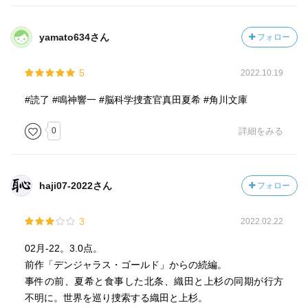
yamato634さん
フォロー
5
2022.10.19
#読了 #鳴神響一 #脳科学捜査官真田夏希 #角川文庫
0
詳細をみる
haji07-2022さん
フォロー
3
2022.02.22
02月-22。3.0点。
前作「デンジャラス・ゴールド」からの続編。
事件の前、夏希と食事した北条、織田と上杉の同期が行方
不明に。世界を巡り捜索する織田と上杉。