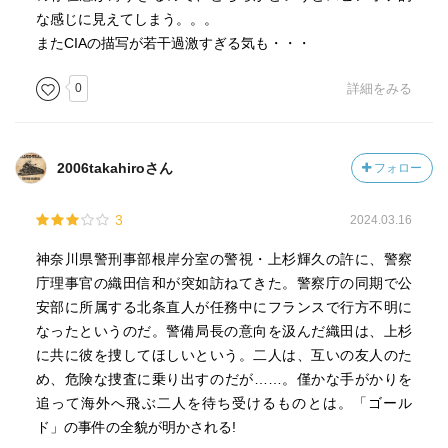
な感じに見えてしまう。。。
またCIAの描写が若干過激すぎる気も・・・
0
詳細をみる
2006takahiroさん
フォロー
3
2024.03.16
神奈川県警刑事部根岸分室の警視・上杉輝久の許に、警察
庁理事官の織田信和が突如訪ねてきた。警察庁の同期で公
安部に所属する北条直人が任務中にフランスで行方不明に
なったというのだ。警備局長の意向を汲んだ織田は、上杉
に共に彼を捜してほしいという。二人は、互いの友人のた
め、危険な捜査に乗り出すのだが……。僅かな手がかりを
追って海外へ飛ぶ二人を待ち受けるものとは。「ゴール
ド」の事件の全貌が明かされる!