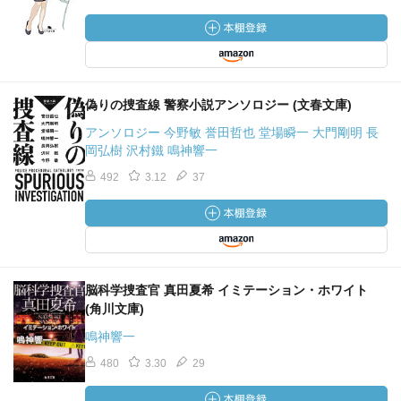
偽りの捜査線 警察小説アンソロジー (文春文庫)
アンソロジー 今野敏 誉田哲也 堂場瞬一 大門剛明 長
岡弘樹 沢村鐵 鳴神響一
492
3.12
37
脳科学捜査官 真田夏希 イミテーション・ホワイト
(角川文庫)
鳴神響一
480
3.30
29