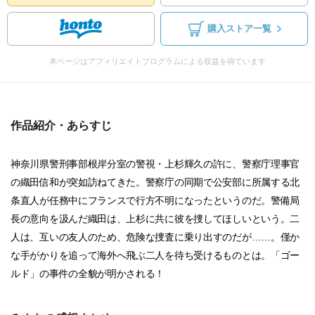
購入ストア一覧
本ページはアフィリエイトプログラムによる収益を得ています
作品紹介・あらすじ
神奈川県警刑事部根岸分室の警視・上杉輝久の許に、警察庁理事官
の織田信和が突如訪ねてきた。警察庁の同期で公安部に所属する北
条直人が任務中にフランスで行方不明になったというのだ。警備局
長の意向を汲んだ織田は、上杉に共に彼を捜してほしいという。二
人は、互いの友人のため、危険な捜査に乗り出すのだが……。僅か
な手がかりを追って海外へ飛ぶ二人を待ち受けるものとは。「ゴー
ルド」の事件の全貌が明かされる！