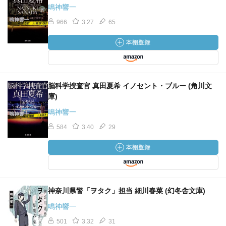
鳴神響一
966
3.27
65
脳科学捜査官 真田夏希 イノセント・ブルー (角川文
庫)
鳴神響一
584
3.40
29
神奈川県警「ヲタク」担当 細川春菜 (幻冬舎文庫)
鳴神響一
501
3.32
31