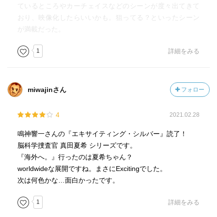
ているところやカーチェイスなどのシーンが度々出てきて
おり、映像化したらいいかも。狙ってる？といったシーン
が満載だった。
1
詳細をみる
miwajinさん
フォロー
4
2021.02.28
鳴神響一さんの『エキサイティング・シルバー』読了！
脳科学捜査官 真田夏希 シリーズです。
『海外へ。』行ったのは夏希ちゃん？
worldwideな展開ですね。まさにExcitingでした。
次は何色かな…面白かったです。
1
詳細をみる