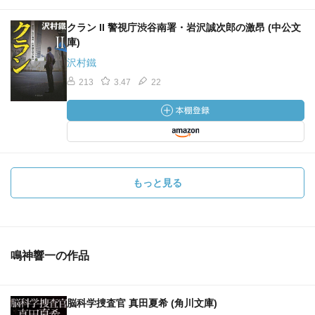
クラン II 警視庁渋谷南署・岩沢誠次郎の激昂 (中公文
庫)
沢村鐵
213
3.47
22
もっと見る
鳴神響一の作品
脳科学捜査官 真田夏希 (角川文庫)