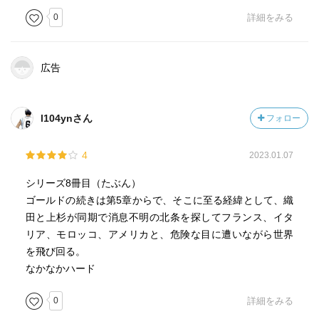
0
詳細をみる
広告
l104ynさん
フォロー
4
2023.01.07
シリーズ8冊目（たぶん）
ゴールドの続きは第5章からで、そこに至る経緯として、織
田と上杉が同期で消息不明の北条を探してフランス、イタ
リア、モロッコ、アメリカと、危険な目に遭いながら世界
を飛び回る。
なかなかハード
0
詳細をみる