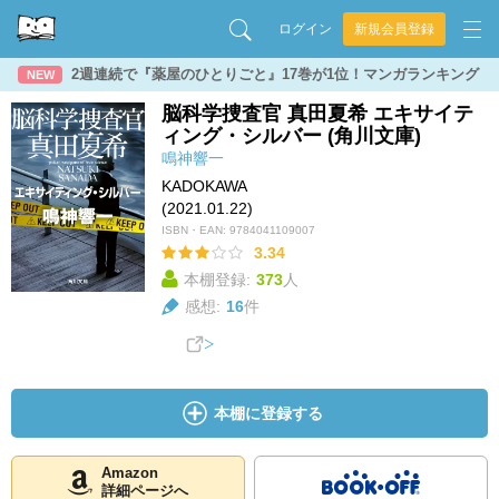
ログイン
新規会員登録
2週連続で『薬屋のひとりごと』17巻が1位！マンガランキング
NEW
脳科学捜査官 真田夏希 エキサイテ
ィング・シルバー (角川文庫)
鳴神響一
KADOKAWA
(2021.01.22)
ISBN・EAN:
9784041109007
3.34
本棚登録:
373
人
感想:
16
件
本棚に登録する
Amazon
詳細ページへ