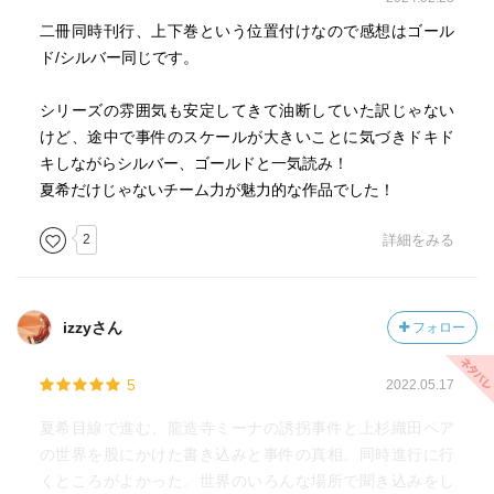
二冊同時刊行、上下巻という位置付けなので感想はゴール
ド/シルバー同じです。
シリーズの雰囲気も安定してきて油断していた訳じゃない
けど、途中で事件のスケールが大きいことに気づきドキド
キしながらシルバー、ゴールドと一気読み！
夏希だけじゃないチーム力が魅力的な作品でした！
2
詳細をみる
izzyさん
フォロー
5
2022.05.17
夏希目線で進む、龍造寺ミーナの誘拐事件と上杉織田ペア
の世界を股にかけた書き込みと事件の真相。同時進行に行
くところがよかった。世界のいろんな場所で聞き込みをし