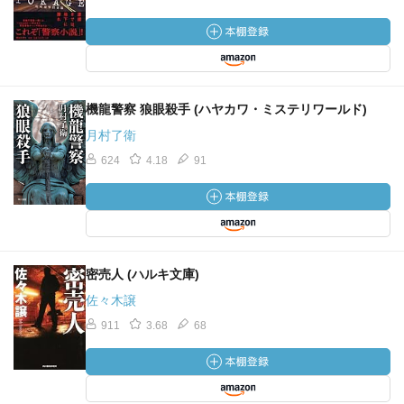
機龍警察 狼眼殺手 (ハヤカワ・ミステリワールド)
月村了衛
624
4.18
91
密売人 (ハルキ文庫)
佐々木譲
911
3.68
68