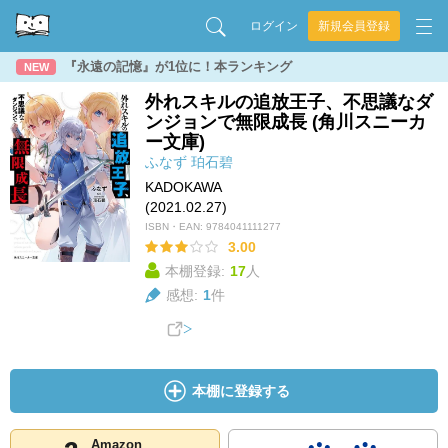
ログイン
新規会員登録
『永遠の記憶』が1位に！本ランキング
NEW
外れスキルの追放王子、不思議なダ
ンジョンで無限成長 (角川スニーカ
ー文庫)
ふなず
珀石碧
KADOKAWA
(2021.02.27)
ISBN・EAN:
9784041111277
3.00
本棚登録:
17
人
感想:
1
件
本棚に登録する
Amazon