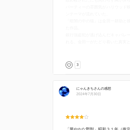
絞め殺されたにも関わらず胸が抉
もそも70万円はどこへ消えたのか
パーティーの雰囲気がハリウッド
横溝正史作品の特徴が少しずつわ
バレーが静まり返るような真実が
ンテーマが流れていた。
『暗闇の中の猫』は金田一耕助と
「金田一君……金田一君といった
た作品。
・短編だろうが何だろうが、とに
ね」
銀行強盗犯が逃げ込んだキャバレ
「はあ、知ってるんですよ。警部
れる。金田一がたどり着いた真実
・金田一耕助は警察に一目置かれ
この飄々とした金田一の言い回し
『睡れる花嫁』は感想を書くのも
一。しかし、そこに哀愁が見え隠
「おえ」っとなったが、今回も「
・伏線は必ず回収される（安心感
どれも横溝正史の世界観を味わえ
3
『睡れる花嫁』(人面瘡にも収録)
ある夜に発生した警察官殺し。そ
面白いに決まってますね\( *´꒳`*)/.*
を部屋で愛し続けた男。その出獄と
にゃんきち
さん
の感想
50ページほどの短編ながら、丁寧
2024年7月30日
が。犯人の目星はついたものの、
テスクさと花嫁というキーワード
いとして伝わってくる物語。
「陰惨にして凶悪、凶悪にして不
「華やかな野獣」昭和３１年（推