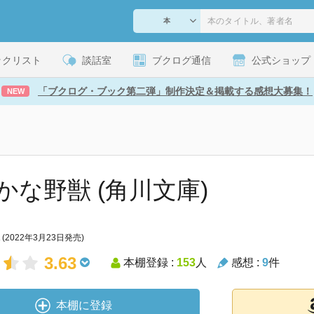
ックリスト
談話室
ブクログ通信
公式ショップ
「ブクログ・ブック第二弾」制作決定＆掲載する感想大募集！
NEW
かな野獣 (角川文庫)
(2022年3月23日発売)
3.63
本棚登録 :
153
人
感想 :
9
件
本棚に登録