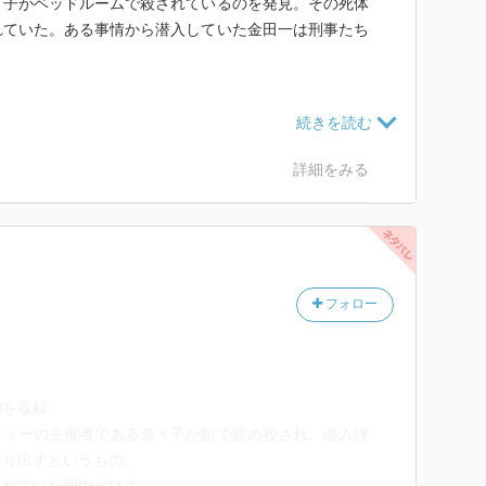
々子がベッドルームで殺されているのを発見。その死体
れていた。ある事情から潜入していた金田一は刑事たち
をする宴。華やかな野獣という名にふさわしい奈々子の
、世間が肝を潰したという。
れる始まりからは想像できないほど、本格推理仕立てに
、病死後も妻に死姦。逮捕されるという事件があった。
な被害者の服装、現場の状況、ダイイングメッセージ、
詳細をみる
何者かに殺される。
見ようとするほどに、真実は仮面で覆い隠されていく。
体が…。
こに狂気が混ぜられたスリリングな一夜だった。
愛があるからすごくいい(º﹃º )
。二人組らしき犯人はキャバレーとして改装中のビル内
フォロー
使われないまま五か月の月日が過ぎた。そんなある時、
タバタしていた感じがするが、きちんと回収されていて
ンターンで二重殺人事件が発生。警察が張っていた中で
か。
られている。
編を収録。
事件！これまた巧みに潜入した金田一の手腕が拝める。
ティーの主催者である奈々子が館で絞め殺され、潜入捜
となった犯人の片割れ・佐伯。「暗闇の中に猫がい
乗り出すというもの。
中で射殺される。犯人はいかにして彼を狙ったのか。そ