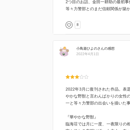
2つ目のお話、金田一耕助の最初事
それにしても、警察は金田一耕助に頼
等々力警部とのまだ信頼関係が築か
8
他、短編が2作収録されています。
●暗闇の中の猫
小鳥遊ひよの
さん
の感想
2022年4月1日
金田一耕助が終戦後東京で最初に
銀行から盗まれた70万円が、キャ
刑事や金田一が捜査中、二重殺人
被害者は亡くなる前「猫だ！」と
2022年3月に復刊された作品。
やかな野獣と言わんばかりの女性
犯人の腕前がすごい…笑
一と等々力警部の出会いを描いた
皆怪しくて、犯人推理放棄して楽しく読
『華やかな野獣』
臨海荘では月に一度、一夜限りの