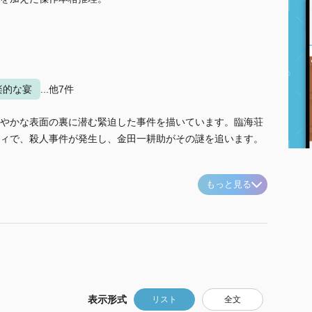
楽的な宴
...他7件
やかな表面の裏に潜む緊迫した事件を描いています。臨海荘
ィで、殺人事件が発生し、金田一耕助がその謎を追います。
もっと見る
表示形式
リスト
全文