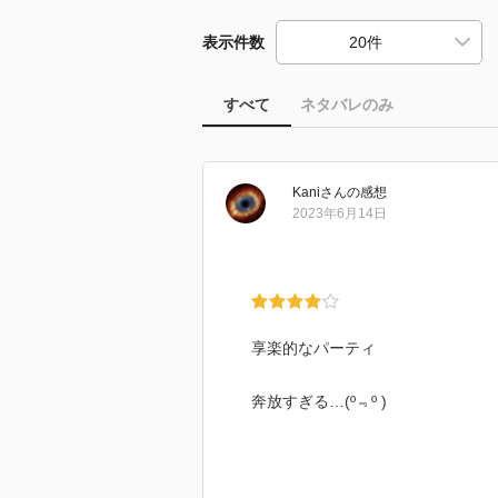
表示件数
すべて
ネタバレのみ
Kani
さん
の感想
2023年6月14日
享楽的なパーティ
奔放すぎる…(º﹃º )