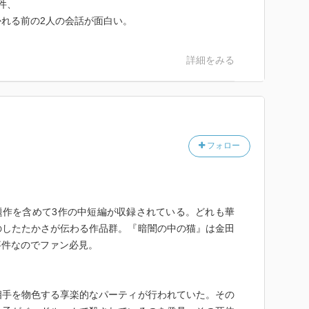
件、
りっぱなしだな(*´艸`)
れる前の2人の会話が面白い。
詳細をみる
手がけた事件
フォロー
バレーの中に隠されている？
が起こる。
叫ぶのだが…。
表題作を含めて3作の中短編が収録されている。どれも華
のしたたかさが伝わる作品群。『暗闇の中の猫』は金田
事件なのでファン必見。
みました(*ˊᗜˋ)
相手を物色する享楽的なパーティが行われていた。その