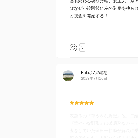
宴も終わる夜明け頃、女主人・奈
●睡れる花嫁
はなぜか絞殺後に左の乳房を抉ら
と捜査を開始する！
この話1番好き♡
素顔を隠した男女が秘密の交わり
この事件の真相が究明されたとき
肉食的な雰囲気。妖艶な霧に巻か
アトリエに住む画家は妻を溺愛し
なっていて面白かった。ちぐはぐ
5
数年後、アトリエの側で警察官が
消えた白いセーターの男。素顔を
アトリエの中には盗まれた女の死
論理的な推理と、男女の愛欲、そ
Halu
さん
の感想
イカれてる。
『暗闇の中の猫』
2023年7月16日
でも、ただの犯罪者ではなく、妻への
銀行強盗によって奪われた70万円
で撃たれ、お金は消失。しかし、
すごく短い話なので、ラストがバ
その舞台となったキャバレー・ラ
すっきり♡
の驚くべき犯行を解き明かせるの
短い中に凄く綺麗に考え組み立て
表題作の『華やかな野獣』他、二
さすがです。
金田一と等々力警部の初顔合わせ
『華やかな野獣』は破廉恥なパー
好きです。
命は取り留めたものの、記憶喪失
査をしていた金田一耕助が解決に
る！」と謎の言葉を残し、暗闇の