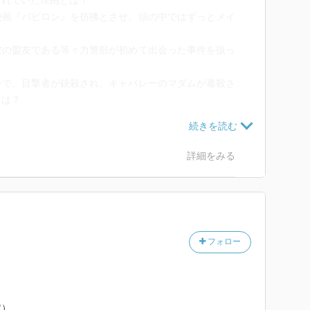
られていた理由とは？
。事件が意外な方向へ転がっていき、騒がしかったキャ
映画『バビロン』を彷彿とさせ、頭の中ではずっとメイ
かってきました。
明かされていく。
彼の盟友である等々力警部が初めて出会った事件を扱っ
ね。君はほんとにこの事件の真相を知ってるというのか
かく多い登場人物
ーで、目撃者が銃殺され、キャバレーのマダムが毒殺さ
さん、したがって犯人もちゃんと知ってるんです」
とは？
ていて、自由に捜査できる
が好き。にこにこ笑いながら事件を解決していく金田
嫌になるおどろおどろしい作品。中学生のときに読んで
れするところが好き。
おえ」っという感想が……。
が半端ない）
る傑作短編集である。
詳細をみる
の舞台は陰惨な歴史を持ったアトリエだった。死んだ妻
ともに繰り返される事件の真相とは──。
に張られた伏線で思わぬ結末を用意してくれるのがさす
その一段上のサプライズは気づかなかった。事件のグロ
フォロー
のコントラストが実に不気味。歪んだ人の欲とサガが臭
潔」と予告されただけある醜悪さ。それにしても、山内
定）