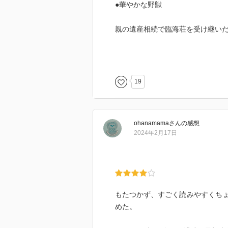
●華やかな野獣
親の遺産相続で臨海荘を受け継い
そこで繰り広げられる宴は…
一夜限りの相手と出会う会員制パーティ
19
すごいね…
そのビジネスをしようという発想
ohanamama
さん
の感想
著名人ばかりが集まるパーティな
2024年2月17日
パーティでは、マスクを付けるル
相手の顔は、共にベッドルームに
そして、殺人事件が起こります。
もたつかず、すごく読みやすくち
めた。
トリックに多少無理矢理感があり