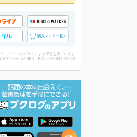
購入ストア一覧
ィリエイトプログラムによる収益を得ています
・本 (272ページ) / ISBN・EAN: 9784041123560