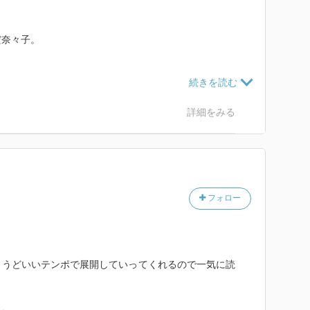
だ奈々子。
(º﹃º )
詳細をみる
がすごい。
ので、そりゃ儲かりますね。
フォロー
ール。
行くまで分かりません。
ょうどいいテンポで展開していってくれるので一気に読
ましたが、さすが金田一。