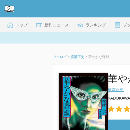
トップ
新刊ニュース
ランキング
ブ
ブクログ
>
横溝正史
>
華やかな野獣
華や
横溝正史
KADOKAWA