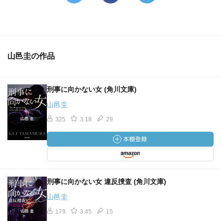
山邑圭の作品
刑事に向かない女 (角川文庫)
山邑圭
325
3.18
29
刑事に向かない女 違反捜査 (角川文庫)
山邑圭
179
3.45
15