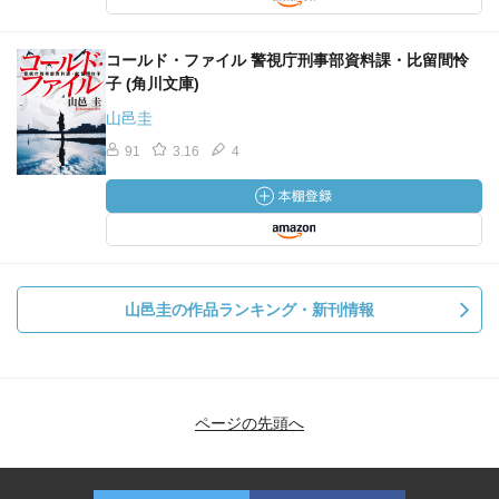
コールド・ファイル 警視庁刑事部資料課・比留間怜
子 (角川文庫)
山邑圭
91
3.16
4
山邑圭の作品ランキング・新刊情報
ページの先頭へ