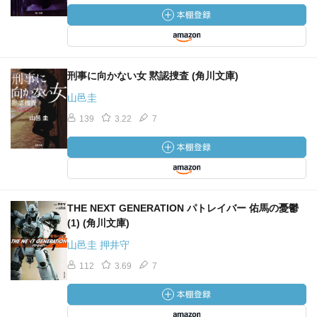
刑事に向かない女 黙認捜査 (角川文庫)
山邑圭
139
3.22
7
THE NEXT GENERATION パトレイバー 佑馬の憂鬱
(1) (角川文庫)
山邑圭 押井守
112
3.69
7