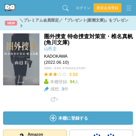
ログイン
新規会員登録
＼プレミアム会員限定／『プレゼント(新潮文庫)』をプレゼン
NEW
ト
圏外捜査 特命捜査対策室・椎名真帆
(角川文庫)
山邑圭
KADOKAWA
(2022.06.10)
ISBN・EAN:
9784041125397
3.53
本棚登録:
94
人
感想:
3
件
本棚に登録する
Amazon