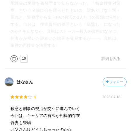
配属先の実態を初登庁まで知らなかった。「特命捜査対策
室」という名前に心を躍らせたものの、訳ありげな上司・
重丸と、警察庁から出向中の有沢の3人だけの職場に愕然と
する。自分は、捜査資料の整理という「島流し」になった
のか? そんななか、真帆はストーカー殺人の資料のなかに、
何者かが描いた謎めいた線画を発見するが――。真帆は、
事件の再捜査を決意する!
10
詳細をみる
はなさん
フォロー
4
2023.07.18
殺意と刑事の視点が交互に進んでいく
今回は、キャリアの有沢が相棒的存在
吾妻も登場
お父さんはどうしちゃったのかな