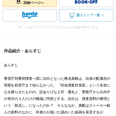
詳細ページへ
購入ストア一覧
本ページはアフィリエイトプログラムによる収益を得ています
作品紹介・あらすじ
あらすじ
警視庁刑事部捜査一課に出向となった椎名真帆は、自身の配属先の
実態を初登庁まで知らなかった。「特命捜査対策室」という名前に
心を躍らせたものの、訳ありげな上司・重丸と、警察庁から出向中
の有沢の３人だけの職場に愕然とする。自分は、捜査資料の整理と
いう「島流し」になったのか？ そんななか、真帆はストーカー殺
人の資料のなかに、何者かが描いた謎めいた線画を発見するが