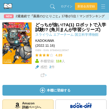
ログイン
新規会員登録
2週連続で『薬屋のひとりごと』17巻が1位！マンガランキング
NEW
どっちが強い!?A(1) ロボットで入学
試験!? (角川まんが学習シリーズ)
スライウム
エアーチーム
国立科学博物館
KADOKAWA
(2022.11.16)
ISBN・EAN:
9784041126547
4.89
本棚登録:
118
人
感想:
2
件
本棚に登録する
Amazon
詳細ページへ