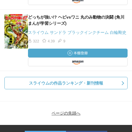
どっちが強い!? ヘビvsワニ 丸のみ動物の決闘 (角川
まんが学習シリーズ)
スライウム サンドラ ブラックインクチーム 白輪剛史
322
4.39
9
スライウムの作品ランキング・新刊情報
ページの先頭へ