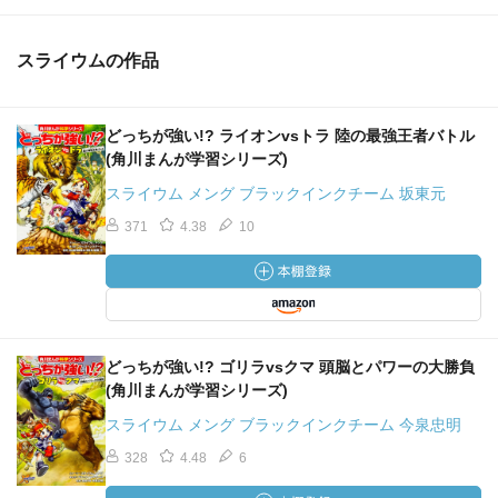
スライウムの作品
どっちが強い!? ライオンvsトラ 陸の最強王者バトル
(角川まんが学習シリーズ)
スライウム メング ブラックインクチーム 坂東元
371
4.38
10
どっちが強い!? ゴリラvsクマ 頭脳とパワーの大勝負
(角川まんが学習シリーズ)
スライウム メング ブラックインクチーム 今泉忠明
328
4.48
6