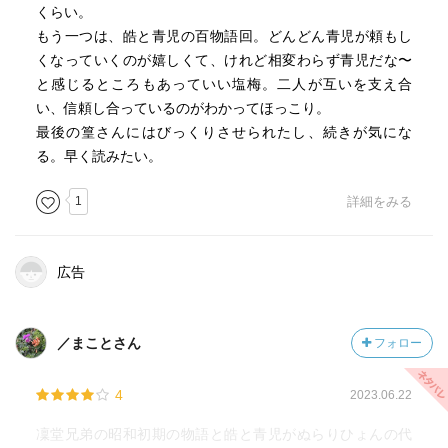
くらい。
もう一つは、皓と青児の百物語回。どんどん青児が頼もし
くなっていくのが嬉しくて、けれど相変わらず青児だな〜
と感じるところもあっていい塩梅。二人が互いを支え合
い、信頼し合っているのがわかってほっこり。
最後の篁さんにはびっくりさせられたし、続きが気にな
る。早く読みたい。
1
詳細をみる
広告
／まことさん
フォロー
4
2023.06.22
凜堂兄弟の昭和初期の物語と皓と青児がぬらりひょんの代