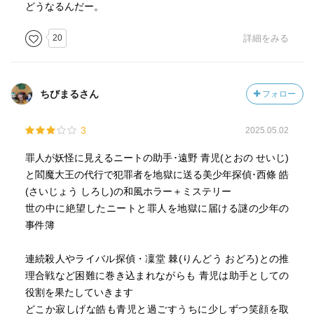
どうなるんだー。
20
詳細をみる
ちびまるさん
フォロー
3
2025.05.02
罪人が妖怪に見えるニートの助手･遠野 青児(とおの せいじ)
と閻魔大王の代行で犯罪者を地獄に送る美少年探偵･西條 皓
(さいじょう しろし)の和風ホラー＋ミステリー
世の中に絶望したニートと罪人を地獄に届ける謎の少年の
事件簿
連続殺人やライバル探偵・凜堂 棘(りんどう おどろ)との推
理合戦など困難に巻き込まれながらも 青児は助手としての
役割を果たしていきます
どこか寂しげな皓も青児と過ごすうちに少しずつ笑顔を取