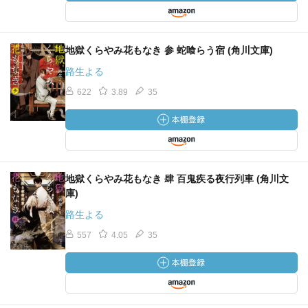
地獄くらやみ花もなき 参 蛇喰らう宿 (角川文庫)
路生よる
622
3.89
35
地獄くらやみ花もなき 肆 百鬼疾る夜行列車 (角川文
庫)
路生よる
557
4.05
35