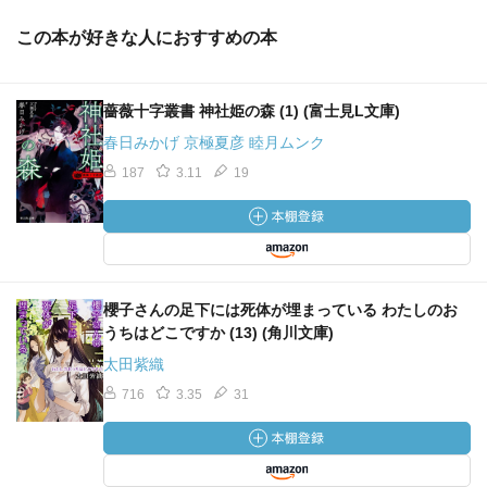
この本が好きな人におすすめの本
薔薇十字叢書 神社姫の森 (1) (富士見L文庫)
春日みかげ 京極夏彦 睦月ムンク
187
3.11
19
櫻子さんの足下には死体が埋まっている わたしのお
うちはどこですか (13) (角川文庫)
太田紫織
716
3.35
31