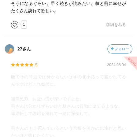
そうになるぐらい。早く続きが読みたい。棘と荊に幸せが
たくさん訪れて欲しい。
1
詳細をみる
27さん
フォロー
5
2024.08.04
図でその時点では分からないはずの北小路って書かれてる
んですけどこれ如何に。
凛堂兄弟、お互い情が深いですよね。
荊さんは分かりずらいけど棘さんは行動に出てるような。
車運転して珈琲を淹れて一緒に探偵して。
荊さんのもう死んでいるという言葉を何かの比喩だと思い
たいほど信じたくない。