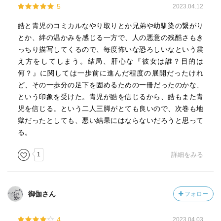
5
2023.04.12
皓と青児のコミカルなやり取りとか兄弟や幼馴染の繋がり
とか、絆の温かみを感じる一方で、人の悪意の残酷さもき
っちり描写してくるので、毎度怖いな恐ろしいなという震
え方をしてしまう。結局、肝心な『彼女は誰？目的は
何？』に関しては一歩前に進んだ程度の展開だったけれ
ど、その一歩分の足下を固めるための一冊だったのかな、
という印象を受けた。青児が皓を信じるから、皓もまた青
児を信じる。という二人三脚がとても良いので、次巻も地
獄だったとしても、悪い結果にはならないだろうと思って
る。
1
詳細をみる
御伽さん
フォロー
4
2023.04.03