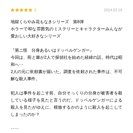
5
2024.02.18
地獄くらやみ花もなきシリーズ 第8弾
ホラーで和な雰囲気のミステリーとキャラクターみんなが
愛おしい大好きなシリーズ
『第ニ怪 分身あるいはドッペルゲンガー』
今回は、荊と棘が2人で探偵社を始めた経緯の話。時代は昭
和へ‥
2人の元に依頼書が届いた。調査を依頼された事件は、不可
解な殺人事件。
犯人は事件を起こす前、自分そっくりの分身が被害者を殺
している様子を見たと言うのだ。ドッペルゲンガーによる
殺人を見たがゆえに、模倣するかのように殺人を起こして
しまったのか？
‥‥