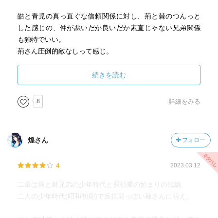
皓と青児の真っ直ぐな信頼関係に対し、荊と棘のつんっと
した感じの、仲が悪いだか良いだか素直じゃない兄弟関係
も独特でいい。
荊さん圧倒的敵なしって感じ。
続きを読む
『第三怪 青行灯あるいは百物語』
皓と青児に届いた依頼は「怪談会」への参加。
8
詳細をみる
怪談会が始まる前、罪のある人の姿が妖怪に見える"青児"の
目に、とある参加者の姿が妖怪の姿に。
煌さん
フォロー
暗闇の密室の中、怪談を語り終えたら別室に置いてある青
4
2023.03.12
行燈の灯を一つずつ消していく‥
1人1人と語っていく中、事件が起こる。
二章は荊と棘兄弟の少年時代と探偵業の始まりの短編。
二人の少年時代(昭和初期)で反抗期っぽい棘さんに萌え。
‥‥