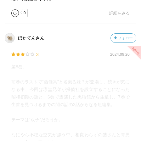
0
詳細をみる
ほたてんさん
フォロー
3
2024.09.20
第8巻。
前巻のラストで“西條冥”と名乗る妹？が登場し、続きが気に
なる中、今回は凛堂兄弟が探偵社を設立することになった
昭和初期の話と、6巻で遭遇した黒猫館から生還し、7巻で
生首を見つけるまでの間の話の2話からなる短編集。
テーマは“双子”だろうか。
なにやら不穏な空気が漂う中、相変わらずの皓さんと青児