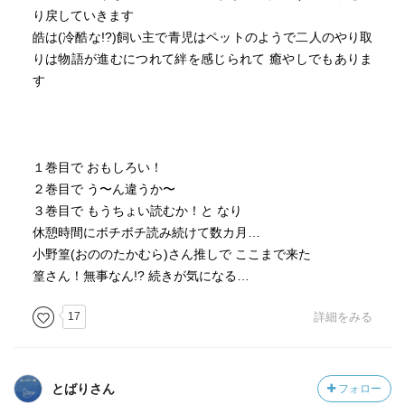
り戻していきます
皓は(冷酷な!?)飼い主で青児はペットのようで二人のやり取
りは物語が進むにつれて絆を感じられて 癒やしでもありま
す
１巻目で おもしろい！
２巻目で う〜ん違うか〜
３巻目で もうちょい読むか！と なり
休憩時間にボチボチ読み続けて数カ月…
小野篁(おののたかむら)さん推しで ここまで来た
篁さん！無事なん!? 続きが気になる…
17
詳細をみる
とばりさん
フォロー