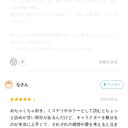
そして以前から続く謎に絡んだ皓と青児の変化と絆、篁さ
鳥栖青年に護身術を稽古してもらっている青児だが、まず
んと衝撃の事実。
真っ先に救命措置を叩き込んだってところが鳥栖さん〜〜
断片的に明かされていく真相に、一気に全巻再読したくな
ってなる。
りました。
皓がこれまで疑い続けてきた篁さんとやっと向き合う矢
青児くんの動作描写が初期に比べると漫画ちっくになって
先‥‥篁さんどうなるのか、、
るかなって気がする？
皓の強さを疑ったことはないと信じた結果のこれまでの行
『人の心なくしすぎ皓さん』に笑います(*´艸`)
動だったのか、、
2
詳細をみる
とにかく続きが気になります。
なさん
フォロー
(次は葬式で会いましょうって返しで笑ってしまった)
5
2024.09.11
2024年2月18日
めちゃくちゃ好き。ミステリやホラーとして読むとちょっ
と詰めが甘い部分があるんだけど、キャラクターを魅せる
のが本当に上手くて、それぞれの感情や愛を考えると泣き