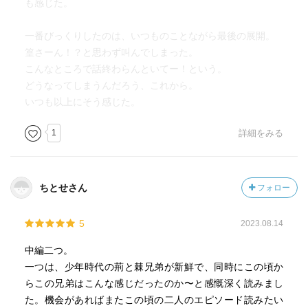
も感じた。
一番びっくりしたのは、いつものことながら最後の展開。
篁さーん！？と思わず叫んでしまった。
こんなところで話終わらんといてー！という。
どうなってしまうんだろう、これから。
いつも以上にそう感じた。
1
詳細をみる
ちとせさん
フォロー
5
2023.08.14
中編二つ。
一つは、少年時代の荊と棘兄弟が新鮮で、同時にこの頃か
らこの兄弟はこんな感じだったのか〜と感慨深く読みまし
た。機会があればまたこの頃の二人のエピソード読みたい