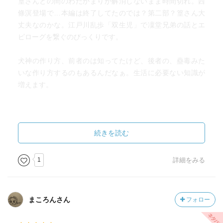
篁さんとの間のわだかまりが解消しないまま時間切れ。西
條溟登場で…本編は終了してたのでは？第二部？篁さん大
丈夫なのかな。江戸川乱歩「双生児」で凜堂兄弟の話とエ
ピローグを繋ぐのびっくりです。
犬神の作り方、前者のは知ってたけど、後者の、蠱毒みた
いな作り方するのもあるんだなぁ。生活に必要ない知識が
増えます。
続きを読む
1
詳細をみる
まころんさん
フォロー