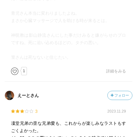
青児さん本当に変わりましたよね。
まさか心臓マッサージで人を助ける時が来るとは。
神呪教は影山静流さんにした事だけみると嫌がらせのプロ
ですね。死に追い込めるほどの。タチの悪い。
篁さんは死なないと信じたい。
1
詳細をみる
えーとさん
フォロー
3
2023.11.29
凜堂兄弟の歪な兄弟愛も、これからが楽しみなラストもす
ごくよかった。