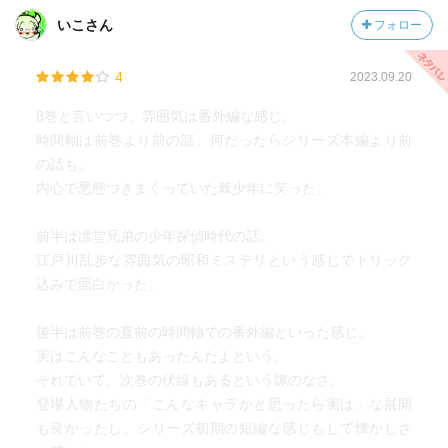
を蝕んでいくのが分かっていたのであれば普通ならば恐怖
いこさん
フォロー
に気が狂ってしまうだろうな。
最後の一人になるまで続けるのであれば、これは序章に過
4
2023.09.20
ぎず独りになるまで終わることはないのだろうな。
8巻と言いつつ、雰囲気は番外編な感じ。
時間軸は前巻より前の話、何だったらシリーズ本編より前
の話も。
内心で悪態つきまくっていた棘少年に笑った。
前半は凛堂兄弟の少年探偵時代の話。
江戸川乱歩な雰囲気の昭和ミステリという感じでトリック
込みで面白かった。
後半は前巻の直前の時間軸での番外編といった感じ。
実はこんなこともあったんだよという。
それでいて、次巻の伏線もあるという隙のなさ。
登場人物たちの「こんなキャラかと思ったら実は」な展開
も良かったし、シリーズ初期の短編な感じもして懐かしさ