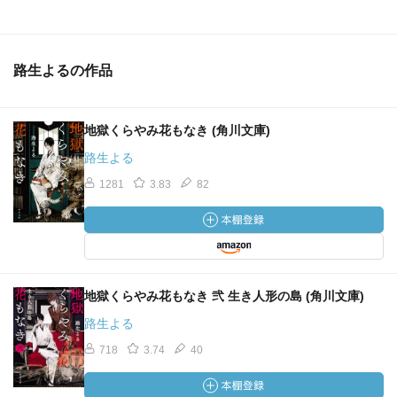
路生よるの作品
地獄くらやみ花もなき (角川文庫)
路生よる
1281
3.83
82
地獄くらやみ花もなき 弐 生き人形の島 (角川文庫)
路生よる
718
3.74
40