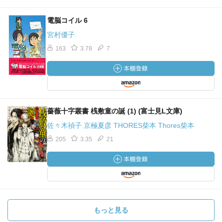
電脳コイル 6
宮村優子
163
3.78
7
薔薇十字叢書 桟敷童の誕 (1) (富士見L文庫)
佐々木禎子 京極夏彦 THORES柴本 Thores柴本
205
3.35
21
もっと見る