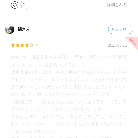
1
詳細をみる
橘さん
フォロー
4
2023.05.21
中編2つ。凜堂兄弟の過去話と、西條・遠野バディの百物語
潜入話。どちらも面白かったです。
凜堂兄弟の過去話は、舞台が昭和十年なのでたいへん好み
でした。カーチェイスシーンも楽しい。北小路子爵は兄弟
が人間じゃないの気づいてたし実はそんなにダメじゃない
のでは。荊と棘、この頃からややこしかったんだな。
百物語の方は、皓くんどんどんゲラになってしまって、青
児がちょっとずつしっかりしてきた気がします。
どれほど長く一緒にいても、考えても考えても、それでも
わからないのが人。「他人でいることの覚悟が足りなかっ
たのかもしれません」。