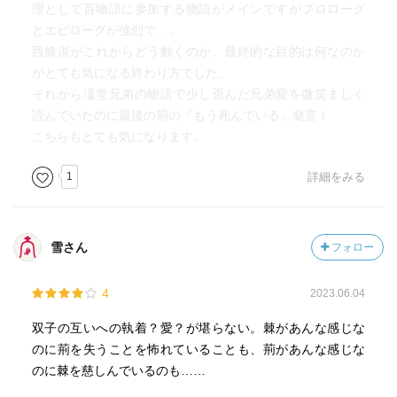
理として百物語に参加する物語がメインですがプロローグ
とエピローグが強烈で…。
西條溟がこれからどう動くのか、最終的な目的は何なのか
がとても気になる終わり方でした。
それから凜堂兄弟の物語で少し歪んだ兄弟愛を微笑ましく
読んでいたのに最後の荊の『もう死んでいる』発言！
こちらもとても気になります。
1
詳細をみる
雪さん
フォロー
4
2023.06.04
双子の互いへの執着？愛？が堪らない。棘があんな感じな
のに荊を失うことを怖れていることも、荊があんな感じな
のに棘を慈しんでいるのも……