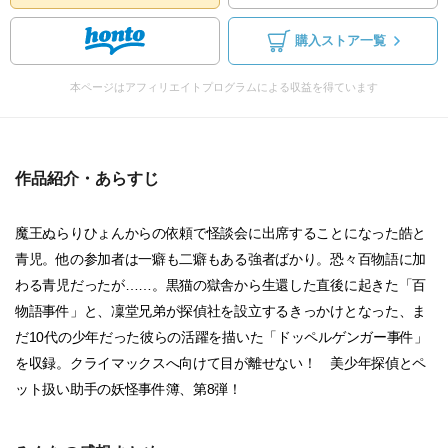
購入ストア一覧
本ページはアフィリエイトプログラムによる収益を得ています
作品紹介・あらすじ
魔王ぬらりひょんからの依頼で怪談会に出席することになった皓と
青児。他の参加者は一癖も二癖もある強者ばかり。恐々百物語に加
わる青児だったが……。黒猫の獄舎から生還した直後に起きた「百
物語事件」と、凜堂兄弟が探偵社を設立するきっかけとなった、ま
だ10代の少年だった彼らの活躍を描いた「ドッペルゲンガー事件」
を収録。クライマックスへ向けて目が離せない！ 美少年探偵とペ
ット扱い助手の妖怪事件簿、第8弾！