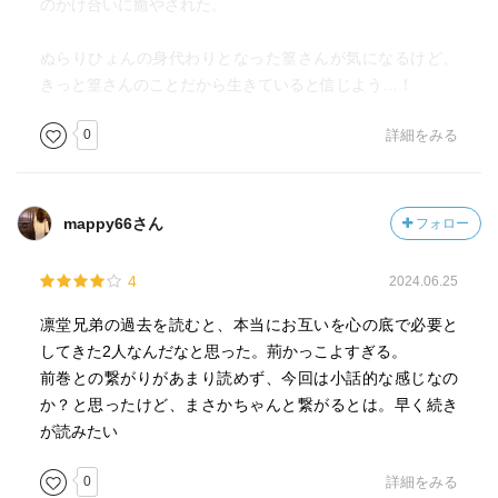
のかけ合いに癒やされた。
ぬらりひょんの身代わりとなった篁さんが気になるけど、
きっと篁さんのことだから生きていると信じよう…！
0
詳細をみる
mappy66さん
フォロー
4
2024.06.25
凛堂兄弟の過去を読むと、本当にお互いを心の底で必要と
してきた2人なんだなと思った。荊かっこよすぎる。
前巻との繋がりがあまり読めず、今回は小話的な感じなの
か？と思ったけど、まさかちゃんと繋がるとは。早く続き
が読みたい
0
詳細をみる