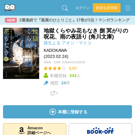
ログイン
新規会員登録
2週連続で『薬屋のひとりごと』17巻が1位！マンガランキング
NEW
地獄くらやみ花もなき 捌 冥がりの
呪花、雨の夜語り (角川文庫)
路生よる
アオジ・マイコ
KADOKAWA
(2023.02.24)
ISBN・EAN:
9784041130056
4.07
本棚登録:
343
人
感想:
24
件
本棚に登録する
Amazon
詳細ページへ