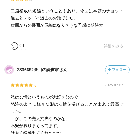
二篇構成の短編ということもあり、今回は本筋のチョット
過去とスッゴイ過去のお話でした。
次回からの展開が長編になりそうな予感に期待大！
1
詳細をみる
2336692番目の読書家さん
フォロー
5
2025.07.07
私は友情というものが大好きなので…
怒涛のように様々な形の友情を浴びることが出来て最高で
した。
…が、この先大丈夫なのかな。
不安が募りまくってます。
はやく続編出てくれ〜〜〜