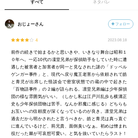
すべて
ネタバレ
おじょーさん
フォロー
4
2023.08.18
前作の続きで始まるかと思いきや、いきなり舞台は昭和１
０年へ。一応10代の凜堂兄弟が探偵助手をしていた時に遭
遇した被害者と加害者が同一と見なされた謎の「ドッペル
ゲンガー事件」と、現代へ戻り魔王老害から依頼されて皓
と青児が出席した怪談会で密室状態での蔵の中で起きた
「百物語事件」の２編が語られる。凛堂兄弟編は少年探偵
団の様な雰囲気がいい。（しかし私は江戸川乱歩も横溝正
史も少年探偵団物は苦手。なんか邪魔に感じる）どちらも
お互いへの信頼度が深くなっているのが良き。凛堂兄弟は
過去だから明かされたと言うべきか。皓と青児は真っ直ぐ
に進んでいるけど、荊兄貴、面倒臭いなぁ。初めは憎まれ
役だった棘が可哀想可愛い。と気を抜いていたらラスト！