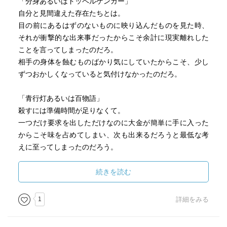
「分身あるいはドッペルゲンガー」
自分と見間違えた存在たちとは。
目の前にあるはずのないものに映り込んだものを見た時、
それが衝撃的な出来事だったからこそ余計に現実離れした
ことを言ってしまったのだろ。
相手の身体を蝕むものばかり気にしていたからこそ、少し
ずつおかしくなっていると気付けなかったのだろ。
「青行灯あるいは百物語」
殺すには準備時間が足りなくて。
一つだけ要求を出しただけなのに大金が簡単に手に入った
からこそ味を占めてしまい、次も出来るだろうと最低な考
えに至ってしまったのだろう。
命を奪うつもりはなかったのだろうが、後遺症が残ったり
してしまった時はどうするつもりだったのだろう。
続きを読む
「蟲あるいはエピローグ」
1
詳細をみる
奪われた首に纏わる動物たちは。
いつどこで何をされたのか全く分からないが、呪いが身体