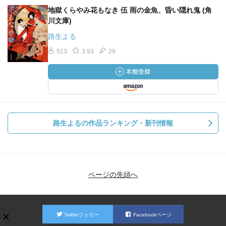
地獄くらやみ花もなき 伍 雨の金魚、昏い隠れ鬼 (角
川文庫)
路生よる
513
3.93
29
路生よるの作品ランキング・新刊情報
ページの先頭へ
Twitterフォロー
Facebookページ