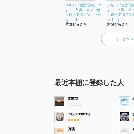
スキル『台所召喚』は
スキル『台所召
すごい!~異世界でごは
すごい!~異世界
ん作ってポイントため
ん作ってポイン
ます~ 1 (...
ます~ 2 (...
紫藤むらさき
紫藤むらさき
しっぽタヌ
最近本棚に登録した人
茉莉花
izayoireading
琉璃