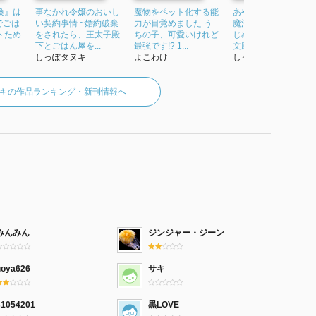
喚』は
事なかれ令嬢のおいし
魔物をペット化する能
あやかしパン屋さん ~
でごは
い契約事情 ~婚約破棄
力が目覚めました う
魔法のサンドイッチ
トため
をされたら、王太子殿
ちの子、可愛いけれど
じめました~ (メゾン
下とごはん屋を...
最強です!? 1...
文庫)
しっぽタヌキ
よこわけ
しっぽタヌキ
キの作品ランキング・新刊情報へ
みんみん
ジンジャー・ジーン
goya626
サキ
s1054201
黒LOVE