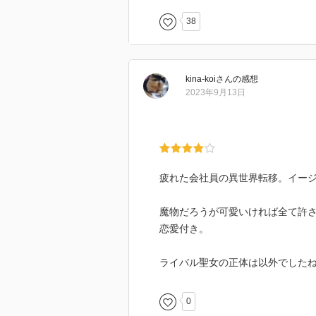
38
kina-koi
さん
の感想
2023年9月13日
疲れた会社員の異世界転移。イー
魔物だろうが可愛いければ全て許
恋愛付き。
ライバル聖女の正体は以外でした
0