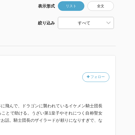
表示形式
リスト
全文
絞り込み
フォロー
界に飛んで、ドラゴンに襲われているイケメン騎士団長
ることで助ける。うざい第1皇子やそれにつく自称聖女
なお話。騎士団長のザイラードが頼りになりすぎで、な