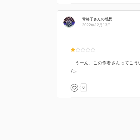
青格子
さん
の感想
2022年12月13日
うーん。この作者さんってこうい
た。
0