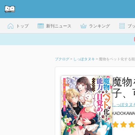
トップ
新刊ニュース
ランキング
ブ
ブクログ
>
しっぽタヌキ
>
魔物をペット化する能
魔物
子、
しっぽタヌ
KADOKAWA