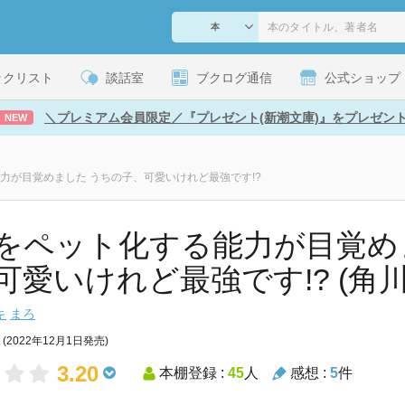
ックリスト
談話室
ブクログ通信
公式ショップ
＼プレミアム会員限定／『プレゼント(新潮文庫)』をプレゼン
NEW
力が目覚めました うちの子、可愛いけれど最強です!?
をペット化する能力が目覚め
可愛いけれど最強です!? (角
キ
まろ
(2022年12月1日発売)
3.20
本棚登録 :
45
人
感想 :
5
件