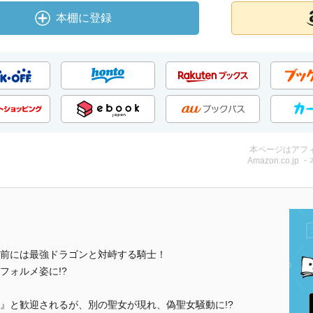
本棚に登録
本ページはアフ
Amazon.co.jp 
前には最強ドラゴンと対峙する騎士！
フォルメ姿に!?
』と歓迎されるが、別の聖女が現れ、偽聖女騒動に!?