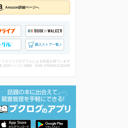
Amazon詳細ページへ
購入ストア一覧
ィリエイトプログラムによる収益を得ています
・本 (320ページ) / ISBN・EAN: 9784041132340