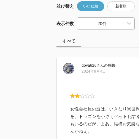
並び替え
いいね順
新着順
表示件数
すべて
goya626
さん
の感想
2024年9月4日
女性会社員の透は、いきなり異世
を、ドラゴンを小さくペット化す
もいるのだが、まあ、結構お気楽
んかねえ。